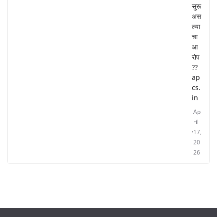
सुरू
अस
ल्या
चा
आ
रोप
??
ap
cs.
in
Ap
ril
17,
20
26