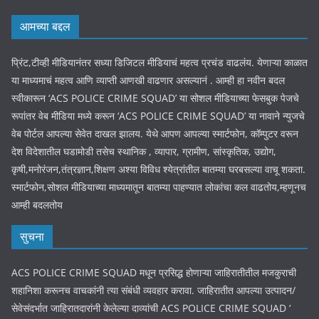
आमच्या बद्दल
प्रिंट,टीव्ही मीडियानंतर सध्या डिजिटल मीडियाचं महत्व प्रचंड वाढलंय. येणाऱ्या काळात
या माध्यमाचं महत्व आणि व्याप्ती आणखी वाढणार असल्यानं . आम्ही हा नवीन बदल
स्वीकारून ‘ACS POLICE CRIME SQUAD’ या सोशल मीडियाच्या फेसबुक पेजचे
रूपांतर वेब मीडिया मध्ये करून ‘ACS POLICE CRIME SQUAD’ या नावाने न्युजचे
वेब पोर्टल आपल्या सेवेत दाखल झालय. येथे आपण आपल्या स्मार्टफोन, कॉम्पुटर वरून
देश विदेशातील घडामोडी तसेच स्थानिक , व्यापार, ग्रामीण, सांस्कृतिक, उद्योग,
कृषी,मनोरंजन,तंत्रज्ञान,शिक्षण अश्या विविध श्येत्रांतील बातम्या घरबसल्या वाचू शकता.
स्मार्टफोन,सोशल मीडियाच्या माध्यमातून बातम्या पाहण्यात लोकांचा कल वाढतोय,म्हणूनच
आम्ही बदलतोय
सुचना
ACS POLICE CRIME SQUAD मधून प्रसिद्ध होणाऱ्या जाहिरातीतील मजकुराची
शहानिशा करूनच वाचकांनी त्या संबंधी व्यवहार करावा. जाहिरातीत आपल्या उत्पादन/
सेवेसंदर्भात जाहिरातदारांनी केलेल्या दाव्यांची ACS POLICE CRIME SQUAD ‘