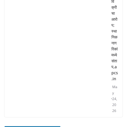
वि
क्री
चा
आरो
प;
स्था
निक
नाग
रिकां
मध्ये
संता
प,a
pcs
.in
Ma
y
24,
20
26