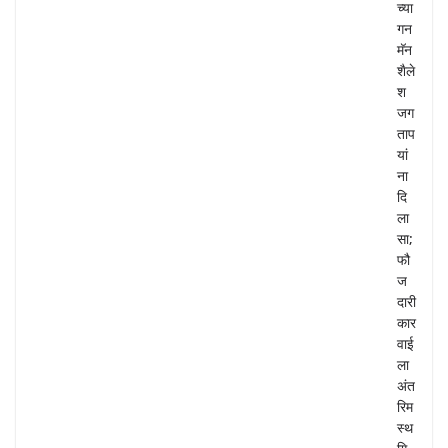
च्या
गन
मॅन
शैले
श
जग
ताप
यां
ना
दि
ला
सा;
फौ
ज
दारी
कार
वाई
ला
अंत
रिम
स्थ