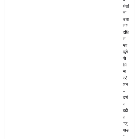
धंद्यां
ना
उधा
ण?
दक्षि
ण
म्हा
ळुंगे
पो
लि
स
स्टे
शन
–
दर्श
न
हद्दी
त
“जु
गाड
”