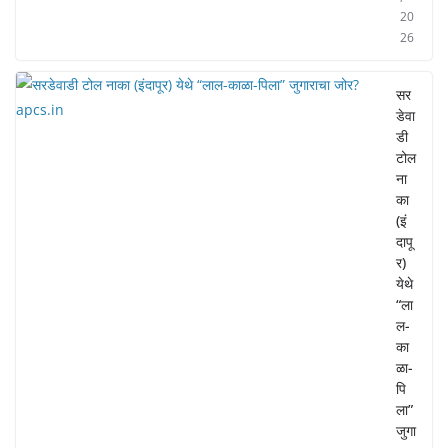
20
26
सर
डेवा
डी
टोल
ना
का
(इं
दापू
र)
येथे
“ला
ल-
का
ळा-
पि
ला”
जुगा