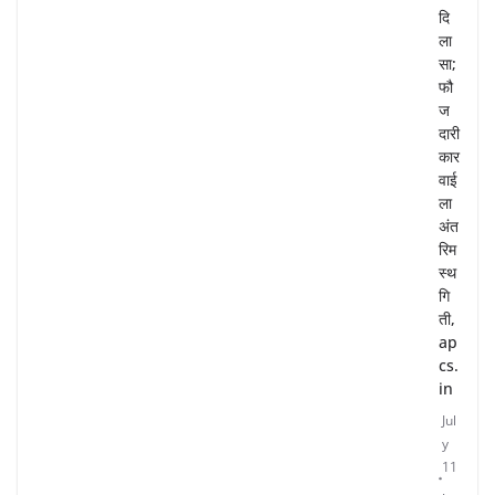
दि
ला
सा;
फौ
ज
दारी
कार
वाई
ला
अंत
रिम
स्थ
गि
ती,
ap
cs.
in
Jul
y
11
,