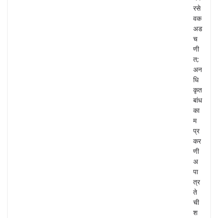
रसे
वक
अड
च
णी
त;
अन
धि
कृत
बांध
का
म
प्र
कर
णी
अ
पा
त्र
ते
ची
श