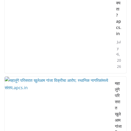
क्य
ता
?
ap
cs.
in
Jul
y
6,
20
26
महा
लुंगे
परि
सरा
त
खुले
आम
गांजा