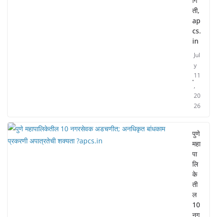
गि
ती,
ap
cs.
in
Jul
y
11
,
20
26
पुणे
महा
पा
लि
के
ती
ल
10
नग