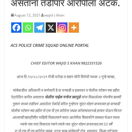
असताना तडीपार आरोपीला अटक.
August 12, 2021
wajid s khan
ACS POLICE CRIME SQUAD ONLINE PORTAL
CHIEF EDITOR WAJID S KHAN 9822331526
आज दि.१२/०८/२०२१ रोजी दरोडा व वाहन चोरी विरोधी पथक २ गुन्हे शाखा,
यांचेकडील अधिकारी व कर्मचारी हे वा भनवडी व हडपसर व पोलीस स्टेशन च्या हद्दीत
पेट्रोलिंग करीत असताना
पोलीस नाईक मनोज खरपुडे
यांना मिळालेल्या गोपनीय बातमी
नुसार सध्या तडीपार असलेला रेकॉर्ड वरिल गुन्हेगार सुंदर मोहन कचरावत हा वानवडी
पोलीस स्टेशन च्या हद्दीत जे एस पी एम कॉलेज जवळ कोयत्यासारखे हत्यार घेऊन फिरत
आल्याची
खात्रीशीर माहिती मिळाल्याने सदर आरोपीस शिताफीने ताब्यात घेऊन त्यास
त्याचे नाव पत्ता विचारता त्याने त्याचे नाव
सुंदर मोहन कचरावत,वय 33 वर्षे
रा.जे.एस.पी.एम.कॉलेज जवळ ,दुगड चाळ,हांडेवाडी रोड, हडपसर, जिल्हा पुणे
यास