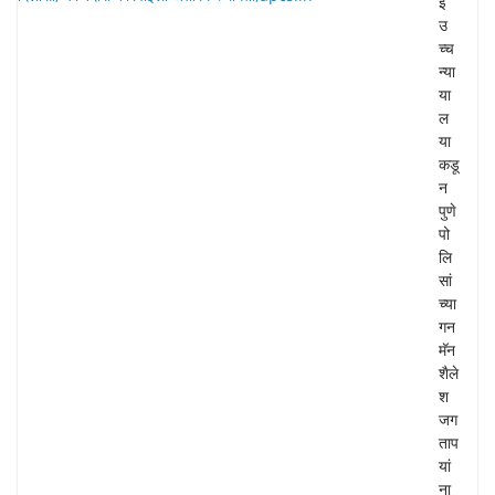
ई
उ
च्च
न्या
या
ल
या
कडू
न
पुणे
पो
लि
सां
च्या
गन
मॅन
शैले
श
जग
ताप
यां
ना