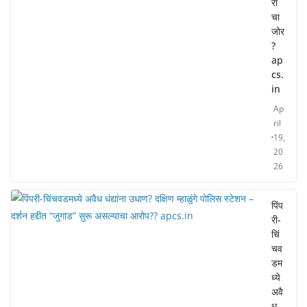
रा
चा
जोर
?
ap
cs.
in
Ap
ril
19,
20
26
पिंप
री-
चिं
चव
डम
ध्ये
अवै
ध