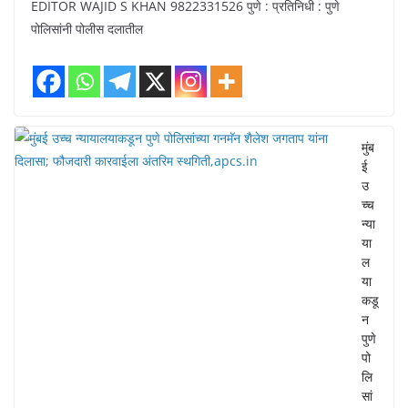
EDITOR WAJID S KHAN 9822331526 पुणे : प्रतिनिधी : पुणे
पोलिसांनी पोलीस दलातील
मुंब
ई
उ
च्च
न्या
या
ल
या
कडू
न
पुणे
पो
लि
सां