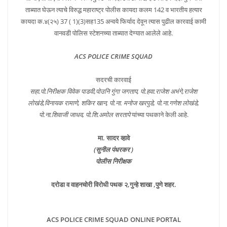
ताब्यात घेऊन त्याचे विरुद्ध महाराष्ट्र पोलीस कायदा कलम 142 व भारतीय हत्यार
कायदा क.४(२५) 37 ( 1)(3)सह135 अन्वये फिर्याद देवून त्यास पुढील कारवाई कामी
वानवडी पोलिस स्टेशनच्या ताब्यात देण्यात आलेले आहे.
ACS POLICE CRIME SQUAD
सदरची कारवाई
सहा.पो.निरीक्षक विवेक पाडवी,पोउनि गुंगा जगताप, पो.हवा.राजेश अभंगे,राजेश
लोखंडे,विनायक रामाणे, शकिर खान, पो.ना. मनोज खरपुडे, पो.ना.गणेश लोखंडे,
पो.ना.शिवाजी जाधव, पो.शि.अमोल सरतापे
यांच्या पथकाने केली आहे.
मा. सादर व्हावे
(सुनील पंधरकर )
पोलीस निरीक्षक
दरोडा व वाहनचोरी विरोधी पथक २,गुन्हे शाखा ,पुणे शहर.
ACS POLICE CRIME SQUAD ONLINE PORTAL