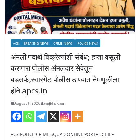
ACB
BREAKING NEWS
CRIME NEWS
POLICE NEWS
अंमली पदार्थ विक्रेत्यांशी संबंध; हप्ता वसुली
करणारा पोलीस अंमलदार सेवेतून
बडतर्फ,स्वारगेट पोलीस ठाण्यात नेमणूकीला
होते.apcs.in
August 1, 2026
wajid s khan
ACS POLICE CRIME SQUAD ONLINE PORTAL CHIEF