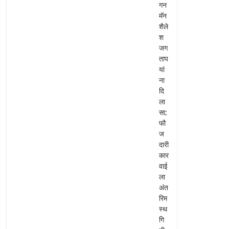
गन
मॅन
शैले
श
जग
ताप
यां
ना
दि
ला
सा;
फौ
ज
दारी
कार
वाई
ला
अंत
रिम
स्थ
गि