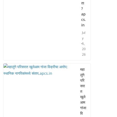
ता
?
ap
cs.
in
Jul
y
6,
20
26
महा
लुंगे
परि
सरा
त
खुले
आम
गांजा
वि