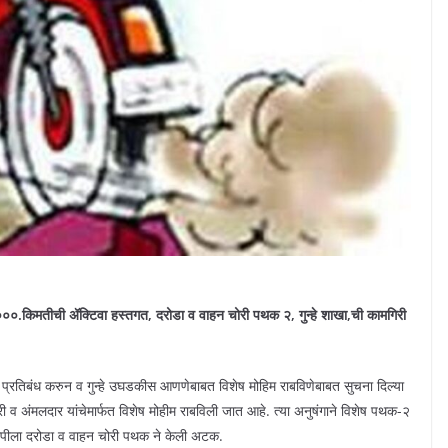
०००.किमतीची ॲक्टिवा हस्तगत, दरोडा व वाहन चोरी पथक २, गुन्हे शाखा,ची कामगिरी
ांना प्रतिबंध करुन व गुन्हे उघडकीस आणणेबाबत विशेष मोहिम राबविणेबाबत सुचना दिल्या
अंमलदार यांचेमार्फत विशेष मोहीम राबविली जात आहे. त्या अनुषंगाने विशेष पथक-२
ोपीला दरोडा व वाहन चोरी पथक ने केली अटक.