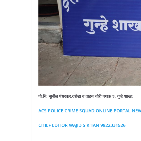
पो.नि. सुनील पंधरकर,दरोडा व वाहन चोरी पथक २, गुन्हे शाखा,
ACS POLICE CRIME SQUAD ONLINE PORTAL NE
CHIEF EDITOR WAJID S KHAN 9822331526