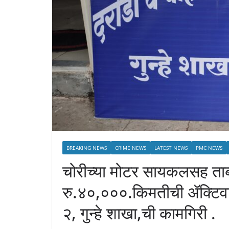
BREAKING NEWS
CRIME NEWS
LATEST NEWS
PMC NEWS
चोरीच्या मोटर सायकलसह ताब्
रु.४०,०००.किमतीची ॲक्टिवा
२, गुन्हे शाखा,ची कामगिरी .