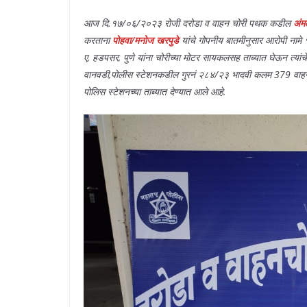
आज दि.१७/०६/२०२३ रोजी दरोडा व वाहन चोरी पथक कडील
अंम
करताना
पोहवा/मनोज खरपुडे
यांचे गोपनीय बातमीनुसार आरोपी नामे 
ए, हडपसर, पुणे यांना चोरीच्या मोटर सायकलसह ताब्यात घेऊन त्य
वानवडी,पोलीस स्टेशनकडील गुरनं २८४/२३ भादवी कलम 379 वाहन च
पोलिस स्टेशनच्या ताब्यात देण्यात आले आहे.