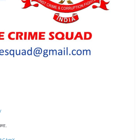
/
करा..
40AGAmX