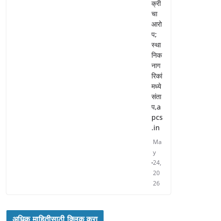
क्री
चा
आरो
प;
स्था
निक
नाग
रिकां
मध्ये
संता
प,a
pcs
.in
Ma
y
24,
20
26
अधिक माहितीसाठी क्लिक करा