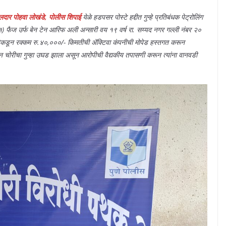
लदार पोहवा लोखंडे, पोलीस शिपाई
येळे हडपसर पोस्टे हद्दीत गुन्हे प्रतिबंधक पेट्रोलिंग
१) फैज उर्फ बेन टेन आरिफ अली अन्सारी वय १९ वर्ष रा. सय्यद नगर गल्ली नंबर २०
ांचेकडून रक्कम रु.४०,०००/- किमतीची ॲक्टिवा कंपनीची मोपेड हस्तगत करून
ोरीचा गुन्हा उघड झाला असून आरोपीची वैद्यकीय तपासणी करून त्यांना वानवडी