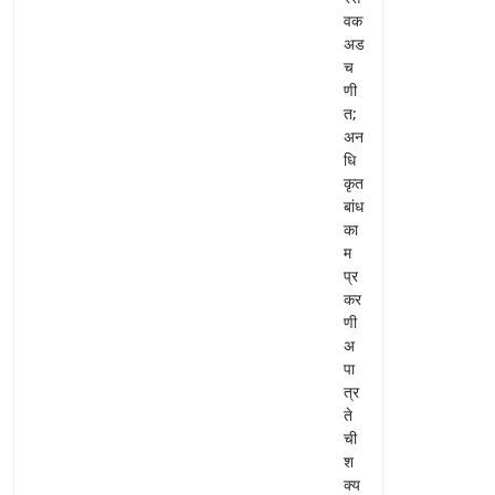
वक
अड
च
णी
त;
अन
धि
कृत
बांध
का
म
प्र
कर
णी
अ
पा
त्र
ते
ची
श
क्य