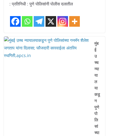
: प्रतिनिधी : पुणे पोलिसांनी पोलीस दलातील
मुंब
ई
उ
च्च
न्या
या
ल
या
कडू
न
पुणे
पो
लि
सां
च्या