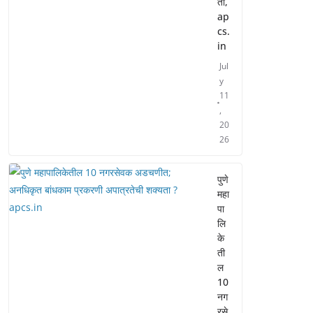
ती,
ap
cs.
in
Jul
y
11
,
20
26
पुणे
महा
पा
लि
के
ती
ल
10
नग
रसे