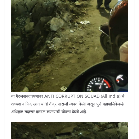
या गैरजबाबदारपणावर ANTI CORRUPTION SQUAD (All India) चे
अध्यक्ष वाजिद खान यांनी तीव्र नाराजी व्यक्त केली असून पुणे महापालिकेकडे
अधिकृत तक्रार दाखल करण्याची घोषणा केली आहे.