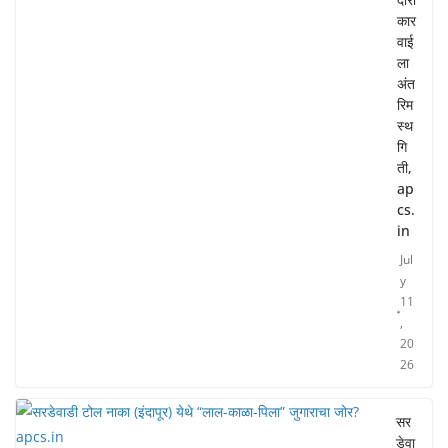
कार
वाई
ला
अंत
रिम
स्थ
गि
ती,
ap
cs.
in
Jul
y
11
,
20
26
सर
डेवा