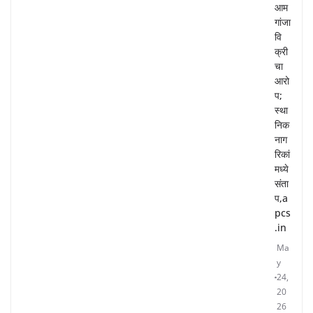
आम
गांजा
वि
क्री
चा
आरो
प;
स्था
निक
नाग
रिकां
मध्ये
संता
प,a
pcs
.in
Ma
y
24,
20
26