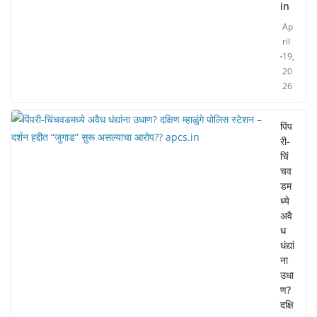
in
Ap
ril
19,
20
26
पिंप
री-
चिं
चव
डम
ध्ये
अवै
ध
धंद्यां
ना
उधा
ण?
दक्षि