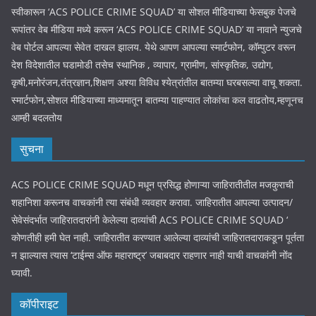
स्वीकारून ‘ACS POLICE CRIME SQUAD’ या सोशल मीडियाच्या फेसबुक पेजचे
रूपांतर वेब मीडिया मध्ये करून ‘ACS POLICE CRIME SQUAD’ या नावाने न्युजचे
वेब पोर्टल आपल्या सेवेत दाखल झालय. येथे आपण आपल्या स्मार्टफोन, कॉम्पुटर वरून
देश विदेशातील घडामोडी तसेच स्थानिक , व्यापार, ग्रामीण, सांस्कृतिक, उद्योग,
कृषी,मनोरंजन,तंत्रज्ञान,शिक्षण अश्या विविध श्येत्रांतील बातम्या घरबसल्या वाचू शकता.
स्मार्टफोन,सोशल मीडियाच्या माध्यमातून बातम्या पाहण्यात लोकांचा कल वाढतोय,म्हणूनच
आम्ही बदलतोय
सुचना
ACS POLICE CRIME SQUAD मधून प्रसिद्ध होणाऱ्या जाहिरातीतील मजकुराची
शहानिशा करूनच वाचकांनी त्या संबंधी व्यवहार करावा. जाहिरातीत आपल्या उत्पादन/
सेवेसंदर्भात जाहिरातदारांनी केलेल्या दाव्यांची ACS POLICE CRIME SQUAD ‘
कोणतीही हमी घेत नाही. जाहिरातीत करण्यात आलेल्या दाव्यांची जाहिरातदाराकडून पूर्तता
न झाल्यास त्यास ‘टाईम्स ऑफ महाराष्ट्र’ जबाबदार राहणार नाही याची वाचकांनी नोंद
घ्यावी.
कॉपीराइट