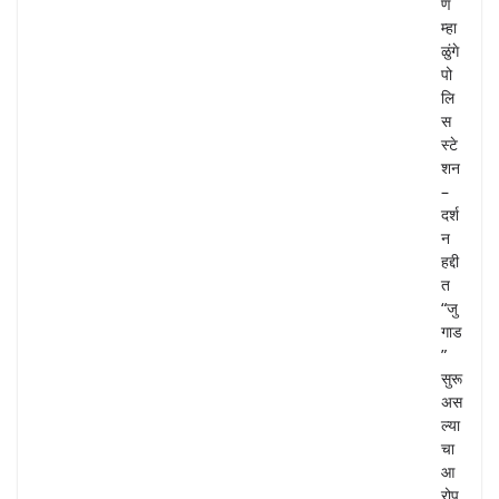
ण
म्हा
ळुंगे
पो
लि
स
स्टे
शन
–
दर्श
न
हद्दी
त
“जु
गाड
”
सुरू
अस
ल्या
चा
आ
रोप