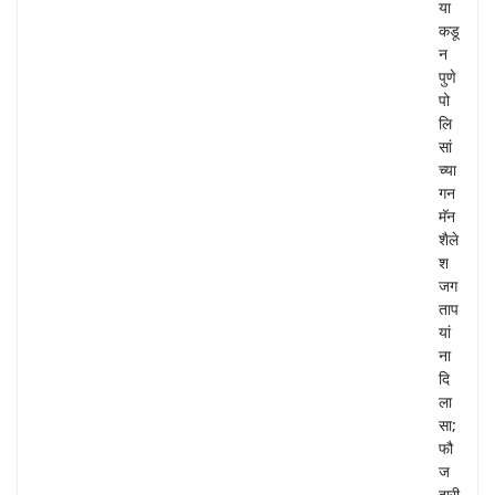
या
कडू
न
पुणे
पो
लि
सां
च्या
गन
मॅन
शैले
श
जग
ताप
यां
ना
दि
ला
सा;
फौ
ज
दारी