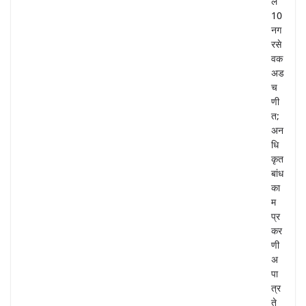
ल
10
नग
रसे
वक
अड
च
णी
त;
अन
धि
कृत
बांध
का
म
प्र
कर
णी
अ
पा
त्र
ते