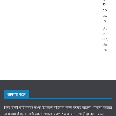
??
ap
cs.
in
Ap
ril
17,
20
26
आमच्या बद्दल
प्रिंट,टीव्ही मीडियानंतर सध्या डिजिटल मीडियाचं महत्व प्रचंड वाढलंय. येणाऱ्या काळात
या माध्यमाचं महत्व आणि व्याप्ती आणखी वाढणार असल्यानं . आम्ही हा नवीन बदल