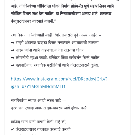
आहे. नागरिकांच्या जीविताला धोका निर्माण होईपर्यंत पुणे महापालिका आणि
संबंधित विभाग लक्ष देत नाहीत. हा निष्काळजीपणा असह्य आहे. तात्काळ
कंत्राटदारावर कारवाई करावी.”
स्थानिक नागरिकांच्याही काही गंभीर तक्रारी पुढे आल्या आहेत –
➡ रात्री अंधारात खड्डा दिसत नसल्याने अपघाताची शक्यता
➡ पादचाऱ्यांना आणि वाहनचालकांना सततचा धोका
➡ कोणतीही सुरक्षा जाळी, बॅरिकेड किंवा मार्गदर्शन चिन्हे नाहीत
➡ महापालिका, स्थानिक प्रतिनिधी आणि कंत्राटदाराचे दुर्लक्ष,
https://www.instagram.com/reel/DRcpdxyjGrb/?
igsh=bzY1MGlnMHdmMTl1
नागरिकांचा सवाल अगदी सरळ आहे —
प्रशासन एखादा अपघात झाल्यावरच जागे होणार का?
वाजिद खान यांनी मागणी केली आहे की,
✔ कंत्राटदारावर तात्काळ कारवाई करावी