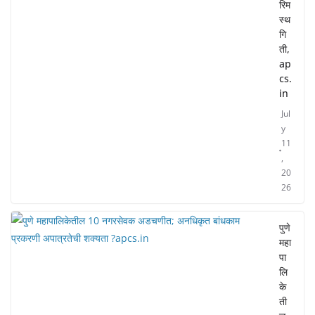
रिम
स्थ
गि
ती,
ap
cs.
in
Jul
y
11
,
20
26
पुणे
महा
पा
लि
के
ती