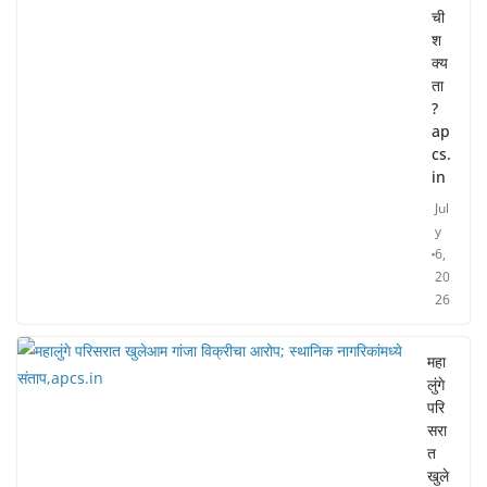
ची
श
क्य
ता
?
ap
cs.
in
Jul
y
6,
20
26
महा
लुंगे
परि
सरा
त
खुले