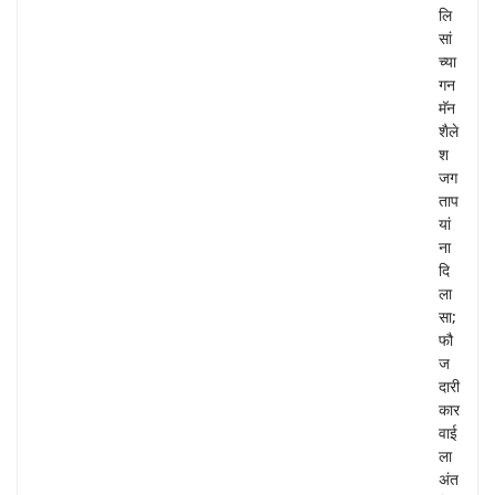
लि
सां
च्या
गन
मॅन
शैले
श
जग
ताप
यां
ना
दि
ला
सा;
फौ
ज
दारी
कार
वाई
ला
अंत