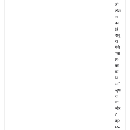
डी
टोल
ना
का
(इं
दापू
र)
येथे
“ला
ल-
का
ळा-
पि
ला”
जुगा
रा
चा
जोर
?
ap
cs.