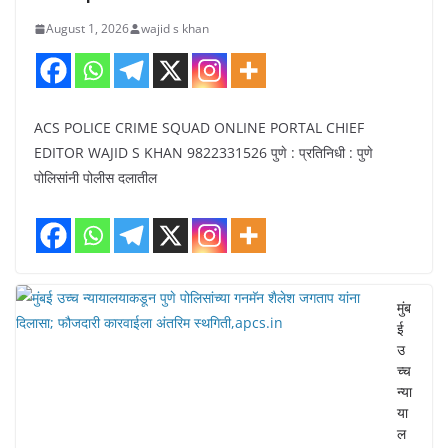
August 1, 2026
wajid s khan
ACS POLICE CRIME SQUAD ONLINE PORTAL CHIEF
EDITOR WAJID S KHAN 9822331526 पुणे : प्रतिनिधी : पुणे
पोलिसांनी पोलीस दलातील
मुंब
ई
उ
च्च
न्या
या
ल