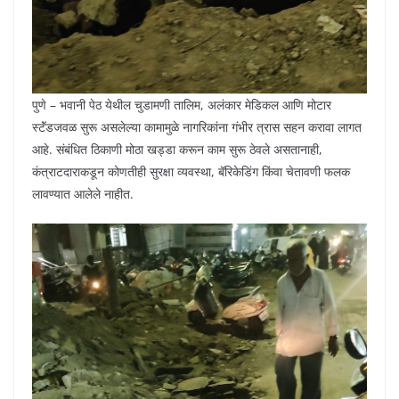
पुणे – भवानी पेठ येथील चुडामणी तालिम, अलंकार मेडिकल आणि मोटार
स्टॅंडजवळ सुरू असलेल्या कामामुळे नागरिकांना गंभीर त्रास सहन करावा लागत
आहे. संबंधित ठिकाणी मोठा खड्डा करून काम सुरू ठेवले असतानाही,
कंत्राटदाराकडून कोणतीही सुरक्षा व्यवस्था, बॅरिकेडिंग किंवा चेतावणी फलक
लावण्यात आलेले नाहीत.