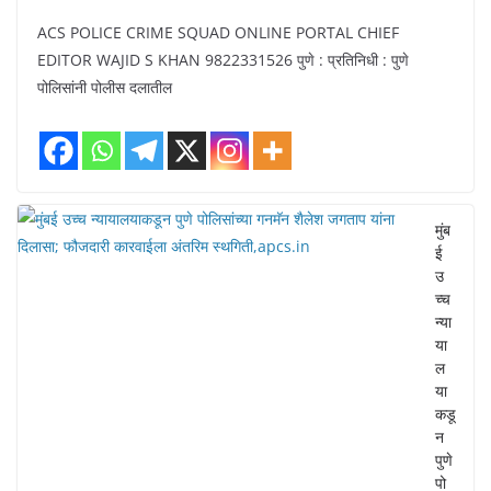
ACS POLICE CRIME SQUAD ONLINE PORTAL CHIEF
EDITOR WAJID S KHAN 9822331526 पुणे : प्रतिनिधी : पुणे
पोलिसांनी पोलीस दलातील
मुंब
ई
उ
च्च
न्या
या
ल
या
कडू
न
पुणे
पो