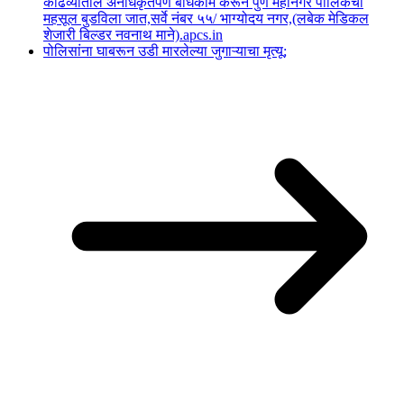
कोंढव्यातील अनधिकृतपणे बांधकाम करून पुणे महानगर पालिकेचा
महसूल बुडविला जात,सर्वे नंबर ५५/ भाग्योदय नगर,(लबेक मेडिकल
शेजारी बिल्डर नवनाथ माने).apcs.in
पोलिसांना घाबरून उडी मारलेल्या जुगाऱ्याचा मृत्यू;