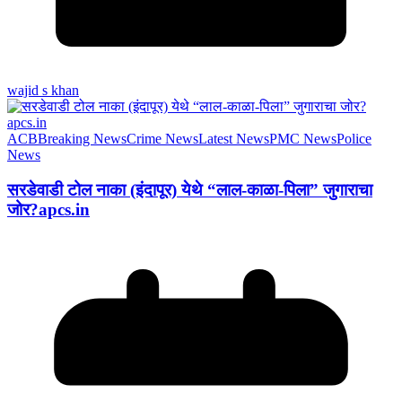
wajid s khan
ACB
Breaking News
Crime News
Latest News
PMC News
Police
News
सरडेवाडी टोल नाका (इंदापूर) येथे “लाल-काळा-पिला” जुगाराचा
जोर?apcs.in