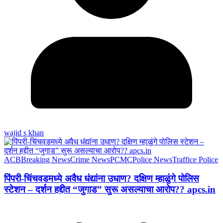
wajid s khan
ACB
Breaking News
Crime News
PCMC
Police News
Traffice Police
पिंपरी-चिंचवडमध्ये अवैध धंद्यांना उधाण? दक्षिण म्हाळुंगे पोलिस
स्टेशन – दर्शन हद्दीत “जुगाड” सुरू असल्याचा आरोप?? apcs.in