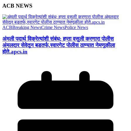
ACB NEWS
ACB
Breaking News
Crime News
Police News
अंमली पदार्थ विक्रेत्यांशी संबंध; हप्ता वसुली करणारा पोलीस
अंमलदार सेवेतून बडतर्फ,स्वारगेट पोलीस ठाण्यात नेमणूकीला
होते.apcs.in