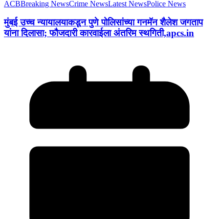
ACB
Breaking News
Crime News
Latest News
Police News
मुंबई उच्च न्यायालयाकडून पुणे पोलिसांच्या गनमॅन शैलेश जगताप
यांना दिलासा; फौजदारी कारवाईला अंतरिम स्थगिती,apcs.in