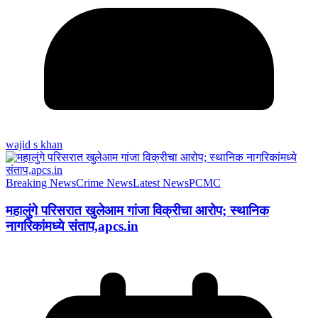
wajid s khan
Breaking News
Crime News
Latest News
PCMC
महालुंगे परिसरात खुलेआम गांजा विक्रीचा आरोप; स्थानिक
नागरिकांमध्ये संताप,apcs.in