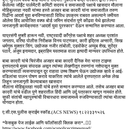
केलेल्या जॉईंट पार्लमेंटरी कमिटी सदस्य व समाजवादी पक्षाचे खासदार मौलाना
मोहिबुल्लाहा नदवी यांच्या हस्ते अजहर बाबा कादरी यांना समाजातील तरुण
पिढींना आदर्श युवा बनविण्यासाठी विविध उपक्रम राबवत असल्याने जमीयत
ओलेमा हिंद आयोजित वक्फ बोर्ड जमिन संदर्भात पुणे कोंढवा येथे झालेल्या
जनजागृती कार्यक्रमात “आदर्श युवा पुरस्कार” देऊन सन्मानित करण्यात आला.
याप्रसंगी मुफ्ती हारून नवी, राष्ट्रवादी काँग्रेस पक्षाचे शहर अध्यक्ष प्रशांत
जगताप, वरिष्ठ पोलीस निरीक्षक विनय पाटणकर, कारी इद्रिस अन्सारी, सिख
धर्मगुरू मुक्तार सिंग, उद्योजक नजीर तांबोली, एडवोकेट अय्युब शेख, सुरेंद्र
पठारे, अंजुम इनामदार, इब्राहिम यवतमाळ वाला इत्यादी मान्यवर उपस्थित होते.
बाबा कादरी यांचे चिरंजीव अजहर बाबा कादरी दैनिक मेरा भारत टाइम्स
वृत्तपत्राचे मुख्य संपादक असून त्यांच्या लेखणीतून तरुणांना नशेपासून मुक्त
करण्यासाठी व्यसनापासून दूर राहावा उच्च शिक्षण घेऊन उद्योजक व्हावे व आई-
वडिलांचा पालन पोषण करावे याकरिता त्यांचे आलेले वृत्तपत्रात अनेक लेख
लिहून जनजागृती केल्याबाबत खासदार
मौलाना मोहिबुल्लहा नदवी यांचे हस्ते सन्मान करण्यात आले. तसेच अजहर बाबा
कादरी यांचे वडील पुणे शहरातील हिंदी आणि उर्दू पत्रकार म्हणून नामवंत होते.
सुफी संतांची महापुरुषांची विचारधारा समाजामध्ये रुजविण्यासाठी त्यांचा मोलाचा
योगदान होता.
ए.सी.एस.पुलीस क्राईम स्कॉड.(ACS NEWS) ९८२२३३१५२६
*फेसबुक पेज लाईक आणि फॉलॉसाठी क्लिक करा*..👇🏻
https://www.facebook.com/acspolicecrimesquad/