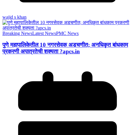
wajid s khan
Breaking News
Latest News
PMC News
पुणे महापालिकेतील 10 नगरसेवक अडचणीत; अनधिकृत बांधकाम
प्रकरणी अपात्रतेची शक्यता ?apcs.in