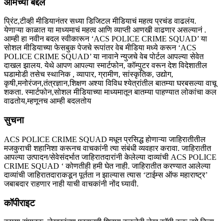
आमच्या बद्दल
प्रिंट,टीव्ही मीडियानंतर सध्या डिजिटल मीडियाचं महत्व प्रचंड वाढलंय.
येणाऱ्या काळात या माध्यमाचं महत्व आणि व्याप्ती आणखी वाढणार असल्यानं .
आम्ही हा नवीन बदल स्वीकारून ‘ACS POLICE CRIME SQUAD’ या
सोशल मीडियाच्या फेसबुक पेजचे रूपांतर वेब मीडिया मध्ये करून ‘ACS
POLICE CRIME SQUAD’ या नावाने न्युजचे वेब पोर्टल आपल्या सेवेत
दाखल झालय. येथे आपण आपल्या स्मार्टफोन, कॉम्पुटर वरून देश विदेशातील
घडामोडी तसेच स्थानिक , व्यापार, ग्रामीण, सांस्कृतिक, उद्योग,
कृषी,मनोरंजन,तंत्रज्ञान,शिक्षण अश्या विविध श्येत्रांतील बातम्या घरबसल्या वाचू
शकता. स्मार्टफोन,सोशल मीडियाच्या माध्यमातून बातम्या पाहण्यात लोकांचा कल
वाढतोय,म्हणूनच आम्ही बदलतोय
सुचना
ACS POLICE CRIME SQUAD मधून प्रसिद्ध होणाऱ्या जाहिरातीतील
मजकुराची शहानिशा करूनच वाचकांनी त्या संबंधी व्यवहार करावा. जाहिरातीत
आपल्या उत्पादन/सेवेसंदर्भात जाहिरातदारांनी केलेल्या दाव्यांची ACS POLICE
CRIME SQUAD ‘ कोणतीही हमी घेत नाही. जाहिरातीत करण्यात आलेल्या
दाव्यांची जाहिरातदाराकडून पूर्तता न झाल्यास त्यास ‘टाईम्स ऑफ महाराष्ट्र’
जबाबदार राहणार नाही याची वाचकांनी नोंद घ्यावी.
कॉपीराइट