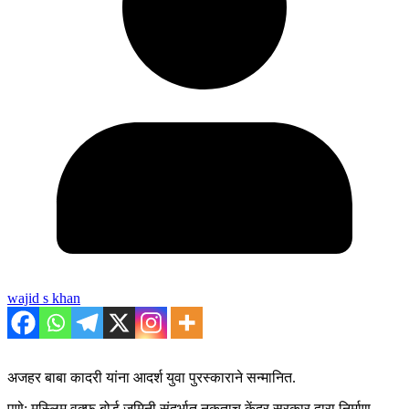
wajid s khan
अजहर बाबा कादरी यांना आदर्श युवा पुरस्काराने सन्मानित.
पुणे: मुस्लिम वक्फ बोर्ड जमिनी संदर्भात नुकताच केंद्र सरकार द्वारा निर्माण