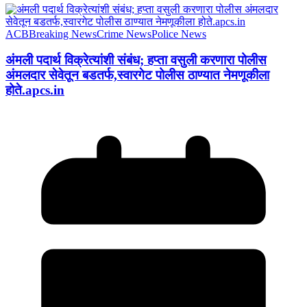
ACB
Breaking News
Crime News
Police News
अंमली पदार्थ विक्रेत्यांशी संबंध; हप्ता वसुली करणारा पोलीस
अंमलदार सेवेतून बडतर्फ,स्वारगेट पोलीस ठाण्यात नेमणूकीला
होते.apcs.in