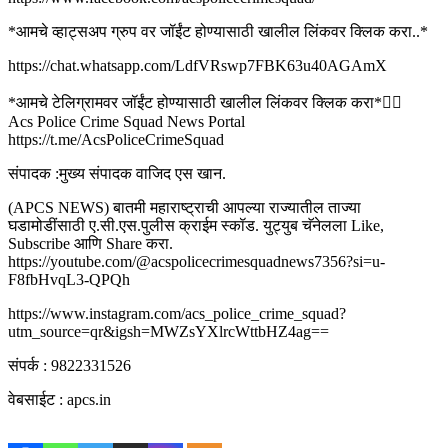
*आमचे व्हाट्सअप ग्रुप वर जॉईंट होण्यासाठी खालील लिंकवर क्लिक करा..*
https://chat.whatsapp.com/LdfVRswp7FBK63u40AGAmX
*आमचे टेलिग्रामवर जॉईंट होण्यासाठी खालील लिंकवर क्लिक करा*👇🏻
Acs Police Crime Squad News Portal
https://t.me/AcsPoliceCrimeSquad
संपादक :मुख्य संपादक वाजिद एस खान.
(APCS NEWS) बातमी महाराष्ट्राची आपल्या राज्यातील ताज्या
घडामोडींसाठी ए.सी.एस.पुलीस क्राईम स्कॉड. युट्युब चॅनेलला Like,
Subscribe आणि Share करा.
https://youtube.com/@acspolicecrimesquadnews7356?si=u-
F8fbHvqL3-QPQh
https://www.instagram.com/acs_police_crime_squad?
utm_source=qr&igsh=MWZsYXlrcWttbHZ4ag==
संपर्क : 9822331526
वेबसाईट : apcs.in