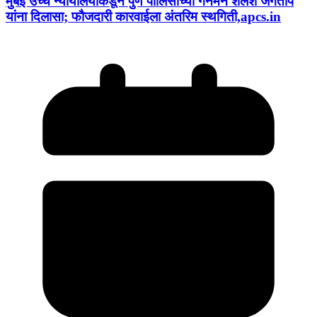
मुंबई उच्च न्यायालयाकडून पुणे पोलिसांच्या गनमॅन शैलेश जगताप
यांना दिलासा; फौजदारी कारवाईला अंतरिम स्थगिती,apcs.in