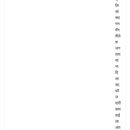
लि
सां
च्या
गन
मॅन
शैले
श
जग
ताप
यां
ना
दि
ला
सा;
फौ
ज
दारी
कार
वाई
ला
अंत