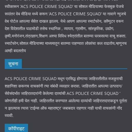
स्वीकारून ‘ACS POLICE CRIME SQUAD’ या सोशल मीडियाच्या फेसबुक पेजचे
रूपांतर वेब मीडिया मध्ये करून ‘ACS POLICE CRIME SQUAD’ या नावाने न्युजचे
वेब पोर्टल आपल्या सेवेत दाखल झालय. येथे आपण आपल्या स्मार्टफोन, कॉम्पुटर वरून
देश विदेशातील घडामोडी तसेच स्थानिक , व्यापार, ग्रामीण, सांस्कृतिक, उद्योग,
कृषी,मनोरंजन,तंत्रज्ञान,शिक्षण अश्या विविध श्येत्रांतील बातम्या घरबसल्या वाचू शकता.
स्मार्टफोन,सोशल मीडियाच्या माध्यमातून बातम्या पाहण्यात लोकांचा कल वाढतोय,म्हणूनच
आम्ही बदलतोय
सुचना
ACS POLICE CRIME SQUAD मधून प्रसिद्ध होणाऱ्या जाहिरातीतील मजकुराची
शहानिशा करूनच वाचकांनी त्या संबंधी व्यवहार करावा. जाहिरातीत आपल्या उत्पादन/
सेवेसंदर्भात जाहिरातदारांनी केलेल्या दाव्यांची ACS POLICE CRIME SQUAD ‘
कोणतीही हमी घेत नाही. जाहिरातीत करण्यात आलेल्या दाव्यांची जाहिरातदाराकडून पूर्तता
न झाल्यास त्यास ‘टाईम्स ऑफ महाराष्ट्र’ जबाबदार राहणार नाही याची वाचकांनी नोंद
घ्यावी.
कॉपीराइट