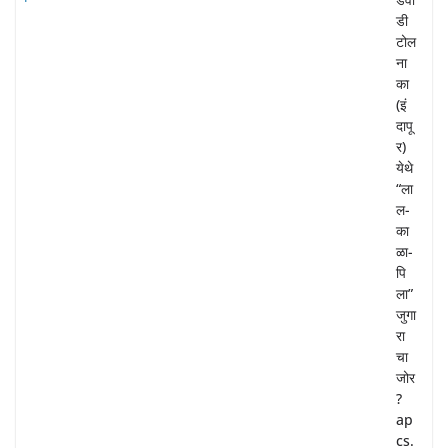
डी
टोल
ना
का
(इं
दापू
र)
येथे
“ला
ल-
का
ळा-
पि
ला”
जुगा
रा
चा
जोर
?
ap
cs.