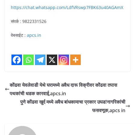
https://chat.whatsapp.com/LdfVRswp7FBK63u40AGAmX
संपर्क : 9822331526
वेबसाईट :
apcs.in
कोंढवा येवलेवाडी येथे घरामध्ये अवैध दारू विक्रीवर कोंढवा तपास
पथकांची धडक कारवाई,apcs.in
पुणे कोंढवा खुर्द मध्ये अवैध बांधकामाचा प्रकार उघड!नागरिकांची
फसवणूक,apcs in