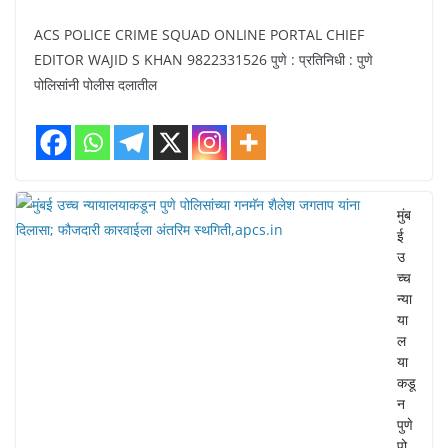
ACS POLICE CRIME SQUAD ONLINE PORTAL CHIEF
EDITOR WAJID S KHAN 9822331526 पुणे : प्रतिनिधी : पुणे
पोलिसांनी पोलीस दलातील
मुंब
ई
उ
च्च
न्या
या
ल
या
कडू
न
पुणे
पो