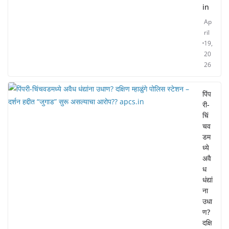
in
Ap
ril
19,
20
26
पिंप
री-
चिं
चव
डम
ध्ये
अवै
ध
धंद्यां
ना
उधा
ण?
दक्षि