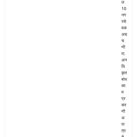
ल
10
नग
रसे
वक
अड
च
णी
त;
अन
धि
कृत
बांध
का
म
प्र
कर
णी
अ
पा
त्र
ते