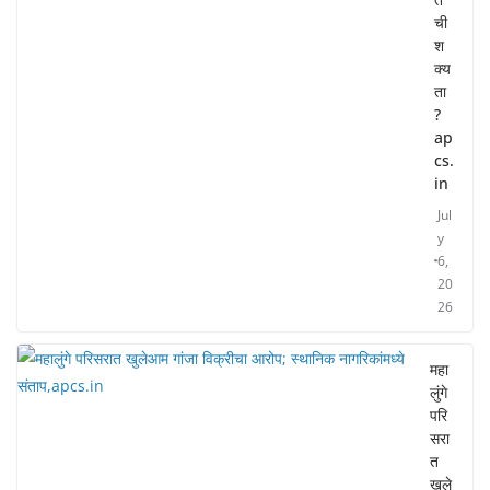
ची
श
क्य
ता
?
ap
cs.
in
Jul
y
6,
20
26
महा
लुंगे
परि
सरा
त
खुले