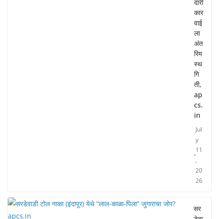
दारी
कार
वाई
ला
अंत
रिम
स्थ
गि
ती,
ap
cs.
in
Jul
y
11
,
20
26
सर
डेवा