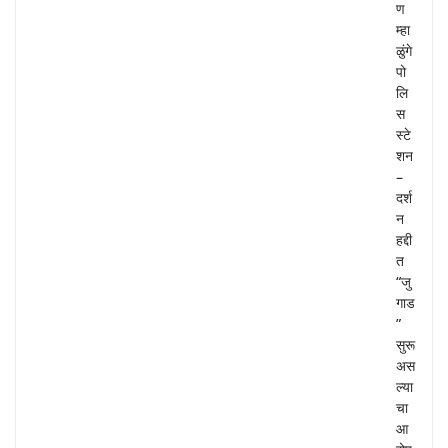
ण
म्हा
ळुंगे
पो
लि
स
स्टे
शन
–
दर्श
न
हद्दी
त
“जु
गाड
”
सुरू
अस
ल्या
चा
आ