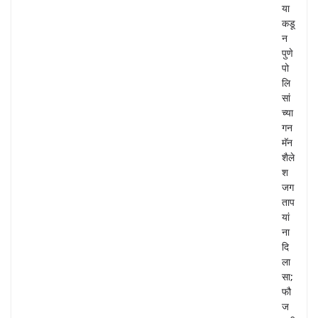
या
कडू
न
पुणे
पो
लि
सां
च्या
गन
मॅन
शैले
श
जग
ताप
यां
ना
दि
ला
सा;
फौ
ज