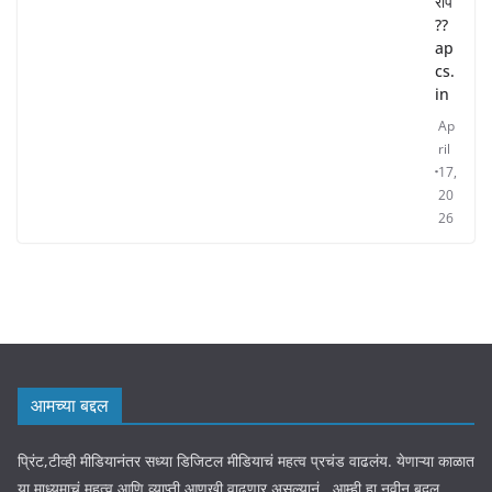
रोप
??
ap
cs.
in
Ap
ril
17,
20
26
आमच्या बद्दल
प्रिंट,टीव्ही मीडियानंतर सध्या डिजिटल मीडियाचं महत्व प्रचंड वाढलंय. येणाऱ्या काळात
या माध्यमाचं महत्व आणि व्याप्ती आणखी वाढणार असल्यानं . आम्ही हा नवीन बदल