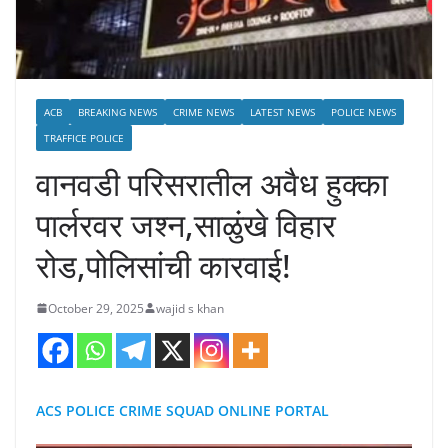
ACB
BREAKING NEWS
CRIME NEWS
LATEST NEWS
POLICE NEWS
TRAFFICE POLICE
वानवडी परिसरातील अवैध हुक्का
पार्लरवर जश्न,साळुंखे विहार
रोड,पोलिसांची कारवाई!
October 29, 2025
wajid s khan
ACS POLICE CRIME SQUAD ONLINE PORTAL