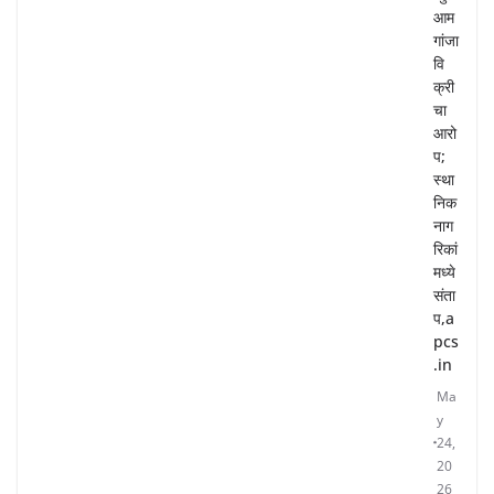
आम
गांजा
वि
क्री
चा
आरो
प;
स्था
निक
नाग
रिकां
मध्ये
संता
प,a
pcs
.in
Ma
y
24,
20
26