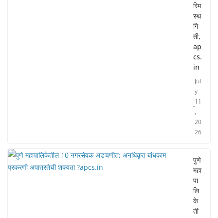
रिम
स्थ
गि
ती,
ap
cs.
in
Jul
y
11
,
20
26
पुणे
महा
पा
लि
के
ती