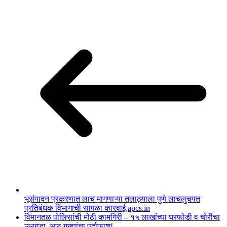
भूसंपादन प्रकरणात लाच मागणाऱ्या तलाठ्याला पुणे लाचलुचपत
प्रतिबंधक विभागाची सापळा कारवाई,apcs.in
विमानतळ पोलिसांची मोठी कामगिरी – १५ लाखांच्या घरफोडी व चोरीचा
उलगडा, आठ गुन्ह्यांचा पर्दाफाश!