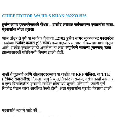
CHIEF EDITOR WAJID S KHAN 9822331526
हुसैन सागर एक्सप्रेसमध्ये गोंधळ – राखीव डब्ब्यात सर्वसामान्य प्रवाशांचा ताबा,
प्रवाशांना मोठा त्रास!
आज तांडूर ते पुणे या मार्गावर येणाऱ्या
12702 हुसैन सागर सुपरफास्ट एक्सप्रेस
गाडीच्या
स्लीपर क्लास (S3 कोच)
मध्ये मोठ्या प्रमाणात गोंधळ झाल्याचे दिसून
आले. राखीव प्रवाशांसाठी असलेला हा डब्बा
संपूर्णपणे सामान्य (जनरल) डब्बा
झाल्यासारखी परिस्थिती निर्माण झाली होती.
वाडी ते गुलबर्गा आणि सोलापूरदरम्यान
या गाडीत
ना RPF पोलिस, ना TTE
(टिकिट तपासनीस)
दिसला. यामुळे चालू तिकीट असलेले, तसेच काही कामगार
व इतर विनातिकीट प्रवासी स्लीपर कोचमध्ये घुसले. परिणामी, ज्यांनी पूर्ण
तिकीट घेऊन जागा आरक्षित केली होती, अशा प्रवाशांना प्रचंड गैरसोय झाली.
प्रवाशांचे म्हणणे आहे की –