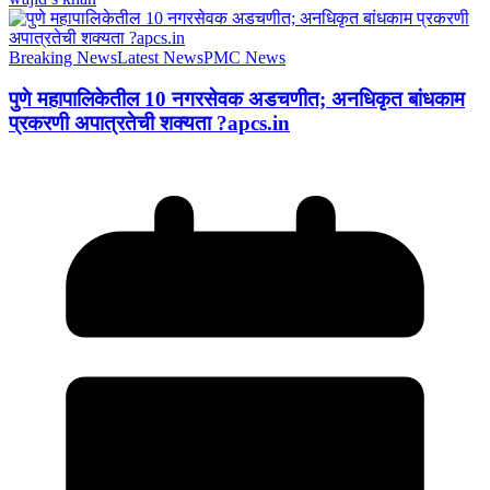
Breaking News
Latest News
PMC News
पुणे महापालिकेतील 10 नगरसेवक अडचणीत; अनधिकृत बांधकाम
प्रकरणी अपात्रतेची शक्यता ?apcs.in