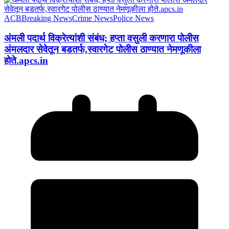
ACB
Breaking News
Crime News
Police News
अंमली पदार्थ विक्रेत्यांशी संबंध; हप्ता वसुली करणारा पोलीस
अंमलदार सेवेतून बडतर्फ,स्वारगेट पोलीस ठाण्यात नेमणूकीला
होते.apcs.in