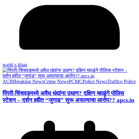
wajid s khan
ACB
Breaking News
Crime News
PCMC
Police News
Traffice Police
पिंपरी-चिंचवडमध्ये अवैध धंद्यांना उधाण? दक्षिण म्हाळुंगे पोलिस
स्टेशन – दर्शन हद्दीत “जुगाड” सुरू असल्याचा आरोप?? apcs.in