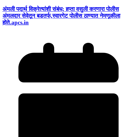
अंमली पदार्थ विक्रेत्यांशी संबंध; हप्ता वसुली करणारा पोलीस
अंमलदार सेवेतून बडतर्फ,स्वारगेट पोलीस ठाण्यात नेमणूकीला
होते.apcs.in