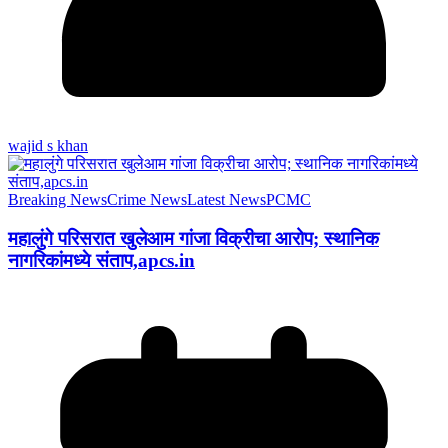
wajid s khan
Breaking News
Crime News
Latest News
PCMC
महालुंगे परिसरात खुलेआम गांजा विक्रीचा आरोप; स्थानिक
नागरिकांमध्ये संताप,apcs.in