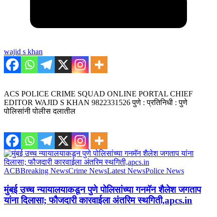
wajid s khan
ACS POLICE CRIME SQUAD ONLINE PORTAL CHIEF
EDITOR WAJID S KHAN 9822331526 पुणे : प्रतिनिधी : पुणे
पोलिसांनी पोलीस दलातील
ACB
Breaking News
Crime News
Latest News
Police News
मुंबई उच्च न्यायालयाकडून पुणे पोलिसांच्या गनमॅन शैलेश जगताप
यांना दिलासा; फौजदारी कारवाईला अंतरिम स्थगिती,apcs.in