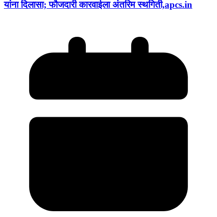
यांना दिलासा; फौजदारी कारवाईला अंतरिम स्थगिती,apcs.in