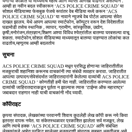
येणाऱ्या काळात या माध्यमाचं महत्व आणि व्याप्ती आणखी वाढणार असल्यानं .
आम्ही हा नवीन बदल स्वीकारून ‘ACS POLICE CRIME SQUAD’ या
सोशल मीडियाच्या फेसबुक पेजचे रूपांतर वेब मीडिया मध्ये करून ‘ACS
POLICE CRIME SQUAD’ या नावाने न्युजचे वेब पोर्टल आपल्या सेवेत
दाखल झालय. येथे आपण आपल्या स्मार्टफोन, कॉम्पुटर वरून देश विदेशातील
घडामोडी तसेच स्थानिक , व्यापार, ग्रामीण, सांस्कृतिक, उद्योग,
कृषी,मनोरंजन,तंत्रज्ञान,शिक्षण अश्या विविध श्येत्रांतील बातम्या घरबसल्या वाचू
शकता. स्मार्टफोन,सोशल मीडियाच्या माध्यमातून बातम्या पाहण्यात लोकांचा कल
वाढतोय,म्हणूनच आम्ही बदलतोय
सुचना
ACS POLICE CRIME SQUAD मधून प्रसिद्ध होणाऱ्या जाहिरातीतील
मजकुराची शहानिशा करूनच वाचकांनी त्या संबंधी व्यवहार करावा. जाहिरातीत
आपल्या उत्पादन/सेवेसंदर्भात जाहिरातदारांनी केलेल्या दाव्यांची ACS POLICE
CRIME SQUAD ‘ कोणतीही हमी घेत नाही. जाहिरातीत करण्यात आलेल्या
दाव्यांची जाहिरातदाराकडून पूर्तता न झाल्यास त्यास ‘टाईम्स ऑफ महाराष्ट्र’
जबाबदार राहणार नाही याची वाचकांनी नोंद घ्यावी.
कॉपीराइट
कृपया संपादक, लेखकांच्या परवानगी शिवाय कुठलेही लेख कॉपी करू नये किवा
इतरत्र वापरू नयेत. या संकेतस्थळावर प्रकाशित झालेला सर्व मजकूर, लेख
आणि त्याचे हक्क ‘ACS POLICE CRIME SQUAD’ आणि संबंधित
लेखकांकडे आहेत.प्रसिद्ध झालेल्या मजकुराशी संपादक सहमत असतीलच असे