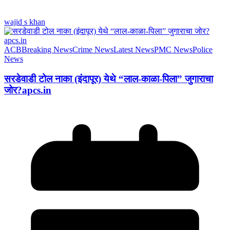
wajid s khan
ACB
Breaking News
Crime News
Latest News
PMC News
Police
News
सरडेवाडी टोल नाका (इंदापूर) येथे “लाल-काळा-पिला” जुगाराचा
जोर?apcs.in