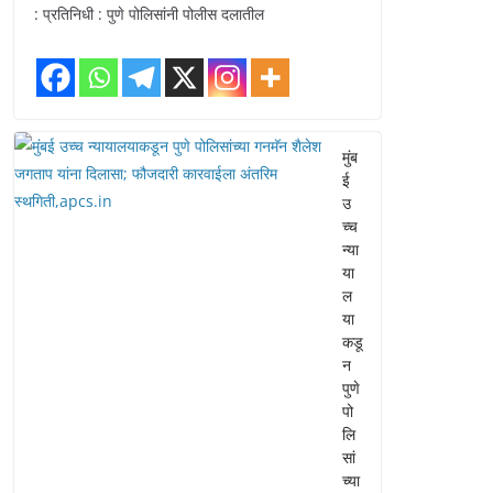
: प्रतिनिधी : पुणे पोलिसांनी पोलीस दलातील
मुंब
ई
उ
च्च
न्या
या
ल
या
कडू
न
पुणे
पो
लि
सां
च्या