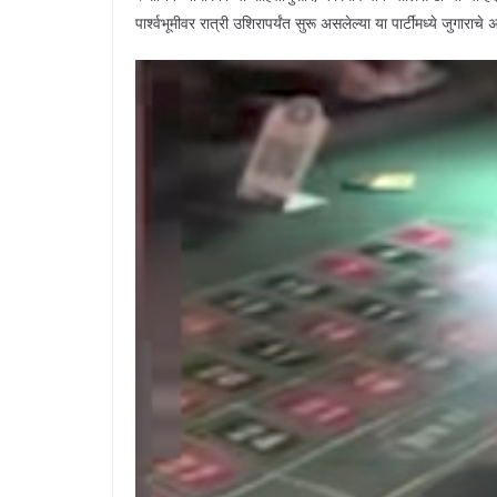
पार्श्वभूमीवर रात्री उशिरापर्यंत सुरू असलेल्या या पार्टींमध्ये जुगार