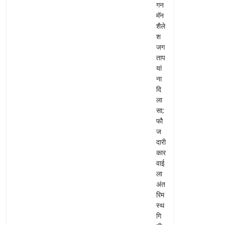
गन
मॅन
शैले
श
जग
ताप
यां
ना
दि
ला
सा;
फौ
ज
दारी
कार
वाई
ला
अंत
रिम
स्थ
गि