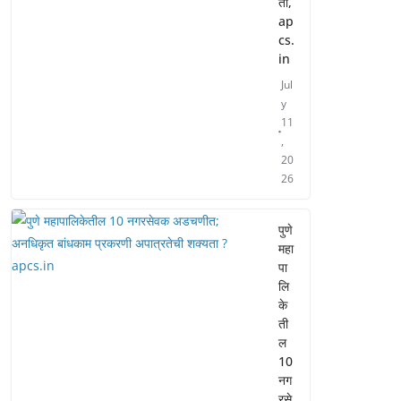
ती,
ap
cs.
in
Jul
y
11
,
20
26
पुणे
महा
पा
लि
के
ती
ल
10
नग
रसे