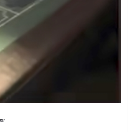
्ह!
?