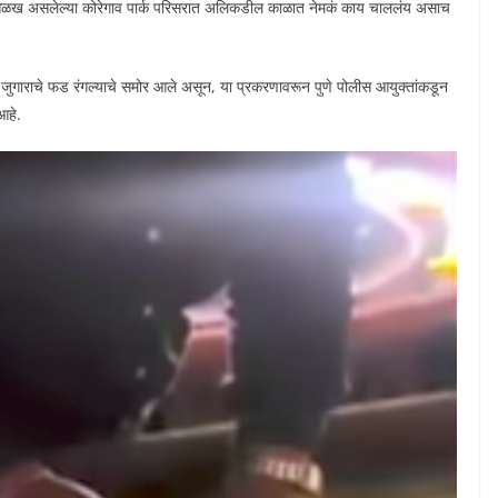
न ओळख असलेल्या कोरेगाव पार्क परिसरात अलिकडील काळात नेमकं काय चाललंय असाच
्यान जुगाराचे फड रंगल्याचे समोर आले असून, या प्रकरणावरून पुणे पोलीस आयुक्तांकडून
आहे.