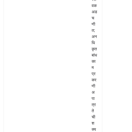
वक
अड
च
णी
त;
अन
धि
कृत
बांध
का
म
प्र
कर
णी
अ
पा
त्र
ते
ची
श
क्य