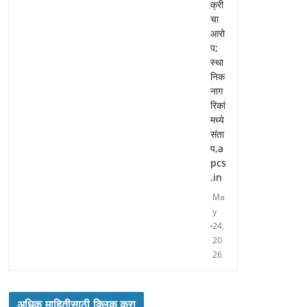
क्री
चा
आरो
प;
स्था
निक
नाग
रिकां
मध्ये
संता
प,a
pcs
.in
Ma
y
24,
20
26
अधिक माहितीसाठी क्लिक करा