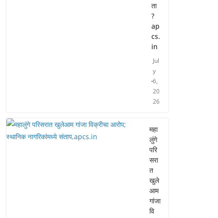
ता
?
ap
cs.
in
Jul
y
6,
20
26
महा
लुंगे
परि
सरा
त
खुले
आम
गांजा
वि