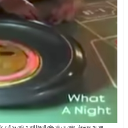
 हद्दीत काही पब आणि खासगी ठिकाणी अवैध धंदे सुरू आहेत. दिवाळीच्या सणाच्या