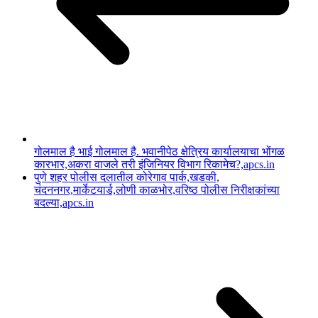
गोलमाल है भाई गोलमाल है. भवानीपेठ क्षेत्रिय कार्यालयाचा भोंगळ
कारभार,अकरा वाजले तरी इंजिनियर विभाग रिकामेच?,apcs.in
पुणे शहर पोलीस दलातील कोरेगाव पार्क,खडकी,
चंदननगर,मार्केटयार्ड,लोणी काळभोर,वरिष्ठ पोलीस निरीक्षकांच्या
बदल्या,apcs.in