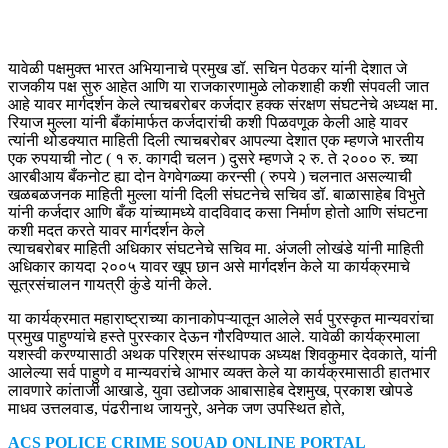
यावेळी पक्षमुक्त भारत अभियानाचे प्रमुख डॉ. सचिन पेठकर यांनी देशात जे
राजकीय पक्ष सुरु आहेत आणि या राजकारणामुळे लोकशाही कशी संपवली जात
आहे यावर मार्गदर्शन केले त्याचबरोबर कर्जदार हक्क संरक्षण संघटनेचे अध्यक्ष मा.
रियाज मुल्ला यांनी बँकांमार्फत कर्जदारांची कशी पिळवणूक केली आहे यावर
त्यांनी थोडक्यात माहिती दिली त्याचबरोबर आपल्या देशात एक म्हणजे भारतीय
एक रुपयाची नोट ( १ रु. कागदी चलन ) दुसरे म्हणजे २ रु. ते २००० रु. च्या
आरबीआय बँकनोट ह्या दोन वेगवेगळ्या करन्सी ( रुपये ) चलनात असल्याची
खळबळजनक माहिती मुल्ला यांनी दिली संघटनेचे सचिव डॉ. बाळासाहेब विभुते
यांनी कर्जदार आणि बँक यांच्यामध्ये वादविवाद कसा निर्माण होतो आणि संघटना
कशी मदत करते यावर मार्गदर्शन केले
त्याचबरोबर माहिती अधिकार संघटनेचे सचिव मा. अंजली लोखंडे यांनी माहिती
अधिकार कायदा २००५ यावर खूप छान असे मार्गदर्शन केले या कार्यक्रमाचे
सूत्रसंचालन गायत्री कुंडे यांनी केले.
या कार्यक्रमात महाराष्ट्राच्या कानाकोपऱ्यातून आलेले सर्व पुरस्कृत मान्यवरांचा
प्रमुख पाहुण्यांचे हस्ते पुरस्कार देऊन गौरविण्यात आले. यावेळी कार्यक्रमाला
यशस्वी करण्यासाठी अथक परिश्रम संस्थापक अध्यक्ष शिवकुमार देवकाते, यांनी
आलेल्या सर्व पाहुणे व मान्यवरांचे आभार व्यक्त केले या कार्यक्रमासाठी हातभार
लावणारे कांताजी आखाडे, युवा उद्योजक आबासाहेब देशमुख, प्रकाश खोपडे
माधव उत्तलवाड, पंढरीनाथ जायनुरे, अनेक जण उपस्थित होते,
ACS POLICE CRIME SQUAD ONLINE PORTAL