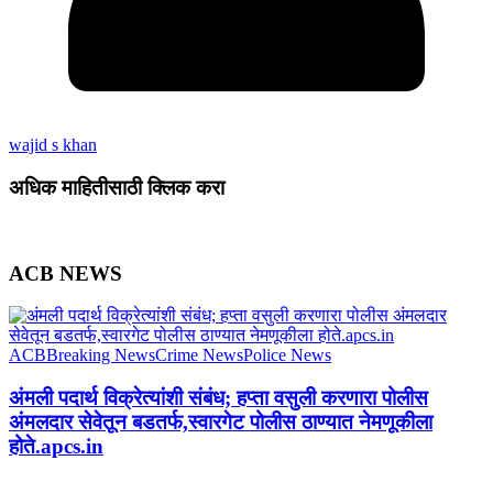
wajid s khan
अधिक माहितीसाठी क्लिक करा
ACB NEWS
ACB
Breaking News
Crime News
Police News
अंमली पदार्थ विक्रेत्यांशी संबंध; हप्ता वसुली करणारा पोलीस
अंमलदार सेवेतून बडतर्फ,स्वारगेट पोलीस ठाण्यात नेमणूकीला
होते.apcs.in