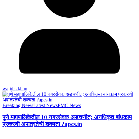
wajid s khan
Breaking News
Latest News
PMC News
पुणे महापालिकेतील 10 नगरसेवक अडचणीत; अनधिकृत बांधकाम
प्रकरणी अपात्रतेची शक्यता ?apcs.in