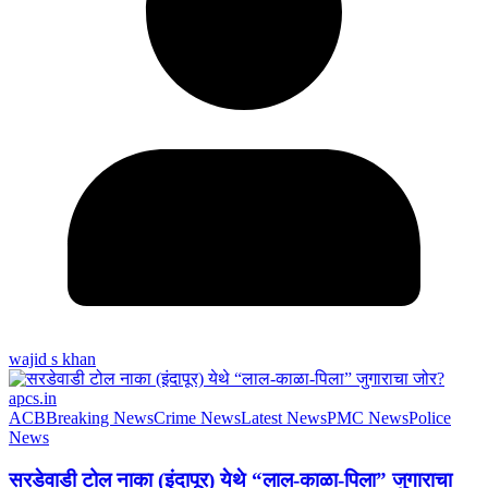
wajid s khan
ACB
Breaking News
Crime News
Latest News
PMC News
Police
News
सरडेवाडी टोल नाका (इंदापूर) येथे “लाल-काळा-पिला” जुगाराचा