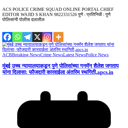
ACS POLICE CRIME SQUAD ONLINE PORTAL CHIEF
EDITOR WAJID S KHAN 9822331526 पुणे : प्रतिनिधी : पुणे
पोलिसांनी पोलीस दलातील
ACB
Breaking News
Crime News
Latest News
Police News
मुंबई उच्च न्यायालयाकडून पुणे पोलिसांच्या गनमॅन शैलेश जगताप
यांना दिलासा; फौजदारी कारवाईला अंतरिम स्थगिती,apcs.in