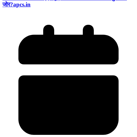
जोर?apcs.in