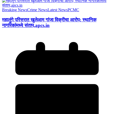
Breaking News
Crime News
Latest News
PCMC
महालुंगे परिसरात खुलेआम गांजा विक्रीचा आरोप; स्थानिक
नागरिकांमध्ये संताप,apcs.in