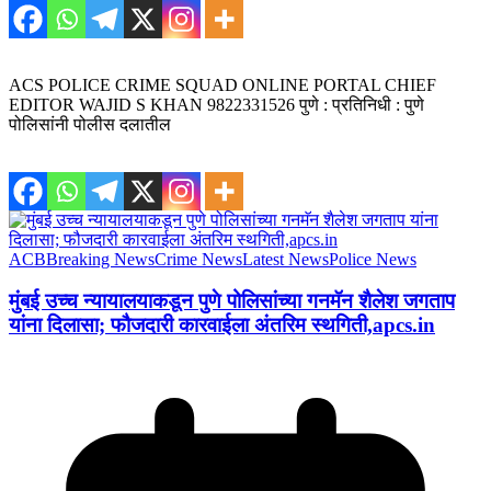
ACS POLICE CRIME SQUAD ONLINE PORTAL CHIEF
EDITOR WAJID S KHAN 9822331526 पुणे : प्रतिनिधी : पुणे
पोलिसांनी पोलीस दलातील
ACB
Breaking News
Crime News
Latest News
Police News
मुंबई उच्च न्यायालयाकडून पुणे पोलिसांच्या गनमॅन शैलेश जगताप
यांना दिलासा; फौजदारी कारवाईला अंतरिम स्थगिती,apcs.in