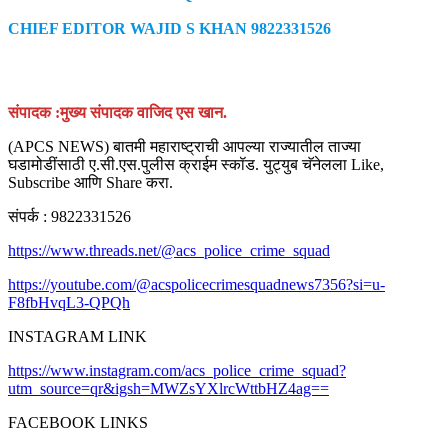
CHIEF EDITOR WAJID S KHAN 9822331526
संपादक :मुख्य संपादक वाजिद एस खान.
(APCS NEWS) बातमी महाराष्ट्राची आपल्या राज्यातील ताज्या
घडामोडींसाठी ए.सी.एस.पुलीस क्राईम स्कॉड. युट्युब चॅनेलला Like,
Subscribe आणि Share करा.
संपर्क : 9822331526
https://www.threads.net/@acs_police_crime_squad
https://youtube.com/@acspolicecrimesquadnews7356?si=u-
F8fbHvqL3-QPQh
INSTAGRAM LINK
https://www.instagram.com/acs_police_crime_squad?
utm_source=qr&igsh=MWZsYXlrcWttbHZ4ag==
FACEBOOK LINKS