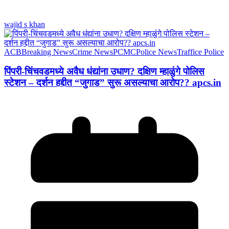
wajid s khan
ACB
Breaking News
Crime News
PCMC
Police News
Traffice Police
पिंपरी-चिंचवडमध्ये अवैध धंद्यांना उधाण? दक्षिण म्हाळुंगे पोलिस
स्टेशन – दर्शन हद्दीत “जुगाड” सुरू असल्याचा आरोप?? apcs.in