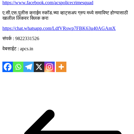
https://www.facebook.com/acspolicecrimesquad
ए.सी.एस.पुलीस क्राईम स्कॉड.च्या व्हाट्सअप ग्रुप मध्ये समाविष्ट होण्यासाठी
खालील लिंकवर क्लिक करा
https://chat.whatsapp.com/LdfVRswp7FBK63u40AGAmX
संपर्क : 9822331526
वेबसाईट : apcs.in