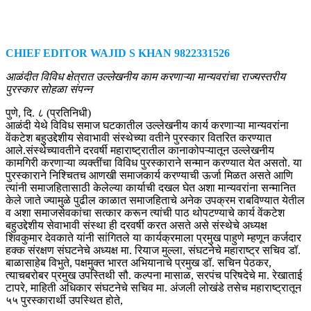
CHIEF EDITOR WAJID S KHAN 9822331526
आळंदीत विविध क्षेत्रात उल्लेखनीय काम करणाऱ्या मान्यवरांचा राज्यस्तरीय
पुरस्कार सोहळा संपन्न
पुणे, दि. ८ (प्रतिनिधी)
आळंदी येथे विविध समाज घटकातील उल्लेखनीय कार्य करणाऱ्या मान्यवरांना
वेंकटेश बहुउद्देशीय सेवाभावी संस्थेच्या वतीने पुरस्कार वितरित करण्यात
आले.संस्थेच्यावतीने दरवर्षी महाराष्ट्रातील कानाकोपऱ्यातून उल्लेखनीय
कामगिरी करणाऱ्या व्यक्तींचा विविध पुरस्काराने सन्मान करण्यात येत असतो. या
पुरस्काराने निश्चितच आणखी समाजकार्य करण्याची ऊर्जा मिळत असते आणि
त्यांनी समाजहितासाठी केलेल्या कार्याची दखल घेत अशा मान्यवरांना सन्मानित
केले जाते ज्यामुळे पुढील काळात समाजहिताचे अनेक उपक्रम राबविण्यात येतील
व अशा समाजसेवकांचा सत्कार करून त्यांची पाठ थोपटण्याचे कार्य वेंकटेश
बहुउद्देशीय सेवाभावी संस्था ही दरवर्षी करत असते असे संस्थेचे अध्यक्ष
शिवकुमार देवकाते यांनी सांगितले या कार्यक्रमाला प्रमुख पाहुणे म्हणून कर्जदार
हक्क संरक्षण संघटनेचे अध्यक्ष मा. रियाज मुल्ला, संघटनेचे महाराष्ट्र सचिव डॉ.
बाळासाहेब विभुते, पक्षमुक्त भारत अभियानाचे प्रमुख डॉ. सचिन पेठकर,
त्याचबरोबर प्रमुख उपस्तिथी सौ. कल्पना मासाळ, सरपंच परिषदेचे मा. रेखाताई
टापरे, माहिती अधिकार संघटनेचे सचिव मा. अंजली लोखंडे तसेच महाराष्ट्रातून
५५ पुरस्कारार्थी उपस्थित होते,