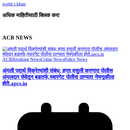
wajid s khan
अधिक माहितीसाठी क्लिक करा
ACB NEWS
ACB
Breaking News
Crime News
Police News
अंमली पदार्थ विक्रेत्यांशी संबंध; हप्ता वसुली करणारा पोलीस
अंमलदार सेवेतून बडतर्फ,स्वारगेट पोलीस ठाण्यात नेमणूकीला
होते.apcs.in