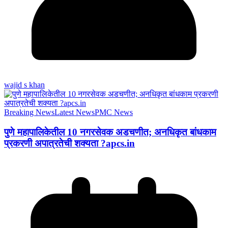
wajid s khan
Breaking News
Latest News
PMC News
पुणे महापालिकेतील 10 नगरसेवक अडचणीत; अनधिकृत बांधकाम
प्रकरणी अपात्रतेची शक्यता ?apcs.in