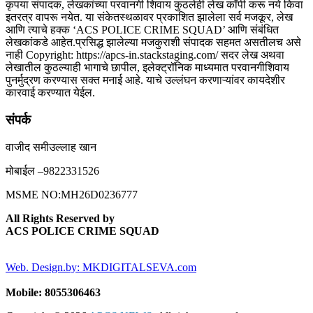
कृपया संपादक, लेखकांच्या परवानगी शिवाय कुठलेही लेख कॉपी करू नये किवा
इतरत्र वापरू नयेत. या संकेतस्थळावर प्रकाशित झालेला सर्व मजकूर, लेख
आणि त्याचे हक्क ‘ACS POLICE CRIME SQUAD’ आणि संबंधित
लेखकांकडे आहेत.प्रसिद्ध झालेल्या मजकुराशी संपादक सहमत असतीलच असे
नाही Copyright: https://apcs-in.stackstaging.com/ सदर लेख अथवा
लेखातील कुठल्याही भागाचे छापील, इलेक्ट्रॉनिक माध्यमात परवानगीशिवाय
पुनर्मुद्रण करण्यास सक्त मनाई आहे. याचे उल्लंघन करणाऱ्यांवर कायदेशीर
कारवाई करण्यात येईल.
संपर्क
वाजीद समीउल्लाह खान
मोबाईल –9822331526
MSME NO:MH26D0236777
All Rights Reserved by
ACS POLICE CRIME SQUAD
Web. Design.by: MKDIGITALSEVA.com
Mobile: 8055306463