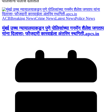
पोलिसांनी पोलीस दलातील
ACB
Breaking News
Crime News
Latest News
Police News
मुंबई उच्च न्यायालयाकडून पुणे पोलिसांच्या गनमॅन शैलेश जगताप
यांना दिलासा; फौजदारी कारवाईला अंतरिम स्थगिती,apcs.in