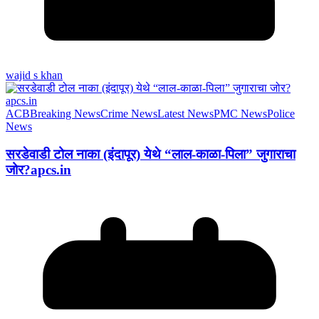
wajid s khan
ACB
Breaking News
Crime News
Latest News
PMC News
Police
News
सरडेवाडी टोल नाका (इंदापूर) येथे “लाल-काळा-पिला” जुगाराचा
जोर?apcs.in