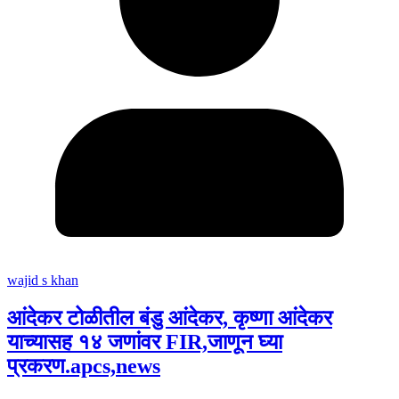
wajid s khan
आंदेकर टोळीतील बंडु आंदेकर, कृष्णा आंदेकर
याच्यासह १४ जणांवर FIR,जाणून घ्या
प्रकरण.apcs,news