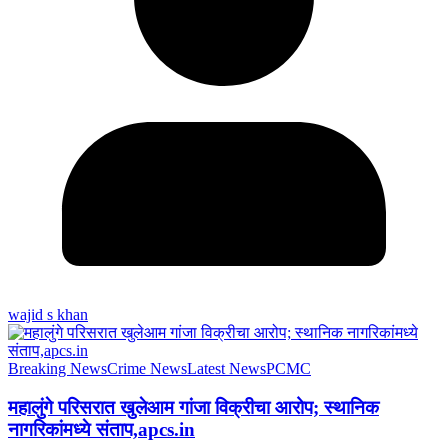
wajid s khan
Breaking News
Crime News
Latest News
PCMC
महालुंगे परिसरात खुलेआम गांजा विक्रीचा आरोप; स्थानिक
नागरिकांमध्ये संताप,apcs.in