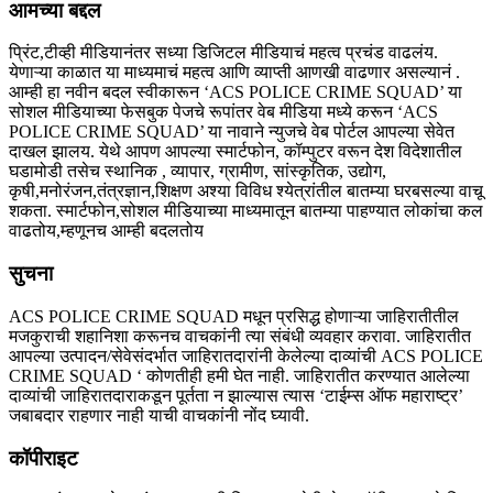
आमच्या बद्दल
प्रिंट,टीव्ही मीडियानंतर सध्या डिजिटल मीडियाचं महत्व प्रचंड वाढलंय.
येणाऱ्या काळात या माध्यमाचं महत्व आणि व्याप्ती आणखी वाढणार असल्यानं .
आम्ही हा नवीन बदल स्वीकारून ‘ACS POLICE CRIME SQUAD’ या
सोशल मीडियाच्या फेसबुक पेजचे रूपांतर वेब मीडिया मध्ये करून ‘ACS
POLICE CRIME SQUAD’ या नावाने न्युजचे वेब पोर्टल आपल्या सेवेत
दाखल झालय. येथे आपण आपल्या स्मार्टफोन, कॉम्पुटर वरून देश विदेशातील
घडामोडी तसेच स्थानिक , व्यापार, ग्रामीण, सांस्कृतिक, उद्योग,
कृषी,मनोरंजन,तंत्रज्ञान,शिक्षण अश्या विविध श्येत्रांतील बातम्या घरबसल्या वाचू
शकता. स्मार्टफोन,सोशल मीडियाच्या माध्यमातून बातम्या पाहण्यात लोकांचा कल
वाढतोय,म्हणूनच आम्ही बदलतोय
सुचना
ACS POLICE CRIME SQUAD मधून प्रसिद्ध होणाऱ्या जाहिरातीतील
मजकुराची शहानिशा करूनच वाचकांनी त्या संबंधी व्यवहार करावा. जाहिरातीत
आपल्या उत्पादन/सेवेसंदर्भात जाहिरातदारांनी केलेल्या दाव्यांची ACS POLICE
CRIME SQUAD ‘ कोणतीही हमी घेत नाही. जाहिरातीत करण्यात आलेल्या
दाव्यांची जाहिरातदाराकडून पूर्तता न झाल्यास त्यास ‘टाईम्स ऑफ महाराष्ट्र’
जबाबदार राहणार नाही याची वाचकांनी नोंद घ्यावी.
कॉपीराइट