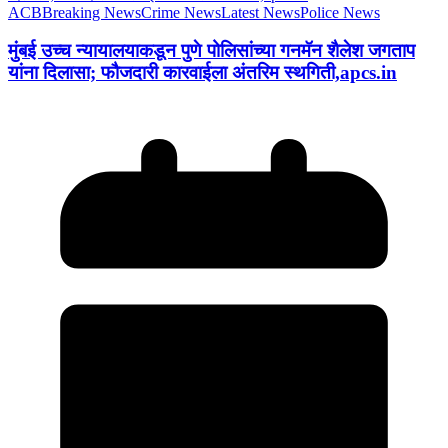
ACB
Breaking News
Crime News
Latest News
Police News
मुंबई उच्च न्यायालयाकडून पुणे पोलिसांच्या गनमॅन शैलेश जगताप
यांना दिलासा; फौजदारी कारवाईला अंतरिम स्थगिती,apcs.in