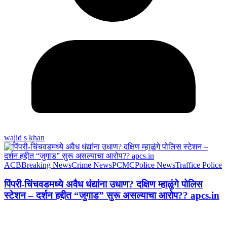
wajid s khan
ACB
Breaking News
Crime News
PCMC
Police News
Traffice Police
पिंपरी-चिंचवडमध्ये अवैध धंद्यांना उधाण? दक्षिण म्हाळुंगे पोलिस
स्टेशन – दर्शन हद्दीत “जुगाड” सुरू असल्याचा आरोप?? apcs.in