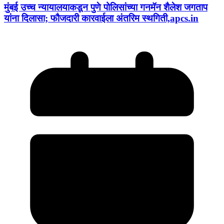
मुंबई उच्च न्यायालयाकडून पुणे पोलिसांच्या गनमॅन शैलेश जगताप
यांना दिलासा; फौजदारी कारवाईला अंतरिम स्थगिती,apcs.in