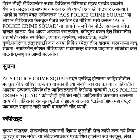
प्रिंट,टीव्ही मीडियानंतर सध्या डिजिटल मीडियाचं महत्व प्रचंड वाढलंय.
येणाऱ्या काळात या माध्यमाचं महत्व आणि व्याप्ती आणखी वाढणार असल्यानं .
आम्ही हा नवीन बदल स्वीकारून ‘ACS POLICE CRIME SQUAD’ या
सोशल मीडियाच्या फेसबुक पेजचे रूपांतर वेब मीडिया मध्ये करून ‘ACS
POLICE CRIME SQUAD’ या नावाने न्युजचे वेब पोर्टल आपल्या सेवेत
दाखल झालय. येथे आपण आपल्या स्मार्टफोन, कॉम्पुटर वरून देश विदेशातील
घडामोडी तसेच स्थानिक , व्यापार, ग्रामीण, सांस्कृतिक, उद्योग,
कृषी,मनोरंजन,तंत्रज्ञान,शिक्षण अश्या विविध श्येत्रांतील बातम्या घरबसल्या वाचू
शकता. स्मार्टफोन,सोशल मीडियाच्या माध्यमातून बातम्या पाहण्यात लोकांचा कल
वाढतोय,म्हणूनच आम्ही बदलतोय
सुचना
ACS POLICE CRIME SQUAD मधून प्रसिद्ध होणाऱ्या जाहिरातीतील
मजकुराची शहानिशा करूनच वाचकांनी त्या संबंधी व्यवहार करावा. जाहिरातीत
आपल्या उत्पादन/सेवेसंदर्भात जाहिरातदारांनी केलेल्या दाव्यांची ACS POLICE
CRIME SQUAD ‘ कोणतीही हमी घेत नाही. जाहिरातीत करण्यात आलेल्या
दाव्यांची जाहिरातदाराकडून पूर्तता न झाल्यास त्यास ‘टाईम्स ऑफ महाराष्ट्र’
जबाबदार राहणार नाही याची वाचकांनी नोंद घ्यावी.
कॉपीराइट
कृपया संपादक, लेखकांच्या परवानगी शिवाय कुठलेही लेख कॉपी करू नये किवा
इतरत्र वापरू नयेत. या संकेतस्थळावर प्रकाशित झालेला सर्व मजकूर, लेख