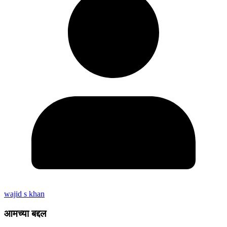
wajid s khan
आमच्या बद्दल