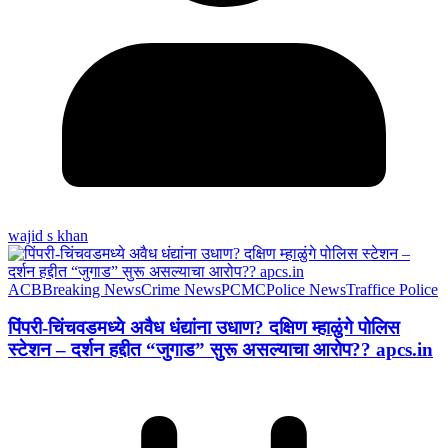
wajid s khan
ACB
Breaking News
Crime News
PCMC
Police News
Traffice Police
पिंपरी-चिंचवडमध्ये अवैध धंद्यांना उधाण? दक्षिण म्हाळुंगे पोलिस
स्टेशन – दर्शन हद्दीत “जुगाड” सुरू असल्याचा आरोप?? apcs.in