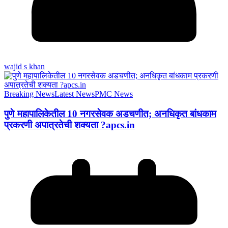
wajid s khan
Breaking News
Latest News
PMC News
पुणे महापालिकेतील 10 नगरसेवक अडचणीत; अनधिकृत बांधकाम
प्रकरणी अपात्रतेची शक्यता ?apcs.in