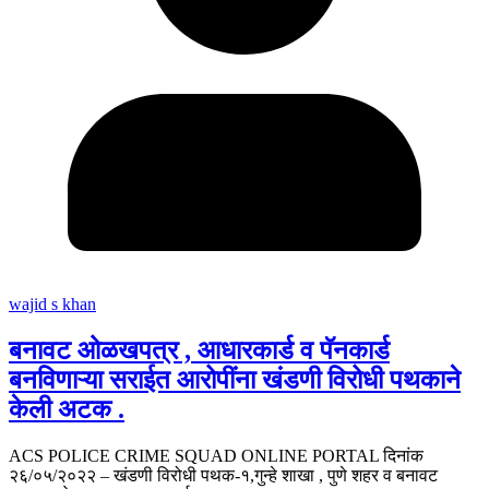
wajid s khan
बनावट ओळखपत्र , आधारकार्ड व पॅनकार्ड
बनविणाऱ्या सराईत आरोपींना खंडणी विरोधी पथकाने
केली अटक .
ACS POLICE CRIME SQUAD ONLINE PORTAL दिनांक
२६/०५/२०२२ – खंडणी विरोधी पथक-१,गुन्हे शाखा , पुणे शहर व बनावट