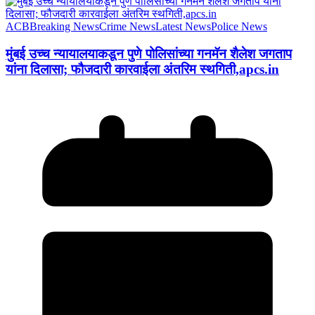
ACB
Breaking News
Crime News
Latest News
Police News
मुंबई उच्च न्यायालयाकडून पुणे पोलिसांच्या गनमॅन शैलेश जगताप
यांना दिलासा; फौजदारी कारवाईला अंतरिम स्थगिती,apcs.in