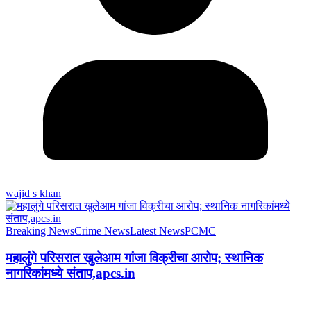
wajid s khan
Breaking News
Crime News
Latest News
PCMC
महालुंगे परिसरात खुलेआम गांजा विक्रीचा आरोप; स्थानिक
नागरिकांमध्ये संताप,apcs.in