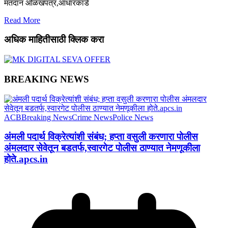
मतदान ओळखपत्र,आधारकार्ड
Read More
अधिक माहितीसाठी क्लिक करा
BREAKING NEWS
ACB
Breaking News
Crime News
Police News
अंमली पदार्थ विक्रेत्यांशी संबंध; हप्ता वसुली करणारा पोलीस
अंमलदार सेवेतून बडतर्फ,स्वारगेट पोलीस ठाण्यात नेमणूकीला
होते.apcs.in