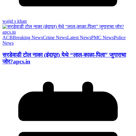
wajid s khan
ACB
Breaking News
Crime News
Latest News
PMC News
Police
News
सरडेवाडी टोल नाका (इंदापूर) येथे “लाल-काळा-पिला” जुगाराचा
जोर?apcs.in