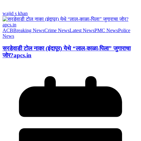
wajid s khan
ACB
Breaking News
Crime News
Latest News
PMC News
Police
News
सरडेवाडी टोल नाका (इंदापूर) येथे “लाल-काळा-पिला” जुगाराचा
जोर?apcs.in