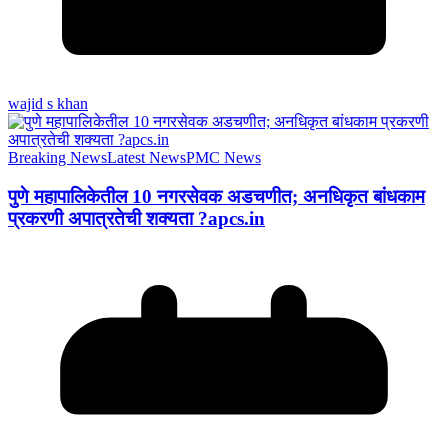
wajid s khan
Breaking News
Latest News
PMC News
पुणे महापालिकेतील 10 नगरसेवक अडचणीत; अनधिकृत बांधकाम
प्रकरणी अपात्रतेची शक्यता ?apcs.in