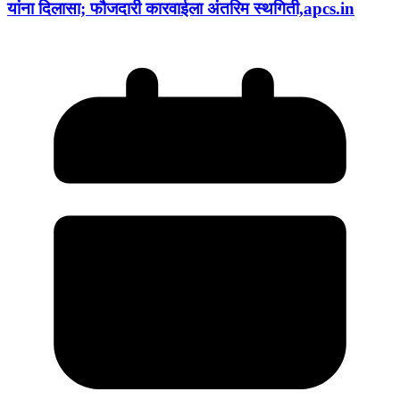
यांना दिलासा; फौजदारी कारवाईला अंतरिम स्थगिती,apcs.in