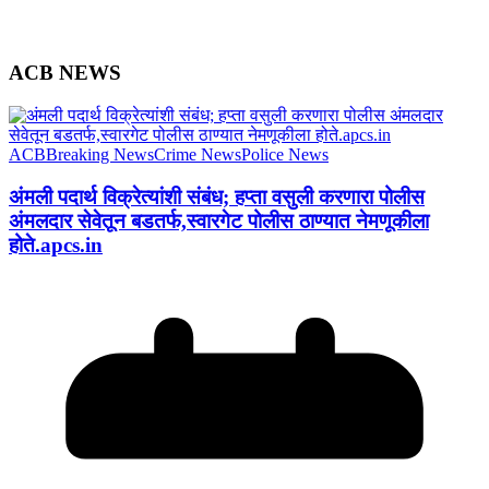
ACB NEWS
ACB
Breaking News
Crime News
Police News
अंमली पदार्थ विक्रेत्यांशी संबंध; हप्ता वसुली करणारा पोलीस
अंमलदार सेवेतून बडतर्फ,स्वारगेट पोलीस ठाण्यात नेमणूकीला
होते.apcs.in