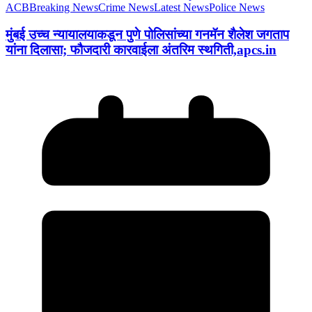
ACB
Breaking News
Crime News
Latest News
Police News
मुंबई उच्च न्यायालयाकडून पुणे पोलिसांच्या गनमॅन शैलेश जगताप
यांना दिलासा; फौजदारी कारवाईला अंतरिम स्थगिती,apcs.in