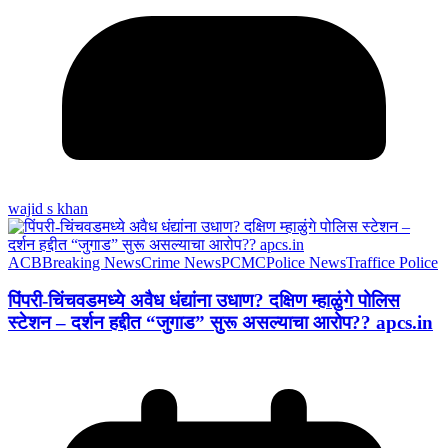
wajid s khan
ACB
Breaking News
Crime News
PCMC
Police News
Traffice Police
पिंपरी-चिंचवडमध्ये अवैध धंद्यांना उधाण? दक्षिण म्हाळुंगे पोलिस
स्टेशन – दर्शन हद्दीत “जुगाड” सुरू असल्याचा आरोप?? apcs.in