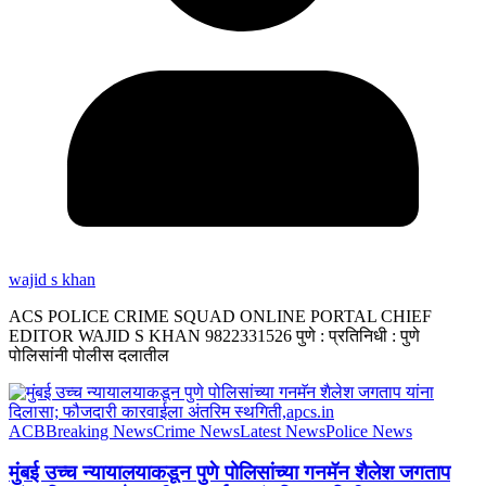
wajid s khan
ACS POLICE CRIME SQUAD ONLINE PORTAL CHIEF
EDITOR WAJID S KHAN 9822331526 पुणे : प्रतिनिधी : पुणे
पोलिसांनी पोलीस दलातील
ACB
Breaking News
Crime News
Latest News
Police News
मुंबई उच्च न्यायालयाकडून पुणे पोलिसांच्या गनमॅन शैलेश जगताप