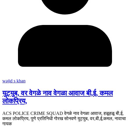
wajid s khan
युट्युब, वर वेगळे नाव वेगळा आवाज बी,ई, कमल
लोकप्रिय,
ACS POLICE CRIME SQUAD वेगळे नाव वेगळा आवाज, हळूहळू बी,ई,
कमल लोकप्रिय, पुणे प्रतिनिधी गोरख सोनवणे युट्युब, वर,बी,ई,कमल, नावाचा
गायक