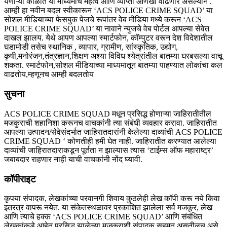
येणाऱ्या काळात या माध्यमाचं महत्व आणि व्याप्ती आणखी वाढणार असल्यानं .
आम्ही हा नवीन बदल स्वीकारून ‘ACS POLICE CRIME SQUAD’ या
सोशल मीडियाच्या फेसबुक पेजचे रूपांतर वेब मीडिया मध्ये करून ‘ACS
POLICE CRIME SQUAD’ या नावाने न्युजचे वेब पोर्टल आपल्या सेवेत
दाखल झालय. येथे आपण आपल्या स्मार्टफोन, कॉम्पुटर वरून देश विदेशातील
घडामोडी तसेच स्थानिक , व्यापार, ग्रामीण, सांस्कृतिक, उद्योग,
कृषी,मनोरंजन,तंत्रज्ञान,शिक्षण अश्या विविध श्येत्रांतील बातम्या घरबसल्या वाचू
शकता. स्मार्टफोन,सोशल मीडियाच्या माध्यमातून बातम्या पाहण्यात लोकांचा कल
वाढतोय,म्हणूनच आम्ही बदलतोय
सुचना
ACS POLICE CRIME SQUAD मधून प्रसिद्ध होणाऱ्या जाहिरातीतील
मजकुराची शहानिशा करूनच वाचकांनी त्या संबंधी व्यवहार करावा. जाहिरातीत
आपल्या उत्पादन/सेवेसंदर्भात जाहिरातदारांनी केलेल्या दाव्यांची ACS POLICE
CRIME SQUAD ‘ कोणतीही हमी घेत नाही. जाहिरातीत करण्यात आलेल्या
दाव्यांची जाहिरातदाराकडून पूर्तता न झाल्यास त्यास ‘टाईम्स ऑफ महाराष्ट्र’
जबाबदार राहणार नाही याची वाचकांनी नोंद घ्यावी.
कॉपीराइट
कृपया संपादक, लेखकांच्या परवानगी शिवाय कुठलेही लेख कॉपी करू नये किवा
इतरत्र वापरू नयेत. या संकेतस्थळावर प्रकाशित झालेला सर्व मजकूर, लेख
आणि त्याचे हक्क ‘ACS POLICE CRIME SQUAD’ आणि संबंधित
लेखकांकडे आहेत.प्रसिद्ध झालेल्या मजकुराशी संपादक सहमत असतीलच असे