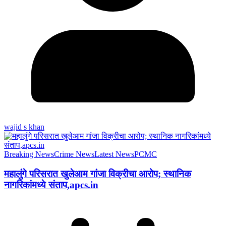
wajid s khan
Breaking News
Crime News
Latest News
PCMC
महालुंगे परिसरात खुलेआम गांजा विक्रीचा आरोप; स्थानिक
नागरिकांमध्ये संताप,apcs.in