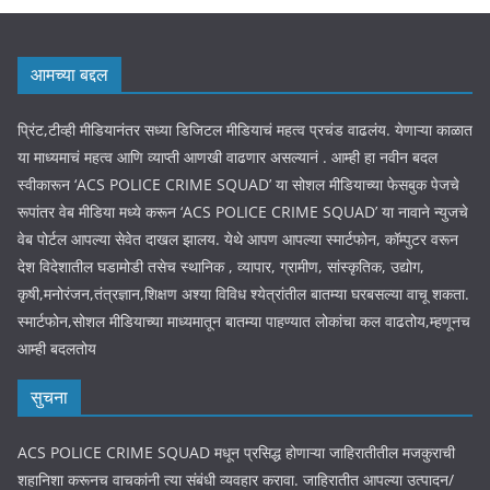
आमच्या बद्दल
प्रिंट,टीव्ही मीडियानंतर सध्या डिजिटल मीडियाचं महत्व प्रचंड वाढलंय. येणाऱ्या काळात
या माध्यमाचं महत्व आणि व्याप्ती आणखी वाढणार असल्यानं . आम्ही हा नवीन बदल
स्वीकारून ‘ACS POLICE CRIME SQUAD’ या सोशल मीडियाच्या फेसबुक पेजचे
रूपांतर वेब मीडिया मध्ये करून ‘ACS POLICE CRIME SQUAD’ या नावाने न्युजचे
वेब पोर्टल आपल्या सेवेत दाखल झालय. येथे आपण आपल्या स्मार्टफोन, कॉम्पुटर वरून
देश विदेशातील घडामोडी तसेच स्थानिक , व्यापार, ग्रामीण, सांस्कृतिक, उद्योग,
कृषी,मनोरंजन,तंत्रज्ञान,शिक्षण अश्या विविध श्येत्रांतील बातम्या घरबसल्या वाचू शकता.
स्मार्टफोन,सोशल मीडियाच्या माध्यमातून बातम्या पाहण्यात लोकांचा कल वाढतोय,म्हणूनच
आम्ही बदलतोय
सुचना
ACS POLICE CRIME SQUAD मधून प्रसिद्ध होणाऱ्या जाहिरातीतील मजकुराची
शहानिशा करूनच वाचकांनी त्या संबंधी व्यवहार करावा. जाहिरातीत आपल्या उत्पादन/