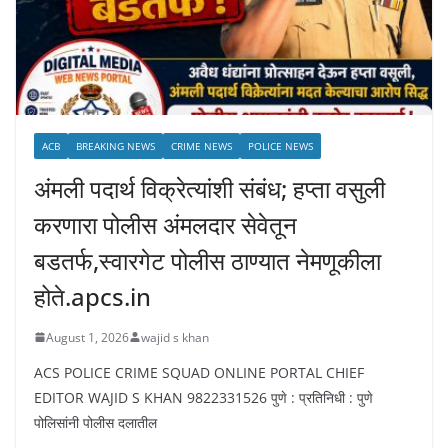
ACB
BREAKING NEWS
CRIME NEWS
POLICE NEWS
अंमली पदार्थ विक्रेत्यांशी संबंध; हप्ता वसुली
करणारा पोलीस अंमलदार सेवेतून
बडतर्फ,स्वारगेट पोलीस ठाण्यात नेमणूकीला
होते.apcs.in
August 1, 2026
wajid s khan
ACS POLICE CRIME SQUAD ONLINE PORTAL CHIEF
EDITOR WAJID S KHAN 9822331526 पुणे : प्रतिनिधी : पुणे
पोलिसांनी पोलीस दलातील