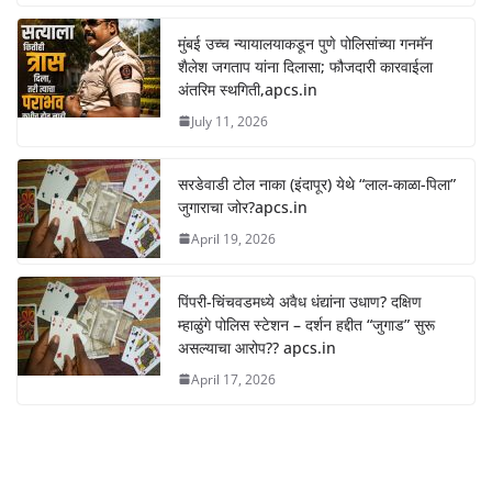
मुंबई उच्च न्यायालयाकडून पुणे पोलिसांच्या गनमॅन
शैलेश जगताप यांना दिलासा; फौजदारी कारवाईला
अंतरिम स्थगिती,apcs.in
July 11, 2026
सरडेवाडी टोल नाका (इंदापूर) येथे “लाल-काळा-पिला”
जुगाराचा जोर?apcs.in
April 19, 2026
पिंपरी-चिंचवडमध्ये अवैध धंद्यांना उधाण? दक्षिण
म्हाळुंगे पोलिस स्टेशन – दर्शन हद्दीत “जुगाड” सुरू
असल्याचा आरोप?? apcs.in
April 17, 2026