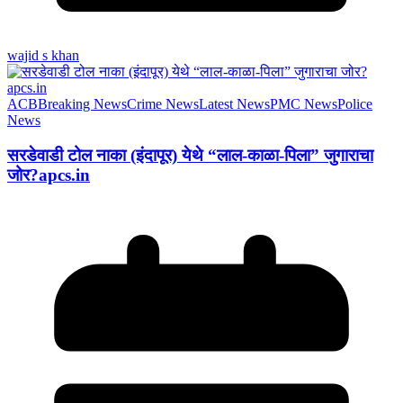
wajid s khan
ACB
Breaking News
Crime News
Latest News
PMC News
Police
News
सरडेवाडी टोल नाका (इंदापूर) येथे “लाल-काळा-पिला” जुगाराचा
जोर?apcs.in