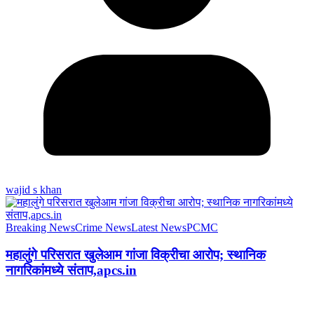
wajid s khan
Breaking News
Crime News
Latest News
PCMC
महालुंगे परिसरात खुलेआम गांजा विक्रीचा आरोप; स्थानिक
नागरिकांमध्ये संताप,apcs.in