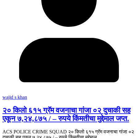
wajid s khan
२० किलो ६१५ ग्रॅम वजनाचा गांजा ०२ दुचाकी सह
एकून ७,२४,८७५ / – रुपये किंमतीचा मुद्देमाल जप्त.
ACS POLICE CRIME SQUAD २० किलो ६१५ ग्रॅम वजनाचा गांजा ०२
दुचाकी सह एकून ७,२४,८७५ / – रुपये किंमतीचा मुद्देमाल