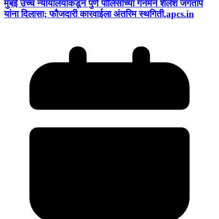
मुंबई उच्च न्यायालयाकडून पुणे पोलिसांच्या गनमॅन शैलेश जगताप
यांना दिलासा; फौजदारी कारवाईला अंतरिम स्थगिती,apcs.in