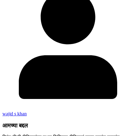
wajid s khan
आमच्या बद्दल