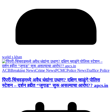
wajid s khan
ACB
Breaking News
Crime News
PCMC
Police News
Traffice Police
पिंपरी-चिंचवडमध्ये अवैध धंद्यांना उधाण? दक्षिण म्हाळुंगे पोलिस
स्टेशन – दर्शन हद्दीत “जुगाड” सुरू असल्याचा आरोप?? apcs.in