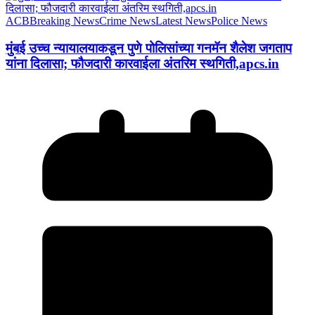
ACB
Breaking News
Crime News
Latest News
Police News
मुंबई उच्च न्यायालयाकडून पुणे पोलिसांच्या गनमॅन शैलेश जगताप
यांना दिलासा; फौजदारी कारवाईला अंतरिम स्थगिती,apcs.in