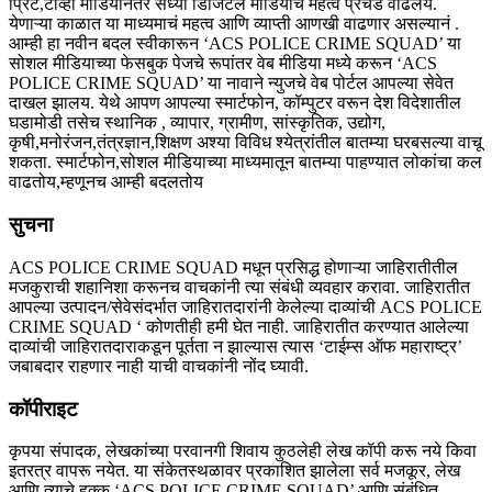
प्रिंट,टीव्ही मीडियानंतर सध्या डिजिटल मीडियाचं महत्व प्रचंड वाढलंय.
येणाऱ्या काळात या माध्यमाचं महत्व आणि व्याप्ती आणखी वाढणार असल्यानं .
आम्ही हा नवीन बदल स्वीकारून ‘ACS POLICE CRIME SQUAD’ या
सोशल मीडियाच्या फेसबुक पेजचे रूपांतर वेब मीडिया मध्ये करून ‘ACS
POLICE CRIME SQUAD’ या नावाने न्युजचे वेब पोर्टल आपल्या सेवेत
दाखल झालय. येथे आपण आपल्या स्मार्टफोन, कॉम्पुटर वरून देश विदेशातील
घडामोडी तसेच स्थानिक , व्यापार, ग्रामीण, सांस्कृतिक, उद्योग,
कृषी,मनोरंजन,तंत्रज्ञान,शिक्षण अश्या विविध श्येत्रांतील बातम्या घरबसल्या वाचू
शकता. स्मार्टफोन,सोशल मीडियाच्या माध्यमातून बातम्या पाहण्यात लोकांचा कल
वाढतोय,म्हणूनच आम्ही बदलतोय
सुचना
ACS POLICE CRIME SQUAD मधून प्रसिद्ध होणाऱ्या जाहिरातीतील
मजकुराची शहानिशा करूनच वाचकांनी त्या संबंधी व्यवहार करावा. जाहिरातीत
आपल्या उत्पादन/सेवेसंदर्भात जाहिरातदारांनी केलेल्या दाव्यांची ACS POLICE
CRIME SQUAD ‘ कोणतीही हमी घेत नाही. जाहिरातीत करण्यात आलेल्या
दाव्यांची जाहिरातदाराकडून पूर्तता न झाल्यास त्यास ‘टाईम्स ऑफ महाराष्ट्र’
जबाबदार राहणार नाही याची वाचकांनी नोंद घ्यावी.
कॉपीराइट
कृपया संपादक, लेखकांच्या परवानगी शिवाय कुठलेही लेख कॉपी करू नये किवा
इतरत्र वापरू नयेत. या संकेतस्थळावर प्रकाशित झालेला सर्व मजकूर, लेख
आणि त्याचे हक्क ‘ACS POLICE CRIME SQUAD’ आणि संबंधित