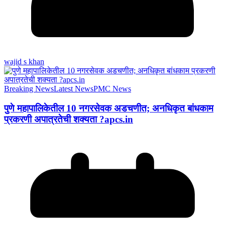
wajid s khan
Breaking News
Latest News
PMC News
पुणे महापालिकेतील 10 नगरसेवक अडचणीत; अनधिकृत बांधकाम
प्रकरणी अपात्रतेची शक्यता ?apcs.in