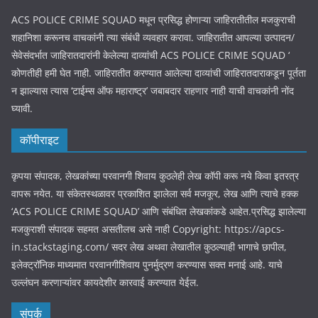
ACS POLICE CRIME SQUAD मधून प्रसिद्ध होणाऱ्या जाहिरातीतील मजकुराची
शहानिशा करूनच वाचकांनी त्या संबंधी व्यवहार करावा. जाहिरातीत आपल्या उत्पादन/
सेवेसंदर्भात जाहिरातदारांनी केलेल्या दाव्यांची ACS POLICE CRIME SQUAD ‘
कोणतीही हमी घेत नाही. जाहिरातीत करण्यात आलेल्या दाव्यांची जाहिरातदाराकडून पूर्तता
न झाल्यास त्यास ‘टाईम्स ऑफ महाराष्ट्र’ जबाबदार राहणार नाही याची वाचकांनी नोंद
घ्यावी.
कॉपीराइट
कृपया संपादक, लेखकांच्या परवानगी शिवाय कुठलेही लेख कॉपी करू नये किवा इतरत्र
वापरू नयेत. या संकेतस्थळावर प्रकाशित झालेला सर्व मजकूर, लेख आणि त्याचे हक्क
‘ACS POLICE CRIME SQUAD’ आणि संबंधित लेखकांकडे आहेत.प्रसिद्ध झालेल्या
मजकुराशी संपादक सहमत असतीलच असे नाही Copyright: https://apcs-
in.stackstaging.com/ सदर लेख अथवा लेखातील कुठल्याही भागाचे छापील,
इलेक्ट्रॉनिक माध्यमात परवानगीशिवाय पुनर्मुद्रण करण्यास सक्त मनाई आहे. याचे
उल्लंघन करणाऱ्यांवर कायदेशीर कारवाई करण्यात येईल.
संपर्क