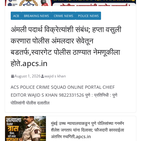
ACB
BREAKING NEWS
CRIME NEWS
POLICE NEWS
अंमली पदार्थ विक्रेत्यांशी संबंध; हप्ता वसुली
करणारा पोलीस अंमलदार सेवेतून
बडतर्फ,स्वारगेट पोलीस ठाण्यात नेमणूकीला
होते.apcs.in
August 1, 2026
wajid s khan
ACS POLICE CRIME SQUAD ONLINE PORTAL CHIEF
EDITOR WAJID S KHAN 9822331526 पुणे : प्रतिनिधी : पुणे
पोलिसांनी पोलीस दलातील
मुंबई उच्च न्यायालयाकडून पुणे पोलिसांच्या गनमॅन
शैलेश जगताप यांना दिलासा; फौजदारी कारवाईला
अंतरिम स्थगिती,apcs.in