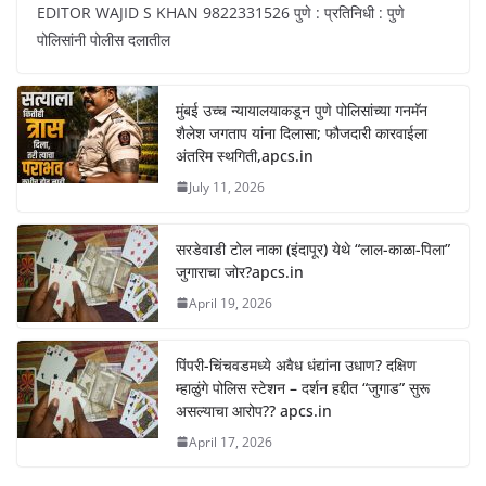
EDITOR WAJID S KHAN 9822331526 पुणे : प्रतिनिधी : पुणे
पोलिसांनी पोलीस दलातील
मुंबई उच्च न्यायालयाकडून पुणे पोलिसांच्या गनमॅन
शैलेश जगताप यांना दिलासा; फौजदारी कारवाईला
अंतरिम स्थगिती,apcs.in
July 11, 2026
सरडेवाडी टोल नाका (इंदापूर) येथे “लाल-काळा-पिला”
जुगाराचा जोर?apcs.in
April 19, 2026
पिंपरी-चिंचवडमध्ये अवैध धंद्यांना उधाण? दक्षिण
म्हाळुंगे पोलिस स्टेशन – दर्शन हद्दीत “जुगाड” सुरू
असल्याचा आरोप?? apcs.in
April 17, 2026