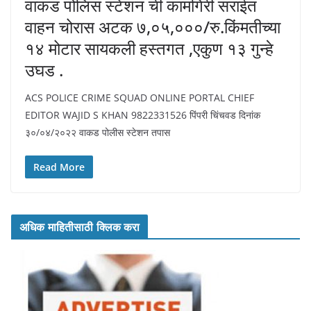
वाकड पोलिस स्टेशन ची कामगिरी सराईत
वाहन चोरास अटक ७,०५,०००/रु.किंमतीच्या
१४ मोटार सायकली हस्तगत ,एकुण १३ गुन्हे
उघड .
ACS POLICE CRIME SQUAD ONLINE PORTAL CHIEF
EDITOR WAJID S KHAN 9822331526 पिंपरी चिंचवड दिनांक
३०/०४/२०२२ वाकड पोलीस स्टेशन तपास
Read More
अधिक माहितीसाठी क्लिक करा