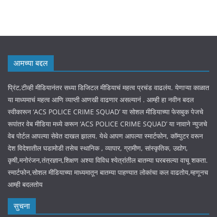
आमच्या बद्दल
प्रिंट,टीव्ही मीडियानंतर सध्या डिजिटल मीडियाचं महत्व प्रचंड वाढलंय. येणाऱ्या काळात
या माध्यमाचं महत्व आणि व्याप्ती आणखी वाढणार असल्यानं . आम्ही हा नवीन बदल
स्वीकारून ‘ACS POLICE CRIME SQUAD’ या सोशल मीडियाच्या फेसबुक पेजचे
रूपांतर वेब मीडिया मध्ये करून ‘ACS POLICE CRIME SQUAD’ या नावाने न्युजचे
वेब पोर्टल आपल्या सेवेत दाखल झालय. येथे आपण आपल्या स्मार्टफोन, कॉम्पुटर वरून
देश विदेशातील घडामोडी तसेच स्थानिक , व्यापार, ग्रामीण, सांस्कृतिक, उद्योग,
कृषी,मनोरंजन,तंत्रज्ञान,शिक्षण अश्या विविध श्येत्रांतील बातम्या घरबसल्या वाचू शकता.
स्मार्टफोन,सोशल मीडियाच्या माध्यमातून बातम्या पाहण्यात लोकांचा कल वाढतोय,म्हणूनच
आम्ही बदलतोय
सुचना