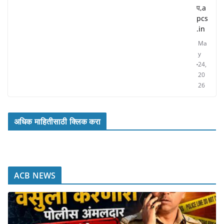
प,a
pcs
.in
Ma
y
24,
20
26
अधिक माहितीसाठी क्लिक करा
ACB NEWS