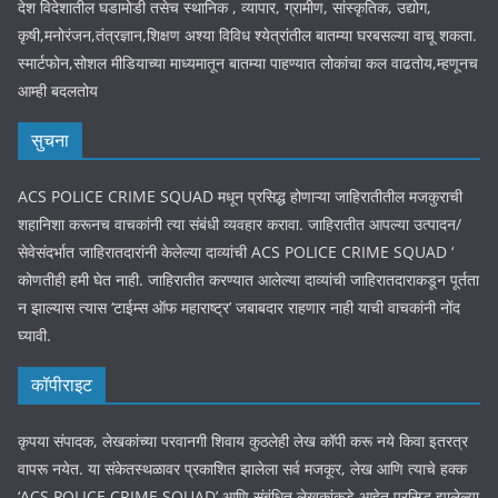
देश विदेशातील घडामोडी तसेच स्थानिक , व्यापार, ग्रामीण, सांस्कृतिक, उद्योग,
कृषी,मनोरंजन,तंत्रज्ञान,शिक्षण अश्या विविध श्येत्रांतील बातम्या घरबसल्या वाचू शकता.
स्मार्टफोन,सोशल मीडियाच्या माध्यमातून बातम्या पाहण्यात लोकांचा कल वाढतोय,म्हणूनच
आम्ही बदलतोय
सुचना
ACS POLICE CRIME SQUAD मधून प्रसिद्ध होणाऱ्या जाहिरातीतील मजकुराची
शहानिशा करूनच वाचकांनी त्या संबंधी व्यवहार करावा. जाहिरातीत आपल्या उत्पादन/
सेवेसंदर्भात जाहिरातदारांनी केलेल्या दाव्यांची ACS POLICE CRIME SQUAD ‘
कोणतीही हमी घेत नाही. जाहिरातीत करण्यात आलेल्या दाव्यांची जाहिरातदाराकडून पूर्तता
न झाल्यास त्यास ‘टाईम्स ऑफ महाराष्ट्र’ जबाबदार राहणार नाही याची वाचकांनी नोंद
घ्यावी.
कॉपीराइट
कृपया संपादक, लेखकांच्या परवानगी शिवाय कुठलेही लेख कॉपी करू नये किवा इतरत्र
वापरू नयेत. या संकेतस्थळावर प्रकाशित झालेला सर्व मजकूर, लेख आणि त्याचे हक्क
‘ACS POLICE CRIME SQUAD’ आणि संबंधित लेखकांकडे आहेत.प्रसिद्ध झालेल्या