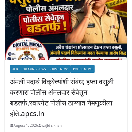
ACB
BREAKING NEWS
CRIME NEWS
POLICE NEWS
अंमली पदार्थ विक्रेत्यांशी संबंध; हप्ता वसुली
करणारा पोलीस अंमलदार सेवेतून
बडतर्फ,स्वारगेट पोलीस ठाण्यात नेमणूकीला
होते.apcs.in
August 1, 2026
wajid s khan