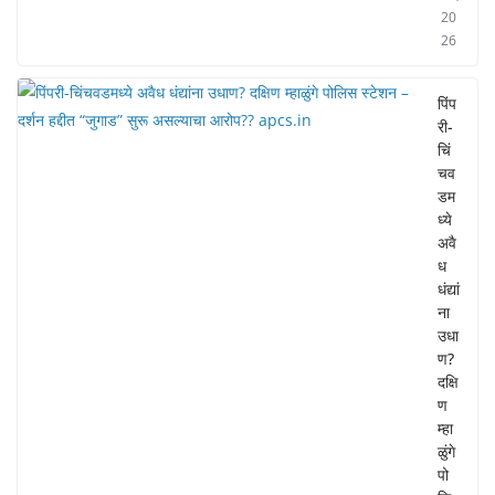
20
26
पिंप
री-
चिं
चव
डम
ध्ये
अवै
ध
धंद्यां
ना
उधा
ण?
दक्षि
ण
म्हा
ळुंगे
पो