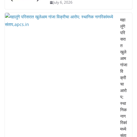
July 6, 2026
महा
लुंगे
परि
सरा
त
खुले
आम
गांजा
वि
क्री
चा
आरो
प;
स्था
निक
नाग
रिकां
मध्ये
संता