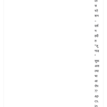
लि
स
स्टे
शन
–
दर्श
न
हद्दी
त
“जु
गाड
”
सुरू
अस
ल्या
चा
आ
रोप
??
ap
cs.
in