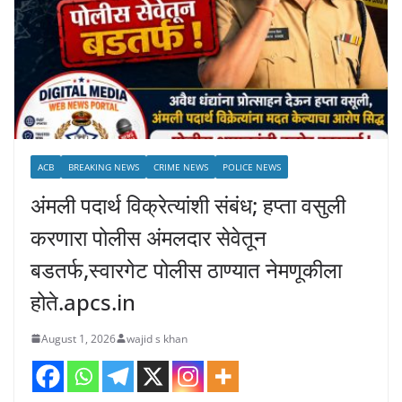
ACB
BREAKING NEWS
CRIME NEWS
POLICE NEWS
अंमली पदार्थ विक्रेत्यांशी संबंध; हप्ता वसुली
करणारा पोलीस अंमलदार सेवेतून
बडतर्फ,स्वारगेट पोलीस ठाण्यात नेमणूकीला
होते.apcs.in
August 1, 2026
wajid s khan