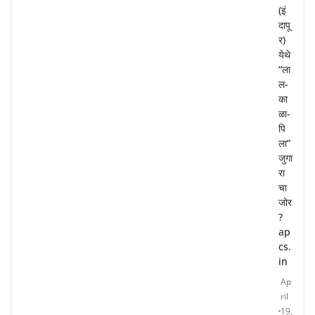
(इं
दापू
र)
येथे
“ला
ल-
का
ळा-
पि
ला”
जुगा
रा
चा
जोर
?
ap
cs.
in
Ap
ril
19,