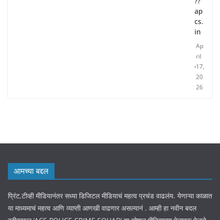
??
ap
cs.
in
Ap
ril
17,
20
26
आमच्या बद्दल
प्रिंट,टीव्ही मीडियानंतर सध्या डिजिटल मीडियाचं महत्व प्रचंड वाढलंय. येणाऱ्या काळात
या माध्यमाचं महत्व आणि व्याप्ती आणखी वाढणार असल्यानं . आम्ही हा नवीन बदल