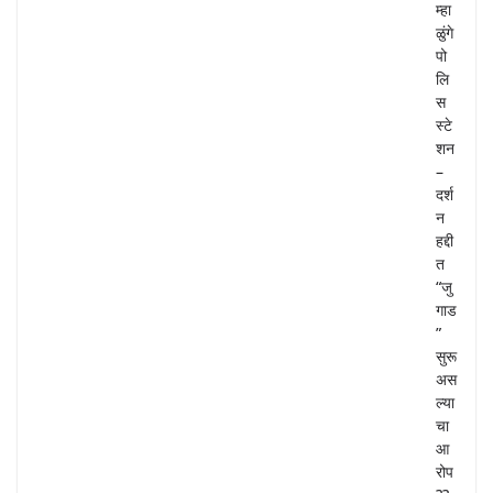
म्हा
ळुंगे
पो
लि
स
स्टे
शन
–
दर्श
न
हद्दी
त
“जु
गाड
”
सुरू
अस
ल्या
चा
आ
रोप