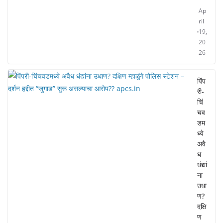
Ap
ril
19,
20
26
पिंप
री-
चिं
चव
डम
ध्ये
अवै
ध
धंद्यां
ना
उधा
ण?
दक्षि
ण