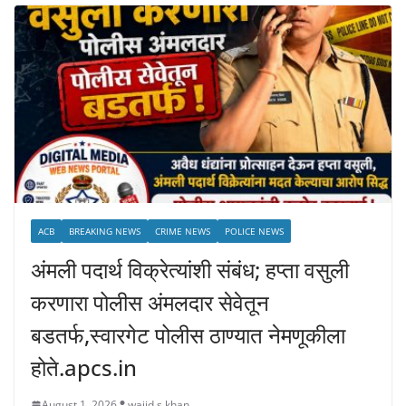
ACB
BREAKING NEWS
CRIME NEWS
POLICE NEWS
अंमली पदार्थ विक्रेत्यांशी संबंध; हप्ता वसुली
करणारा पोलीस अंमलदार सेवेतून
बडतर्फ,स्वारगेट पोलीस ठाण्यात नेमणूकीला
होते.apcs.in
August 1, 2026
wajid s khan