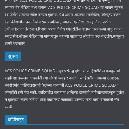
स्वीकारून ‘ACS POLICE CRIME SQUAD’ या सोशल मीडियाच्या फेसबुक पेजचे
रूपांतर वेब मीडिया मध्ये करून ‘ACS POLICE CRIME SQUAD’ या नावाने न्युजचे
वेब पोर्टल आपल्या सेवेत दाखल झालय. येथे आपण आपल्या स्मार्टफोन, कॉम्पुटर वरून
देश विदेशातील घडामोडी तसेच स्थानिक , व्यापार, ग्रामीण, सांस्कृतिक, उद्योग,
कृषी,मनोरंजन,तंत्रज्ञान,शिक्षण अश्या विविध श्येत्रांतील बातम्या घरबसल्या वाचू शकता.
स्मार्टफोन,सोशल मीडियाच्या माध्यमातून बातम्या पाहण्यात लोकांचा कल वाढतोय,म्हणूनच
आम्ही बदलतोय
सुचना
ACS POLICE CRIME SQUAD मधून प्रसिद्ध होणाऱ्या जाहिरातीतील मजकुराची
शहानिशा करूनच वाचकांनी त्या संबंधी व्यवहार करावा. जाहिरातीत आपल्या उत्पादन/
सेवेसंदर्भात जाहिरातदारांनी केलेल्या दाव्यांची ACS POLICE CRIME SQUAD ‘
कोणतीही हमी घेत नाही. जाहिरातीत करण्यात आलेल्या दाव्यांची जाहिरातदाराकडून पूर्तता
न झाल्यास त्यास ‘टाईम्स ऑफ महाराष्ट्र’ जबाबदार राहणार नाही याची वाचकांनी नोंद
घ्यावी.
कॉपीराइट