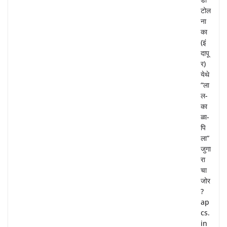
टोल
ना
का
(इं
दापू
र)
येथे
“ला
ल-
का
ळा-
पि
ला”
जुगा
रा
चा
जोर
?
ap
cs.
in