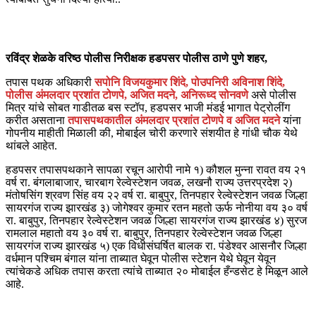
रविंद्र शेळके वरिष्ठ पोलीस निरीक्षक हडपसर पोलीस ठाणे पुणे शहर,
तपास पथक अधिकारी
सपोनि विजयकुमार शिंदे, पोउपनिरी अविनाश शिंदे,
पोलीस अंमलदार प्रशांत टोणपे, अजित मदने, अनिरूध्द सोनवणे
असे पोलीस
मित्र यांचे सोबत गाडीतळ बस स्टॉप, हडपसर भाजी मंडई भागात पेट्रोलींग
करीत असताना
तपासपथकातील अंमलदार प्रशांत टोणपे व अजित मदने
यांना
गोपनीय माहीती मिळाली की, मोबाईल चोरी करणारे संशयीत हे गांधी चौक येथे
थांबले आहेत.
हडपसर तपासपथकाने सापळा रचून आरोपी नामे १) कौशल मुन्ना रावत वय २१
वर्ष रा. बंगलाबाजार, चारबाग रेल्वेस्टेशन जवळ, लखनौ राज्य उत्तरप्रदेश २)
मंतोषसिंग श्रवण सिंह वय २२ वर्ष रा. बाबुपुर, तिनपहार रेल्वेस्टेशन जवळ जिल्हा
सायरगंज राज्य झारखंड ३) जोगेश्वर कुमार रतन महतो ऊर्फ नोनीया वय ३० वर्ष
रा. बाबुपुर, तिनपहार रेल्वेस्टेशन जवळ जिल्हा सायरगंज राज्य झारखंड ४) सुरज
रामलाल महातो वय ३० वर्ष रा. बाबुपुर, तिनपहार रेल्वेस्टेशन जवळ जिल्हा
सायरगंज राज्य झारखंड ५) एक विधीसंघर्षित बालक रा. पंडेश्वर आसनौर जिल्हा
वर्धमान पश्चिम बंगाल यांना ताब्यात घेवून पोलीस स्टेशन येथे घेवून येवून
त्यांचेकडे अधिक तपास करता त्यांचे ताब्यात २० मोबाईल हँन्डसेट हे मिळून आले
आहे.