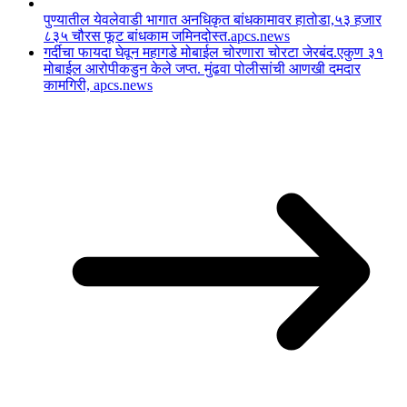
पुण्यातील येवलेवाडी भागात अनधिकृत बांधकामावर हातोडा,५३ हजार
८३५ चौरस फूट बांधकाम जमिनदोस्त.apcs.news
गर्दीचा फायदा घेवून महागडे मोबाईल चोरणारा चोरटा जेरबंद.एकुण ३१
मोबाईल आरोपीकडुन केले जप्त. मुंढवा पोलीसांची आणखी दमदार
कामगिरी, apcs.news