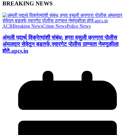
BREAKING NEWS
ACB
Breaking News
Crime News
Police News
अंमली पदार्थ विक्रेत्यांशी संबंध; हप्ता वसुली करणारा पोलीस
अंमलदार सेवेतून बडतर्फ,स्वारगेट पोलीस ठाण्यात नेमणूकीला
होते.apcs.in