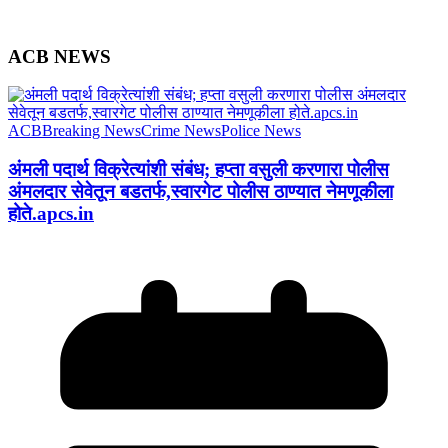
ACB NEWS
ACB
Breaking News
Crime News
Police News
अंमली पदार्थ विक्रेत्यांशी संबंध; हप्ता वसुली करणारा पोलीस
अंमलदार सेवेतून बडतर्फ,स्वारगेट पोलीस ठाण्यात नेमणूकीला
होते.apcs.in