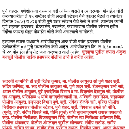
पुणे शहरात गणेशोत्सवा दरम्यान गर्दी अधिक असते व त्यादरम्यान मोबाईल चोरी
करण्याकरीता ते १५ सप्टेंबर रोजी लखनी स्टेशन येथे एकत्र भेटले व त्यानंतर
दिनांक २०/०९/२०२३ रोजी पुणे शहर स्टेशन येथे रेल्वे ने आले. त्यानंतर त्यांनी
पुणे शहरात हडपसर, बंडगार्डन, स्वारगेट, फरासखाना पोलीस स्टेशन हद्दीत
गर्दीचा फायदा घेवून मोबाईल चोरी केले असल्याचे सांगीतले.
हडपसर तपास पथकाने आरोपींकडून आज रोजी पर्यंत हडपसर पोलीस
ठाणेकडील ०४ गुन्हे उघडकीस केले आहेत. आरोपींकडून किं. रू ३,८०,०००/-
चे २० मोबाईल हँन्डसेट जप्त करण्यात आले आहेत.
गुन्ह्याचा पुढील तपास अंकुश
बनसुडे पोलीस नाईक हडपसर पोलीस ठाणे हे करीत आहेत.
.
सदरची कामगिरी ही श्री रितेश कुमार, मा. पोलीस आयुक्त सो पुणे शहर श्री.
संदिप कर्णिक, मा. सह पोलीस आयुक्त सो, पुणे शहर श्री. रंजनकुमार शर्मा साो,
अप्पर पोलीस आयुक्त, पुर्व प्रादेशिक विभाग व मा. विक्रांत देशमुख सो, पोलीस
उप आयुक्त, परिमंडळ ५ यांचे मागदर्शनाखाली मा. अश्विनी राख मॅडम, सहाय्यक
पोलीस आयुक्त, हडपसर विभाग पुणे, श्री. रविंद्र शेळके साो, वरिष्ठ पोलीस
निरीक्षक हडपसर पोलीस स्टेशन, पुणे शहर, श्री. विश्वास डगळे सो पोनि.
(गुन्हे), श्री. संदीप शिवले साो, पोनि (गुन्हे) यांचे सुचनाप्रमाणे तपास पथकाचे
सहा. पोलीस निरीक्षक, विजयकुमार शिंदे, पोलीस उप निरीक्षक अविनाश शिंदे,
पोलीस अंमलदार, पोलीस अंमलदार सुशील लोणकर, संदीप राठोड, समीर
पांडुळे, सचिन जाधव, शाहीद शेख, प्रशांत दुधाळ, निखील पवार, अतुल पंधरकर,