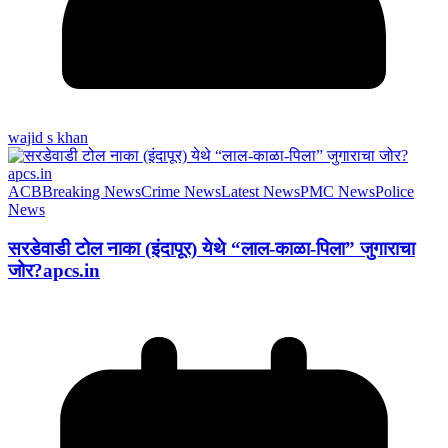
wajid s khan
ACB
Breaking News
Crime News
Latest News
PMC News
Police
News
सरडेवाडी टोल नाका (इंदापूर) येथे “लाल-काळा-पिला” जुगाराचा
जोर?apcs.in