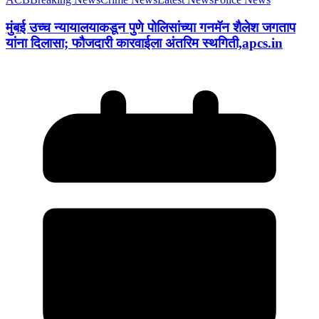
मुंबई उच्च न्यायालयाकडून पुणे पोलिसांच्या गनमॅन शैलेश जगताप
यांना दिलासा; फौजदारी कारवाईला अंतरिम स्थगिती,apcs.in