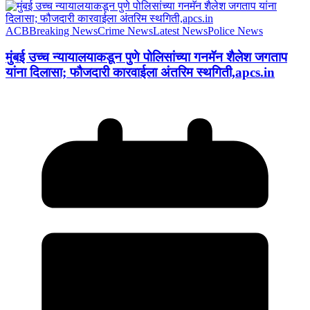
ACB
Breaking News
Crime News
Latest News
Police News
मुंबई उच्च न्यायालयाकडून पुणे पोलिसांच्या गनमॅन शैलेश जगताप
यांना दिलासा; फौजदारी कारवाईला अंतरिम स्थगिती,apcs.in