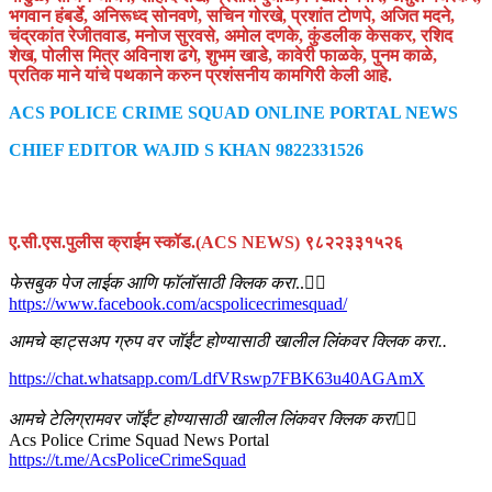
भगवान हंबर्डे, अनिरूध्द सोनवणे, सचिन गोरखे, प्रशांत टोणपे, अजित मदने,
चंद्रकांत रेजीतवाड, मनोज सुरवसे, अमोल दणके, कुंडलीक केसकर, रशिद
शेख, पोलीस मित्र अविनाश ढगे, शुभम खाडे, कावेरी फाळके, पुनम काळे,
प्रतिक माने यांचे पथकाने करुन प्रशंसनीय कामगिरी केली आहे.
ACS POLICE CRIME SQUAD ONLINE PORTAL NEWS
CHIEF EDITOR WAJID S KHAN 9822331526
ए.सी.एस.पुलीस क्राईम स्कॉड.(ACS NEWS) ९८२२३३१५२६
फेसबुक पेज लाईक आणि फॉलॉसाठी क्लिक करा
..👇🏻
https://www.facebook.com/acspolicecrimesquad/
आमचे व्हाट्सअप ग्रुप वर जॉईंट होण्यासाठी खालील लिंकवर क्लिक करा..
https://chat.whatsapp.com/LdfVRswp7FBK63u40AGAmX
आमचे टेलिग्रामवर जॉईंट होण्यासाठी खालील लिंकवर क्लिक करा
👇🏻
Acs Police Crime Squad News Portal
https://t.me/AcsPoliceCrimeSquad