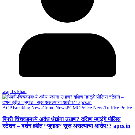
wajid s khan
ACB
Breaking News
Crime News
PCMC
Police News
Traffice Police
पिंपरी-चिंचवडमध्ये अवैध धंद्यांना उधाण? दक्षिण म्हाळुंगे पोलिस
स्टेशन – दर्शन हद्दीत “जुगाड” सुरू असल्याचा आरोप?? apcs.in