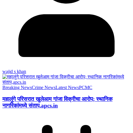
wajid s khan
Breaking News
Crime News
Latest News
PCMC
महालुंगे परिसरात खुलेआम गांजा विक्रीचा आरोप; स्थानिक
नागरिकांमध्ये संताप,apcs.in