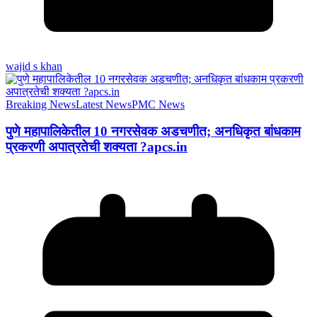
wajid s khan
Breaking News
Latest News
PMC News
पुणे महापालिकेतील 10 नगरसेवक अडचणीत; अनधिकृत बांधकाम
प्रकरणी अपात्रतेची शक्यता ?apcs.in