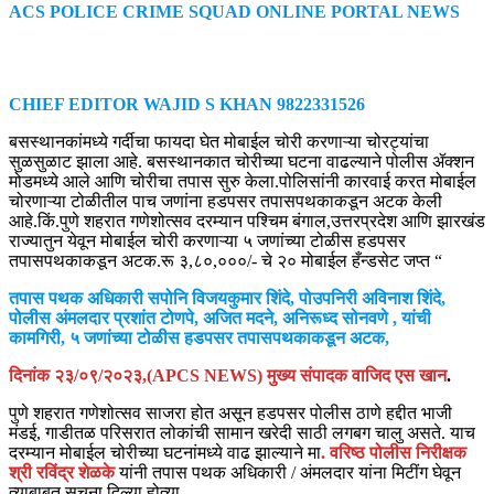
ACS POLICE CRIME SQUAD ONLINE PORTAL NEWS
CHIEF EDITOR WAJID S KHAN 9822331526
बसस्थानकांमध्ये गर्दीचा फायदा घेत मोबाईल चोरी करणाऱ्या चोरट्यांचा
सुळसुळाट झाला आहे. बसस्थानकात चोरीच्या घटना वाढल्याने पोलीस ॲक्शन
मोडमध्ये आले आणि चोरीचा तपास सुरु केला.पोलिसांनी कारवाई करत मोबाईल
चोरणाऱ्या टोळीतील पाच जणांना हडपसर तपासपथकाकडून अटक केली
आहे.किं.पुणे शहरात गणेशोत्सव दरम्यान पश्चिम बंगाल,उत्तरप्रदेश आणि झारखंड
राज्यातुन येवून मोबाईल चोरी करणाऱ्या ५ जणांच्या टोळीस हडपसर
तपासपथकाकडून अटक.रू ३,८०,०००/- चे २० मोबाईल हँन्डसेट जप्त “
तपास पथक अधिकारी सपोनि विजयकुमार शिंदे, पोउपनिरी अविनाश शिंदे,
पोलीस अंमलदार प्रशांत टोणपे, अजित मदने, अनिरूध्द सोनवणे , यांची
कामगिरी, ५ जणांच्या टोळीस हडपसर तपासपथकाकडून अटक,
दिनांक २३/०९/२०२३,(APCS NEWS) मुख्य संपादक वाजिद एस खान
.
पुणे शहरात गणेशोत्सव साजरा होत असून हडपसर पोलीस ठाणे हद्दीत भाजी
मंडई, गाडीतळ परिसरात लोकांची सामान खरेदी साठी लगबग चालु असते. याच
दरम्यान मोबाईल चोरीच्या घटनांमध्ये वाढ झाल्याने मा
. वरिष्ठ पोलीस निरीक्षक
श्री रविंद्र शेळके
यांनी तपास पथक अधिकारी / अंमलदार यांना मिटींग घेवून
त्याबाबत सुचना दिल्या होत्या..