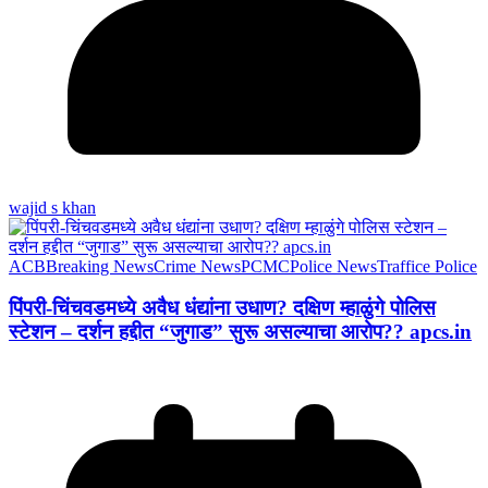
wajid s khan
ACB
Breaking News
Crime News
PCMC
Police News
Traffice Police
पिंपरी-चिंचवडमध्ये अवैध धंद्यांना उधाण? दक्षिण म्हाळुंगे पोलिस
स्टेशन – दर्शन हद्दीत “जुगाड” सुरू असल्याचा आरोप?? apcs.in