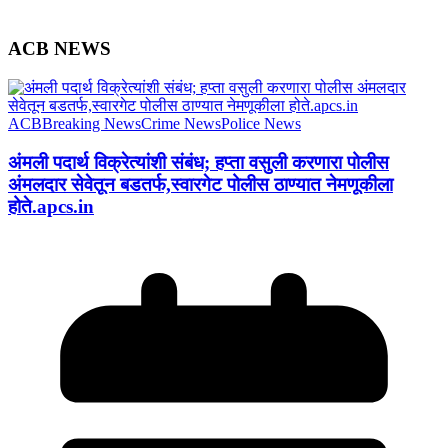
ACB NEWS
ACB
Breaking News
Crime News
Police News
अंमली पदार्थ विक्रेत्यांशी संबंध; हप्ता वसुली करणारा पोलीस
अंमलदार सेवेतून बडतर्फ,स्वारगेट पोलीस ठाण्यात नेमणूकीला
होते.apcs.in