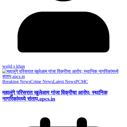
wajid s khan
Breaking News
Crime News
Latest News
PCMC
महालुंगे परिसरात खुलेआम गांजा विक्रीचा आरोप; स्थानिक
नागरिकांमध्ये संताप,apcs.in