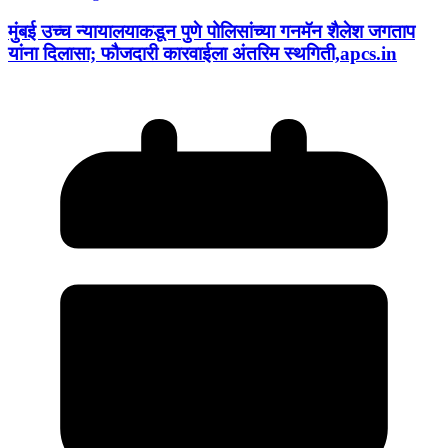
मुंबई उच्च न्यायालयाकडून पुणे पोलिसांच्या गनमॅन शैलेश जगताप
यांना दिलासा; फौजदारी कारवाईला अंतरिम स्थगिती,apcs.in