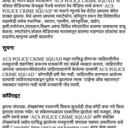
आम्ही हा नवीन बदल स्वीकारून ‘ACS POLICE CRIME SQUAD’ या
सोशल मीडियाच्या फेसबुक पेजचे रूपांतर वेब मीडिया मध्ये करून ‘ACS
POLICE CRIME SQUAD’ या नावाने न्युजचे वेब पोर्टल आपल्या सेवेत
दाखल झालय. येथे आपण आपल्या स्मार्टफोन, कॉम्पुटर वरून देश विदेशातील
घडामोडी तसेच स्थानिक , व्यापार, ग्रामीण, सांस्कृतिक, उद्योग,
कृषी,मनोरंजन,तंत्रज्ञान,शिक्षण अश्या विविध श्येत्रांतील बातम्या घरबसल्या वाचू
शकता. स्मार्टफोन,सोशल मीडियाच्या माध्यमातून बातम्या पाहण्यात लोकांचा कल
वाढतोय,म्हणूनच आम्ही बदलतोय
सुचना
ACS POLICE CRIME SQUAD मधून प्रसिद्ध होणाऱ्या जाहिरातीतील
मजकुराची शहानिशा करूनच वाचकांनी त्या संबंधी व्यवहार करावा. जाहिरातीत
आपल्या उत्पादन/सेवेसंदर्भात जाहिरातदारांनी केलेल्या दाव्यांची ACS POLICE
CRIME SQUAD ‘ कोणतीही हमी घेत नाही. जाहिरातीत करण्यात आलेल्या
दाव्यांची जाहिरातदाराकडून पूर्तता न झाल्यास त्यास ‘टाईम्स ऑफ महाराष्ट्र’
जबाबदार राहणार नाही याची वाचकांनी नोंद घ्यावी.
कॉपीराइट
कृपया संपादक, लेखकांच्या परवानगी शिवाय कुठलेही लेख कॉपी करू नये किवा
इतरत्र वापरू नयेत. या संकेतस्थळावर प्रकाशित झालेला सर्व मजकूर, लेख
आणि त्याचे हक्क ‘ACS POLICE CRIME SQUAD’ आणि संबंधित
लेखकांकडे आहेत.प्रसिद्ध झालेल्या मजकुराशी संपादक सहमत असतीलच असे
नाही Copyright: https://apcs-in.stackstaging.com/ सदर लेख अथवा