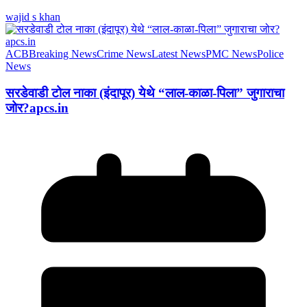
wajid s khan
ACB
Breaking News
Crime News
Latest News
PMC News
Police
News
सरडेवाडी टोल नाका (इंदापूर) येथे “लाल-काळा-पिला” जुगाराचा
जोर?apcs.in