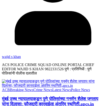
wajid s khan
ACS POLICE CRIME SQUAD ONLINE PORTAL CHIEF
EDITOR WAJID S KHAN 9822331526 पुणे : प्रतिनिधी : पुणे
पोलिसांनी पोलीस दलातील
ACB
Breaking News
Crime News
Latest News
Police News
मुंबई उच्च न्यायालयाकडून पुणे पोलिसांच्या गनमॅन शैलेश जगताप
यांना दिलासा; फौजदारी कारवाईला अंतरिम स्थगिती,apcs.in