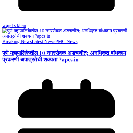
wajid s khan
Breaking News
Latest News
PMC News
पुणे महापालिकेतील 10 नगरसेवक अडचणीत; अनधिकृत बांधकाम
प्रकरणी अपात्रतेची शक्यता ?apcs.in