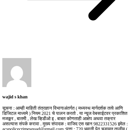
wajid s khan
सूचना : आम्ही माहिती तंत्रज्ञान विभागाअंतर्गत ( मध्यस्थ मार्गदर्शक तत्वे आणि
डिजिटल माध्यमे ) नियम 2021 चे पालन करतो . या न्यूज वेबसाईटवर प्रकाशित
मजकूर , बातमी , लेख व्हिडीओ इ . बाबत कोणताही आक्षेप अथवा तक्रार
असल्यास संपर्क करावा . मुख्य संपादक : वाजिद एस खान 9822331526 इमेल :
acspolicecrimesquad@gmail.com :पत्ता : 720,भवानी पेठ चुडामन तालीम (