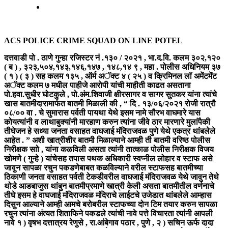
ACS POLICE CRIME SQUAD ON LINE POTEL
दत्तवाडी पो . ठाणे गुन्हा रजिस्टर नं .१३० / २०२१ , भा.द.वि. कलम ३०२,१२०
( ब ) , ३२३,५०४,१४३,१४६,१४७ , १४८,१४ ९ , महा . पोलीस अधिनियम ३७
( १ ) ( ३ ) सह कलम १३५ , ऑर्म अॅक्ट ४ ( २५ ) व क्रिमिनल लॉ अमेंटमेंट
अॅक्ट कलम ७ मधील पाहीजे आरोपी यांची माहीती काढत असताना
पो.हवा.सुधीर घोटकुले , पो.अंम.शिवाजी क्षीरसागर व सागर सुतकर यांना त्यांचे
खास बातमीदारामार्फत बातमी मिळाली की , “ दि . १३/०६/२०२१ रोजी रात्रौ
०८/०० वा . चे सुमारास पर्वती पायथा येथे इसम नामे सौरभ वाघमारे यास
कोयत्यांनी व लाथाबुक्यांनी मारहाण करुन त्यांना जीवे ठार मारणारे मुलांपैकी
तीघेजन हे सध्या जनता वसाहत वाघजाई मंदिराजवळ पुणे येथे एकत्र थांबलेले
आहेत . ” अशी खात्रीशीर बातमी मिळाल्याने आम्ही ती बातमी वरिष्ठ पोलीस
निरीक्षक साो , यांना कळविली असता त्यांनी तात्काळ पोलीस निरीक्षक विजय
खोमणे ( गुन्हे ) यांचेसह तपास पथक अधिकारी स्वप्नील लोहार व स्टाफ असे
जावुन सापळा रचुन पकडणेबाबत कळविल्याने वरील स्टाफसह बातमीच्या
ठिकाणी जनता वसाहत पर्वती टेकडीवरील वाघजाई मंदिराजवळ येथे जावुन तेथे
थोडे आडबाजुस थांबुन बातमीप्रमाणे खात्री केली असता बातमीतील वर्णनाचे
तीघे इसम हे वाघजाई मंदिराजवळ मंदिराचे लाईटचे उजेडात थांबलेले आम्हास
दिसुन आल्याने आम्ही आमचे बरोबरील स्टाफच्या दोन टिम तयार करुन सापळा
रचुन त्यांना अंत्यत शिताफिने पकडले त्यांची नावे पत्ते विचारता त्यांनी आपली
नावे १ ) वृषभ दत्तात्रय रेणुसे , रा.आंबेगाव पठार , पुणे , २ ) सचिन ऊर्फ दादा