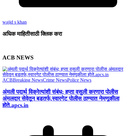
wajid s khan
अधिक माहितीसाठी क्लिक करा
ACB NEWS
ACB
Breaking News
Crime News
Police News
अंमली पदार्थ विक्रेत्यांशी संबंध; हप्ता वसुली करणारा पोलीस
अंमलदार सेवेतून बडतर्फ,स्वारगेट पोलीस ठाण्यात नेमणूकीला
होते.apcs.in