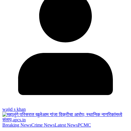
wajid s khan
Breaking News
Crime News
Latest News
PCMC