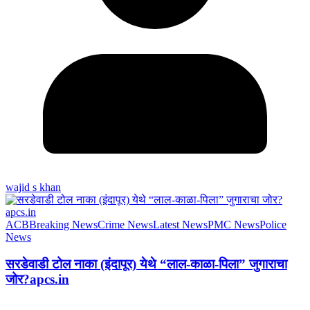
wajid s khan
ACB
Breaking News
Crime News
Latest News
PMC News
Police
News
सरडेवाडी टोल नाका (इंदापूर) येथे “लाल-काळा-पिला” जुगाराचा
जोर?apcs.in