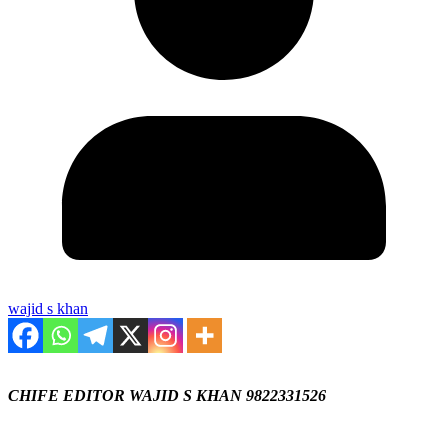
wajid s khan
CHIFE EDITOR WAJID S KHAN 9822331526