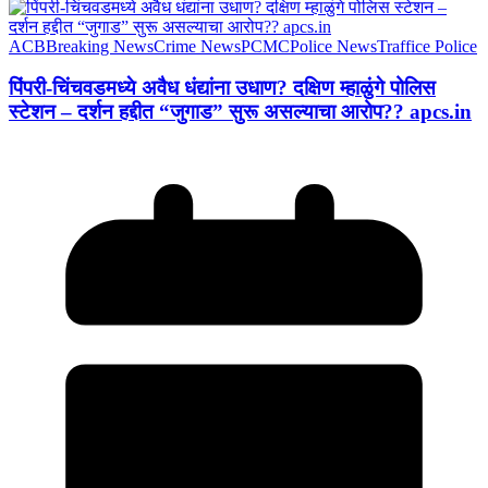
ACB
Breaking News
Crime News
PCMC
Police News
Traffice Police
पिंपरी-चिंचवडमध्ये अवैध धंद्यांना उधाण? दक्षिण म्हाळुंगे पोलिस
स्टेशन – दर्शन हद्दीत “जुगाड” सुरू असल्याचा आरोप?? apcs.in