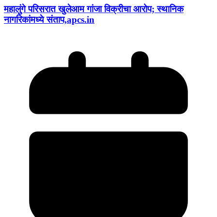
महालुंगे परिसरात खुलेआम गांजा विक्रीचा आरोप; स्थानिक
नागरिकांमध्ये संताप,apcs.in