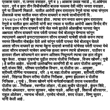
प्रकाश पवार , रा.जनता वसाहत , पुणे व ३ ) आकाश उध्दव नवाडे ,, रा.आंबेगाव
पठार , पुणे व इतर तीन विधीसंघर्षीत बालक यल्लमा देवी मंदीर जनता वसाहत ,
पुणे या ठिकाणी मिळाले . यातील आरोपी वृषभ दत्तात्रय रेणुसे याचा भाचा संग्राम
लेकावळे याचा यातील मयत सौरभ वाघमारे व त्याचे साथीदारांनी दि .
२१/०४/२०२१ रोजी खुन केला होता . त्याचा राग मनात धरुन वृषभ दत्तात्रय
रेणुसे व यातील इतर आरोपी यांनी कट रचला व यातील आरोपी अक्षय विनोद वीर
व मयत इसम सौरभ वाघमारे यांचे जेल मध्ये झालेले ओळखीचा फायदा घेवुन
अक्षयला सौरभ वाघमारे यास पर्वती पायथा येथे बोलावून घेण्यास सांगुन
त्याप्रमाणे अक्षयने इन्स्टाग्रामवरुन सौरभ वाघमारे याचेशी संपर्क करुन त्यास
स्वस्त किंमतीत मोबाईल देतो असे सांगुन पर्वती पायथा येथे बोलावून घेतले
असता सौरभ वाघमारे हा त्याचा मेहुना दादासो बनसोडे यांचेसह पर्वती पायथा येथे
आला सौरभ वाघमारे याचेवर अचानक हल्ला करुन त्याचे डोक्यावर , पाठीवर व
हातावर तीक्ष्ण कोयत्याने वार करुन अतिशय निघुनपणे त्याचा एक हात तोडुन
खुन केला . दाखल गुन्हयांचा पुढील तपास पोलीस निरीक्षक , विजय खोमणे ( गुन्हे
) हे करीत आहेत . सदरची उल्लेखनिय कामगिरी ही मा अपर पोलीस आयुक्त ,
श्री.संजय शिंदे , पश्चिम प्रादेशीक विभाग , मा.पोलीस उप – आयुक्त ,
श्रीमती.पौर्णिमा गायकवाड , परि -३ मा.सहा.पोलीस आयुक्त , श्रीमती.पोर्णिमा
तावरे , सिंहगड विभाग वरीष्ठ पोलीस निरीक्षक , कृष्णा इंदलकर व पोलीस
निरिक्षक , ( गुन्हे ) , विजय खोमणे यांचे मार्गदर्शनाखाली तपास पथकातील
पोलीस उप – निरीक्षक , स्वप्नील लोहार , पो.हवा.सुधीर घोटकुले , कुंदन शिंदे ,
पोलीस अंमलदार , सागर सुतकर , महेश गाढवे , अमित सुर्वे , शिवाजी क्षीरसागर ,
राहुल ओलेकर , नवनाथ भोसले , प्रमोद भोसले , शरद राऊत , विष्णु सुतार ,
यांनी केली आहे .