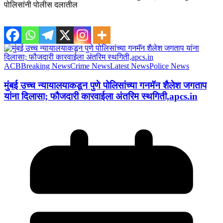
पोलिसांनी पोलीस दलातील
ACB
Breaking News
Crime News
Latest News
Police News
मुंबई उच्च न्यायालयाकडून पुणे पोलिसांच्या गनमॅन शैलेश जगताप
यांना दिलासा; फौजदारी कारवाईला अंतरिम स्थगिती,apcs.in