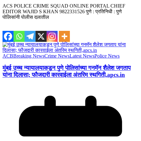
ACS POLICE CRIME SQUAD ONLINE PORTAL CHIEF
EDITOR WAJID S KHAN 9822331526 पुणे : प्रतिनिधी : पुणे
पोलिसांनी पोलीस दलातील
ACB
Breaking News
Crime News
Latest News
Police News
मुंबई उच्च न्यायालयाकडून पुणे पोलिसांच्या गनमॅन शैलेश जगताप
यांना दिलासा; फौजदारी कारवाईला अंतरिम स्थगिती,apcs.in