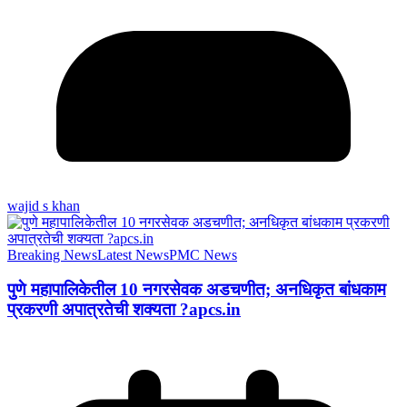
wajid s khan
Breaking News
Latest News
PMC News
पुणे महापालिकेतील 10 नगरसेवक अडचणीत; अनधिकृत बांधकाम
प्रकरणी अपात्रतेची शक्यता ?apcs.in