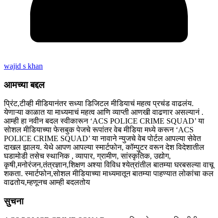
wajid s khan
आमच्या बद्दल
प्रिंट,टीव्ही मीडियानंतर सध्या डिजिटल मीडियाचं महत्व प्रचंड वाढलंय.
येणाऱ्या काळात या माध्यमाचं महत्व आणि व्याप्ती आणखी वाढणार असल्यानं .
आम्ही हा नवीन बदल स्वीकारून ‘ACS POLICE CRIME SQUAD’ या
सोशल मीडियाच्या फेसबुक पेजचे रूपांतर वेब मीडिया मध्ये करून ‘ACS
POLICE CRIME SQUAD’ या नावाने न्युजचे वेब पोर्टल आपल्या सेवेत
दाखल झालय. येथे आपण आपल्या स्मार्टफोन, कॉम्पुटर वरून देश विदेशातील
घडामोडी तसेच स्थानिक , व्यापार, ग्रामीण, सांस्कृतिक, उद्योग,
कृषी,मनोरंजन,तंत्रज्ञान,शिक्षण अश्या विविध श्येत्रांतील बातम्या घरबसल्या वाचू
शकता. स्मार्टफोन,सोशल मीडियाच्या माध्यमातून बातम्या पाहण्यात लोकांचा कल
वाढतोय,म्हणूनच आम्ही बदलतोय
सुचना