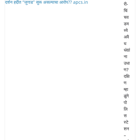
री-
चिं
चव
डम
ध्ये
अवै
ध
धंद्यां
ना
उधा
ण?
दक्षि
ण
म्हा
ळुंगे
पो
लि
स
स्टे
शन
–