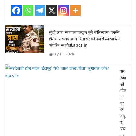
मुंबई उच्च न्यायालयाकडून पुणे पोलिसांच्या गनमॅन
शैलेश जगताप यांना दिलासा; फौजदारी कारवाईला
अंतरिम स्थगिती,apcs.in
July 11, 2026
सर
डेवा
डी
टोल
ना
का
(इं
दापू
र)
येथे
“ला