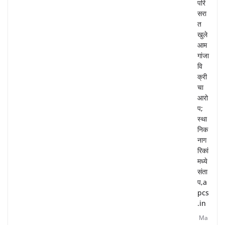
परि
सरा
त
खुले
आम
गांजा
वि
क्री
चा
आरो
प;
स्था
निक
नाग
रिकां
मध्ये
संता
प,a
pcs
.in
Ma