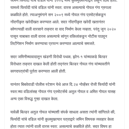
जमिन फिर्यादी यांचे वडिल यांनी २००६ मध्ये कुलमुख्यत्याद्वारे लिहून दिली होती.
यामध्ये फिर्यादी यांचे वडिल यांनी स्वत: वारस असल्याचे गोयल गंगा ग्रुपला
कळविले होते. त्याअनुषंगाने सन २००९ मध्ये गोयल गंगा प्रमोटर्सकडून
नोंदणीकृत खरेदीखत करण्यात आले. सदर नोंदणीकृत खरेदी खतानंतर
कोणत्याही वाली वारसाने तक्रार वा वाद निर्माण केला नव्हता. परंतू जून २०२०
पासून याबाबत वाली वारस असल्याचे सांगून वकिलांकडून नोटीस पाठवून
लिटीगेशन निर्माण करण्याचा प्रयत्न करण्यात आल्याचे समजते.
सदर जमिनीच्यावादातून खंडणी विरोधी पथक, झोन-१ यांच्याकडे बिल्डर
विरोधात तक्रार दाखल केली होती तद्नंतर बिल्डर गोयल गंगा यांच्यावतीने
कागदपत्रांची पूर्तता करण्यात आली होती.
यानंतर बिबवेवाडी पोलीस स्टेशन येथे आज दि.२४ नोव्हेंबर रोजी फिर्यादी यांनी
स्वत:च्या वडिलांसह गोयल गंगा प्रमोटर्सचे अतुल गोयल व अमित गोयल यासह
अन्य एका विरूद्ध गुन्हा दाखल केला.
यावेळी बिल्डर अतुल गोयल यांच्याशी संपर्क साधला असता त्यांनी सांगितले की,
फिर्यादी यांचे वडिल यांनी कुलमुखत्यार पत्राद्वारे जमिन विषयक व्यवहार केला
होता त्यात त्यांनी वाली वारस स्वत: असल्याचे कळविले होते. सदर विषय हा