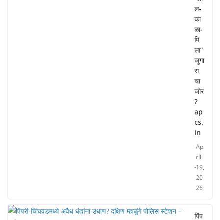
ल-
का
ळा-
पि
ला”
जुगा
रा
चा
जोर
?
ap
cs.
in
Ap
ril
19,
20
26
पिंप