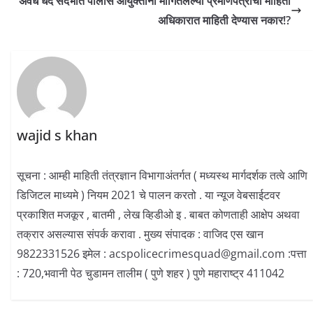
अवैध धंदे संदर्भात पोलीस आयुक्तांनी मागितलेल्या प्रमाणपत्राची माहिती
अधिकारात माहिती देण्यास नकार!?
wajid s khan
सूचना : आम्ही माहिती तंत्रज्ञान विभागाअंतर्गत ( मध्यस्थ मार्गदर्शक तत्वे आणि
डिजिटल माध्यमे ) नियम 2021 चे पालन करतो . या न्यूज वेबसाईटवर
प्रकाशित मजकूर , बातमी , लेख व्हिडीओ इ . बाबत कोणताही आक्षेप अथवा
तक्रार असल्यास संपर्क करावा . मुख्य संपादक : वाजिद एस खान
9822331526 इमेल : acspolicecrimesquad@gmail.com :पत्ता
: 720,भवानी पेठ चुडामन तालीम ( पुणे शहर ) पुणे महाराष्ट्र 411042