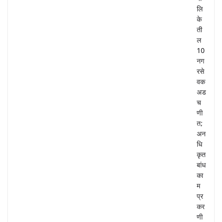
लि
के
ती
ल
10
नग
रसे
वक
अड
च
णी
त;
अन
धि
कृत
बांध
का
म
प्र
कर
णी