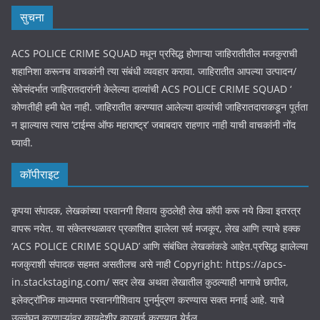
सुचना
ACS POLICE CRIME SQUAD मधून प्रसिद्ध होणाऱ्या जाहिरातीतील मजकुराची
शहानिशा करूनच वाचकांनी त्या संबंधी व्यवहार करावा. जाहिरातीत आपल्या उत्पादन/
सेवेसंदर्भात जाहिरातदारांनी केलेल्या दाव्यांची ACS POLICE CRIME SQUAD ‘
कोणतीही हमी घेत नाही. जाहिरातीत करण्यात आलेल्या दाव्यांची जाहिरातदाराकडून पूर्तता
न झाल्यास त्यास ‘टाईम्स ऑफ महाराष्ट्र’ जबाबदार राहणार नाही याची वाचकांनी नोंद
घ्यावी.
कॉपीराइट
कृपया संपादक, लेखकांच्या परवानगी शिवाय कुठलेही लेख कॉपी करू नये किवा इतरत्र
वापरू नयेत. या संकेतस्थळावर प्रकाशित झालेला सर्व मजकूर, लेख आणि त्याचे हक्क
‘ACS POLICE CRIME SQUAD’ आणि संबंधित लेखकांकडे आहेत.प्रसिद्ध झालेल्या
मजकुराशी संपादक सहमत असतीलच असे नाही Copyright: https://apcs-
in.stackstaging.com/ सदर लेख अथवा लेखातील कुठल्याही भागाचे छापील,
इलेक्ट्रॉनिक माध्यमात परवानगीशिवाय पुनर्मुद्रण करण्यास सक्त मनाई आहे. याचे
उल्लंघन करणाऱ्यांवर कायदेशीर कारवाई करण्यात येईल.