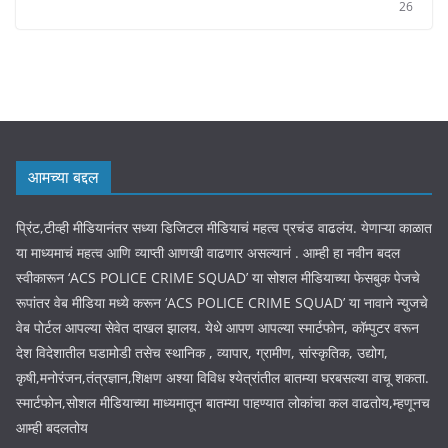
26
आमच्या बद्दल
प्रिंट,टीव्ही मीडियानंतर सध्या डिजिटल मीडियाचं महत्व प्रचंड वाढलंय. येणाऱ्या काळात
या माध्यमाचं महत्व आणि व्याप्ती आणखी वाढणार असल्यानं . आम्ही हा नवीन बदल
स्वीकारून ‘ACS POLICE CRIME SQUAD’ या सोशल मीडियाच्या फेसबुक पेजचे
रूपांतर वेब मीडिया मध्ये करून ‘ACS POLICE CRIME SQUAD’ या नावाने न्युजचे
वेब पोर्टल आपल्या सेवेत दाखल झालय. येथे आपण आपल्या स्मार्टफोन, कॉम्पुटर वरून
देश विदेशातील घडामोडी तसेच स्थानिक , व्यापार, ग्रामीण, सांस्कृतिक, उद्योग,
कृषी,मनोरंजन,तंत्रज्ञान,शिक्षण अश्या विविध श्येत्रांतील बातम्या घरबसल्या वाचू शकता.
स्मार्टफोन,सोशल मीडियाच्या माध्यमातून बातम्या पाहण्यात लोकांचा कल वाढतोय,म्हणूनच
आम्ही बदलतोय