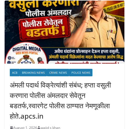
ACB
BREAKING NEWS
CRIME NEWS
POLICE NEWS
अंमली पदार्थ विक्रेत्यांशी संबंध; हप्ता वसुली
करणारा पोलीस अंमलदार सेवेतून
बडतर्फ,स्वारगेट पोलीस ठाण्यात नेमणूकीला
होते.apcs.in
August 1, 2026
wajid s khan