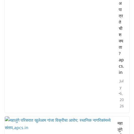
अ
पा
त्र
ते
ची
श
क्य
ता
?
ap
cs.
in
Jul
y
6,
20
26
महा
लुंगे