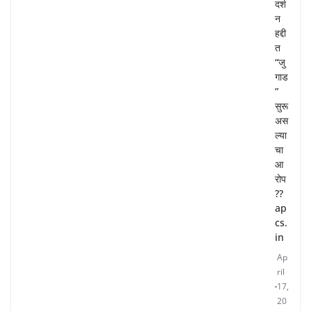
दर्श
न
हद्दी
त
“जु
गाड
”
सुरू
अस
ल्या
चा
आ
रोप
??
ap
cs.
in
Ap
ril
17,
20