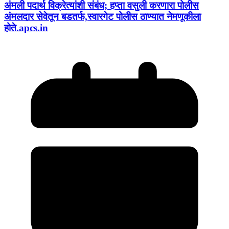
अंमली पदार्थ विक्रेत्यांशी संबंध; हप्ता वसुली करणारा पोलीस
अंमलदार सेवेतून बडतर्फ,स्वारगेट पोलीस ठाण्यात नेमणूकीला
होते.apcs.in