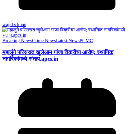
wajid s khan
Breaking News
Crime News
Latest News
PCMC
महालुंगे परिसरात खुलेआम गांजा विक्रीचा आरोप; स्थानिक
नागरिकांमध्ये संताप,apcs.in