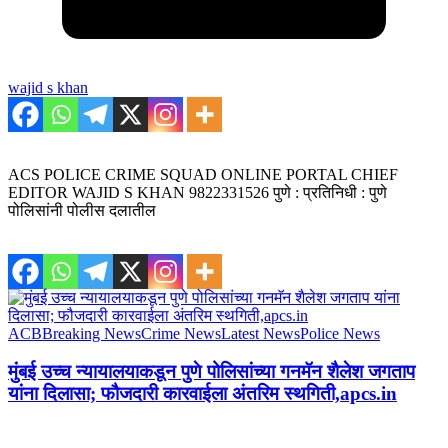
wajid s khan
ACS POLICE CRIME SQUAD ONLINE PORTAL CHIEF
EDITOR WAJID S KHAN 9822331526 पुणे : प्रतिनिधी : पुणे
पोलिसांनी पोलीस दलातील
ACB
Breaking News
Crime News
Latest News
Police News
मुंबई उच्च न्यायालयाकडून पुणे पोलिसांच्या गनमॅन शैलेश जगताप
यांना दिलासा; फौजदारी कारवाईला अंतरिम स्थगिती,apcs.in