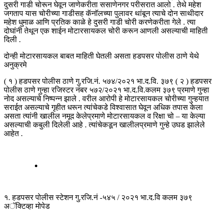
दुसरी गाडी चोरून घेवून जाणेकरीता ससाणेनगर परीसरात आलो . तेथे महेश
जगताप यास चोरीच्या गाडीसह कॅनॉलच्या पुलावर थांबून त्याचे दोन साथीदार
महेश धुमाळ आणि प्रतिक काळे हे दुसरी गाडी चोरी करणेकरीता गेले . त्या
दोघांनी तेथून एक शाईन मोटारसायकल चोरी करून आणली असल्याची माहिती
दिली .
दोन्ही मोटारसायकल बाबत माहिती घेतली असता हडपसर पोलीस ठाणे येथे
अनुक्रमे
( १ ) हडपसर पोलीस ठाणे गु.रजि.नं. ५७४/२०२१ भा.द.वि. ३७९ ( २ ) हडपसर
पोलीस ठाणे गुन्हा रजिस्टर नंबर ५७२/२०२१ भा.द.वि.कलम ३७९ प्रमाणे गुन्हा
नोद असल्याचे निष्पन्न झाले . वरील आरोपी हे मोटारसायकल चोरीच्या गुन्हयात
सराईत असल्याचे गृहीत धरून त्यांचेकडे विश्वासात घेवून अधिक तपास केला
असता त्यांनी खालील नमूद केलेप्रमाणे मोटारसायकल व रिक्षा चो – या केल्या
असल्याची कबुली दिलेली आहे . त्यांचेकडून खालीलप्रमाणे गुन्हे उघड झालेले
आहेत .
१. हडपसर पोलीस स्टेशन गु.रजि.नं -५४५ / २०२१ भा.द.वि कलम ३७९
अॅक्टिव्हा मोपेड