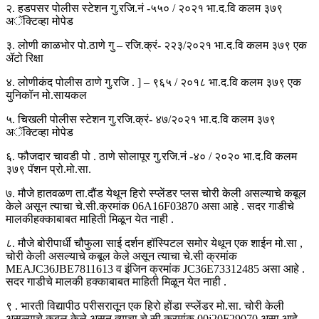
२. हडपसर पोलीस स्टेशन गु.रजि.नं -५५० / २०२१ भा.द.वि कलम ३७९
अॅक्टिव्हा मोपेड
३. लोणी काळभोर पो.ठाणे गु – रजि.क्रं- २२३/२०२१ भा.द.वि कलम ३७९ एक
ॲटो रिक्षा
४. लोणीकंद पोलीस ठाणे गु.रजि . ] – ९६५ / २०१८ भा.द.वि कलम ३७९ एक
युनिकॉन मो.सायकल
५. चिखली पोलीस स्टेशन गु.रजि.क्रं- ४७/२०२१ भा.द.वि कलम ३७९
अॅक्टिव्हा मोपेड
६. फौजदार चावडी पो . ठाणे सोलापूर गु.रजि.नं -४० / २०२० भा.द.वि कलम
३७९ पॅशन प्रो.मो.सा.
७. मौजे हातवळण ता.दौंड येथून हिरो स्प्लेंडर प्लस चोरी केली असल्याचे कबूल
केले असून त्याचा चे.सी.क्रमांक 06A16F03870 असा आहे . सदर गाडीचे
मालकीहक्काबाबत माहिती मिळून येत नाही .
८. मौजे बोरीपार्धी चौफुला साई दर्शन हॉस्पिटल समोर येथून एक शाईन मो.सा ,
चोरी केली असल्याचे कबूल केले असून त्याचा चे.सी क्रमांक
MEAJC36JBE7811613 व इंजिन क्रमांक JC36E73312485 असा आहे .
सदर गाडीचे मालकी हक्काबाबत माहिती मिळून येत नाही .
९ . भारती विद्यापीठ परीसरातून एक हिरो होंडा स्प्लेंडर मो.सा. चोरी केली
असल्याचे कबूल केले असून त्याचा चे.सी.क्रमांक 00j20F29070 असा आहे .