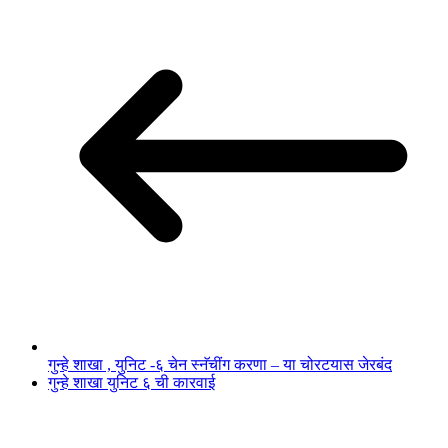
गुन्हे शाखा , युनिट -६ चेन स्नॅचींग करणा – या चोरटयास जेरबंद
गुन्हे शाखा युनिट ६ ची कारवाई