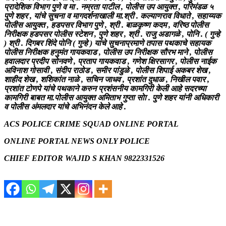
प्रादेशिक विभाग पुणे व मा . नम्रता पाटील , पोलीस उप आयुक्त , परिमंडळ ५
पुणे शहर , यांचे सुचना व मागदर्शनाखाली मा.श्री . कल्याणराव विधाते , सहाय्यक
पोलीस आयुक्त , हडपसर विभाग पुणे , श्री . बाळकृष्ण कदम , वरिष्ठ पोलीस
निरीक्षक हडपसर पोलीस स्टेशन , पुणे शहर , श्री . राजु अडागळे , पोनि . ( गुन्हे
) श्री . दिगबर शिंदे पोनि ( गुन्हे ) यांचे सुचनाप्रमाणे तपास पथकाचे सहायक
पोलीस निरीक्षक हनुमंत गायकवाड , पोलीस उप निरीक्षक सौरभ माने , पोलीस
हवालदार प्रदीप सोनवणे , प्रताप गायकवाड , गणेश क्षिरसागर , पोलीस नाईक
अविनाश गोसावी , संदीप राठोड , समीर पांडुळे , पोलीस शिपाई अकबर शेख ,
शाहीद शेख , शशिकांत नाळे , सचिन जाधव , प्रशांत दुधाळ , निखील पवार ,
प्रशांत टोणपे यांचे पथकाने करुन प्रशंसनीय कामगिरी केली आहे सदरच्या
कामगिरी बाबत मा.पोलीस आयुक्त अमिताभ गुप्ता सोा . पुणे शहर यांनी अधिकारी
व पोलीस अंमलदार यांचे अभिनंदन केले आहे .
ACS POLICE CRIME SQUAD ONLINE PORTAL
ONLINE PORTAL NEWS ONLY POLICE
CHIEF EDITOR WAJID S KHAN 9822331526