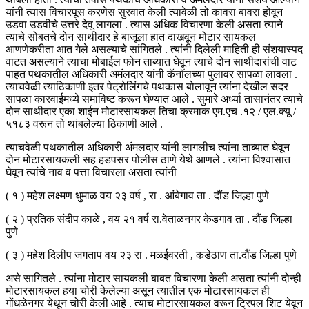
यांनी त्यास विचारपूस करणेस सुरवात केली त्यावेळी तो कावरा बावरा होवून
उडवा उडवीचे उत्तरे देवू लागला . त्यास अधिक विचारणा केली असता त्याने
त्याचे सोबतचे दोन साथीदार हे बाजूला हात दाखवून मोटार सायकल
आणणेकरीता आत गेले असल्याचे सांगितले . त्यांनी दिलेली माहिती ही संशयास्पद
वाटत असल्याने त्याचा मोबाईल फोन ताब्यात घेवून त्याचे दोन साथीदारांची वाट
पाहत पथकातील अधिकारी अमंलदार यांनी कॅनॉलच्या पुलावर सापळा लावला .
त्याचवेळी त्याठिकाणी इतर पेट्रोलिंगचे पथकास बोलावून त्यांना देखील सदर
सापळा कारवाईमध्ये समाविष्ट करून घेण्यात आले . सुमारे अर्ध्या तासानंतर त्याचे
दोन साथीदार एका शाईन मोटारसायकल तिचा क्रमाक एम.एच .१२ / एल.क्यू /
५१८३ वरून तो थांबलेल्या ठिकाणी आले .
त्याचवेळी पथकातील अधिकारी अंमलदार यांनी लागलीच त्यांना ताब्यात घेवून
दोन मोटारसायकली सह हडपसर पोलीस ठाणे येथे आणले . त्यांना विश्वासात
घेवून त्यांचे नाव व पत्ता विचारला असता त्यांनी
( १ ) महेश लक्ष्मण धुमाळ वय २३ वर्ष , रा . आंबेगाव ता . दौंड जिल्हा पुणे
( २ ) प्रतिक संदीप काळे , वय २१ वर्ष रा.वेताळनगर केडगाव ता . दौंड जिल्हा
पुणे
( ३ ) महेश दिलीप जगताप वय २३ रा . मळईवरती , कडेठाण ता.दौंड जिल्हा पुणे
असे सागितले . त्यांना मोटार सायकली बाबत विचारणा केली असता त्यांनी दोन्ही
मोटारसायकल हया चोरी केलेल्या असून त्यातील एक मोटारसायकल ही
गोंधळेनगर येथून चोरी केली आहे . त्याच मोटारसायकल वरून ट्रिपल शिट येवून