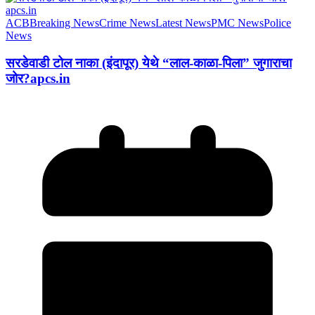
ACB
Breaking News
Crime News
Latest News
PMC News
Police
News
सरडेवाडी टोल नाका (इंदापूर) येथे “लाल-काळा-पिला” जुगाराचा
जोर?apcs.in