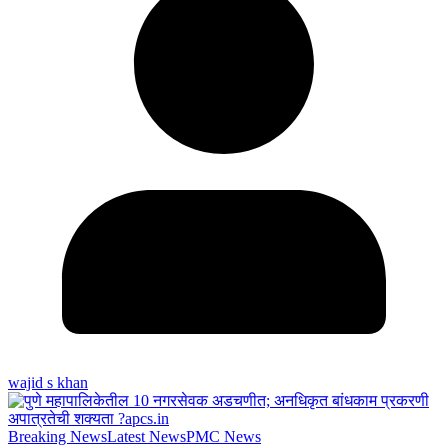
wajid s khan
Breaking News
Latest News
PMC News