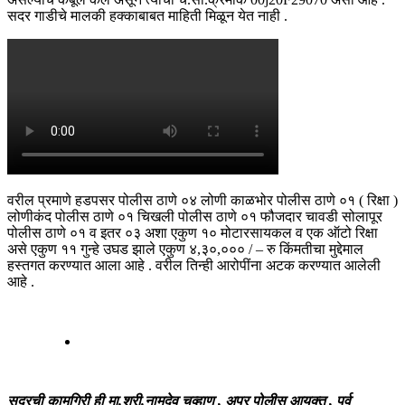
सदर गाडीचे मालकी हक्काबाबत माहिती मिळून येत नाही .
वरील प्रमाणे हडपसर पोलीस ठाणे ०४ लोणी काळभोर पोलीस ठाणे ०१ ( रिक्षा )
लोणीकंद पोलीस ठाणे ०१ चिखली पोलीस ठाणे ०१ फौजदार चावडी सोलापूर
पोलीस ठाणे ०१ व इतर ०३ अशा एकुण १० मोटारसायकल व एक ऑटो रिक्षा
असे एकुण ११ गुन्हे उघड झाले एकुण ४,३०,००० / – रु किंमतीचा मुद्देमाल
हस्तगत करण्यात आला आहे . वरील तिन्ही आरोपींना अटक करण्यात आलेली
आहे .
सदरची कामगिरी ही मा.श्री.नामदेव चव्हाण , अपर पोलीस आयुक्त , पुर्व