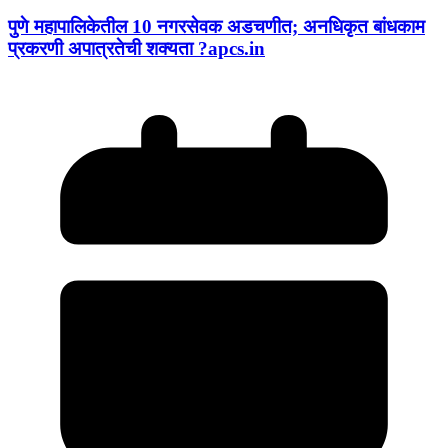
पुणे महापालिकेतील 10 नगरसेवक अडचणीत; अनधिकृत बांधकाम
प्रकरणी अपात्रतेची शक्यता ?apcs.in