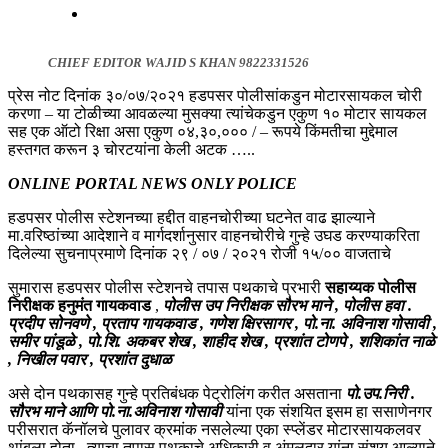
CHIEF EDITOR WAJID S KHAN 9822331526
प्रेस नोट दिनांक ३०/०७/२०२१ हडपसर पोलीसांकडुन मोटारसायकल चोरी
करणा – या टोळीच्या आवळल्या मुसक्या त्यांचेकडुन एकुण १० मोटार सायकल
सह एक ऑटो रिक्षा असा एकुण ०४,३०,००० / – रूपये किंमतीचा मुद्देमाल
हस्तगत करून ३ चोरटयांना केली अटक …..
ONLINE PORTAL NEWS ONLY POLICE
हडपसर पोलीस स्टेशनच्या हद्दीत वाहनचोरीच्या घटनेत वाढ झाल्याने
मा.वरिष्ठांच्या आदेशाने व मार्गदर्शानुसार वाहनचोरीचे गुन्हे उघड करण्याकरिता
दिलेल्या सुचनाप्रमाणे दिनांक २९ / ०७ / २०२१ रोजी १५/०० वाजताचे
सुमारास हडपसर पोलीस स्टेशनचे तपास पथकाचे प्रभारी
सहाय्यक पोलीस
निरीक्षक हनुमंत गायकवाड
,
पोलीस उप निरीक्षक सौरभ माने , पोलीस हवा .
प्रदीप सोनवणे , प्रताप गायकवाड , गणेश क्षिरसागर , पो.ना. अविनाश गोसावी ,
समीर पांडूळे , पो.शि. अकबर शेख , शाहीद शेख , प्रशांत टोणपे , शशिकांत नाळे
, निखील पवार , प्रशांत दुधाळ
असे दोन पथकासह गुन्हे प्रतिबंधक पेट्रोलिंग करीत असताना
पो.उप.निरी .
सौरभ माने आणि पो.ना.अविनाश गोसावी
यांना एक संशयित इसम हा ससाणेनगर
परीसरात कॅनॉलचे पुलावर क्रमांक नसलेल्या एका स्प्लेंडर मोटारसायकलवर
थांबला होता . त्याचा तपास पथकाचे अधिकारी व अंमलदार यांना संशय आल्याने