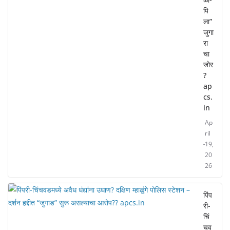
पि
ला”
जुगा
रा
चा
जोर
?
ap
cs.
in
Ap
ril
19,
20
26
पिंप
री-
चिं
चव