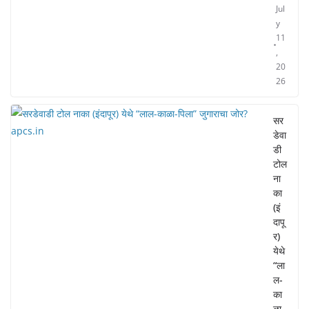
Jul
y
11
,
20
26
सर
डेवा
डी
टोल
ना
का
(इं
दापू
र)
येथे
“ला
ल-
का
ळा-