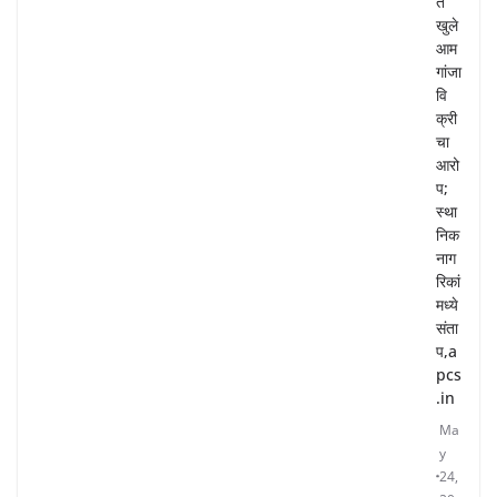
त
खुले
आम
गांजा
वि
क्री
चा
आरो
प;
स्था
निक
नाग
रिकां
मध्ये
संता
प,a
pcs
.in
Ma
y
24,