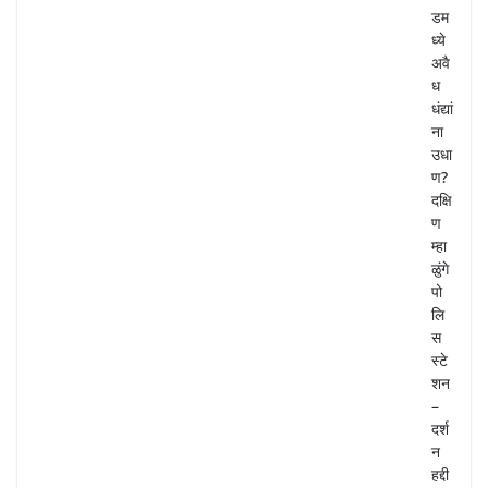
डम
ध्ये
अवै
ध
धंद्यां
ना
उधा
ण?
दक्षि
ण
म्हा
ळुंगे
पो
लि
स
स्टे
शन
–
दर्श
न
हद्दी