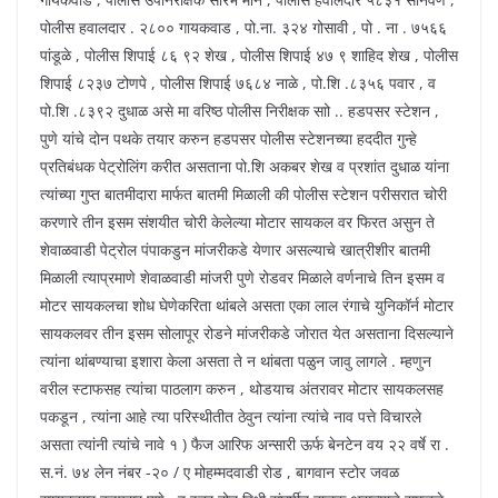
पोलीस हवालदार . २८०० गायकवाड , पो.ना. ३२४ गोसावी , पो . ना . ७५६६
पांडूळे , पोलीस शिपाई ८६ ९२ शेख , पोलीस शिपाई ४७ ९ शाहिद शेख , पोलीस
शिपाई ८२३७ टोणपे , पोलीस शिपाई ७६८४ नाळे , पो.शि .८३५६ पवार , व
पो.शि .८३९२ दुधाळ असे मा वरिष्ठ पोलीस निरीक्षक साो .. हडपसर स्टेशन ,
पुणे यांचे दोन पथके तयार करुन हडपसर पोलीस स्टेशनच्या हददीत गुन्हे
प्रतिबंधक पेट्रोलिंग करीत असताना पो.शि अकबर शेख व प्रशांत दुधाळ यांना
त्यांच्या गुप्त बातमीदारा मार्फत बातमी मिळाली की पोलीस स्टेशन परीसरात चोरी
करणारे तीन इसम संशयीत चोरी केलेल्या मोटार सायकल वर फिरत असुन ते
शेवाळवाडी पेट्रोल पंपाकडुन मांजरीकडे येणार असल्याचे खात्रीशीर बातमी
मिळाली त्याप्रमाणे शेवाळवाडी मांजरी पुणे रोडवर मिळाले वर्णनाचे तिन इसम व
मोटर सायकलचा शोध घेणेकरिता थांबले असता एका लाल रंगाचे युनिकॉर्न मोटार
सायकलवर तीन इसम सोलापूर रोडने मांजरीकडे जोरात येत असताना दिसल्याने
त्यांना थांबण्याचा इशारा केला असता ते न थांबता पळुन जावु लागले . म्हणुन
वरील स्टाफसह त्यांचा पाठलाग करुन , थोडयाच अंतरावर मोटार सायकलसह
पकडून , त्यांना आहे त्या परिस्थीतीत ठेवुन त्यांना त्यांचे नाव पत्ते विचारले
असता त्यांनी त्यांचे नावे १ ) फैज आरिफ अन्सारी ऊर्फ बेनटेन वय २२ वर्षे रा .
स.नं. ७४ लेन नंबर -२० / ए मोहम्मदवाडी रोड , बागवान स्टोर जवळ