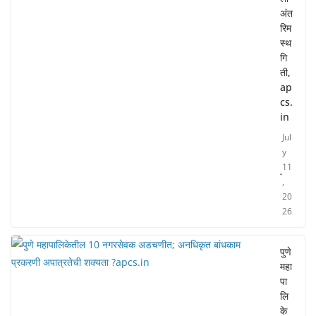
अंत
रिम
स्थ
गि
ती,
ap
cs.
in
Jul
y
11
,
20
26
पुणे
महा
पा
लि
के