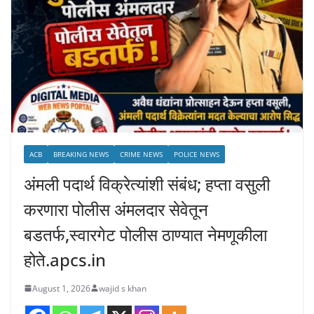
ACB
BREAKING NEWS
CRIME NEWS
POLICE NEWS
अंमली पदार्थ विक्रेत्यांशी संबंध; हप्ता वसुली
करणारा पोलीस अंमलदार सेवेतून
बडतर्फ,स्वारगेट पोलीस ठाण्यात नेमणूकीला
होते.apcs.in
August 1, 2026
wajid s khan