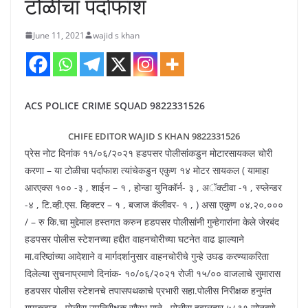
टोळीचा पर्दाफाश
June 11, 2021
wajid s khan
ACS POLICE CRIME SQUAD 9822331526
CHIFE EDITOR WAJID S KHAN 9822331526
प्रेस नोट दिनांक ११/०६/२०२१ हडपसर पोलीसांकडुन मोटारसायकल चोरी
करणा – या टोळीचा पर्दाफाश त्यांचेकडुन एकुण १४ मोटर सायकल ( यामाहा
आरएक्स १०० -३ , शाईन – १ , होन्डा युनिकॉर्न- ३ , अॅक्टीवा -१ , स्प्लेन्डर
-४ , टि.व्ही.एस. व्हिक्टर – १ , बजाज कॅलीवर- १ , ) असा एकुण ०४,२०,०००
/ – रु कि.चा मुद्देमाल हस्तगत करुन हडपसर पोलीसांनी गुन्हेगारांना केले जेरबंद
हडपसर पोलीस स्टेशनच्या हद्दीत वाहनचोरीच्या घटनेत वाढ झाल्याने
मा.वरिष्ठांच्या आदेशाने व मार्गदर्शानुसार वाहनचोरीचे गुन्हे उघड करण्याकरिता
दिलेल्या सुचनाप्रमाणे दिनांक- १०/०६/२०२१ रोजी १५/०० वाजलाचे सुमारास
हडपसर पोलीस स्टेशनचे तपासपथकाचे प्रभारी सहा.पोलीस निरीक्षक हनुमंत
गायकवाड , पोलीस उपनिरीक्षक सौरभ माने , पोलीस हवालदार ५८३१ सोनवणे ,