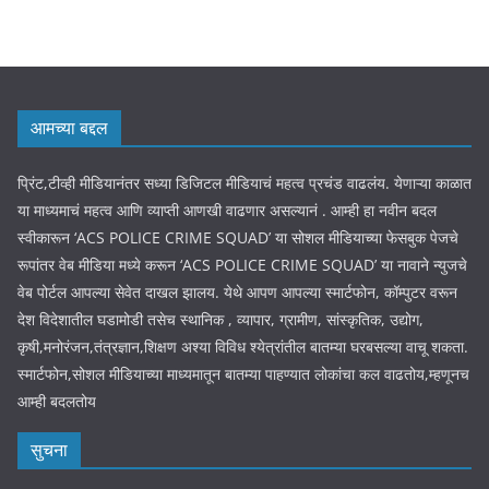
आमच्या बद्दल
प्रिंट,टीव्ही मीडियानंतर सध्या डिजिटल मीडियाचं महत्व प्रचंड वाढलंय. येणाऱ्या काळात
या माध्यमाचं महत्व आणि व्याप्ती आणखी वाढणार असल्यानं . आम्ही हा नवीन बदल
स्वीकारून ‘ACS POLICE CRIME SQUAD’ या सोशल मीडियाच्या फेसबुक पेजचे
रूपांतर वेब मीडिया मध्ये करून ‘ACS POLICE CRIME SQUAD’ या नावाने न्युजचे
वेब पोर्टल आपल्या सेवेत दाखल झालय. येथे आपण आपल्या स्मार्टफोन, कॉम्पुटर वरून
देश विदेशातील घडामोडी तसेच स्थानिक , व्यापार, ग्रामीण, सांस्कृतिक, उद्योग,
कृषी,मनोरंजन,तंत्रज्ञान,शिक्षण अश्या विविध श्येत्रांतील बातम्या घरबसल्या वाचू शकता.
स्मार्टफोन,सोशल मीडियाच्या माध्यमातून बातम्या पाहण्यात लोकांचा कल वाढतोय,म्हणूनच
आम्ही बदलतोय
सुचना