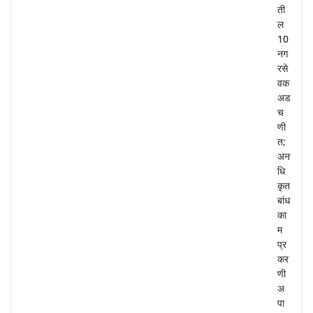
ती
ल
10
नग
रसे
वक
अड
च
णी
त;
अन
धि
कृत
बांध
का
म
प्र
कर
णी
अ
पा