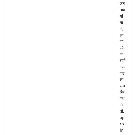
जग
ताप
यां
ना
दि
ला
सा;
फौ
ज
दारी
कार
वाई
ला
अंत
रिम
स्थ
गि
ती,
ap
cs.
in