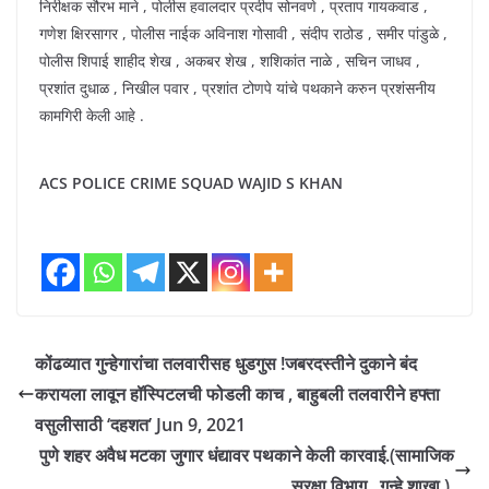
निरीक्षक सौरभ माने , पोलीस हवालदार प्रदीप सोनवणे , प्रताप गायकवाड ,
गणेश क्षिरसागर , पोलीस नाईक अविनाश गोसावी , संदीप राठोड , समीर पांडुळे ,
पोलीस शिपाई शाहीद शेख , अकबर शेख , शशिकांत नाळे , सचिन जाधव ,
प्रशांत दुधाळ , निखील पवार , प्रशांत टोणपे यांचे पथकाने करुन प्रशंसनीय
कामगिरी केली आहे .
ACS POLICE CRIME SQUAD WAJID S KHAN
कोंढव्यात गुन्हेगारांचा तलवारीसह धुडगुस !जबरदस्तीने दुकाने बंद
करायला लावून हॉस्पिटलची फोडली काच , बाहुबली तलवारीने हफ्ता
वसुलीसाठी ‘दहशत’ Jun 9, 2021
पुणे शहर अवैध मटका जुगार धंद्यावर पथकाने केली कारवाई.(सामाजिक
सुरक्षा विभाग , गुन्हे शाखा ),