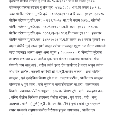
हडपसर पोलीस स्टेशन गु.रजि.कं- १८७/२०२१ भा.द.वि कलम ३७९५.
रहिमतपुर पोलीस स्टेशन गु.रजि.क्रं- १२६/२०२० भा.द.वि कलम ३७ ९ ६.
यवत पोलीस स्टेशन गु.रजि.क्रं- ५०५/२०२१ भा.द.वि कलम ३७९७. हडपसर
पोलीस स्टेशन गु.रजि.क्रं : – ७६१/२०१८ भा.द.वि कलम ३७९८. खोपोली
पोलीस स्टेशन गु.रजि.क्रं- १८२/२०१२ भा.द.वि कलम ३७९९ . हडपसर
पोलीस स्टेशन गु.रजि.क्रं- १३१६/२०२० भा.द.वि कलम ३७९१०. हडपसर
पोलीस स्टेशन गु.रजि.क्रं- ३४१/२०२१ भा.द.वि कलम ३७९ वरील प्रमाणे १०
वाहन चोरीचे गुन्हे उघड झाले असुन त्यांच्या ताब्यातून एकुण १४ मोटार सायकली
जप्त करण्यात आल्या असुन असा एकुण ४,२०,००० / – रु किंमतीचा मुद्देमाल
हस्तगत करण्यात आला आहे.व इतर चार मोटार सायकलचा मालकांचा शोध
घेण्याचे काम चालु आहे . तसेच त्यांचे इतर दोन साथीदार हे फरार असुन त्यांचा
शोध घेत आहोत . सदरची कामगिरी ही मा.श्री.नामदेव चव्हाण , अपर पोलीस
आयुक्त , पुर्व प्रादेशिक विभाग पुणे व मा . नम्रता पाटील , पोलीस उप आयुक्त
परिमंडळ ५ पुणे शहर , यांचे सुचना व मागदर्शनाखाली मा.श्री . कल्याणराव
विधाते , सहाय्यक पोलीस आयुक्त , हडपसर विभाग पुणे , श्री . बाळकृष्ण कदम
, वरिष्ठ पोलीस निरीक्षक हडपसर पोलीस स्टेशन , पुणे शहर , श्री . राजु
अडागळे , पोनि . ( गुन्हे ) श्री . दिगबर शिंदे पोनि ( गुन्हे ) यांचे सुचनाप्रमाणे
तपास पथकाचे सहायक पोलीस निरीक्षक हनुमंत गायकवाड , पोलीस उप