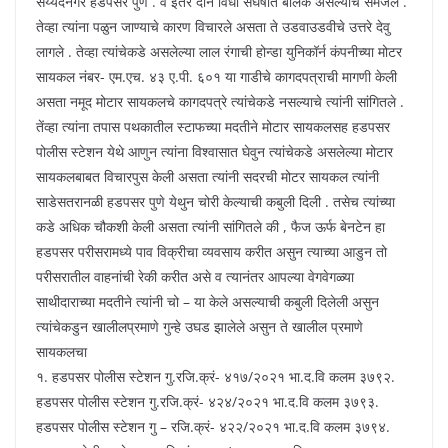
सय्यदनगर हडपसर पुणे . व इतर दोन विधी संघर्षीत बालक असल्याचे समजले .
तेव्हा त्यांना पळुन जाण्याचे कारण विचारले असता ते उडवाउडवीचे उत्तरे देवु
लागले . तेव्हा त्यांचेकडे असलेल्या लाल रंगाची होन्डा युनिकॉर्न कंपनीच्या मोटर
सायकल नंबर- एम.एच. ४३ ए.पी. ६०१ या गाडीचे कागदपत्राची मागणी केली
असता नमूद मोटार सायकलचे कागदपत्रे त्यांचेकडे नसल्याचे त्यांनी सांगितले .
तेंव्हा त्यांना तपास पथकातील स्टाफच्या मदतीने मोटार सायकलसह हडपसर
पोलीस स्टेशन येथे आणुन त्यांना विश्वासात घेवुन त्यांचेकडे असलेल्या मोटार
सायकलबाबत विचारपुस केली असता त्यांनी सदरची मोटर सायकल त्यांनी
साडेसतरानळी हडपसर पुणे येथुन चोरी केल्याची कबुली दिली . तसेच त्यांच्या
कडे अधिक चौकशी केली असता त्यांनी सांगितले की , फैज ऊर्फ बेनटेन हा
हडपसर परीसरामध्ये पाव विक्रीचा व्यवसाय करीत असुन त्याच्या आडुन तो
परीसरातील वाहनांची रेकी करीत असे व त्यानंतर आपल्या वेगवेगळ्या
साथीदाराच्या मदतीने त्यांनी चो – या केले असल्याची कबुली दिलेली असुन
त्यांचेकडुन खालीलप्रमाणे गुन्हे उघड झालेले असुन ते खालील प्रमाणे
सायकलचा
१. हडपसर पोलीस स्टेशन गु.रजि.क्रं- ४१७/२०२१ भा.द.वि कलम ३७९२.
हडपसर पोलीस स्टेशन गु.रजि.क्रं- ४२४/२०२१ भा.द.वि कलम ३७९३.
हडपसर पोलीस स्टेशन गु – रजि.क्रं- ४२२/२०२१ भा.द.वि कलम ३७९४.