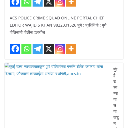
ACS POLICE CRIME SQUAD ONLINE PORTAL CHIEF
EDITOR WAJID S KHAN 9822331526 पुणे : प्रतिनिधी : पुणे
पोलिसांनी पोलीस दलातील
मुंब
ई
उ
च्च
न्या
या
ल
या
कडू
न