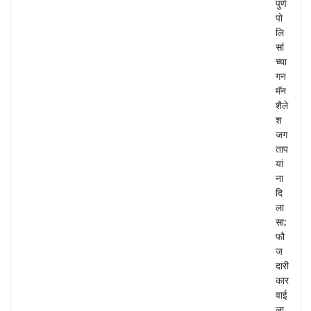
पुणे
पो
लि
सां
च्या
गन
मॅन
शैले
श
जग
ताप
यां
ना
दि
ला
सा;
फौ
ज
दारी
कार
वाई
ला