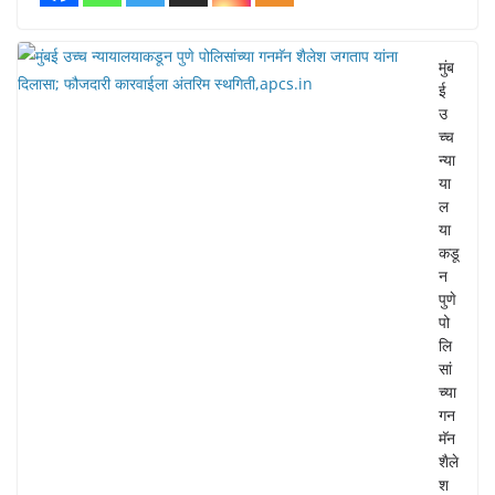
मुंब
ई
उ
च्च
न्या
या
ल
या
कडू
न
पुणे
पो
लि
सां
च्या
गन
मॅन
शैले
श