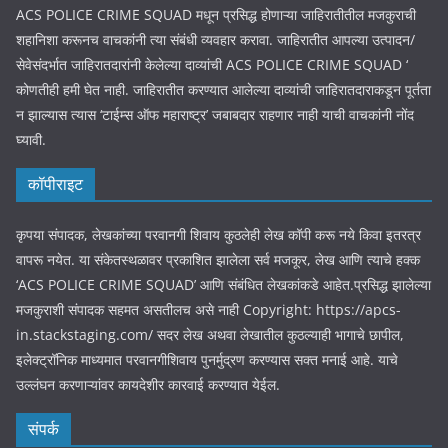
ACS POLICE CRIME SQUAD मधून प्रसिद्ध होणाऱ्या जाहिरातीतील मजकुराची
शहानिशा करूनच वाचकांनी त्या संबंधी व्यवहार करावा. जाहिरातीत आपल्या उत्पादन/
सेवेसंदर्भात जाहिरातदारांनी केलेल्या दाव्यांची ACS POLICE CRIME SQUAD ‘
कोणतीही हमी घेत नाही. जाहिरातीत करण्यात आलेल्या दाव्यांची जाहिरातदाराकडून पूर्तता
न झाल्यास त्यास ‘टाईम्स ऑफ महाराष्ट्र’ जबाबदार राहणार नाही याची वाचकांनी नोंद
घ्यावी.
कॉपीराइट
कृपया संपादक, लेखकांच्या परवानगी शिवाय कुठलेही लेख कॉपी करू नये किवा इतरत्र
वापरू नयेत. या संकेतस्थळावर प्रकाशित झालेला सर्व मजकूर, लेख आणि त्याचे हक्क
‘ACS POLICE CRIME SQUAD’ आणि संबंधित लेखकांकडे आहेत.प्रसिद्ध झालेल्या
मजकुराशी संपादक सहमत असतीलच असे नाही Copyright: https://apcs-
in.stackstaging.com/ सदर लेख अथवा लेखातील कुठल्याही भागाचे छापील,
इलेक्ट्रॉनिक माध्यमात परवानगीशिवाय पुनर्मुद्रण करण्यास सक्त मनाई आहे. याचे
उल्लंघन करणाऱ्यांवर कायदेशीर कारवाई करण्यात येईल.
संपर्क