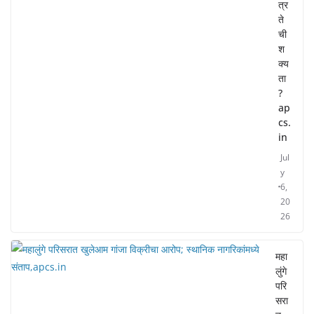
त्र
ते
ची
श
क्य
ता
?
ap
cs.
in
Jul
y
6,
20
26
महा
लुंगे
परि
सरा