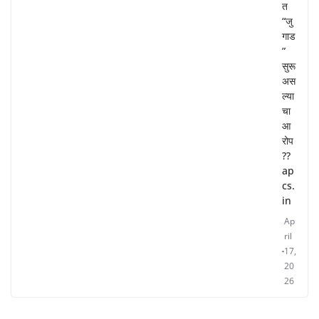
त
“जु
गाड
”
सुरू
अस
ल्या
चा
आ
रोप
??
ap
cs.
in
Ap
ril
17,
20
26