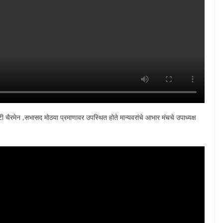
 चैरमेन ,सभासद मोठया प्रमाणावर उपस्थित होते मान्यवरांचे आभार मंचचे उपाध्यक्ष