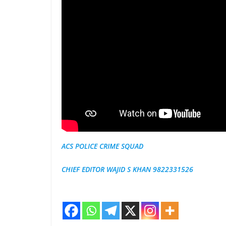
ACS POLICE CRIME SQUAD
CHIEF EDITOR WAJID S KHAN 9822331526