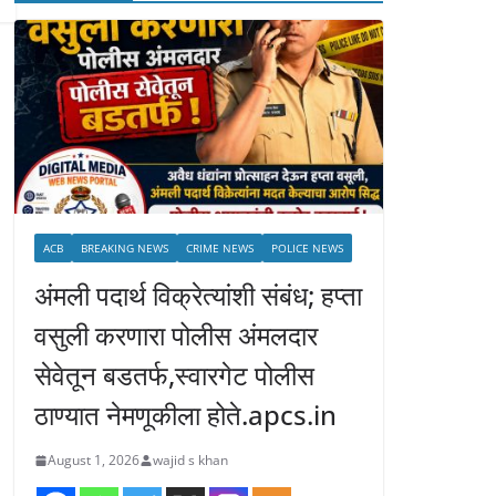
ACB
BREAKING NEWS
CRIME NEWS
POLICE NEWS
अंमली पदार्थ विक्रेत्यांशी संबंध; हप्ता
वसुली करणारा पोलीस अंमलदार
सेवेतून बडतर्फ,स्वारगेट पोलीस
ठाण्यात नेमणूकीला होते.apcs.in
August 1, 2026
wajid s khan