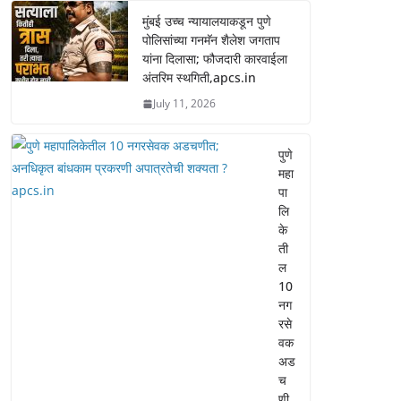
मुंबई उच्च न्यायालयाकडून पुणे
पोलिसांच्या गनमॅन शैलेश जगताप
यांना दिलासा; फौजदारी कारवाईला
अंतरिम स्थगिती,apcs.in
July 11, 2026
पुणे
महा
पा
लि
के
ती
ल
10
नग
रसे
वक
अड
च
णी