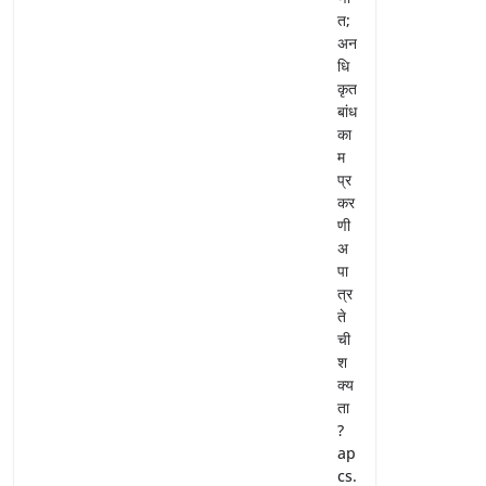
त;
अन
धि
कृत
बांध
का
म
प्र
कर
णी
अ
पा
त्र
ते
ची
श
क्य
ता
?
ap
cs.