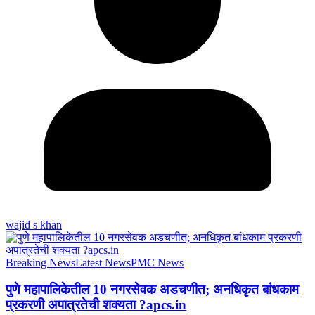
wajid s khan
Breaking News
Latest News
PMC News
पुणे महापालिकेतील 10 नगरसेवक अडचणीत; अनधिकृत बांधकाम
प्रकरणी अपात्रतेची शक्यता ?apcs.in