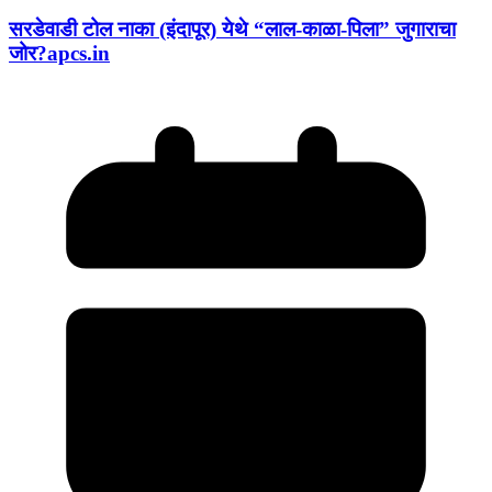
सरडेवाडी टोल नाका (इंदापूर) येथे “लाल-काळा-पिला” जुगाराचा
जोर?apcs.in