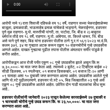
आरोपी नामे १) दत्ता शिवाजी दहिफळे वय १८ वर्षे, राहणार सध्या भेकराईशाळेच्या
बाजूला, ढमाळवाडी, भाऊसाहेब ढमाळ यांचेकडे भाड्याने, भेकराईनगर, हडपसर
पुणे मुळ राहणार- मु.पो. मारुतीची पांगरी, ता. पाटोदा, जि. बीड व २) बाबुराव
धर्मराज तोंडे वय १८ वर्षे, राहणार- मु.पो. आंबेगाव, ता. किल्ले धारूर, जि. बीड
असे याने पुणे शहर, बिड यांना हडपसर पोलीस ठाणे गु.र.नं ५६९/२०२३ भा.दं.वि.
कलम ३७९, ३४ या गुन्ह्यात अटक करून एकूण १० वाहनचोरीचे गुन्हे उघडकीस
आणले आहेत. दाखल गुन्ह्याचा पुढील तपास पोलीस अंमलदार समीर पांडुळे हे
करीत आहेत..
आरोपीकडून आज रोजी पर्यंत एकुण ०८ गुन्हे उघडकीस झाले असून किं.रू
७,३०,०००/- चा माल जप्त केला आहे. त्यामध्ये २ बुलेट, ०२ टिव्हीएस बाईक ०२
सीडी डिलक्स, ०१ स्पलैन्डर, ०१ बजाज डिसकव्हर, ०९ बजाज टि-२० आणी
०९ यामाहा अशा १० दुचाकी जप्त करण्यात आल्या आहेत. उघडकीस आलेले गुन्हे
आणि पो.स्टे पुढीलप्रमाणे. हडपसर पो.स्टे ०५, बिड जिल्ह्यातील ०३ गुन्हे असे
एकूण ०८ गुन्हे उघडकीस आलेले आहेत. उर्वरित दोन गाडी मालकांचा शोध सुरू
आहे..
हडपसर पोलीसांनी जानेवारी २०२३ पासून केलेल्या कारवाईमध्ये २७ दुचाकी व
१ चारचाकी चोरीचे गुन्हे उघड करून किं. रू २३,५०,०००/- चा माल जप्त
करण्यात आला आहे..