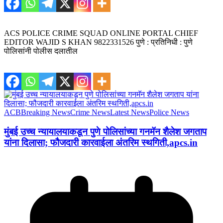
ACS POLICE CRIME SQUAD ONLINE PORTAL CHIEF
EDITOR WAJID S KHAN 9822331526 पुणे : प्रतिनिधी : पुणे
पोलिसांनी पोलीस दलातील
ACB
Breaking News
Crime News
Latest News
Police News
मुंबई उच्च न्यायालयाकडून पुणे पोलिसांच्या गनमॅन शैलेश जगताप
यांना दिलासा; फौजदारी कारवाईला अंतरिम स्थगिती,apcs.in