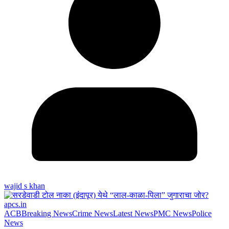
wajid s khan
ACB
Breaking News
Crime News
Latest News
PMC News
Police
News