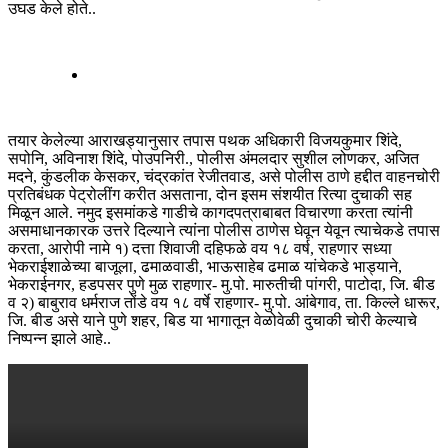
उघड केले होते..
तयार केलेल्या आराखड्यानुसार तपास पथक अधिकारी विजयकुमार शिंदे,
सपोनि, अविनाश शिंदे, पोउपनिरी., पोलीस अंमलदार सुशील लोणकर, अजित
मदने, कुंडलीक केसकर, चंद्रकांत रेजीतवाड, असे पोलीस ठाणे हद्दीत वाहनचोरी
प्रतिबंधक पेट्रोलींग करीत असताना, दोन इसम संशयीत रित्या दुचाकी सह
मिळून आले. नमुद इसमांकडे गाडीचे कागदपत्राबाबत विचारणा करता त्यांनी
असमाधानकारक उत्तरे दिल्याने त्यांना पोलीस ठाणेस घेवून येवून त्याचेकडे तपास
करता, आरोपी नामे १) दत्ता शिवाजी दहिफळे वय १८ वर्ष, राहणार सध्या
भेकराईशाळेच्या बाजूला, ढमाळवाडी, भाऊसाहेब ढमाळ यांचेकडे भाड्याने,
भेकराईनगर, हडपसर पुणे मुळ राहणार- मु.पो. मारुतीची पांगरी, पाटोदा, जि. बीड
व २) बाबुराव धर्मराज तोंडे वय १८ वर्षे राहणार- मु.पो. आंबेगाव, ता. किल्ले धारूर,
जि. बीड असे याने पुणे शहर, बिड या भागातून वेळोवेळी दुचाकी चोरी केल्याचे
निष्पन्न झाले आहे..