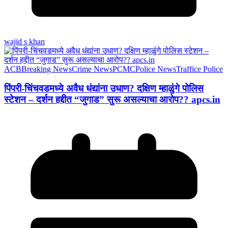
wajid s khan
ACB
Breaking News
Crime News
PCMC
Police News
Traffice Police
पिंपरी-चिंचवडमध्ये अवैध धंद्यांना उधाण? दक्षिण म्हाळुंगे पोलिस
स्टेशन – दर्शन हद्दीत “जुगाड” सुरू असल्याचा आरोप?? apcs.in