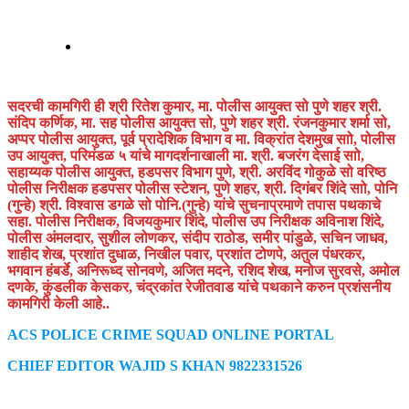
सदरची कामगिरी ही श्री रितेश कुमार, मा. पोलीस आयुक्त सो पुणे शहर श्री.
संदिप कर्णिक, मा. सह पोलीस आयुक्त सो, पुणे शहर श्री. रंजनकुमार शर्मा सो,
अप्पर पोलीस आयुक्त, पूर्व प्रादेशिक विभाग व मा. विक्रांत देशमुख साो, पोलीस
उप आयुक्त, परिमंडळ ५ यांचे मागदर्शनाखाली मा. श्री. बजरंग देसाई साो,
सहाय्यक पोलीस आयुक्त, हडपसर विभाग पुणे, श्री. अरविंद गोकुळे सो वरिष्ठ
पोलीस निरीक्षक हडपसर पोलीस स्टेशन, पुणे शहर, श्री. दिगंबर शिंदे साो, पोनि
(गुन्हे) श्री. विश्वास डगळे सो पोनि.(गुन्हे) यांचे सुचनाप्रमाणे तपास पथकाचे
सहा. पोलीस निरीक्षक, विजयकुमार शिंदे, पोलीस उप निरीक्षक अविनाश शिंदे,
पोलीस अंमलदार, सुशील लोणकर, संदीप राठोड, समीर पांडुळे, सचिन जाधव,
शाहीद शेख, प्रशांत दुधाळ, निखील पवार, प्रशांत टोणपे, अतुल पंधरकर,
भगवान हंबर्डे, अनिरूध्द सोनवणे, अजित मदने, रशिद शेख, मनोज सुरवसे, अमोल
दणके, कुंडलीक केसकर, चंद्रकांत रेजीतवाड यांचे पथकाने करुन प्रशंसनीय
कामगिरी केली आहे..
ACS POLICE CRIME SQUAD ONLINE PORTAL
CHIEF EDITOR WAJID S KHAN 9822331526