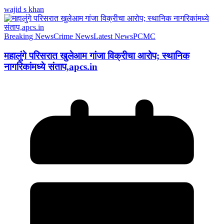
wajid s khan
Breaking News
Crime News
Latest News
PCMC
महालुंगे परिसरात खुलेआम गांजा विक्रीचा आरोप; स्थानिक
नागरिकांमध्ये संताप,apcs.in