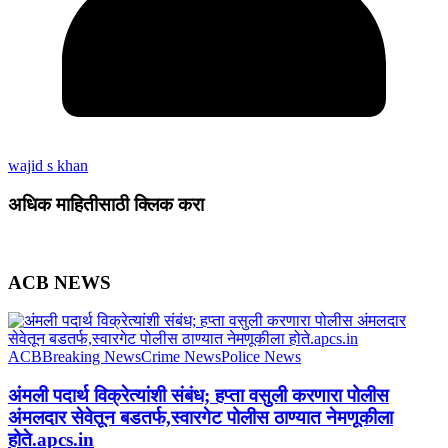
wajid s khan
अधिक माहितीसाठी क्लिक करा
ACB NEWS
ACB
Breaking News
Crime News
Police News
अंमली पदार्थ विक्रेत्यांशी संबंध; हप्ता वसुली करणारा पोलीस
अंमलदार सेवेतून बडतर्फ,स्वारगेट पोलीस ठाण्यात नेमणूकीला
होते.apcs.in