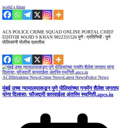
wajid s khan
ACS POLICE CRIME SQUAD ONLINE PORTAL CHIEF
EDITOR WAJID S KHAN 9822331526 पुणे : प्रतिनिधी : पुणे
पोलिसांनी पोलीस दलातील
ACB
Breaking News
Crime News
Latest News
Police News
मुंबई उच्च न्यायालयाकडून पुणे पोलिसांच्या गनमॅन शैलेश जगताप
यांना दिलासा; फौजदारी कारवाईला अंतरिम स्थगिती,apcs.in