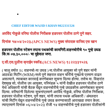
CHIEF EDITOR WAJID S KHAN 9822331526
अरविंद गोकुळे वरिष्ठ पोलीस निरीक्षक हडपसर पोलीस ठाणे पुणे शहर.
दिनांक १७/०४/२०२३.(APCS NEWS) मुख्य संपादक वाजिद एस खान
हडपसर पोलीस स्टेशन तपास पथकांची कामगिरी.वाहनचोरीचे १० गुन्हे उघड
किं.रू ०७,३०,०००/- चा मुद्देमाल जप्त.
ए.सी.एस.पुलीस क्राईम स्कॉड.(ACS NEWS) ९८२२३३१५२६
( चालु वर्षात २८ वाहनचो-या उघड ) मा.पोलीस आयुक्त सो पुणे शहर यांनी
आठवडा मिटींग (WRM) मध्ये पुणे शहरात वाहन चोरीचे गुन्ह्याचे प्रमाण वाढत
असल्याने, त्याबाबत कारवाई करणेबाबत सुचना दिल्या होत्या. तसेच मा. विक्रांत
देशमुख सो, पोलीस उप आयुक्त, परिमंडळ ५ यांनी देखील हडपसर पोलीस ठाणे
येथे अधिकारी यांची बैठक घेवून वाहनचोरीचे गुन्हे उघडकीस आणणेबाबत सुचना
दिल्या. वरीष्ठांनी दिलेल्या सुचनांप्रमाणे अरविंद गोकुळे, वरिष्ठ पोलीस निरीक्षक,
हडपसर पोलीस स्टेशन, पुणे शहर, यांनी तपास पथक अधिकारी / अंमलदार
यांची मिटींग घेवून वाहनचोरीचे गुन्हे उघड करण्यासाठी आराखडा तयार केला.
त्याप्रमाणे दिनांक ०६/०४/२०२३ रोजी १४ वाहनचोरीचे गुन्हे हडपसर पोलीसांनी