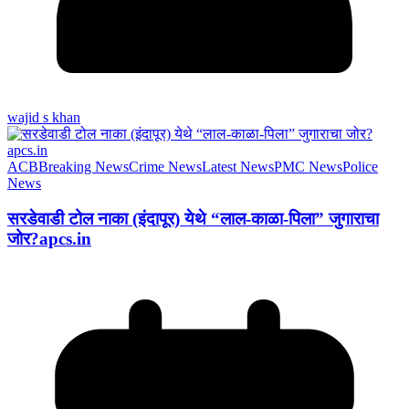
wajid s khan
ACB
Breaking News
Crime News
Latest News
PMC News
Police
News
सरडेवाडी टोल नाका (इंदापूर) येथे “लाल-काळा-पिला” जुगाराचा
जोर?apcs.in