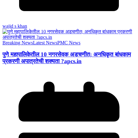
wajid s khan
Breaking News
Latest News
PMC News
पुणे महापालिकेतील 10 नगरसेवक अडचणीत; अनधिकृत बांधकाम
प्रकरणी अपात्रतेची शक्यता ?apcs.in