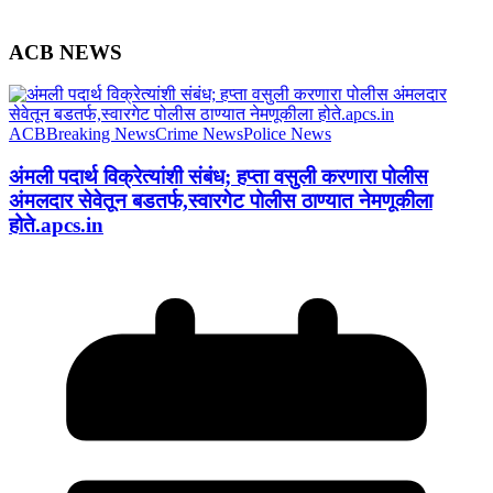
ACB NEWS
ACB
Breaking News
Crime News
Police News
अंमली पदार्थ विक्रेत्यांशी संबंध; हप्ता वसुली करणारा पोलीस
अंमलदार सेवेतून बडतर्फ,स्वारगेट पोलीस ठाण्यात नेमणूकीला
होते.apcs.in