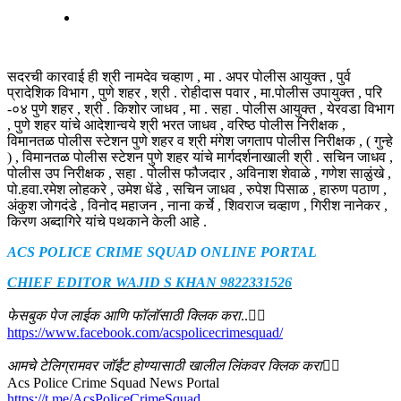
सदरची कारवाई ही श्री नामदेव चव्हाण , मा . अपर पोलीस आयुक्त , पुर्व
प्रादेशिक विभाग , पुणे शहर , श्री . रोहीदास पवार , मा.पोलीस उपायुक्त , परि
-०४ पुणे शहर , श्री . किशोर जाधव , मा . सहा . पोलीस आयुक्त , येरवडा विभाग
, पुणे शहर यांचे आदेशान्वये श्री भरत जाधव , वरिष्ठ पोलीस निरीक्षक ,
विमानतळ पोलीस स्टेशन पुणे शहर व श्री मंगेश जगताप पोलीस निरीक्षक , ( गुन्हे
) , विमानतळ पोलीस स्टेशन पुणे शहर यांचे मार्गदर्शनाखाली श्री . सचिन जाधव ,
पोलीस उप निरीक्षक , सहा . पोलीस फौजदार , अविनाश शेवाळे , गणेश साळुंखे ,
पो.हवा.रमेश लोहकरे , उमेश धेंडे , सचिन जाधव , रुपेश पिसाळ , हारुण पठाण ,
अंकुश जोगदंडे , विनोद महाजन , नाना कर्चे , शिवराज चव्हाण , गिरीश नानेकर ,
किरण अब्दागिरे यांचे पथकाने केली आहे .
ACS POLICE CRIME SQUAD ONLINE PORTAL
CHIEF EDITOR WAJID S KHAN 9822331526
फेसबुक पेज लाईक आणि फॉलॉसाठी क्लिक करा
..👇🏻
https://www.facebook.com/acspolicecrimesquad/
आमचे टेलिग्रामवर जॉईंट होण्यासाठी खालील लिंकवर क्लिक करा
👇🏻
Acs Police Crime Squad News Portal
https://t.me/AcsPoliceCrimeSquad