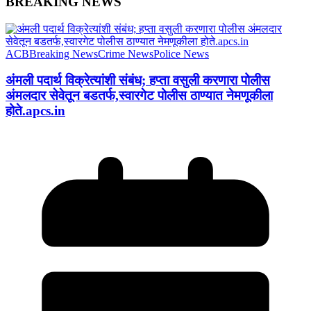
BREAKING NEWS
ACB
Breaking News
Crime News
Police News
अंमली पदार्थ विक्रेत्यांशी संबंध; हप्ता वसुली करणारा पोलीस
अंमलदार सेवेतून बडतर्फ,स्वारगेट पोलीस ठाण्यात नेमणूकीला
होते.apcs.in