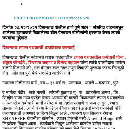
CHIEF EDITOR WAJID S KHAN 9822331526
दिनांक २७/१२/२०२१ विमानतळ पोलीस ठाणे पुणे शहर ” संशयित वाहनामधुन
आलेल्या इसमाकडे मिळालेल्या बॉल पेनवरुन पोलीसांनी हस्तगत केला लाखो
रुपयांचा मुद्देमाल ,
विमानतळ तपास पथकाची धडाकेबाज कारवाई
विमानतळ पोलीस स्टेशनचे तपास पथकातील
तपास पथकातील कर्मचारी पोना .
अंकुश जोगदंडे , शिवराज चव्हाण व विनोद महाजन
यांना त्यांचे बातमीदारा मार्फत
बातमी मिळाली की , एक वॅगेनार कार नंबर मधुन शिवाजी पुतळ्या जवळ निरगुडी
रोड , लोहगाव पुणे येथे संशयित आरोपी नामे
गजराज मोतीलाल वर्मा , वय – ३८ वर्ष रा . पानमळा , धायरी – वडगाव , पुणे
व नागोबा मंदीर , माळे गल्ली , सांगली मुळगाव मु . पो . कोटरीता आष्टा , जि .
सिव्होर राज्य मध्य प्रदेश येणार असल्याची बातमी मिळाल्याने तपास पथकातील
अधिकारी व कर्मचारी यांनी वरीष्ठांचे मार्गदर्शनाप्रमाणे सापळा लावुन , त्यास
ताब्यात घेतले . त्याचे व त्याचेकडील वॅगेनार कारचे झडती मध्ये घरफोडी चोरी
करण्यासाठी लागणारे साहित्य मिळुन आले . त्यामध्ये एक सिल्व्हर रंगाचा
SHEAFFER कंपनीचा बॉलपेन , त्यावर इंग्रजी मध्ये Aravind Hinge असे
लिहलेला मिळुन आला . त्याचेकडे मिळुन आलेल्या बॉलपेन वरील नावाचे
गृहस्थाची विमानतळ पोलीस स्टेशन पुणे शहर येथे दिनांक १५/१०/२०२१