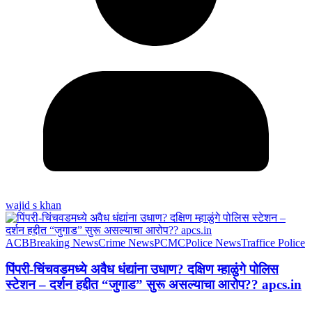
wajid s khan
ACB
Breaking News
Crime News
PCMC
Police News
Traffice Police
पिंपरी-चिंचवडमध्ये अवैध धंद्यांना उधाण? दक्षिण म्हाळुंगे पोलिस
स्टेशन – दर्शन हद्दीत “जुगाड” सुरू असल्याचा आरोप?? apcs.in