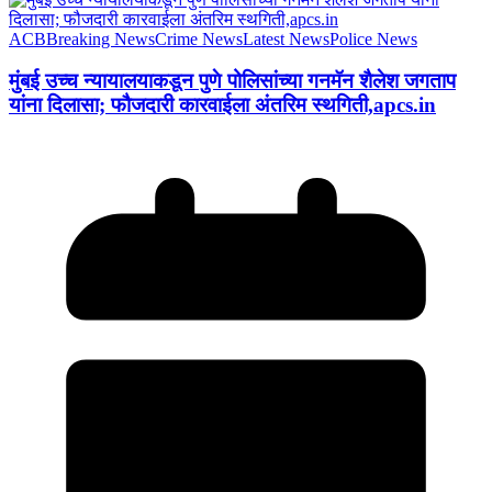
ACB
Breaking News
Crime News
Latest News
Police News
मुंबई उच्च न्यायालयाकडून पुणे पोलिसांच्या गनमॅन शैलेश जगताप
यांना दिलासा; फौजदारी कारवाईला अंतरिम स्थगिती,apcs.in