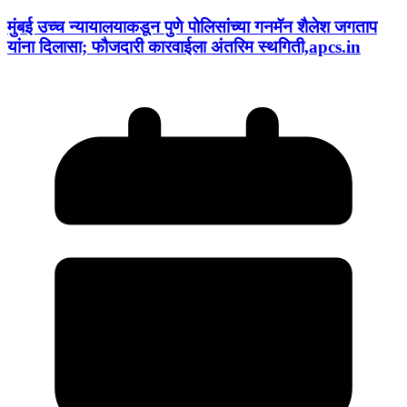
मुंबई उच्च न्यायालयाकडून पुणे पोलिसांच्या गनमॅन शैलेश जगताप
यांना दिलासा; फौजदारी कारवाईला अंतरिम स्थगिती,apcs.in