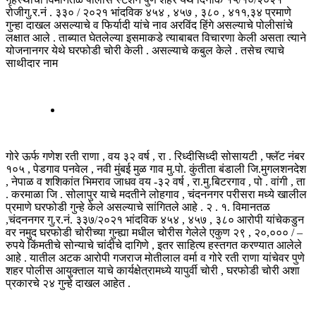
रोजीगु.र.नं . ३३० / २०२१ भांदविक ४५४ , ४५७ , ३८० , ४११,३४ प्रमाणे
गुन्हा दाखल असल्याचे व फिर्यादी यांचे नाव अरविंद हिंगे असल्याचे पोलीसांचे
लक्षात आले . ताब्यात घेतलेल्या इसमाकडे त्याबाबत विचारणा केली असता त्याने
योजनानगर येथे घरफोडी चोरी केली . असल्याचे कबुल केले . तसेच त्याचे
साथीदार नाम
गोरे ऊर्फ गणेश रती राणा , वय ३२ वर्ष , रा . रिध्दीसिध्दी सोसायटी , फ्लॅट नंबर
१०५ , पेडगाव पनवेल , नवी मुंबई मुळ गाव मु.पो. कुंतीता बंडाली जि.मुगलशनदेश
, नेपाळ व शशिकांत भिमराव जाधव वय -३२ वर्ष , रा.मु.बिटरगाव , पो . वांगी , ता
. करमाळा जि . सोलापुर याचे मदतीने लोहगाव , चंदननगर परीसरा मध्ये खालील
प्रमाणे घरफोडी गुन्हे केले असल्याचे सांगितले आहे . २ . १. विमानतळ
,चंदननगर गु.र.नं. ३३७/२०२१ भांदविक ४५४ , ४५७ , ३८० आरोपी यांचेकडुन
वर नमुद घरफोडी चोरीच्या गुन्ह्या मधील चोरीस गेलेले एकुण २९ , २०,००० / –
रुपये किंमतीचे सोन्याचे चांदीचे दागिणे , इतर साहित्य हस्तगत करण्यात आलेले
आहे . यातील अटक आरोपी गजराज मोतीलाल वर्मा व गोरे रती राणा यांचेवर पुणे
शहर पोलीस आयुक्ताल याचे कार्यक्षेत्रामध्ये यापुर्वी चोरी , घरफोडी चोरी अशा
प्रकारचे २४ गुन्हे दाखल आहेत .