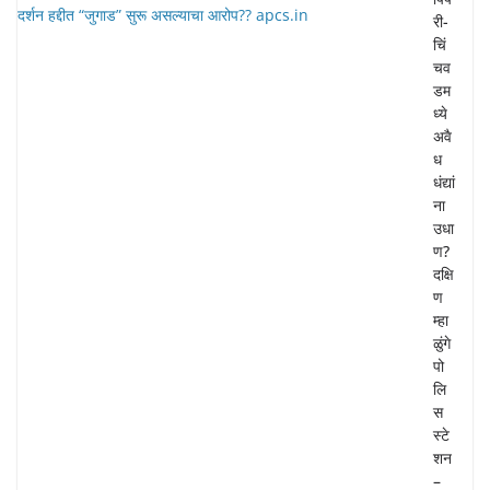
री-
चिं
चव
डम
ध्ये
अवै
ध
धंद्यां
ना
उधा
ण?
दक्षि
ण
म्हा
ळुंगे
पो
लि
स
स्टे
शन
–