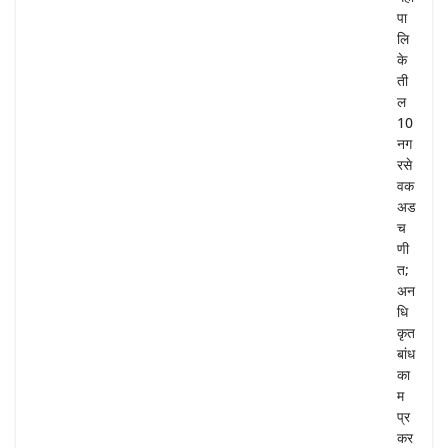
पा
लि
के
ती
ल
10
नग
रसे
वक
अड
च
णी
त;
अन
धि
कृत
बांध
का
म
प्र
कर