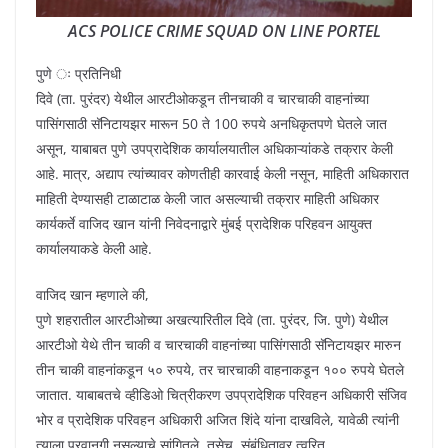
ACS POLICE CRIME SQUAD ON LINE PORTEL
पुणे ः प्रतिनिधी
दिवे (ता. पुरंदर) येथील आरटीओकडून तीनचाकी व चारचाकी वाहनांच्या
पासिंगसाठी सॅनिटायझर मारून 50 ते 100 रुपये अनधिकृतपणे घेतले जात
असून, याबाबत पुणे उपप्रादेशिक कार्यालयातील अधिकाऱ्यांकडे तक्रार केली
आहे. मात्र, अद्याप त्यांच्यावर कोणतीही कारवाई केली नसून, माहिती अधिकारात
माहिती देण्यासही टाळाटाळ केली जात असल्याची तक्रार माहिती अधिकार
कार्यकर्ते वाजिद खान यांनी निवेदनाद्वारे मुंबई प्रादेशिक परिहवन आयुक्त
कार्यालयाकडे केली आहे.
वाजिद खान म्हणाले की,
पुणे शहरातील आरटीओच्या अखत्यारितील दिवे (ता. पुरंदर, जि. पुणे) येथील
आरटीओ येथे तीन चाकी व चारचाकी वाहनांच्या पासिंगसाठी सॅनिटायझर मारुन
तीन चाकी वाहनांकडून ५० रुपये, तर चारचाकी वाहनाकडून १०० रुपये घेतले
जातात. याबाबतचे व्हीडिओ चित्रीकरण उपप्रादेशिक परिवहन अधिकारी संजिव
भोर व प्रादेशिक परिवहन अधिकारी अजित शिंदे यांना दाखविले, यावेळी त्यांनी
त्याला परवानगी नसल्याचे सांगितले. तसेच, संबंधितावर त्वरित