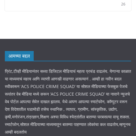
26
आमच्या बद्दल
प्रिंट,टीव्ही मीडियानंतर सध्या डिजिटल मीडियाचं महत्व प्रचंड वाढलंय. येणाऱ्या काळात
या माध्यमाचं महत्व आणि व्याप्ती आणखी वाढणार असल्यानं . आम्ही हा नवीन बदल
स्वीकारून ‘ACS POLICE CRIME SQUAD’ या सोशल मीडियाच्या फेसबुक पेजचे
रूपांतर वेब मीडिया मध्ये करून ‘ACS POLICE CRIME SQUAD’ या नावाने न्युजचे
वेब पोर्टल आपल्या सेवेत दाखल झालय. येथे आपण आपल्या स्मार्टफोन, कॉम्पुटर वरून
देश विदेशातील घडामोडी तसेच स्थानिक , व्यापार, ग्रामीण, सांस्कृतिक, उद्योग,
कृषी,मनोरंजन,तंत्रज्ञान,शिक्षण अश्या विविध श्येत्रांतील बातम्या घरबसल्या वाचू शकता.
स्मार्टफोन,सोशल मीडियाच्या माध्यमातून बातम्या पाहण्यात लोकांचा कल वाढतोय,म्हणूनच
आम्ही बदलतोय