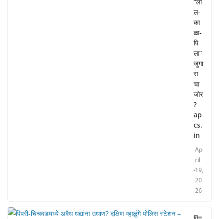
“ला
ल-
का
ळा-
पि
ला”
जुगा
रा
चा
जोर
?
ap
cs.
in
Ap
ril
19,
20
26
पिंप