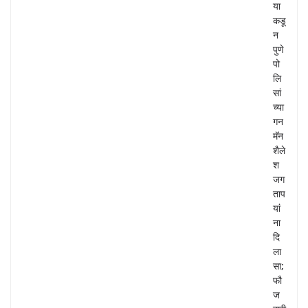
या
कडू
न
पुणे
पो
लि
सां
च्या
गन
मॅन
शैले
श
जग
ताप
यां
ना
दि
ला
सा;
फौ
ज