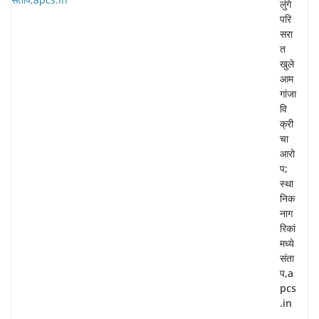
लुंगे
परि
सरा
त
खुले
आम
गांजा
वि
क्री
चा
आरो
प;
स्था
निक
नाग
रिकां
मध्ये
संता
प,a
pcs
.in