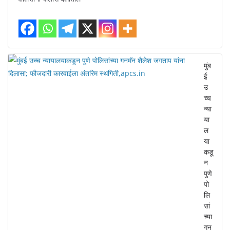
मुंब
ई
उ
च्च
न्या
या
ल
या
कडू
न
पुणे
पो
लि
सां
च्या
गन