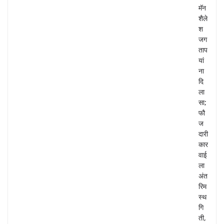
मॅन
शैले
श
जग
ताप
यां
ना
दि
ला
सा;
फौ
ज
दारी
कार
वाई
ला
अंत
रिम
स्थ
गि
ती,