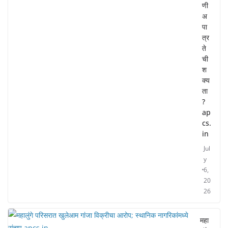
णी
अ
पा
त्र
ते
ची
श
क्य
ता
?
ap
cs.
in
Jul
y
6,
20
26
महा