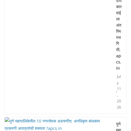
दारी
कार
वाई
ला
अंत
रिम
स्थ
गि
ती,
ap
cs.
in
Jul
y
11
,
20
26
पुणे
महा