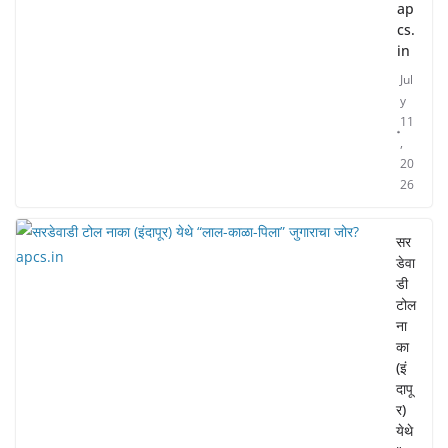
ap
cs.
in
Jul
y
11
,
20
26
सर
डेवा
डी
टोल
ना
का
(इं
दापू
र)
येथे