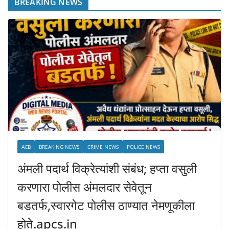
BREAKING NEWS
ACB
BREAKING NEWS
CRIME NEWS
POLICE NEWS
अंमली पदार्थ विक्रेत्यांशी संबंध; हप्ता वसुली
करणारा पोलीस अंमलदार सेवेतून
बडतर्फ,स्वारगेट पोलीस ठाण्यात नेमणूकीला
होते.apcs.in