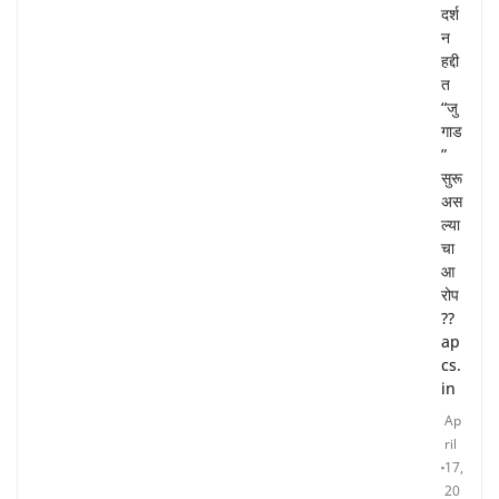
दर्श
न
हद्दी
त
“जु
गाड
”
सुरू
अस
ल्या
चा
आ
रोप
??
ap
cs.
in
Ap
ril
17,
20