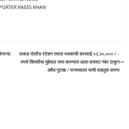
EPORTER RAEES KHAN
णाऱ्या
वाकड पोलीस स्टेशन तपास पथकाची कारवाई ५२,२०,००० / –
रुपये किंमतीचा मुद्देमाल जप्त करण्यात आला बनावट नंबर टाकुन
अवैध गुटखा / पानमसाला याची वाहतुक करणा