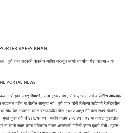
EPORTER RAEES KHAN
ाखा , पुणे शहर सरकारी नोकरीचे आमिष दाखवुन लाखो रुपयांचा गंडा घालणा – या
NE PORTAL NEWS
काकडील
पो.हवा .८०९ शिवतरे
, पोना ३०४२ मेंगे , पोना २८८ ताजणे व
पोलीस अंमलदार
स्टेशनचे हद्दीत मा.पोलीस आयुक्त साो , पुणे शहर यांनी दिलेल्या आदेशाने रेकॉर्डवरील
पींचा शोध घेत असताना वरील स्टाफमधील पोना ३०४२ अतुल मेंगे यांना त्यांचे गोपनिय
 , मुंबई गुन्हा रजि नं ४८६/२०२१ , भादंवि कलम ४०६,४२०,३४ या दाखल गुन्ह्यातील
े हा त्याचे रहाते घराचे परिसरात येणार असल्याची माहिती प्राप्त झाली होती . प्राप्त
 त्याचे रहाते घराचे परिसरात थांबुन शोध घेत असताना तो त्याचे रहाते घराचे