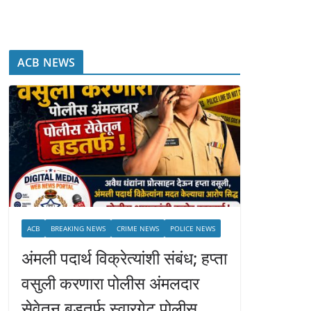
ACB NEWS
ACB
BREAKING NEWS
CRIME NEWS
POLICE NEWS
अंमली पदार्थ विक्रेत्यांशी संबंध; हप्ता
वसुली करणारा पोलीस अंमलदार
सेवेतून बडतर्फ,स्वारगेट पोलीस