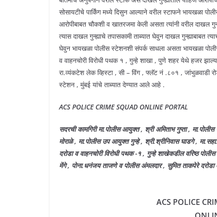
सोसायटीचे पार्किंग मध्ये दिसुन आल्याने वरील स्टाफने भायखळा पोली
आरोपीबाबत चौकशी व खातरजमा केली असता त्यांनी वरील दाखल गुन्ह्
त्यास दाखल गुन्ह्याचे तपासकामी ताब्यात घेवुन दाखल गुन्ह्याबाबत त
घेवुन भायखळा पोलीस स्टेशनशी संपर्क साधला असता भायखळा पोलीस 
व वाहनचोरी विरोधी पथक १ , गुन्हे शाखा , पुणे शहर येथे हजर झाल्या
रा.व्यंकटेश लेक व्हिस्टा , सी – विंग , फ्लॅट नं .८०१ , जांभुळव
स्टेशन , मुंबई यांचे ताब्यात देण्यात आले आहे .
ACS POLICE CRIME SQUAD ONLINE PORTAL
सदरची कामगिरी मा.पोलीस आयुक्त , श्री अमिताभ गुप्ता , मा.पोलीस स
मोराळे , मा.पोलीस उप आयुक्त गुन्हे , श्री.श्रीनिवास घाडगे , मा.सहा.
दरोडा व वाहनचोरी विरोधी पथक -१ , गुन्हे शाखेकडील वरिष्ठ पोलीस
मेंगे , पोना.धनंजय ताजणे व पोलीस अंमलदार , सुमित ताकपेरे दरोडा 
ACS POLICE CR
ONLI