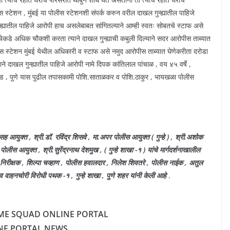
स स्टेशन , मुंबई या पोलीस स्टेशनशी संपर्क करुन वरील दाखल गुन्ह्यातील पाहिजे
यातील पाहिजे आरोपी हाच असलेबाबत सांगितल्याने आम्ही स्वतः सोबतचे स्टाफ असे
्याचेकडे अधिक चौकशी करता त्याने दाखल गुन्ह्याची कबुली दिल्याने सदर आरोपीस ताब्यात
स्टेशन मुंबई येथील अधिकारी व स्टाफ असे नमुद आरोपीस ताब्यात घेणेकरीता दरोडा
ने दाखल गुन्ह्यातील पाहिजे आरोपी नामे दिपक कांतिलाल पांचाळ , वय ४५ वर्षे ,
ाडी रोड , पुणे यास पुढील तपासकामी पोशि.साताळकर व पोशि.ठाकुर , भायखळा पोलीस
ह आयुक्त , श्री.डॉ. रविंद्र शिसवे , मा.अपर पोलीस आयुक्त ( गुन्हे ) , श्री.अशोक
पोलीस आयुक्त , श्री.सुरेंद्रनाथ देशमुख , ( गुन्हे शाखा -१ ) यांचे मार्गदर्शनाखालील
 निरीक्षक , शिल्पा चव्हाण , पोलीस हवालदार , निलेश शिवतरे , पोलीस नाईक , अतुल
व वाहनचोरी विरोधी पथक -१ , गुन्हे शाखा , पुणे शहर यांनी केली आहे
.
IME SQUAD ONLINE PORTAL
NE PORTAL NEWS