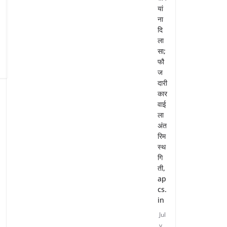
यां
ना
दि
ला
सा;
फौ
ज
दारी
कार
वाई
ला
अंत
रिम
स्थ
गि
ती,
ap
cs.
in
Jul
y