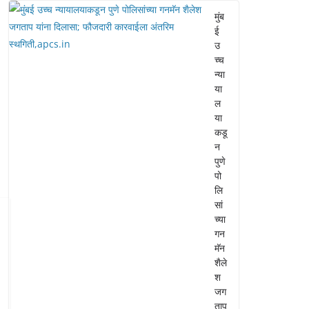
मुंब
ई
उ
च्च
न्या
या
ल
या
कडू
न
पुणे
पो
लि
सां
च्या
गन
मॅन
शैले
श
जग
ताप