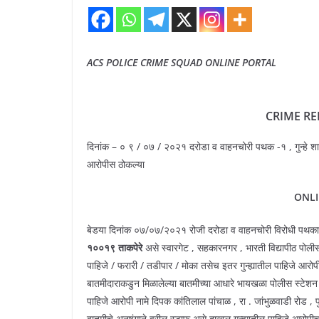
ACS POLICE CRIME SQUAD ONLINE PORTAL
CRIME R
दिनांक – ० ९ / ०७ / २०२१ दरोडा व वाहनचोरी पथक -१ , गुन्हे श
आरोपीस ठोकल्या
ONLI
बेडया दिनांक ०७/०७/२०२१ रोजी दरोडा व वाहनचोरी विरोधी पथ
१००१९ ताकपेरे
असे स्वारगेट , सहकारनगर , भारती विद्यापीठ पोलीस 
पाहिजे / फरारी / तडीपार / मोका तसेच इतर गुन्ह्यातील पाहिजे आरो
बातमीदाराकडुन मिळालेल्या बातमीच्या आधारे भायखळा पोलीस स्टेशन
पाहिजे आरोपी नामे दिपक कांतिलाल पांचाळ , रा . जांभुळवाडी रोड , पुण
बातमीचे अनुषंगाने वरील स्टाफ असे दाखल गुन्ह्यातील पाहिजे आरोपीचा