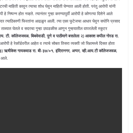
रची माहिती कावुन त्याचा शोध घेवुन माहिती घेण्यात आली होती. परंतु आरोपी यांनी
े निष्पन्न होत नव्हते. त्यानंतर गुन्हा करण्यापुर्वी आरोपी हे कोणत्या दिशेने आले
सदर त्याठिकाणी फिरतांना आढळुन आली. त्या एका फुटेजचा आधार घेवुन सपोनि प्रसाद
कास ताब्यात घेतले व सदरचा गुन्हा उघडकीस आणुन गुन्हयातील वापरलेली स्कुटर
य. टी. कॉलेजजवळ, बिबवेवाडी, पुणे व पाठीमागे बसलेला २) आकाश कपील गोरड रा.
ी आरोपी हे रेकॉर्डवरील आहेत व त्याचे सोबत तिसरा व्यक्ती जो रिक्षामध्ये दिसत होता
३) ऋषीकेश गायकवाड रा. बी-३७/०१, इंदिरानगर, अप्पर, व्ही.आय.टी कॉलेजजवळ,
त आले.