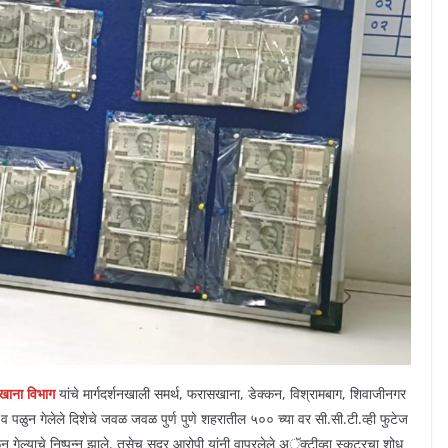
खाना विभाग
यांचे मार्गदर्शनखाली समर्थ, फरासखाना, डेक्कन, विश्रामबाग, शिवाजीनगर
 पळुन गेलेले दिशेचे जवळ जवळ पुर्ण पुणे शहरातील ५०० च्या वर सी.सी.टी.व्ही फुटेज
 गेल्याचे निष्पन्न झाले. तसेच सदर आरोपी यांनी वापरलेले अॅक्टीव्हा स्कुटरचा शोध