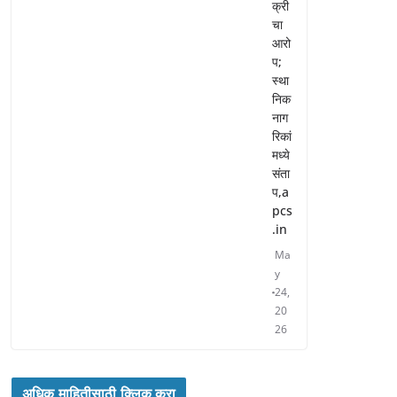
क्री
चा
आरो
प;
स्था
निक
नाग
रिकां
मध्ये
संता
प,a
pcs
.in
Ma
y
24,
20
26
अधिक माहितीसाठी क्लिक करा