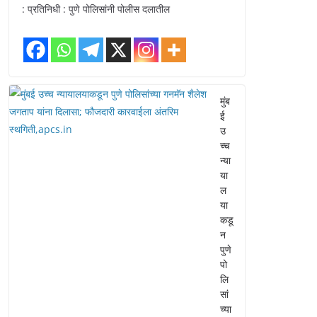
: प्रतिनिधी : पुणे पोलिसांनी पोलीस दलातील
मुंब
ई
उ
च्च
न्या
या
ल
या
कडू
न
पुणे
पो
लि
सां
च्या