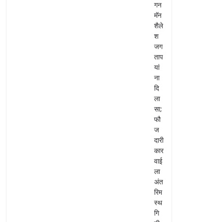
गन
मॅन
शैले
श
जग
ताप
यां
ना
दि
ला
सा;
फौ
ज
दारी
कार
वाई
ला
अंत
रिम
स्थ
गि