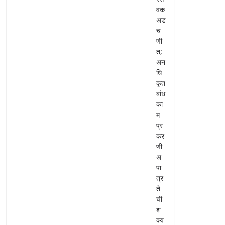
वक
अड
च
णी
त;
अन
धि
कृत
बांध
का
म
प्र
कर
णी
अ
पा
त्र
ते
ची
श
क्य