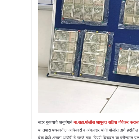
सदर गुन्हयाचे अनुषंगाने
मा.सहा.पोलीस आयुक्त सतिश गोवेकर फरास
या तपास पथकातील अधिकारी व अंमलदार यांनी पोलीस ठाणे हद्दीतील व
चेक केले असता आरोपी हे गहुंजे गाव, पिपरी चिंचवड या परीसरात पळुन