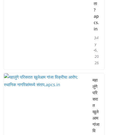
ता
?
ap
cs.
in
Jul
y
6,
20
26
महा
लुंगे
परि
सरा
त
खुले
आम
गांजा
वि