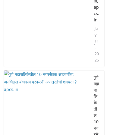
ती,
ap
cs.
in
Jul
y
11
,
20
26
पुणे
महा
पा
लि
के
ती
ल
10
नग
रसे