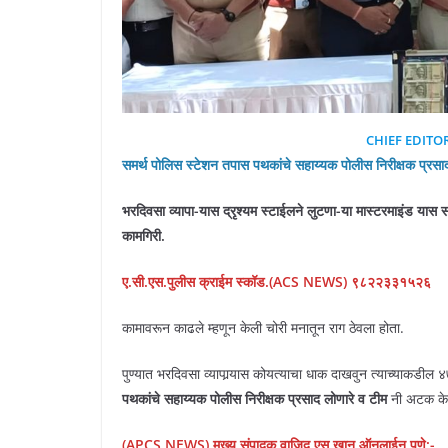
CHIEF EDITO
समर्थ पोलिस स्टेशन तपास पथकांचे सहाय्यक पोलीस निरीक्षक प्रसा
भरदिवसा व्यापा-यास द्रृश्यम स्टाईलने लुटणा-या मास्टरमाइंड यास
कामगिरी.
ए.सी.एस.पुलीस क्राईम स्कॉड.(ACS NEWS) ९८२२३३१५२६
कामावरून काढले म्हणून केली चोरी मनातून राग ठेवला होता.
पुण्यात भरदिवसा व्यापार्‍यास कोयत्याचा धाक दाखवुन त्याच्याकडील ४
पथकांचे सहाय्यक पोलीस निरीक्षक प्रसाद लोणारे व टीम
नी अटक के
(APCS NEWS) मुख्य संपादक वाजिद एस खान ऑनलाईन पुणे:-