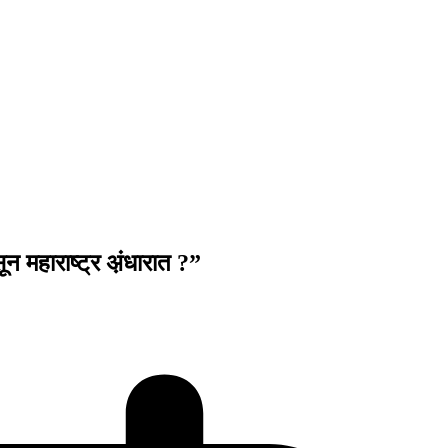
सून महाराष्ट्र अ़ंधारात ?”