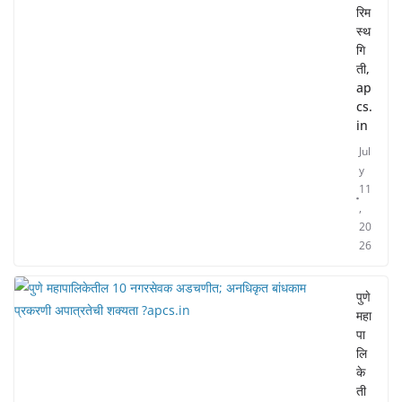
रिम
स्थ
गि
ती,
ap
cs.
in
Jul
y
11
,
20
26
पुणे
महा
पा
लि
के
ती