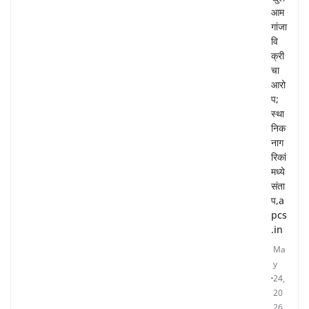
आम
गांजा
वि
क्री
चा
आरो
प;
स्था
निक
नाग
रिकां
मध्ये
संता
प,a
pcs
.in
Ma
y
24,
20
26