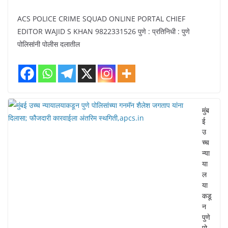
ACS POLICE CRIME SQUAD ONLINE PORTAL CHIEF
EDITOR WAJID S KHAN 9822331526 पुणे : प्रतिनिधी : पुणे
पोलिसांनी पोलीस दलातील
मुंब
ई
उ
च्च
न्या
या
ल
या
कडू
न
पुणे
पो