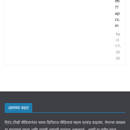
रोप
??
ap
cs.
in
Ap
ril
17,
20
26
आमच्या बद्दल
प्रिंट,टीव्ही मीडियानंतर सध्या डिजिटल मीडियाचं महत्व प्रचंड वाढलंय. येणाऱ्या काळात
या माध्यमाचं महत्व आणि व्याप्ती आणखी वाढणार असल्यानं . आम्ही हा नवीन बदल