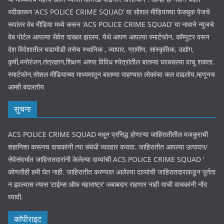
स्वीकारून ‘ACS POLICE CRIME SQUAD’ या सोशल मीडियाच्या फेसबुक पेजचे
रूपांतर वेब मीडिया मध्ये करून ‘ACS POLICE CRIME SQUAD’ या नावाने न्युजचे
वेब पोर्टल आपल्या सेवेत दाखल झालय. येथे आपण आपल्या स्मार्टफोन, कॉम्पुटर वरून
देश विदेशातील घडामोडी तसेच स्थानिक , व्यापार, ग्रामीण, सांस्कृतिक, उद्योग,
कृषी,मनोरंजन,तंत्रज्ञान,शिक्षण अश्या विविध श्येत्रांतील बातम्या घरबसल्या वाचू शकता.
स्मार्टफोन,सोशल मीडियाच्या माध्यमातून बातम्या पाहण्यात लोकांचा कल वाढतोय,म्हणूनच
आम्ही बदलतोय
सुचना
ACS POLICE CRIME SQUAD मधून प्रसिद्ध होणाऱ्या जाहिरातीतील मजकुराची
शहानिशा करूनच वाचकांनी त्या संबंधी व्यवहार करावा. जाहिरातीत आपल्या उत्पादन/
सेवेसंदर्भात जाहिरातदारांनी केलेल्या दाव्यांची ACS POLICE CRIME SQUAD ‘
कोणतीही हमी घेत नाही. जाहिरातीत करण्यात आलेल्या दाव्यांची जाहिरातदाराकडून पूर्तता
न झाल्यास त्यास ‘टाईम्स ऑफ महाराष्ट्र’ जबाबदार राहणार नाही याची वाचकांनी नोंद
घ्यावी.
कॉपीराइट