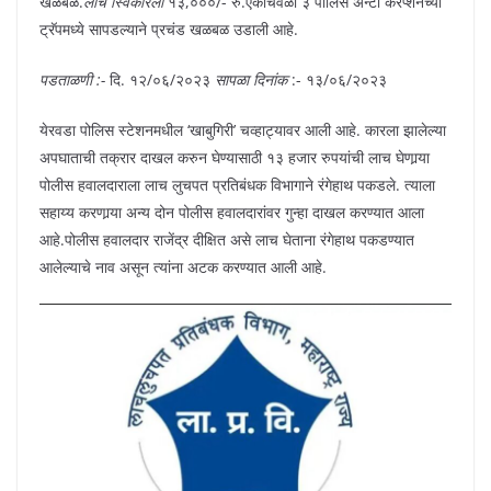
खळबळ.
लाच स्विकारली
१३,०००/- रु.एकाचवेळी ३ पोलिस अ‍ॅन्टी करप्शनच्या
ट्रॅपमध्ये सापडल्याने प्रचंड खळबळ उडाली आहे.
पडताळणी :-
दि. १२/०६/२०२३
सापळा
दिनांक
:- १३/०६/२०२३
येरवडा पोलिस स्टेशनमधील ‘खाबुगिरी’ चव्हाट्यावर आली आहे. कारला झालेल्या
अपघाताची तक्रार दाखल करुन घेण्यासाठी १३ हजार रुपयांची लाच घेणार्‍या
पोलीस हवालदाराला लाच लुचपत प्रतिबंधक विभागाने रंगेहाथ पकडले. त्याला
सहाय्य करणार्‍या अन्य दोन पोलीस हवालदारांवर गुन्हा दाखल करण्यात आला
आहे.पोलीस हवालदार राजेंद्र दीक्षित असे लाच घेताना रंगेहाथ पकडण्यात
आलेल्याचे नाव असून त्यांना अटक करण्यात आली आहे.