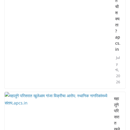
ते
ची
श
क्य
ता
?
ap
cs.
in
Jul
y
6,
20
26
महा
लुंगे
परि
सरा
त
खुले