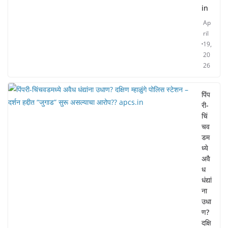
in
Ap
ril
19,
20
26
पिंप
री-
चिं
चव
डम
ध्ये
अवै
ध
धंद्यां
ना
उधा
ण?
दक्षि