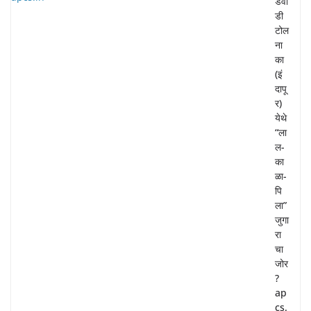
डेवा
डी
टोल
ना
का
(इं
दापू
र)
येथे
“ला
ल-
का
ळा-
पि
ला”
जुगा
रा
चा
जोर
?
ap
cs.