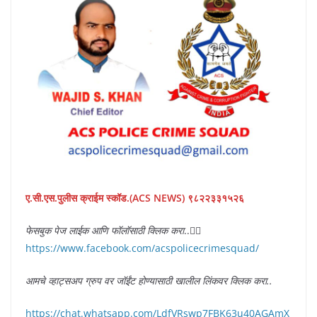
ए.सी.एस.पुलीस क्राईम स्कॉड.(ACS NEWS) ९८२२३३१५२६
फेसबुक पेज लाईक आणि फॉलॉसाठी क्लिक करा
..👇🏻
https://www.facebook.com/acspolicecrimesquad/
आमचे व्हाट्सअप ग्रुप वर जॉईंट होण्यासाठी खालील लिंकवर क्लिक करा..
https://chat.whatsapp.com/LdfVRswp7FBK63u40AGAmX