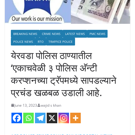
BREAKING NEWS
CRIME NEWS
LATEST NEWS
PMC NEWS
POLICE NEWS
RTO
TRAFFICE POLICE
येरवडा पोलिस ठाण्यातील
‘एकाचवेळी ३ पोलिस अ‍ॅन्टी
करप्शनच्या ट्रॅपमध्ये सापडल्याने
प्रचंड खळबळ उडाली आहे.
June 13, 2023
wajid s khan