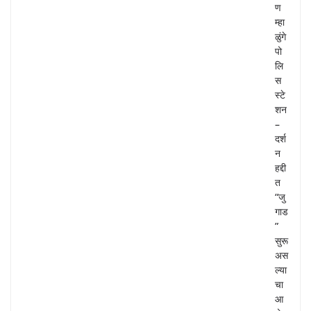
ण
म्हा
ळुंगे
पो
लि
स
स्टे
शन
–
दर्श
न
हद्दी
त
“जु
गाड
”
सुरू
अस
ल्या
चा
आ