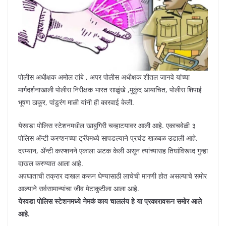
पोलीस अधीक्षक अमोल तांबे , अपर पोलीस अधीक्षक शीतल जानवे यांच्या
मार्गदर्शनाखाली पोलीस निरीक्षक भारत साळुंखे ,मुकुंद आयाचित, पोलीस शिपाई
भूषण ठाकूर, पांडुरंग माळी यांनी ही कारवाई केली.
येरवडा पोलिस स्टेशनमधील खाबुगिरी चव्हाटयावर आली आहे. एकाचवेळी ३
पोलिस अ‍ॅन्टी करप्शनच्या ट्रॅपमध्ये सापडल्याने प्रचंड खळबळ उडाली आहे.
दरम्यान, अ‍ॅन्टी करप्शनने एकाला अटक केली असून त्यांच्यासह तिघांविरूध्द गुन्हा
दाखल करण्यात आला आहे.
अपघाताची तक्रार दाखल करून घेण्यासाठी लाचेची मागणी होत असल्याचे समोर
आल्याने सर्वसामान्यांचा जीव मेटाकुटीला आला आहे.
येरवडा पोलिस स्टेशनमध्ये नेमकं काय चाललंय हे या प्रकारावरून समोर आले
आहे.