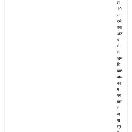
ल
10
नग
रसे
वक
अड
च
णी
त;
अन
धि
कृत
बांध
का
म
प्र
कर
णी
अ
पा
त्र