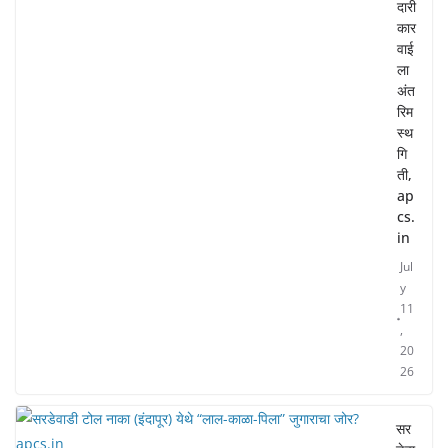
दारी
कार
वाई
ला
अंत
रिम
स्थ
गि
ती,
ap
cs.
in
Jul
y
11
,
20
26
सर