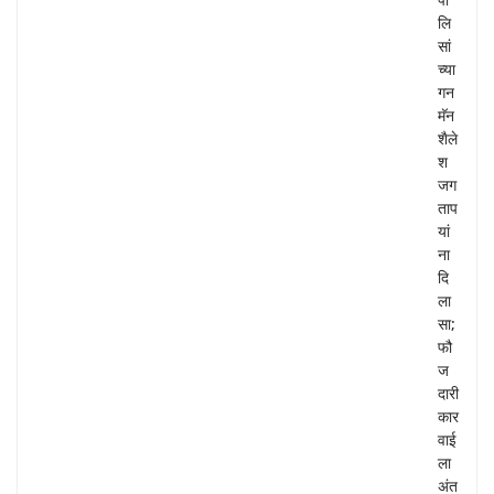
लि
सां
च्या
गन
मॅन
शैले
श
जग
ताप
यां
ना
दि
ला
सा;
फौ
ज
दारी
कार
वाई
ला
अंत