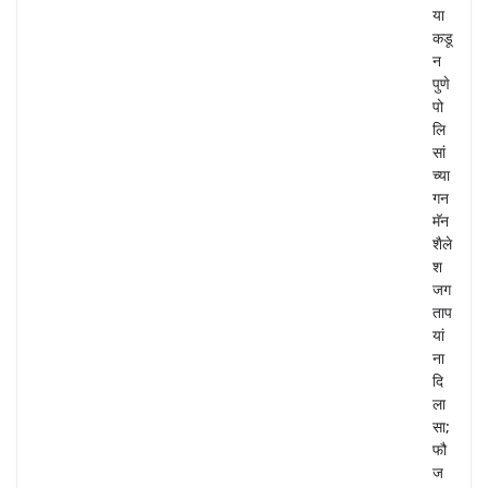
या
कडू
न
पुणे
पो
लि
सां
च्या
गन
मॅन
शैले
श
जग
ताप
यां
ना
दि
ला
सा;
फौ
ज