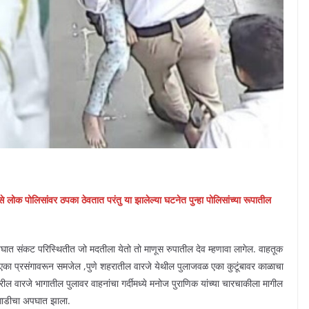
लोक पोलिसांवर ठपका ठेवतात परंतु या झालेल्या घटनेत पुन्हा पोलिसांच्या रूपातील
ात संकट परिस्थितीत जो मदतीला येतो तो माणूस रुपातील देव म्हणावा लागेल. वाहतूक
या एका प्रसंगावरून समजेल ,पुणे शहरातील वारजे येथील पुलाजवळ एका कुटूंबावर काळाचा
रील वारजे भागातील पुलावर वाहनांचा गर्दीमध्ये मनोज पुराणिक यांच्या चारचाकीला मागील
ा गाडीचा अपघात झाला.