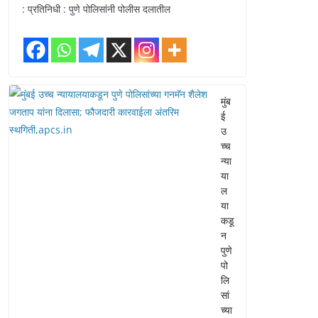
: प्रतिनिधी : पुणे पोलिसांनी पोलीस दलातील
मुंब
ई
उ
च्च
न्या
या
ल
या
कडू
न
पुणे
पो
लि
सां
च्या