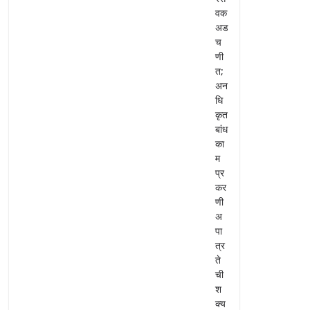
वक
अड
च
णी
त;
अन
धि
कृत
बांध
का
म
प्र
कर
णी
अ
पा
त्र
ते
ची
श
क्य