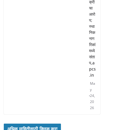
क्री
चा
आरो
प;
स्था
निक
नाग
रिकां
मध्ये
संता
प,a
pcs
.in
Ma
y
24,
20
26
अधिक माहितीसाठी क्लिक करा