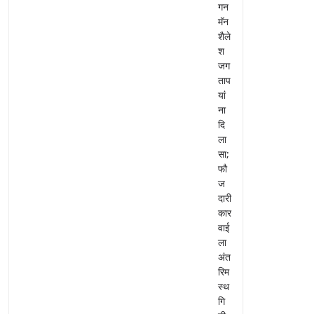
गन
मॅन
शैले
श
जग
ताप
यां
ना
दि
ला
सा;
फौ
ज
दारी
कार
वाई
ला
अंत
रिम
स्थ
गि