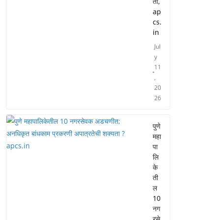
ती,
ap
cs.
in
Jul
y
11
,
20
26
पुणे
महा
पा
लि
के
ती
ल
10
नग
रसे