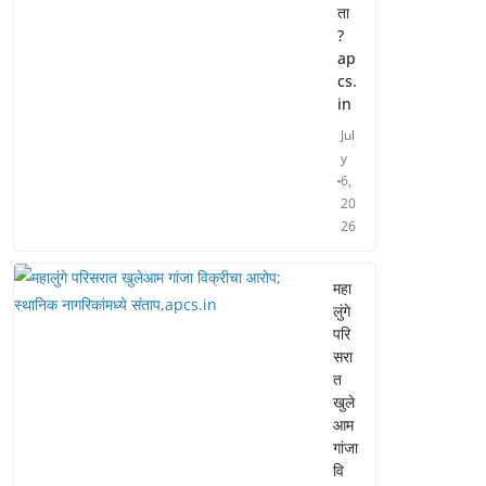
ता
?
ap
cs.
in
Jul
y
6,
20
26
महा
लुंगे
परि
सरा
त
खुले
आम
गांजा
वि