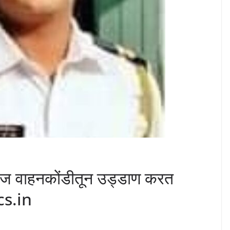
ाज वाहनकोंडीतून उड्डाण करत
cs.in