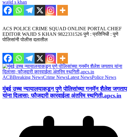
wajid s khan
ACS POLICE CRIME SQUAD ONLINE PORTAL CHIEF
EDITOR WAJID S KHAN 9822331526 पुणे : प्रतिनिधी : पुणे
पोलिसांनी पोलीस दलातील
ACB
Breaking News
Crime News
Latest News
Police News
मुंबई उच्च न्यायालयाकडून पुणे पोलिसांच्या गनमॅन शैलेश जगताप
यांना दिलासा; फौजदारी कारवाईला अंतरिम स्थगिती,apcs.in