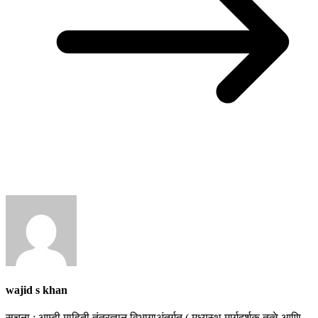
wajid s khan
सूचना : आम्ही माहिती तंत्रज्ञान विभागाअंतर्गत ( मध्यस्थ मार्गदर्शक तत्वे आणि