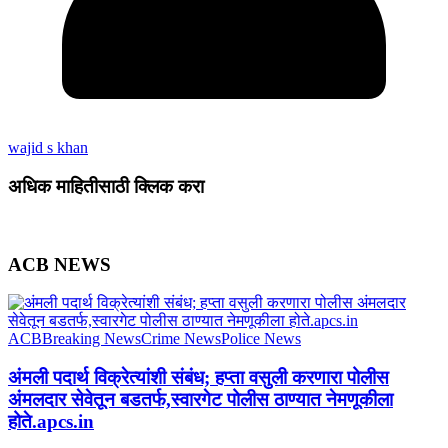
wajid s khan
अधिक माहितीसाठी क्लिक करा
ACB NEWS
ACB
Breaking News
Crime News
Police News
अंमली पदार्थ विक्रेत्यांशी संबंध; हप्ता वसुली करणारा पोलीस
अंमलदार सेवेतून बडतर्फ,स्वारगेट पोलीस ठाण्यात नेमणूकीला
होते.apcs.in