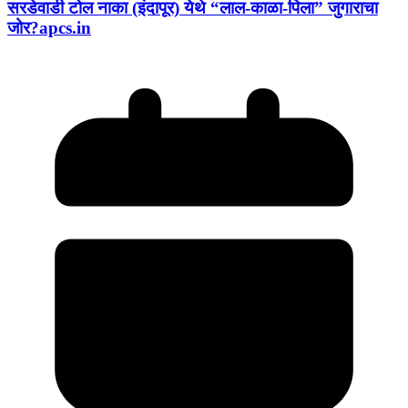
सरडेवाडी टोल नाका (इंदापूर) येथे “लाल-काळा-पिला” जुगाराचा
जोर?apcs.in