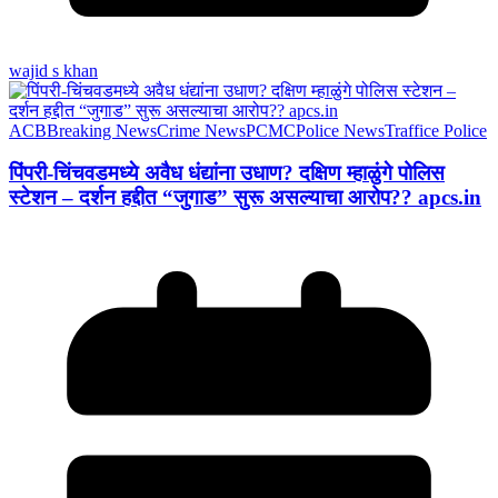
wajid s khan
ACB
Breaking News
Crime News
PCMC
Police News
Traffice Police
पिंपरी-चिंचवडमध्ये अवैध धंद्यांना उधाण? दक्षिण म्हाळुंगे पोलिस
स्टेशन – दर्शन हद्दीत “जुगाड” सुरू असल्याचा आरोप?? apcs.in