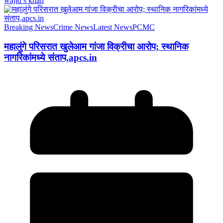
wajid s khan
Breaking News
Crime News
Latest News
PCMC
महालुंगे परिसरात खुलेआम गांजा विक्रीचा आरोप; स्थानिक
नागरिकांमध्ये संताप,apcs.in