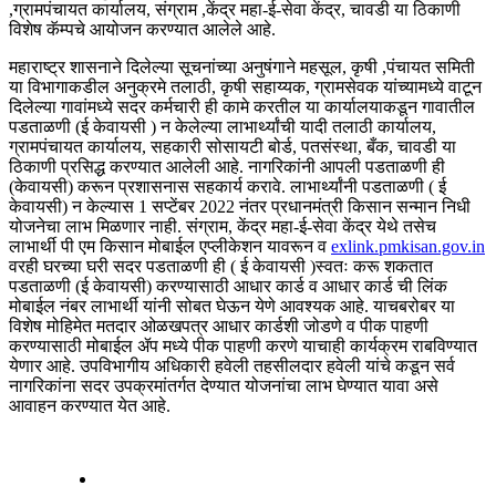
,ग्रामपंचायत कार्यालय, संग्राम ,केंद्र महा-ई-सेवा केंद्र, चावडी या ठिकाणी
विशेष कॅम्पचे आयोजन करण्यात आलेले आहे.
महाराष्ट्र शासनाने दिलेल्या सूचनांच्या अनुषंगाने महसूल, कृषी ,पंचायत समिती
या विभागाकडील अनुक्रमे तलाठी, कृषी सहाय्यक, ग्रामसेवक यांच्यामध्ये वाटून
दिलेल्या गावांमध्ये सदर कर्मचारी ही कामे करतील या कार्यालयाकडून गावातील
पडताळणी (ई केवायसी ) न केलेल्या लाभार्थ्यांची यादी तलाठी कार्यालय,
ग्रामपंचायत कार्यालय, सहकारी सोसायटी बोर्ड, पतसंस्था, बँक, चावडी या
ठिकाणी प्रसिद्ध करण्यात आलेली आहे. नागरिकांनी आपली पडताळणी ही
(केवायसी) करून प्रशासनास सहकार्य करावे. लाभार्थ्यांनी पडताळणी ( ई
केवायसी) न केल्यास 1 सप्टेंबर 2022 नंतर प्रधानमंत्री किसान सन्मान निधी
योजनेचा लाभ मिळणार नाही. संग्राम, केंद्र महा-ई-सेवा केंद्र येथे तसेच
लाभार्थी पी एम किसान मोबाईल एप्लीकेशन यावरून व
exlink.pmkisan.gov.in
वरही घरच्या घरी सदर पडताळणी ही ( ई केवायसी )स्वतः करू शकतात
पडताळणी (ई केवायसी) करण्यासाठी आधार कार्ड व आधार कार्ड ची लिंक
मोबाईल नंबर लाभार्थी यांनी सोबत घेऊन येणे आवश्यक आहे. याचबरोबर या
विशेष मोहिमेत मतदार ओळखपत्र आधार कार्डशी जोडणे व पीक पाहणी
करण्यासाठी मोबाईल ॲप मध्ये पीक पाहणी करणे याचाही कार्यक्रम राबविण्यात
येणार आहे. उपविभागीय अधिकारी हवेली तहसीलदार हवेली यांचे कडून सर्व
नागरिकांना सदर उपक्रमांतर्गत देण्यात योजनांचा लाभ घेण्यात यावा असे
आवाहन करण्यात येत आहे.