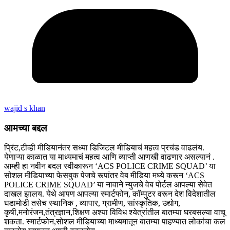
wajid s khan
आमच्या बद्दल
प्रिंट,टीव्ही मीडियानंतर सध्या डिजिटल मीडियाचं महत्व प्रचंड वाढलंय.
येणाऱ्या काळात या माध्यमाचं महत्व आणि व्याप्ती आणखी वाढणार असल्यानं .
आम्ही हा नवीन बदल स्वीकारून ‘ACS POLICE CRIME SQUAD’ या
सोशल मीडियाच्या फेसबुक पेजचे रूपांतर वेब मीडिया मध्ये करून ‘ACS
POLICE CRIME SQUAD’ या नावाने न्युजचे वेब पोर्टल आपल्या सेवेत
दाखल झालय. येथे आपण आपल्या स्मार्टफोन, कॉम्पुटर वरून देश विदेशातील
घडामोडी तसेच स्थानिक , व्यापार, ग्रामीण, सांस्कृतिक, उद्योग,
कृषी,मनोरंजन,तंत्रज्ञान,शिक्षण अश्या विविध श्येत्रांतील बातम्या घरबसल्या वाचू
शकता. स्मार्टफोन,सोशल मीडियाच्या माध्यमातून बातम्या पाहण्यात लोकांचा कल