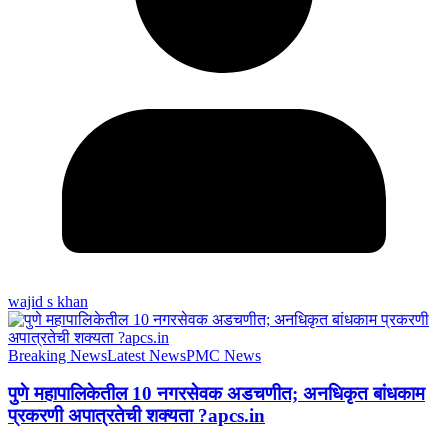
wajid s khan
Breaking News
Latest News
PMC News
पुणे महापालिकेतील 10 नगरसेवक अडचणीत; अनधिकृत बांधकाम
प्रकरणी अपात्रतेची शक्यता ?apcs.in