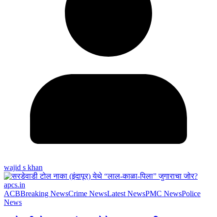
wajid s khan
ACB
Breaking News
Crime News
Latest News
PMC News
Police
News