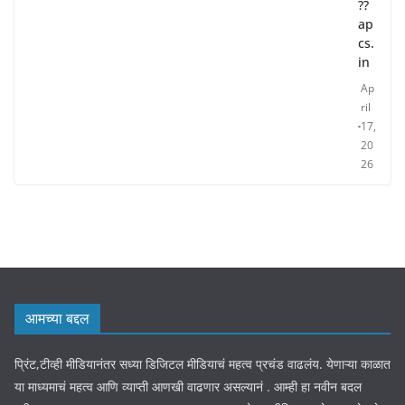
??
ap
cs.
in
Ap
ril
17,
20
26
आमच्या बद्दल
प्रिंट,टीव्ही मीडियानंतर सध्या डिजिटल मीडियाचं महत्व प्रचंड वाढलंय. येणाऱ्या काळात
या माध्यमाचं महत्व आणि व्याप्ती आणखी वाढणार असल्यानं . आम्ही हा नवीन बदल