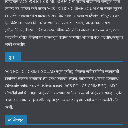
स्वीकारून ‘ACS POLICE CRIME SQUAD’ या सोशल मीडियाच्या फेसबुक पेजचे
रूपांतर वेब मीडिया मध्ये करून ‘ACS POLICE CRIME SQUAD’ या नावाने न्युजचे
वेब पोर्टल आपल्या सेवेत दाखल झालय. येथे आपण आपल्या स्मार्टफोन, कॉम्पुटर वरून
देश विदेशातील घडामोडी तसेच स्थानिक , व्यापार, ग्रामीण, सांस्कृतिक, उद्योग,
कृषी,मनोरंजन,तंत्रज्ञान,शिक्षण अश्या विविध श्येत्रांतील बातम्या घरबसल्या वाचू शकता.
स्मार्टफोन,सोशल मीडियाच्या माध्यमातून बातम्या पाहण्यात लोकांचा कल वाढतोय,म्हणूनच
आम्ही बदलतोय
सुचना
ACS POLICE CRIME SQUAD मधून प्रसिद्ध होणाऱ्या जाहिरातीतील मजकुराची
शहानिशा करूनच वाचकांनी त्या संबंधी व्यवहार करावा. जाहिरातीत आपल्या उत्पादन/
सेवेसंदर्भात जाहिरातदारांनी केलेल्या दाव्यांची ACS POLICE CRIME SQUAD ‘
कोणतीही हमी घेत नाही. जाहिरातीत करण्यात आलेल्या दाव्यांची जाहिरातदाराकडून पूर्तता
न झाल्यास त्यास ‘टाईम्स ऑफ महाराष्ट्र’ जबाबदार राहणार नाही याची वाचकांनी नोंद
घ्यावी.
कॉपीराइट