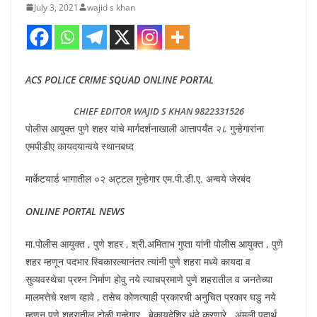
July 3, 2021
wajid s khan
ACS POLICE CRIME SQUAD ONLINE PORTAL
CHIEF EDITOR WAJID S KHAN 9822331526
पोलीस आयुक्त पुणे शहर यांचे मार्गदर्शनाखाली आत्तापर्यंत २८ गुन्हेगारांना
एमपीडीए कायदयान्वये स्थानबध्द
मार्केटयार्ड भागातील ०२ अट्टल गुन्हेगार एम.पी.डी.ए. अन्वये जेरबंद
ONLINE PORTAL NEWS
मा.पोलीस आयुक्त , पुणे शहर , श्री.अमिताभ गुप्ता यांनी पोलीस आयुक्त , पुणे
शहर म्हणून पदभार स्विकारल्यानंतर त्यांनी पुणे शहरा मध्ये कायदा व
सुव्यवस्थेचा प्रश्न निर्माण होवु नये त्याचप्रमाणे पुणे शहरातील व जनतेच्या
मालमत्तेचे रक्षण व्हावे , तसेच कोणत्याही प्रकारची अनुचित प्रकार घडु नये
म्हणुन पुणे शहरातील टोळी गुन्हेगार , बेकायदेशिर धंदे करणारे , अंमली पदार्थ