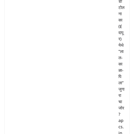
डी
टोल
ना
का
(इं
दापू
र)
येथे
“ला
ल-
का
ळा-
पि
ला”
जुगा
रा
चा
जोर
?
ap
cs.
in