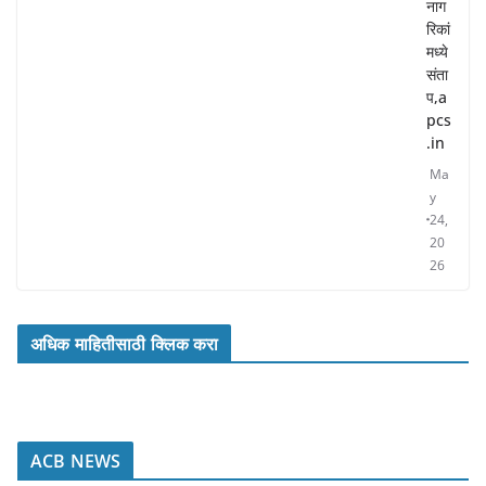
नाग
रिकां
मध्ये
संता
प,a
pcs
.in
Ma
y
24,
20
26
अधिक माहितीसाठी क्लिक करा
ACB NEWS