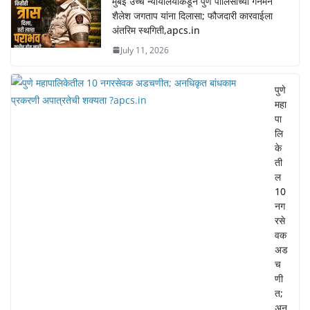
मुंबई उच्च न्यायालयाकडून पुणे पोलिसांच्या गनमॅन
शैलेश जगताप यांना दिलासा; फौजदारी कारवाईला
अंतरिम स्थगिती,apcs.in
July 11, 2026
पुणे
महा
पा
लि
के
ती
ल
10
नग
रसे
वक
अड
च
णी
त;
अन