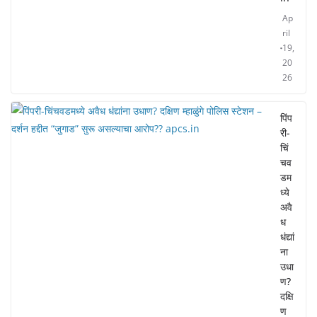
Ap
ril
19,
20
26
पिंप
री-
चिं
चव
डम
ध्ये
अवै
ध
धंद्यां
ना
उधा
ण?
दक्षि
ण