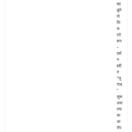
म्हा
ळुंगे
पो
लि
स
स्टे
शन
–
दर्श
न
हद्दी
त
“जु
गाड
”
सुरू
अस
ल्या
चा
आ
रोप