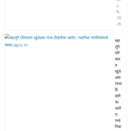
y
6,
20
26
महा
लुंगे
परि
सरा
त
खुले
आम
गांजा
वि
क्री
चा
आरो
प;
स्था
निक