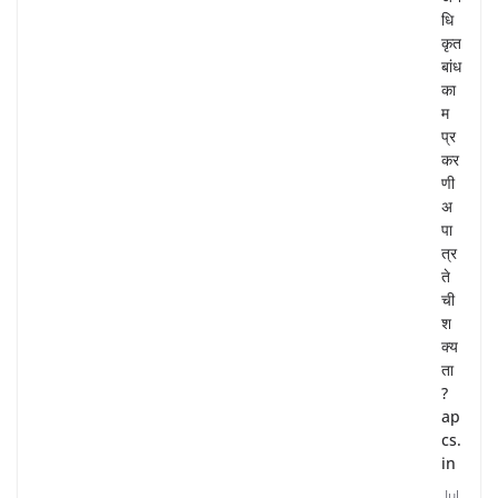
धि
कृत
बांध
का
म
प्र
कर
णी
अ
पा
त्र
ते
ची
श
क्य
ता
?
ap
cs.
in
Jul