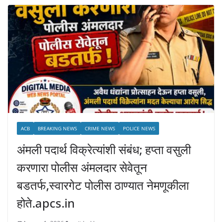
ACB
BREAKING NEWS
CRIME NEWS
POLICE NEWS
अंमली पदार्थ विक्रेत्यांशी संबंध; हप्ता वसुली
करणारा पोलीस अंमलदार सेवेतून
बडतर्फ,स्वारगेट पोलीस ठाण्यात नेमणूकीला
होते.apcs.in