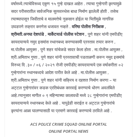
वर्षामध्ये.त्याचेविरूध्द एकुण १५ गुन्हे दाखल आहेत . त्याचा गुन्हेगारी कृत्यामुळे
सदर परीसरातील सार्वजनिक सुव्यवस्थेस बाधा निर्माण झालेली होती . तसेच
त्याच्यापासून जिवीताचे व मालमत्तेचे नुकसान होईल या भितीमुळे नागरिक
उघडपणे तक्रार करणेस धजावत नव्हते .
वरिष्ठ पोलीस निरीक्षक ,
श्रीमती.अनघा देशपांडे , मार्केटयार्ड पोलीस स्टेशन ,
पुणे शहर यांनी एमपीडीए
कायदयान्वये नमुद इसमांस स्थानबध्द करण्याकामी प्रस्ताव तयार करुन ,
मा.पोलीस आयुक्त , पुणे शहर यांचेकडे सादर केला होता . मा.पोलीस आयुक्त ,
श्री.अमिताभ गुप्ता , पुणे शहर यांनी प्रस्तावाची पडताळणी करुन नमुद इसमांचे
विरुध्द दि .३० / ०६ / २०२१ रोजी एमपीडीए कायदयान्वये एक वर्षाकरीता ०२
गुन्हेगारांना स्थानबध्दचे आदेश पारीत केले आहे . मा.पोलीस आयुक्त ,
श्री.अमिताभ गुप्ता , पुणे शहर यांनी सक्रिय व दहशत निर्माण करणा – या
अट्टल गुन्हेगारांवर कडक प्रतिबंधक कारवाई करण्याचे धोरण अवलंबिले
आहे.त्यानुसार मागील ० ९ महिन्याच्या कालावधी मध्ये २८ गुन्हेगारांना एमपीडीए
कायदयान्वये स्थानबध्द केले आहे . यापुढेही सराईत व अट्टल गुन्हेगारांचे
कृत्यांना आळा घालण्यासाठी या प्रमाणे कारवाई करण्याचे ठरविले आहे .
ACS POLICE CRIME SQUAD ONLINE PORTAL
ONLINE PORTAL NEWS