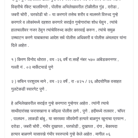
विक्रीचे रॅकेट चालविणारे , पोलीस अभिलेखावरील टोळीतील गुंड , दरोडा ,
जबरी चोरी , घरफोडी चो – या करणारे तसेच शरीर व मालमत्ते विरुध्द गुन्हे
करणारे व लोकांमध्ये दहशत करणारे सराईत गुन्हेगारांचा शोध घेवुन , त्यांचे
हालचालीवर नजर ठेवुन त्यांचेविरुध्द कठोर कारवाई करुन , त्यांचे समुळ
उच्चाटन करणे याबाबतचा आदेश सर्व पोलीस अधिकारी व पोलीस अंमलदार यांना
दिले आहेत .
१ ) किरण विनोद थोरात , वय -२६ वर्षे रा.सर्व्हे नंबर ५७० आंबेडकरनगर ,
गल्ली नं . ०२ मार्केटयार्ड पुणे
२ ) सचिन परशुराम माने , वय -२२ वर्षे , रा -४२५ / २६ औदयोगिक वसाहत
गुलटेकडी स्वारगेट पुणे .
हे अभिलेखावरील सराईत गुन्हे करणारा गुन्हेगार आहेत . त्यांनी त्याचे
साथीदारांसह फरासखाना व कोंढवा पोलीस ठाणे , पुणे . हद्दीमध्ये तलवार , चॉपर
, पालघन , लाकडी बांबु , या सारख्या जीवघेणी हत्यारे बाळगुन खुनाचा प्रयत्न ,
दरोडा , जबरी चोरी , गंभीर दुखापत , घरफोडी , दुखापत , दंगा , बेकायदा
हत्यार बाळगणे यासारखे गंभीर स्वरुपाचे गुन्हे केले आहेत . मागील ०६