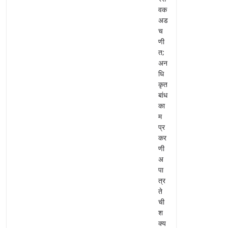
वक
अड
च
णी
त;
अन
धि
कृत
बांध
का
म
प्र
कर
णी
अ
पा
त्र
ते
ची
श
क्य