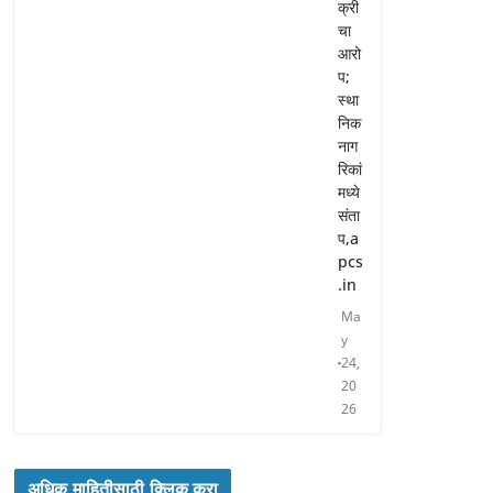
क्री
चा
आरो
प;
स्था
निक
नाग
रिकां
मध्ये
संता
प,a
pcs
.in
Ma
y
24,
20
26
अधिक माहितीसाठी क्लिक करा