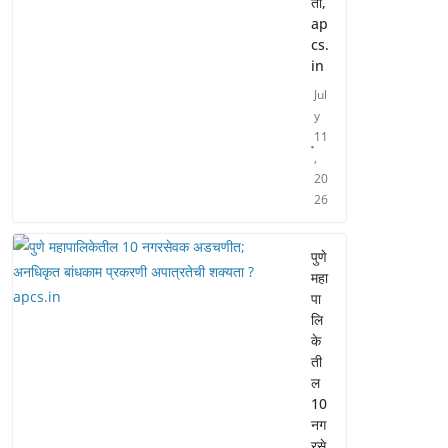
ती,
ap
cs.
in
Jul
y
11
,
20
26
पुणे
महा
पा
लि
के
ती
ल
10
नग
रसे