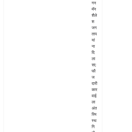
गन
मॅन
शैले
श
जग
ताप
यां
ना
दि
ला
सा;
फौ
ज
दारी
कार
वाई
ला
अंत
रिम
स्थ
गि