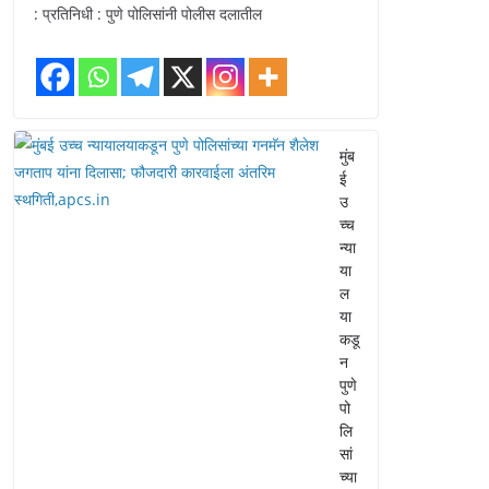
: प्रतिनिधी : पुणे पोलिसांनी पोलीस दलातील
मुंब
ई
उ
च्च
न्या
या
ल
या
कडू
न
पुणे
पो
लि
सां
च्या