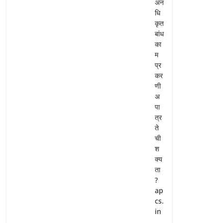
अन
धि
कृत
बांध
का
म
प्र
कर
णी
अ
पा
त्र
ते
ची
श
क्य
ता
?
ap
cs.
in