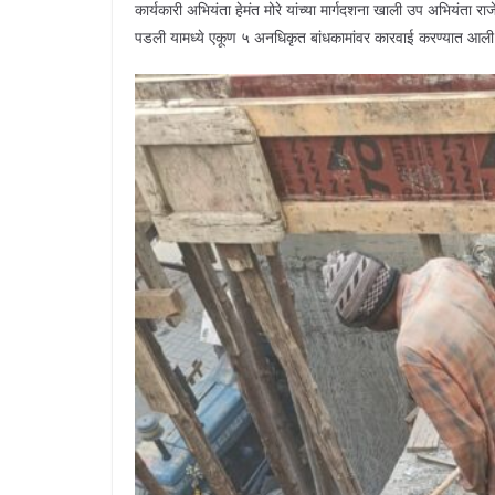
कार्यकारी अभियंता हेमंत मोरे यांच्या मार्गदशना खाली उप अभियंता रा
पडली यामध्ये एकूण ५ अनधिकृत बांधकामांवर कारवाई करण्यात आली