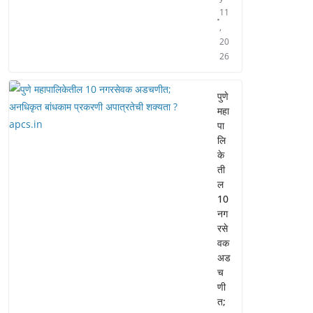
11
,
20
26
पुणे
महा
पा
लि
के
ती
ल
10
नग
रसे
वक
अड
च
णी
त;