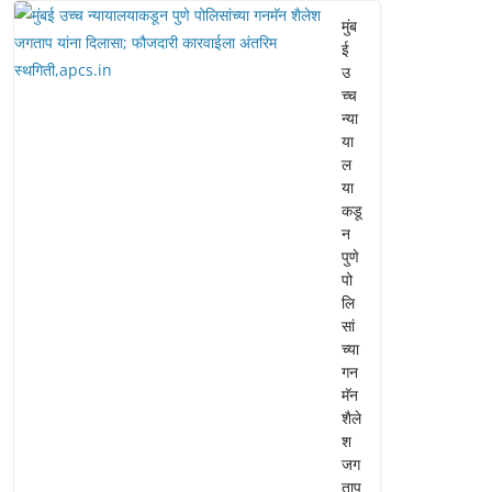
मुंब
ई
उ
च्च
न्या
या
ल
या
कडू
न
पुणे
पो
लि
सां
च्या
गन
मॅन
शैले
श
जग
ताप