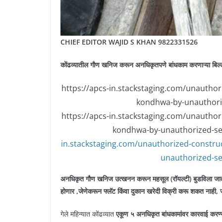
CHIEF EDITOR WAJID S KHAN 9822331526
कोंढव्यातील गौण खनिज करून अनधिकृतपणे बांधकाम करणाऱ्या बिल्
https://apcs-in.stackstaging.com/unauthori
kondhwa-by-unauthori
https://apcs-in.stackstaging.com/unauthori
kondhwa-by-unauthorized-se
in.stackstaging.com/unauthorized-construc
unauthorized-s
अनधिकृत गौण खनिज उत्खनन करून महसूल (रॉयल्टी) बुडविला जात
होणार ,जेणेकरून फ्लॅट किंवा दुकान खरेदी विक्री करू शकत नाही, 
गेले महिन्यात कोंढव्यात
एकूण ५ अनधिकृत बांधकामांवर कारवाई करण