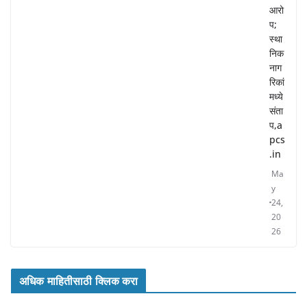
आरो
प;
स्था
निक
नाग
रिकां
मध्ये
संता
प,a
pcs
.in
Ma
y
24,
20
26
अधिक माहितीसाठी क्लिक करा