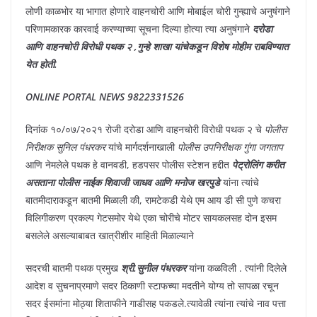
लोणी काळभोर या भागात होणारे वाहनचोरी आणि मोबाईल चोरी गुन्ह्याचे अनुषंगाने
परिणामकारक कारवाई करण्याच्या सूचना दिल्या होत्या त्या अनुषंगाने
दरोडा
आणि वाहनचोरी विरोधी पथक २ ,गुन्हे शाखा यांचेकडून विशेष मोहीम राबविण्यात
येत होती.
ONLINE PORTAL NEWS 9822331526
दिनांक १०/०७/२०२१ रोजी दरोडा आणि वाहनचोरी विरोधी पथक २ चे
पोलीस
निरीक्षक सुनिल पंधरकर
यांचे मार्गदर्शनाखाली
पोलीस उपनिरीक्षक गुंगा जगताप
आणि नेमलेले पथक हे वानवडी, हडपसर पोलीस स्टेशन हद्दीत
पेट्रोलिंग करीत
असताना पोलीस नाईक शिवाजी जाधव आणि मनोज खरपुडे
यांना त्यांचे
बातमीदाराकडून बातमी मिळाली की, रामटेकडी येथे एम आय डी सी पुणे कचरा
विलिगीकरण प्रकल्प गेटसमोर येथे एका चोरीचे मोटर सायकलसह दोन ‌इसम
बसलेले असल्याबाबत खात्रीशीर माहिती मिळाल्याने
सदरची बातमी पथक प्रमुख
श्री.सुनील पंधरकर
यांना कळविली . त्यांनी दिलेले
आदेश व सुचनाप्रमाणे सदर ठिकाणी स्टाफच्या मदतीने योग्य तो सापळा रचून
सदर ईसमांना मोठ्या शिताफीने गाडीसह पकडले.त्यावेळी त्यांना त्यांचे नाव पत्ता