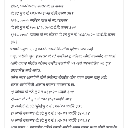
४)४०,०००/बजाज पल्सर मो.सा.वाकड
पो.स्टे.गु.र.नं.५२३/२०२०भा.दं.वि.कलम ३७९
५)२०,०००/- स्प्लेंडर प्लस मो.सा.हडपसर
पो.स्टे.गु.र.नं.१००९/२०२०भा.दं.वि.कलम ३७९
६)१०,०००/- यामाहा मो.सा.कोंढवा पो.स्टे.गु.र.नं.५६६/२०२१ भा.दं.वि.कलम
३७९
प्रमाणे एकुण
१,५३,०००/- रूपये किंमतीचा मूद्देमाल जप्त आहे
.
नमूद आरोपींकडून
हडपसर पो.स्टे.कडील०२, कोंढवा, लोणी काळभोर, वानवडी
आणि वाकड पोलीस स्टेशन कडील प्रत्येकी ०१ असे वाहनचोरीचे ०६ गुन्हे
उघडकीस आले आहेत
.
तसेच सदर आरोपींनी चोरी केलेल्या मोबाईल फोन बाबत तपास चालू आहे
.
अटक आरोपींपैकी आकाश दयानंद गायकवाड हा,
१) कोंढवा पो.स्टे.गु.र.नं.४३९/२१ भादंवि ३७९
२)यवत पो.स्टे.गु.र.नं.१०८९/२०भादंवि ३७९
३) अंबोली पो.स्टे.(मुंबई)गु.र.नं.३५२/२० भादंवि ३७९
४) लोणी काळभोर पो.स्टे.गु.र.नं.३०४/२१ भादंवि ३८०,३४
५) लोणी काळभोर पो.स्टे.गु.र.नं.३०७/२१ भादंवि ३९२,३४
अशा एकूण ५ गुन्ह्यातील पाहिजे फरारी आरोपी असून त्यास सध्या लोणी काळभोर