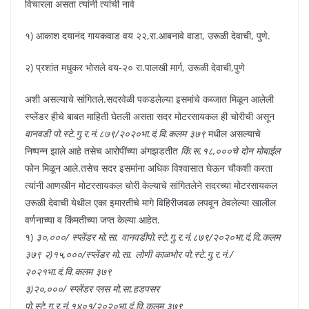
विचारला असता त्यांनी त्यांची नावे
१) आकाश दयानंद गायकवाड वय २२,रा.आबनावे वाडा, उरूळी देवाची, पुणे.
२) प्रशांत मधुकर भोसले वय-२० रा.पालखी मार्ग, उरूळी देवाची,पुणे
अशी असल्याचे सांगितले.सदरवेळी पकडलेल्या इसमांचे कब्जात मिळून आलेली
स्प्लेंडर हीचे बाबत माहिती घेतली असता सदर मोटरसायकल ही चोरीची असून
वानवडी पो.स्टे.गु.र.नं.८७९/२०२०भा.दं.वि.कलम ३७९
मधील असल्याचे
निष्पन्न झाले आहे तसेच आरोपींच्या अंगझडतीत
किं.रू.१८,०००चे दोन मोबाईल
फोन मिळून आले.तसेच सदर इसमांना अधिक विश्वासात घेऊन चौकशी करता
त्यांनी आणखीन मोटरसायकल चोरी केल्याचे सांगितलेने सदरच्या मोटरसायकल
उरूळी देवाची येथील एका इमारतीचे मागे विहिरीजवळ लपवून ठेवलेल्या खालील
वर्णनाच्या व किंमतीच्या जप्त केल्या आहेत.
१)
३०,०००/ स्प्लेंडर मो.सा. वानवडीपो.स्टे.गु.र.नं.८७९/२०२०भा.दं.वि.कलम
३७९
२)१५,०००/स्प्लेंडर मो.सा. लोणी काळभोर पो.स्टे.गु.र.नं./
२०२१भा.दं.वि.कलम ३७९
३)२०,०००/ स्प्लेंडर प्लस मो.सा.हडपसर
पो.स्टे.गु.र.नं.१४०१/२०२०भा.दं.वि.कलम ३७९