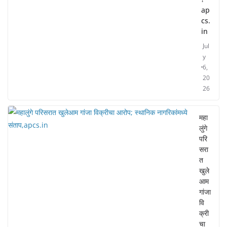
ap
cs.
in
Jul
y
6,
20
26
महा
लुंगे
परि
सरा
त
खुले
आम
गांजा
वि
क्री
चा