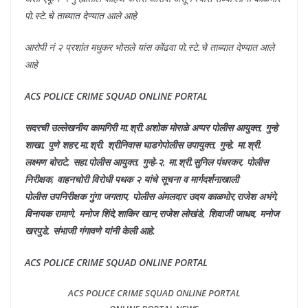
पो.स्टे.चे ताब्यात देण्यात आले आहे
आरोपी नं २ प्रशांत मधुकर भोसले यांस कोंढवा पो.स्टे.चे ताब्यात देण्यात आले
आहे
ACS POLICE CRIME SQUAD ONLINE PORTAL
सदरची उल्लेखनीय कामगिरी मा.श्री.अशोक मोराळे अप्पर पोलीस आयुक्त, गुन्हे
शाखा, पुणे शहर,मा.श्री. श्रीनिवास घाडगेपोलीस उपायुक्त, गुन्हे, मा.श्री.
लक्ष्मण बोराटे, सहा.पोलीस आयुक्त, गुन्हे-२, मा.श्री.सुनिल पंधरकर, पोलीस
निरीक्षक, वाहनचोरी विरोधी पथक २ यांचे सूचना व मार्गदर्शनाखाली
पोलीस उपनिरीक्षक गुंगा जगताप, पोलीस अंमलदार उदय काळभोर,राजेश अभंगे,
विनायक रामाणे, मनोज शिंदे,शाकिर खान,राजेश लोखंडे, शिवाजी जाधव, मनोज
खरपुडे, संभाजी गंगावणे यांनी केली आहे.
ACS POLICE CRIME SQUAD ONLINE PORTAL
ACS POLICE CRIME SQUAD ONLINE PORTAL