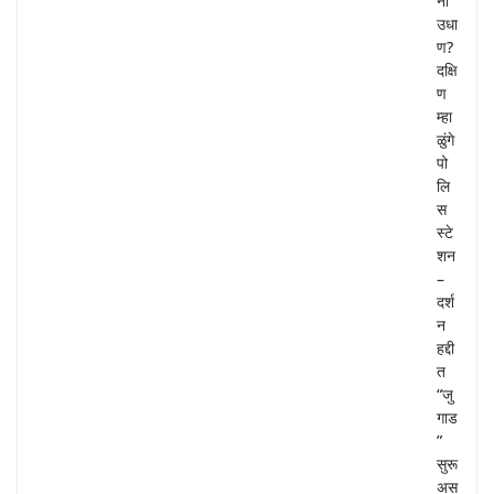
ना
उधा
ण?
दक्षि
ण
म्हा
ळुंगे
पो
लि
स
स्टे
शन
–
दर्श
न
हद्दी
त
“जु
गाड
”
सुरू
अस