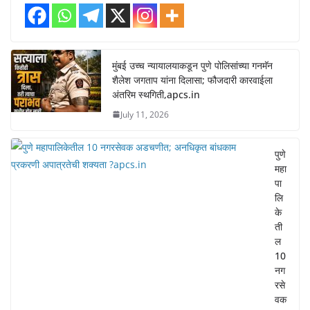
मुंबई उच्च न्यायालयाकडून पुणे पोलिसांच्या गनमॅन
शैलेश जगताप यांना दिलासा; फौजदारी कारवाईला
अंतरिम स्थगिती,apcs.in
July 11, 2026
पुणे
महा
पा
लि
के
ती
ल
10
नग
रसे
वक