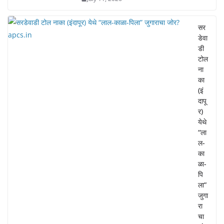
सर
डेवा
डी
टोल
ना
का
(इं
दापू
र)
येथे
“ला
ल-
का
ळा-
पि
ला”
जुगा
रा
चा