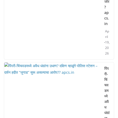
जोर
?
ap
cs.
in
Ap
ril
19,
20
26
पिंप
री-
चिं
चव
डम
ध्ये
अवै
ध
धंद्यां