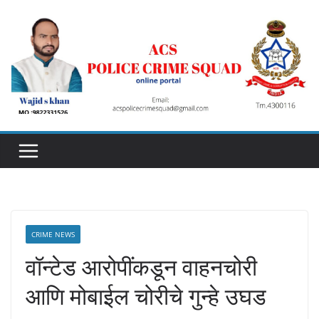
Skip
to
content
CRIME NEWS
वॉन्टेड आरोपींकडून वाहनचोरी
आणि मोबाईल चोरीचे गुन्हे उघड