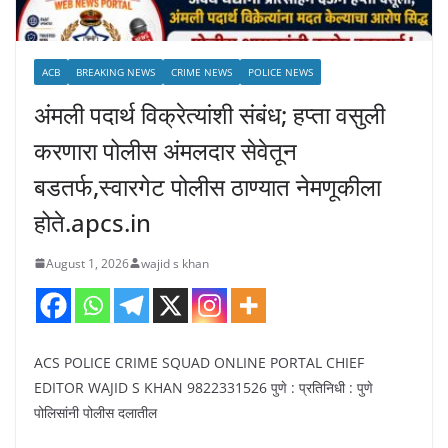
ACB
BREAKING NEWS
CRIME NEWS
POLICE NEWS
अंमली पदार्थ विक्रेत्यांशी संबंध; हप्ता वसुली
करणारा पोलीस अंमलदार सेवेतून
बडतर्फ,स्वारगेट पोलीस ठाण्यात नेमणूकीला
होते.apcs.in
August 1, 2026
wajid s khan
ACS POLICE CRIME SQUAD ONLINE PORTAL CHIEF
EDITOR WAJID S KHAN 9822331526 पुणे : प्रतिनिधी : पुणे
पोलिसांनी पोलीस दलातील