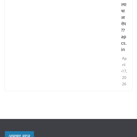
ल्या
चा
आ
रोप
??
ap
cs.
in
Ap
ril
17,
20
26
आमच्या बद्दल