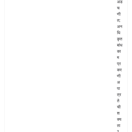
अड
च
णी
त;
अन
धि
कृत
बांध
का
म
प्र
कर
णी
अ
पा
त्र
ते
ची
श
क्य
ता
?