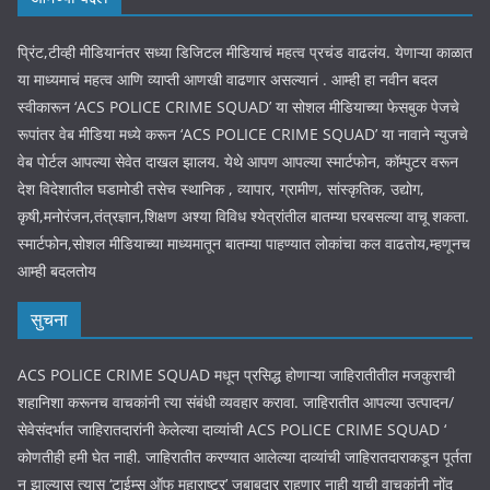
प्रिंट,टीव्ही मीडियानंतर सध्या डिजिटल मीडियाचं महत्व प्रचंड वाढलंय. येणाऱ्या काळात
या माध्यमाचं महत्व आणि व्याप्ती आणखी वाढणार असल्यानं . आम्ही हा नवीन बदल
स्वीकारून ‘ACS POLICE CRIME SQUAD’ या सोशल मीडियाच्या फेसबुक पेजचे
रूपांतर वेब मीडिया मध्ये करून ‘ACS POLICE CRIME SQUAD’ या नावाने न्युजचे
वेब पोर्टल आपल्या सेवेत दाखल झालय. येथे आपण आपल्या स्मार्टफोन, कॉम्पुटर वरून
देश विदेशातील घडामोडी तसेच स्थानिक , व्यापार, ग्रामीण, सांस्कृतिक, उद्योग,
कृषी,मनोरंजन,तंत्रज्ञान,शिक्षण अश्या विविध श्येत्रांतील बातम्या घरबसल्या वाचू शकता.
स्मार्टफोन,सोशल मीडियाच्या माध्यमातून बातम्या पाहण्यात लोकांचा कल वाढतोय,म्हणूनच
आम्ही बदलतोय
सुचना
ACS POLICE CRIME SQUAD मधून प्रसिद्ध होणाऱ्या जाहिरातीतील मजकुराची
शहानिशा करूनच वाचकांनी त्या संबंधी व्यवहार करावा. जाहिरातीत आपल्या उत्पादन/
सेवेसंदर्भात जाहिरातदारांनी केलेल्या दाव्यांची ACS POLICE CRIME SQUAD ‘
कोणतीही हमी घेत नाही. जाहिरातीत करण्यात आलेल्या दाव्यांची जाहिरातदाराकडून पूर्तता
न झाल्यास त्यास ‘टाईम्स ऑफ महाराष्ट्र’ जबाबदार राहणार नाही याची वाचकांनी नोंद