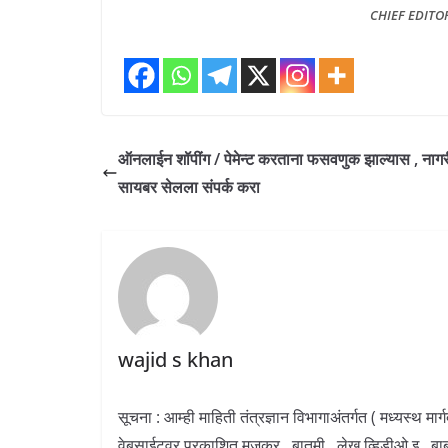
CHIEF EDITO
ऑनलाईन शॉपींग / पेमेन्ट करताना फसवणुक झाल्यास , नागर
सायबर सेलला संपर्क करा
wajid s khan
सूचना : आम्ही माहिती तंत्रज्ञान विभागाअंतर्गत ( मध्यस्थ म
वेबसाईटवर प्रकाशित मजकूर , बातमी , लेख व्हिडीओ इ . बा