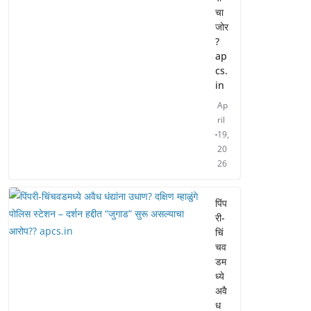
चा
जोर
?
ap
cs.
in
Ap
ril
19,
20
26
पिंप
री-
चिं
चव
डम
ध्ये
अवै
ध