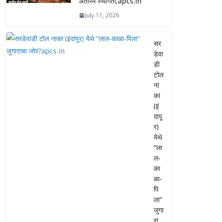
अंतरिम स्थगिती,apcs.in
July 11, 2026
सर
डेवा
डी
टोल
ना
का
(इं
दापू
र)
येथे
“ला
ल-
का
ळा-
पि
ला”
जुगा
रा