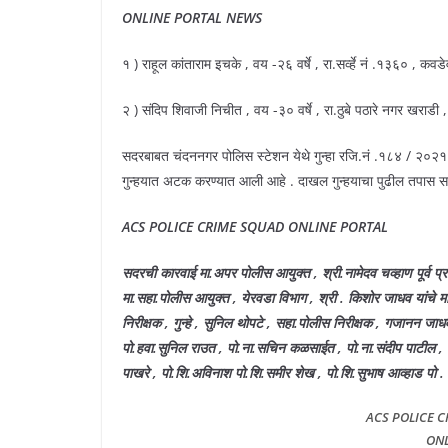
ONLINE PORTAL NEWS
१ ) राहूल कांताराम इचके , वय -२६ वर्षे , रा.सर्व्हे नं .१३६० , कवडे
२ ) संदिप शिवाजी निचीत , वय -३० वर्षे , रा.ठुबे पठारे नगर खराडी 
सदरबाबत चंदननगर पोलिस स्टेशन येथे गुन्हा रजि.नं .१८४ / २०२
गुन्हयात अटक करण्यात आली आहे . दाखल गुन्हयाचा पुढील तपास सह
ACS POLICE CRIME SQUAD ONLINE PORTAL
सदरची कारवाई मा.अपर पोलीस आयुक्त , श्री.नामेदव चव्हाण पूर्व प्र
मा.सहा.पोलीस आयुक्त , येरवडा विभाग , श्री . किशोर जाधव यांचे 
निरीक्षक , गुन्हे , सुनिल थोपटे , सहा.पोलीस निरीक्षक , गजानन जा
पो.हवा.सुनिल राउत , पो.ना.सचिन कळसाईत , पो.ना.संदीप पाटील , पो
पाखरे , पो.शि.अविनाश पो.शि.समीर शेख , पो.शि.सुभाष आव्हाड पो . शि
ACS POLICE 
ONL