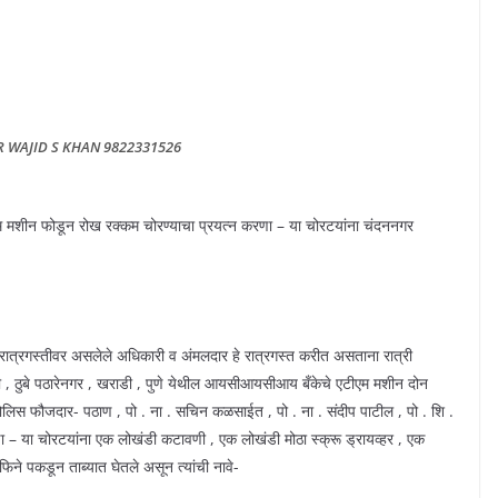
R WAJID S KHAN 9822331526
 मशीन फोडून रोख रक्कम चोरण्याचा प्रयत्न करणा – या चोरटयांना चंदननगर
ात्रगस्तीवर असलेले अधिकारी व अंमलदार हे रात्रगस्त करीत असताना रात्री
की , ठुबे पठारेनगर , खराडी , पुणे येथील आयसीआयसीआय बँकेचे एटीएम मशीन दोन
ोलिस फौजदार- पठाण , पो . ना . सचिन कळसाईत , पो . ना . संदीप पाटील , पो . शि .
– या चोरटयांना एक लोखंडी कटावणी , एक लोखंडी मोठा स्क्रू ड्रायव्हर , एक
े पकडून ताब्यात घेतले असून त्यांची नावे-