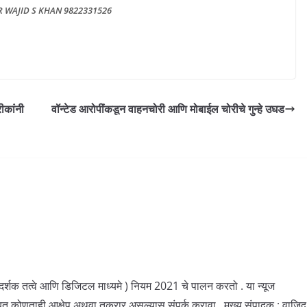
R WAJID S KHAN 9822331526
ीकांनी
वॉन्टेड आरोपींकडून वाहनचोरी आणि मोबाईल चोरीचे गुन्हे उघड
ार्गदर्शक तत्वे आणि डिजिटल माध्यमे ) नियम 2021 चे पालन करतो . या न्यूज
बत कोणताही आक्षेप अथवा तक्रार असल्यास संपर्क करावा . मुख्य संपादक : वाजिद