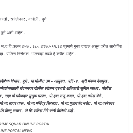
वस्ती , खांदवेनगर , वाघोली , पुणे
, पुणे अशी आहेत .
१ भा.द.वि.कलम ४५७ , ३८०,४२७,५११,३४ प्रमाणे गुन्हा दाखल असून वरील आरोपींना
ा . पोलिस निरीक्षक- भालचंद्र ढवळे हे करीत आहेत .
ादेशिक विभाग , पुणे , मा.पोलीस उप – आयुक्त , परि -४ , श्री.पंकज देशमुख ,
मार्गदर्शनाखाली चंदननगर पोलीस स्टेशन प्रभारी अधिकारी सुनिल जाधव , पोलीस
धव , सहा.पो.फौजदार युसुफ पठाण , पो.हवा.राजू कदम , पो.हवा.गणेश येळे ,
.ना.सागर तारू , पो.ना.मचिंद्र शिरसाठ , पो.ना.गुलाबचंद मरोट , पो.ना.परमेश्वर
.विष्णू लष्कर , पो.शि.सतिश गिरे यांनी केलेली आहे .
CRIME SQUAD ONLINE PORTAL
INE PORTAL NEWS