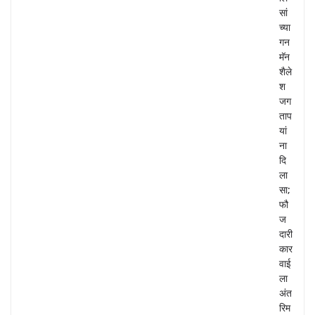
सां
च्या
गन
मॅन
शैले
श
जग
ताप
यां
ना
दि
ला
सा;
फौ
ज
दारी
कार
वाई
ला
अंत
रिम