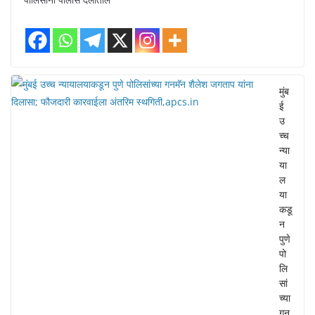
मुंब
ई
उ
च्च
न्या
या
ल
या
कडू
न
पुणे
पो
लि
सां
च्या
गन