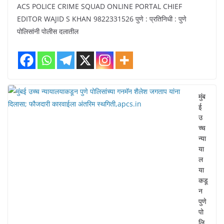
ACS POLICE CRIME SQUAD ONLINE PORTAL CHIEF
EDITOR WAJID S KHAN 9822331526 पुणे : प्रतिनिधी : पुणे
पोलिसांनी पोलीस दलातील
मुंब
ई
उ
च्च
न्या
या
ल
या
कडू
न
पुणे
पो
लि