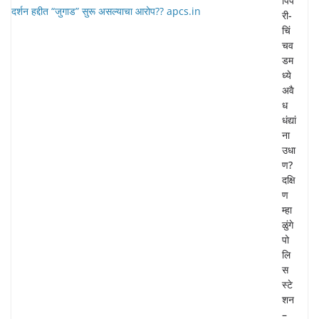
पिंप
री-
चिं
चव
डम
ध्ये
अवै
ध
धंद्यां
ना
उधा
ण?
दक्षि
ण
म्हा
ळुंगे
पो
लि
स
स्टे
शन
–