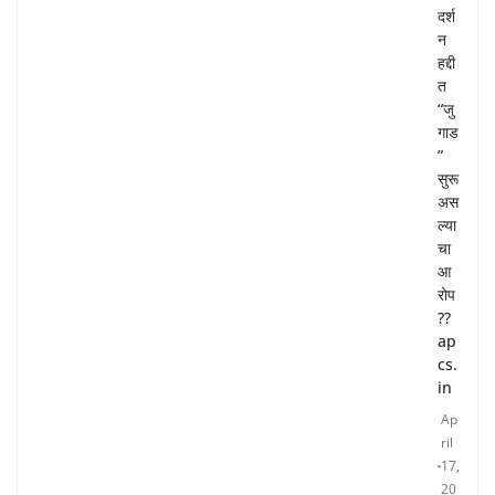
दर्श
न
हद्दी
त
“जु
गाड
”
सुरू
अस
ल्या
चा
आ
रोप
??
ap
cs.
in
Ap
ril
17,
20