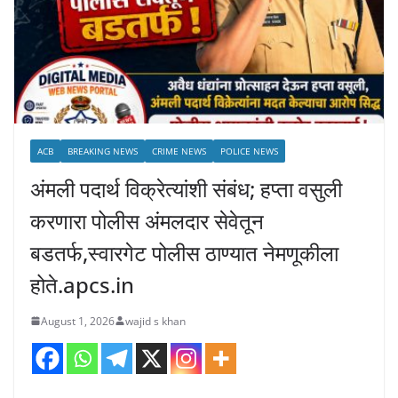
ACB
BREAKING NEWS
CRIME NEWS
POLICE NEWS
अंमली पदार्थ विक्रेत्यांशी संबंध; हप्ता वसुली
करणारा पोलीस अंमलदार सेवेतून
बडतर्फ,स्वारगेट पोलीस ठाण्यात नेमणूकीला
होते.apcs.in
August 1, 2026
wajid s khan