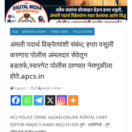
ACB
BREAKING NEWS
CRIME NEWS
POLICE NEWS
अंमली पदार्थ विक्रेत्यांशी संबंध; हप्ता वसुली
करणारा पोलीस अंमलदार सेवेतून
बडतर्फ,स्वारगेट पोलीस ठाण्यात नेमणूकीला
होते.apcs.in
August 1, 2026
wajid s khan
ACS POLICE CRIME SQUAD ONLINE PORTAL CHIEF
EDITOR WAJID S KHAN 9822331526 पुणे : प्रतिनिधी : पुणे
पोलिसांनी पोलीस दलातील