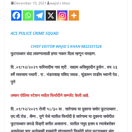
December 10, 2021
wajid s khan
ACS POLICE CRIME SQUAD
CHIEF EDITOR WAJID S KHAN 9822331526
फुटपाथवर धंदा लावण्यासाठी हप्ता नकार दिला म्हणून मारहाण.
दि .०९/१२/२०२१ फरियादीच नाव श्री . सद्याम असिमुददीन हुसेन , वय २३
वर्षे व्यवसाय पथारी , रा . भंडारशाह मशिद जवळ , चुंडामन ताडीम भवानी पेठ ,
पुणे
लष्कर पोलिस स्टेशन मधील फिर्यादीने कम्प्लेंट केली आहे.
दि .०९/१२/२०२१ रोजी १८/३० वा . सारेगामा या दुकाना समोर फुटपाथवर ,
एम.जी.रोड , कॅम्प , पुणे येथे यातील फिर्यादी हे सारेगामा या दुकाना समोरील
फुटपाथवर कपडे विक्री करीत असताना , यातील नमुद इसम व त्याचेबरोबर
असलेल्या चार अनोळखी इसमांनी संगनमताने फिर्यादी यांना फुटपाथवर धंदा