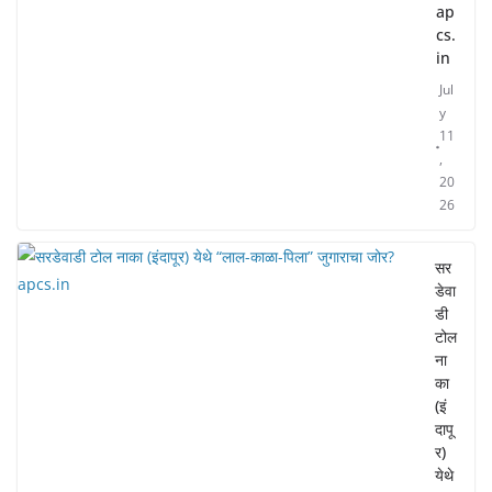
ap
cs.
in
Jul
y
11
,
20
26
सर
डेवा
डी
टोल
ना
का
(इं
दापू
र)
येथे