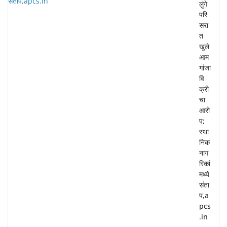
लुंगे
परि
सरा
त
खुले
आम
गांजा
वि
क्री
चा
आरो
प;
स्था
निक
नाग
रिकां
मध्ये
संता
प,a
pcs
.in