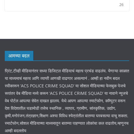
26
आमच्या बद्दल
प्रिंट,टीव्ही मीडियानंतर सध्या डिजिटल मीडियाचं महत्व प्रचंड वाढलंय. येणाऱ्या काळात
या माध्यमाचं महत्व आणि व्याप्ती आणखी वाढणार असल्यानं . आम्ही हा नवीन बदल
स्वीकारून ‘ACS POLICE CRIME SQUAD’ या सोशल मीडियाच्या फेसबुक पेजचे
रूपांतर वेब मीडिया मध्ये करून ‘ACS POLICE CRIME SQUAD’ या नावाने न्युजचे
वेब पोर्टल आपल्या सेवेत दाखल झालय. येथे आपण आपल्या स्मार्टफोन, कॉम्पुटर वरून
देश विदेशातील घडामोडी तसेच स्थानिक , व्यापार, ग्रामीण, सांस्कृतिक, उद्योग,
कृषी,मनोरंजन,तंत्रज्ञान,शिक्षण अश्या विविध श्येत्रांतील बातम्या घरबसल्या वाचू शकता.
स्मार्टफोन,सोशल मीडियाच्या माध्यमातून बातम्या पाहण्यात लोकांचा कल वाढतोय,म्हणूनच
आम्ही बदलतोय