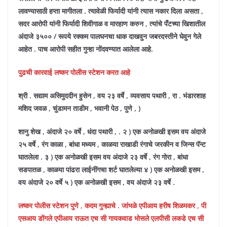
लावण्यासाठी हप्ता मागीतला . त्यावेळी फिर्यादी यांनी त्यास नकार दिला असता ,
सदर आरोपी यांनी फिर्यादी शिवीगाळ व मारहाण करुन , त्यांचे पँटच्या खिशातील
अंदाजे ३५०० / रूपये रक्कम पालघनचा धाक दाखवुन जबरदस्तीने घेवुन गेले
आहेत . पाच आरोपी सहीत गुन्हा नोंदवण्यात आलेला आहे.
पुढची कारवाई लष्कर पोलीस स्टेशन करत आहे
श्री . सद्याम असिमुददीन हुसेन , वय २३ वर्षे , व्यवसाय पथारी , रा . भंडारशाह
मशिद जवळ , चुंडामन ताडीम , भवानी पेठ , पुणे , )
शानु शेख , अंदाजे २० वर्षे , धंदा पथारी , . २ ) एक अनोळखी इसम वय अंदाजे
२५ वर्षे , रंग काळा , बांधा मध्यम , काळया राखाडी रंगाचे जरकीन व जिन्स पॅन्ट
घातलेला . ३ ) एक अनोळखी इसम वय अंदाजे २३ वर्षे , रंग गोरा , बांधा
सडपातळ , काळया पांढरा लाईनींगचा शर्ट घातलेल्या ४ ) एक अनोळखी इसम ,
वय अंदाजे २० वर्षे ५ ) एक अनोळखी इसम , वय अंदाजे २३ वर्षे .
लष्कर पोलीस स्टेशन पुणे , कदम गुन्ह्याचे . जांभळे एपीआय हरीष शिळमकर , पी
एसआय डोंगले एपीआय राऊत एच सी गायकवाड भोसले एलपीसी लकडे एच सी