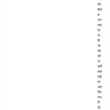
मॅन
शैले
श
जग
ताप
यां
ना
दि
ला
सा;
फौ
ज
दारी
कार
वाई
ला
अंत
रिम
स्थ
गि
ती,