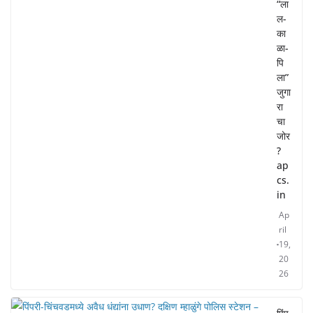
“ला
ल-
का
ळा-
पि
ला”
जुगा
रा
चा
जोर
?
ap
cs.
in
Ap
ril
19,
20
26