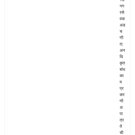
नग
रसे
वक
अड
च
णी
त;
अन
धि
कृत
बांध
का
म
प्र
कर
णी
अ
पा
त्र
ते
ची