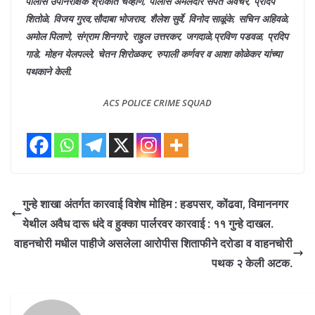
पोलीस उपनिरीक्षक श्रीकांत चव्हाण, पोलीस अमलदार संपत अवचरे, प्रदिप
शितोळे, विजय गुरव,सौदाबा भोजराव, शैलेश सुर्वे, विनोद साळूंके, सचिन अहिवळे,
अमोल पिलाणे, संग्राम शिनगारे, राहुल उत्तरकर, जगदाळे,प्रविण पडवळ, प्रदिप
गाडे, मोहन येलपल्ले, चेतन शिरोळकर, रुपाली कर्णवर व आशा कोळेकर यांच्या
पथकाने केली.
ACS POLICE CRIME SQUAD
गुन्हे शाखा अंतर्गत कारवाई विशेष मोहिम : हडपसर, कोंढवा, विमाननगर
येथील अवैध दारू धंदे व हुक्का पार्लरवर कारवाई : ११ गुन्हे दाखल.
वाहनचोरी मधील पाहीजे असलेला आरोपीस शिताफीने दरोडा व वाहनचोरी
पथक २ केली अटक.