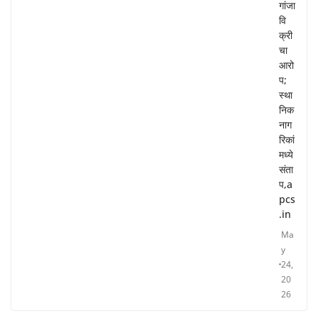
गांजा
वि
क्री
चा
आरो
प;
स्था
निक
नाग
रिकां
मध्ये
संता
प,a
pcs
.in
Ma
y
24,
20
26