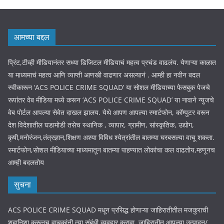
आमच्या बद्दल
प्रिंट,टीव्ही मीडियानंतर सध्या डिजिटल मीडियाचं महत्व प्रचंड वाढलंय. येणाऱ्या काळात
या माध्यमाचं महत्व आणि व्याप्ती आणखी वाढणार असल्यानं . आम्ही हा नवीन बदल
स्वीकारून ‘ACS POLICE CRIME SQUAD’ या सोशल मीडियाच्या फेसबुक पेजचे
रूपांतर वेब मीडिया मध्ये करून ‘ACS POLICE CRIME SQUAD’ या नावाने न्युजचे
वेब पोर्टल आपल्या सेवेत दाखल झालय. येथे आपण आपल्या स्मार्टफोन, कॉम्पुटर वरून
देश विदेशातील घडामोडी तसेच स्थानिक , व्यापार, ग्रामीण, सांस्कृतिक, उद्योग,
कृषी,मनोरंजन,तंत्रज्ञान,शिक्षण अश्या विविध श्येत्रांतील बातम्या घरबसल्या वाचू शकता.
स्मार्टफोन,सोशल मीडियाच्या माध्यमातून बातम्या पाहण्यात लोकांचा कल वाढतोय,म्हणूनच
आम्ही बदलतोय
सुचना
ACS POLICE CRIME SQUAD मधून प्रसिद्ध होणाऱ्या जाहिरातीतील मजकुराची
शहानिशा करूनच वाचकांनी त्या संबंधी व्यवहार करावा. जाहिरातीत आपल्या उत्पादन/