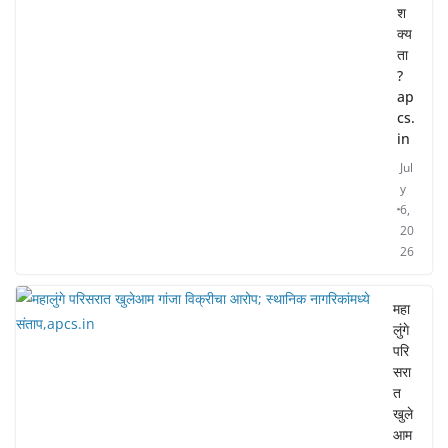
श
क्य
ता
?
ap
cs.
in
Jul
y
6,
20
26
महा
लुंगे
परि
सरा
त
खुले
आम