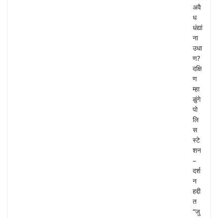
अवै
ध
धंद्यां
ना
उधा
ण?
दक्षि
ण
म्हा
ळुंगे
पो
लि
स
स्टे
शन
–
दर्श
न
हद्दी
त
“जु