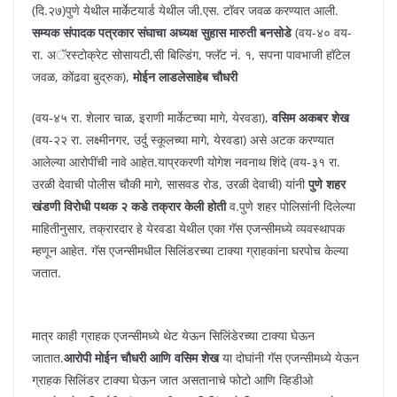
(दि.२७)पुणे येथील मार्केटयार्ड येथील जी.एस. टॉवर जवळ करण्यात आली.
सम्यक संपादक पत्रकार संघाचा अध्यक्ष सुहास मारुती बनसोडे
(वय-४० वय-
रा. अॅरस्टोक्रेट सोसायटी,सी बिल्डिंग, फ्लॅट नं. १, सपना पावभाजी हॉटेल
जवळ, कोंढवा बुद्रुक),
मोईन लाडलेसाहेब चौधरी
(वय-४५ रा. शेलार चाळ, इराणी मार्केटच्या मागे, येरवडा),
वसिम अकबर शेख
(वय-२२ रा. लक्ष्मीनगर, उर्दु स्कूलच्या मागे, येरवडा) असे अटक करण्यात
आलेल्या आरोपींची नावे आहेत.याप्रकरणी योगेश नवनाथ शिंदे (वय-३१ रा.
उरळी देवाची पोलीस चौकी मागे, सासवड रोड, उरळी देवाची) यांनी
पुणे शहर
खंडणी विरोधी पथक २ कडे तक्रार केली होती
व.पुणे शहर पोलिसांनी दिलेल्या
माहितीनुसार, तक्रारदार हे येरवडा येथील एका गॅस एजन्सीमध्ये व्यवस्थापक
म्हणून आहेत. गॅस एजन्सीमधील सिलिंडरच्या टाक्या ग्राहकांना घरपोच केल्या
जतात.
मात्र काही ग्राहक एजन्सीमध्ये थेट येऊन सिलिंडेरच्या टाक्या घेऊन
जातात.
आरोपी मोईन चौधरी आणि वसिम शेख
या दोघांनी गॅस एजन्सीमध्ये येऊन
ग्राहक सिलिंडर टाक्या घेऊन जात असतानाचे फोटो आणि व्हिडीओ