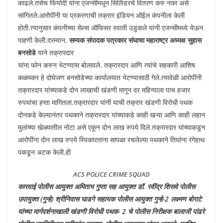
काढले.तसेच फिर्यादी यांना एजन्सीमधून सिलिंडरचे वितरण करु नका असे
सांगितले.आरोपींनी या प्रकरणाची तक्रार इंडियन ऑईल कंपनीला केली
होती.त्यानुसार कंपनीच्या सेल्स ऑफिसर स्वाती उडुकले यांनी एजन्सीमध्ये येऊन
पाहणी केली.दरम्यान,
सम्यक संपादक पत्रकार संघाचा महाराष्ट्र अध्यक्ष सुहास
बनसोडे
याने तक्रारदार
यांना फोन करुन भेटण्यास बोलावले. तक्रारदार आणि त्यांचे सहकारी आशिष
कळमकर हे दोघेजण बनसोडेच्या कार्यालयात भेटण्यासाठी गेले.त्यावेळी आरोपींनी
तक्रारदार यांच्याकडे दोन लाखाची खंडणी मागून दर महिन्याला पाच हजार
रुपयांचा हप्ता मागितला.तक्रारदार यांनी याची तक्रार खंडणी विरोधी पथक
दोनकडे केल्यानंतर पथकाने तक्रारदार यांच्याकडे काही खऱ्या आणि काही लहान
मुलांच्या खेळ्यातील नोटा असे एकून दोन लाख रुपये दिले.तक्रारदार यांच्याकडून
आरोपींना दोन लाख रुपये स्विकारताना सापळा रचलेल्या पथकाने तिघांना रंगेहाथ
पकडून अटक केली.ही
ACS POLICE CRIME SQUAD
कारवाई पोलीस आयुक्त अमिताभ गुप्ता सह आयुक्त डॉ. रवींद्र शिसवे पोलीस
उपायुक्त (गुन्हे) श्रीनिवास घाडगे सहायक पोलीस आयुक्त गुन्हे-2 लक्ष्मण बोराटे
यांच्या मार्गदर्शनाखाली खंडणी विरोधी पथक- 2 चे पोलीस निरीक्षक बालाजी पांढरे