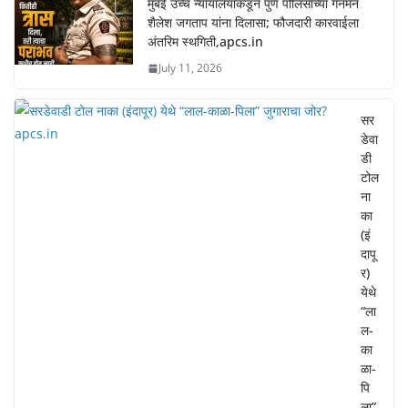
मुंबई उच्च न्यायालयाकडून पुणे पोलिसांच्या गनमॅन
शैलेश जगताप यांना दिलासा; फौजदारी कारवाईला
अंतरिम स्थगिती,apcs.in
July 11, 2026
सर
डेवा
डी
टोल
ना
का
(इं
दापू
र)
येथे
“ला
ल-
का
ळा-
पि
ला”