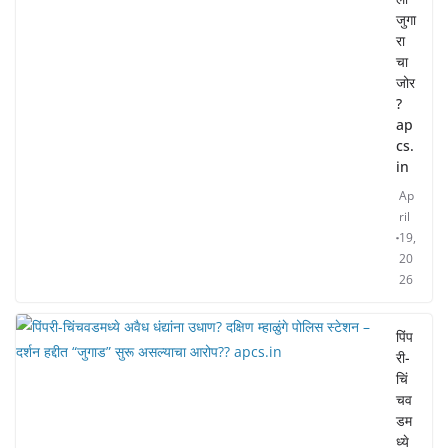
जुगा
रा
चा
जोर
?
ap
cs.
in
Ap
ril
19,
20
26
पिंप
री-
चिं
चव
डम
ध्ये