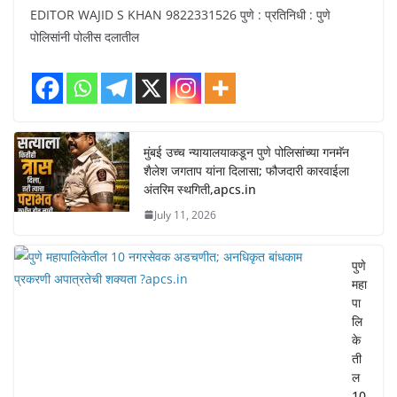
EDITOR WAJID S KHAN 9822331526 पुणे : प्रतिनिधी : पुणे
पोलिसांनी पोलीस दलातील
मुंबई उच्च न्यायालयाकडून पुणे पोलिसांच्या गनमॅन
शैलेश जगताप यांना दिलासा; फौजदारी कारवाईला
अंतरिम स्थगिती,apcs.in
July 11, 2026
पुणे
महा
पा
लि
के
ती
ल
10