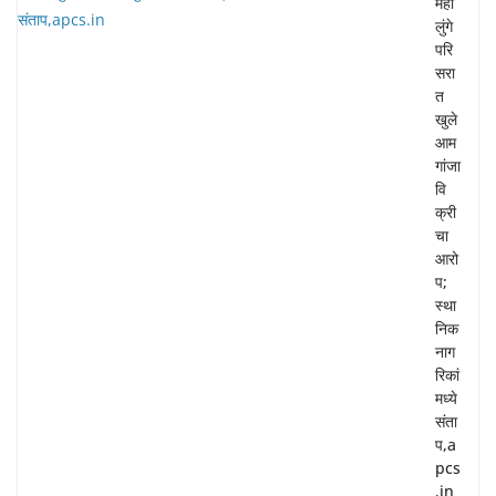
महा
लुंगे
परि
सरा
त
खुले
आम
गांजा
वि
क्री
चा
आरो
प;
स्था
निक
नाग
रिकां
मध्ये
संता
प,a
pcs
.in