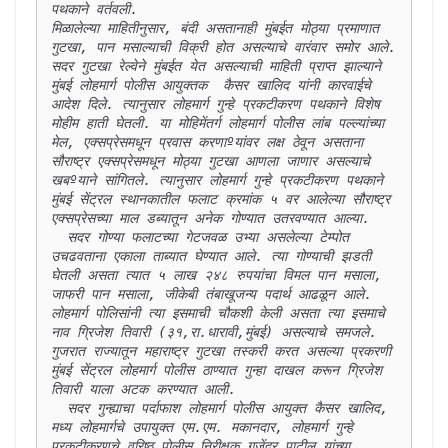
पथकाने वर्तवली. 

मिळालेल्या माहितीनुसार, बंदी असतानाही मुंबईत मोठ्या प्रमाणात 
गुटखा, पान मसाल्याची विक्री होत असल्याचे वारंवार समोर आले. 
सदर गुटखा रेल्वेने मुंबईत येत असल्याची माहिती प्राप्त झाल्याने 
मुंबई लोहमार्ग पोलीस आयुक्तक  कैसर खालिद यांनी कारवाईचे 
आदेश दिले. त्यानुसार लोहमार्ग गुन्हे प्रकटीकरण पथकाने विशेष 
मोहीम हाती घेतली. या मोहिमेंतर्ग लोहमार्ग पोलीस लांब पल्ल्यांच्या 
मेल, एक्सप्रेसमधून प्रवास करणाºयांवर लक्ष ठेवून असताना 
सौराष्ट्र एक्सप्रेसमधून मोठ्या गुटखा आणला जाणार असल्याचे 
खबºयाने सांगितले. त्यानुसार लोहमार्ग गुन्हे प्रकटीकरण पथकाने 
मुंबई सेंट्रल स्थानकातील फलाट क्रमांक ५ वर आलेल्या सौराष्ट्र 
एक्सप्रेसच्या माल डब्यातून अनेक गोण्यात उतरवण्यात आल्या. 

  सदर गोण्या फलाटच्या गेटजवळ उभ्या असलेल्या टेम्पोत 
उचढवताना एकाला ताब्यात घेण्यात आले. त्या गोण्याची झडती 
घेतली असता त्यात ५ लाख २४८ रुपयांचा विमल पान मसाला, 
जाफरी पान मसाला, जीकेबी तंबाखूजन्य पदार्थ आढळून आले. 
लोहमार्ग पोलिसांनी त्या इसमाची चौकशी केली असता त्या इसमाचे 
नाव ग्रिजेश तिवारी (३१,रा.धारावी,मुंबई) असल्याचे समजले. 
गुजरात राज्यातून महाराष्ट्र गुटखा तस्करी करत असल्या प्रकरणी 
मुंबई सेंट्रल लोहमार्ग पोलीस ठाण्यात गुन्हा दाखल करून ग्रिजेश 
तिवारी याला अटक करण्यात आली.

  सदर गुन्ह्याचा पर्दाफाश लोहमार्ग पोलीस आयुक्त कैसर खालिद, 
मध्य लोहमार्गचे उपायुक्त एम.एम. मकानदार, लोहमार्ग गुन्हे 
प्रकटीकरणचे वरिष्ठ पोलीस निरीक्षक गजेंद्र पाटील यांच्या 