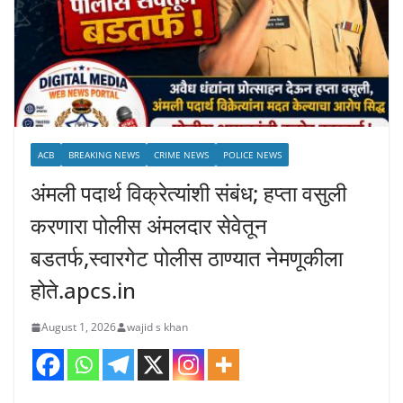
ACB
BREAKING NEWS
CRIME NEWS
POLICE NEWS
अंमली पदार्थ विक्रेत्यांशी संबंध; हप्ता वसुली
करणारा पोलीस अंमलदार सेवेतून
बडतर्फ,स्वारगेट पोलीस ठाण्यात नेमणूकीला
होते.apcs.in
August 1, 2026
wajid s khan