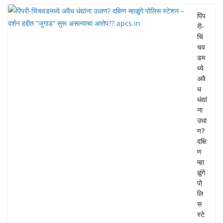
पिंप
री-
चिं
चव
डम
ध्ये
अवै
ध
धंद्यां
ना
उधा
ण?
दक्षि
ण
म्हा
ळुंगे
पो
लि
स
स्टे