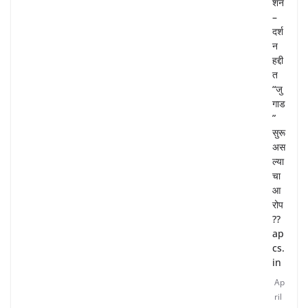
शन
–
दर्श
न
हद्दी
त
“जु
गाड
”
सुरू
अस
ल्या
चा
आ
रोप
??
ap
cs.
in
Ap
ril