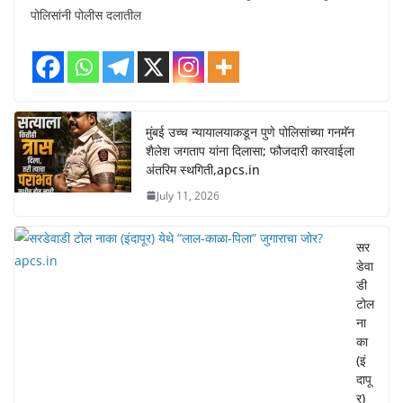
पोलिसांनी पोलीस दलातील
मुंबई उच्च न्यायालयाकडून पुणे पोलिसांच्या गनमॅन
शैलेश जगताप यांना दिलासा; फौजदारी कारवाईला
अंतरिम स्थगिती,apcs.in
July 11, 2026
सर
डेवा
डी
टोल
ना
का
(इं
दापू
र)