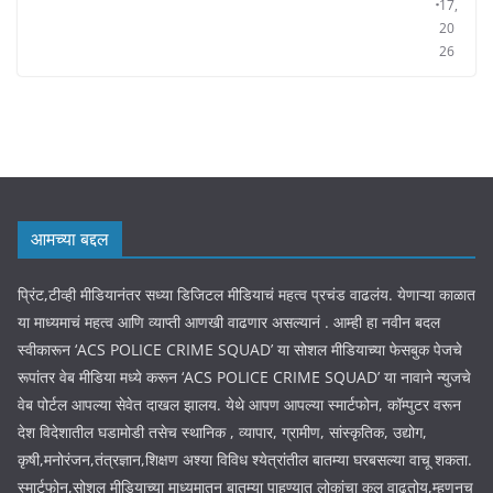
17,
20
26
आमच्या बद्दल
प्रिंट,टीव्ही मीडियानंतर सध्या डिजिटल मीडियाचं महत्व प्रचंड वाढलंय. येणाऱ्या काळात
या माध्यमाचं महत्व आणि व्याप्ती आणखी वाढणार असल्यानं . आम्ही हा नवीन बदल
स्वीकारून ‘ACS POLICE CRIME SQUAD’ या सोशल मीडियाच्या फेसबुक पेजचे
रूपांतर वेब मीडिया मध्ये करून ‘ACS POLICE CRIME SQUAD’ या नावाने न्युजचे
वेब पोर्टल आपल्या सेवेत दाखल झालय. येथे आपण आपल्या स्मार्टफोन, कॉम्पुटर वरून
देश विदेशातील घडामोडी तसेच स्थानिक , व्यापार, ग्रामीण, सांस्कृतिक, उद्योग,
कृषी,मनोरंजन,तंत्रज्ञान,शिक्षण अश्या विविध श्येत्रांतील बातम्या घरबसल्या वाचू शकता.
स्मार्टफोन,सोशल मीडियाच्या माध्यमातून बातम्या पाहण्यात लोकांचा कल वाढतोय,म्हणूनच