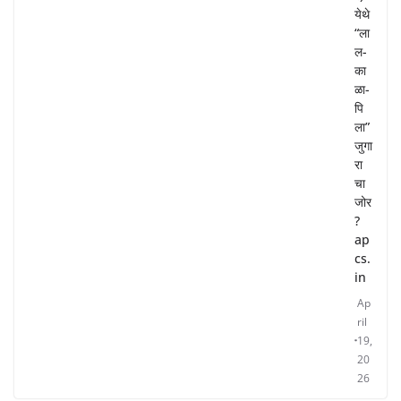
येथे
“ला
ल-
का
ळा-
पि
ला”
जुगा
रा
चा
जोर
?
ap
cs.
in
Ap
ril
19,
20
26