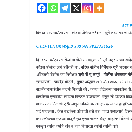
ACS 
दिनांक ०९/१०/२०२१ . कोंढवा पोलीस स्टेशन , पुणे शहर गावठी पि
CHIEF EDITOR WAJID S KHAN 9822331526
दि .०८/१०/२०२१ रोजी मा.पोलीस आयुक्त सो पुणे शहर यांच्या आदेशा
कोंढवा पोलीस ठाणे हद्दीतही
मा . वरिष्ठ पोलीस निरीक्षक श्री सरदार 
अधिकारी पोलीस उप निरीक्षक
श्री पी यु कापुरे , पोलीस अंमलदार य
रत्नपारखी , जयदेव भोसले , तुषार आल्हाट
असे ऑल आउट कोम्बींग
बातमीदारामार्फतीने बातमी मिळाली की , कान्हा हॉटेलच्या चौकातील 
वाढलेल्या इसमाच्या कमरेला पिस्टल बाळगलेला असुन तो पिस्टल विक्
पथक सदर ठिकाणी ट्रॅप लावुन थांबले असता एक इसम कान्हा हॉटेलच्
शर्ट घातलेला , केस वाढलेला कोणाची तरी वाट पाहत असल्याचे दिसला 
बस स्टॉफच्या उजव्या बाजुने एक इसम चालत येवुन काहीतरी बोलणे करु
पकडुन त्यांना त्यांचे नांव व पत्ता विचारता त्यांनी त्यांची नावे