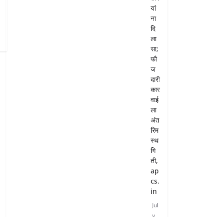
यां
ना
दि
ला
सा;
फौ
ज
दारी
कार
वाई
ला
अंत
रिम
स्थ
गि
ती,
ap
cs.
in
Jul
y