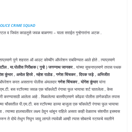
POLICE CRIME SQUAD
स्टल व जिवंत काडतुसे जवळ बाळगणा – याला सराईत गुन्हेगारांना अटक .
प्रमाणे पुणे शहरात ऑ आउट कोम्बींग ऑपरेशन राबविण्यात आले होते . त्याप्रमाणे
पाटील , मा.पोलीस निरीक्षक ( गुन्हे ) जगन्नाथ जानकर
, यांच्या सुचनाप्रमाणे तपास पथक
ोगेश कुंभार , अमोल हिरवे , महेश राठोड , गणेश चिंचकर , दिपक जड़े , अभिजीत
 ऑपरेशन करत असताना पोलीस अंमलदार
गणेश चिंचकर , योगेश कुंभार
यांना
पी.एम.टी. बस स्टॉपच्या जवळ एक चॉकलेटी रंगाचा फुल भायाचा शर्ट घातलेला , केस
री करण्यासाठी आलेला आहे . मिळालेल्या बातमीप्रमाणे कोंढवा पोलीस ठाणेकडील तपास
या चौकातील पी.एम.टी. बस स्टॉपच्या डाव्या बाजुला एक चॉकलेटी रंगाचा फुल भायाचा
. त्याच्या हालचालींवर लक्ष्य ठेवुन थांबुन राहिले असता काही वेळातच संशयीत इसमास
न ते दोघे तेथुन निघुन जावु लागले त्यावेळी आम्ही त्यास सोबतचे स्टाफचे मदतीने