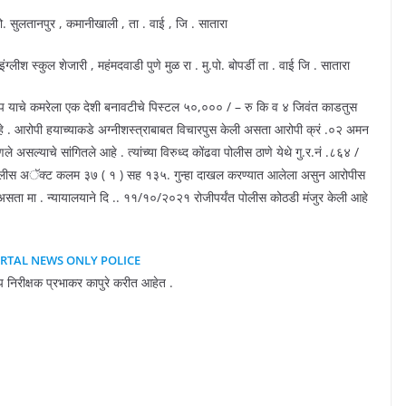
पो. सुलतानपुर , कमानीखाली , ता . वाई , जि . सातारा
लीश स्कुल शेजारी , महंमदवाडी पुणे मुळ रा . मु.पो. बोपर्डी ता . वाई जि . सातारा
जगताप याचे कमरेला एक देशी बनावटीचे पिस्टल ५०,००० / – रु कि व ४ जिवंत काडतुस
आहे . आरोपी हयाच्याकडे अग्नीशस्त्राबाबत विचारपुस केली असता आरोपी क्रं .०२ अमन
असल्याचे सांगितले आहे . त्यांच्या विरुध्द कोंढवा पोलीस ठाणे येथे गु.र.नं .८६४ /
 पोलीस अॅक्ट कलम ३७ ( १ ) सह १३५. गुन्हा दाखल करण्यात आलेला असुन आरोपीस
असता मा . न्यायालयाने दि .. ११/१०/२०२१ रोजीपर्यंत पोलीस कोठडी मंजुर केली आहे
RTAL NEWS ONLY POLICE
 उप निरीक्षक प्रभाकर कापुरे करीत आहेत .