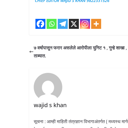
CHIEF EDITOR WAJID S KHAN 9822331526
७ वर्षापासुन फरार असलेले आरोपीला युनिट १ , गुन्हे शाखा , 
ताब्यात.
wajid s khan
सूचना : आम्ही माहिती तंत्रज्ञान विभागाअंतर्गत ( मध्यस्थ म