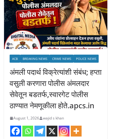
ACB
BREAKING NEWS
CRIME NEWS
POLICE NEWS
अंमली पदार्थ विक्रेत्यांशी संबंध; हप्ता
वसुली करणारा पोलीस अंमलदार
सेवेतून बडतर्फ,स्वारगेट पोलीस
ठाण्यात नेमणूकीला होते.apcs.in
August 1, 2026
wajid s khan