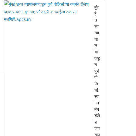
मुंब
ई
उ
च्च
न्या
या
ल
या
कडू
न
पुणे
पो
लि
सां
च्या
गन
मॅन
शैले
श
जग
ताप