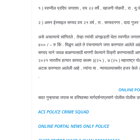
१ ) स्वप्नील प्रदिप जगताप , वय २२ वर्षे , खाजगी नोकरी , रा . मु.
२ ) अमन ईस्माइल सय्यद वय २१ वर्ष , रा . सय्यदनगर , दादा गुजर इंग्
असे असल्याचे सांगितले . तेव्हा त्यांची अंगझडती घेता स्वप्नील 
४०० / – रु किं . मिळुन आले ते पंचनाम्याने जप्त करण्यात आलेले 
सय्यद याने जवळ बाळण्यासाठी मागणी केल्याने विक्री करण्यासाठी आणले 
२०२१ भारतीय हत्यार कायदा कलम ३(२५ ) , ७ (२५ ) महाराष्ट्र
अटक करण्यात आलेली आहे . त्यांना मा . न्यायालयासमोर हजर केले 
.
ONLINE PO
सदर गुन्हयाचा तपास मा वरिष्ठाच्या मार्गदर्शनाप्रमाणे पोलीस पोलीस
ACS POLICE CRIME SQUAD
ONLINE PORTAL NEWS ONLY POLICE