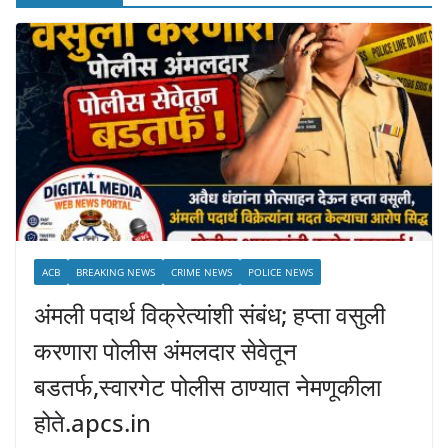
ACB
BREAKING NEWS
CRIME NEWS
POLICE NEWS
अंमली पदार्थ विक्रेत्यांशी संबंध; हप्ता वसुली
करणारा पोलीस अंमलदार सेवेतून
बडतर्फ,स्वारगेट पोलीस ठाण्यात नेमणूकीला
होते.apcs.in