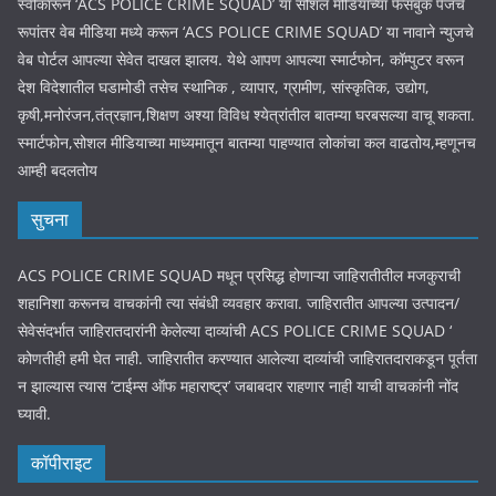
स्वीकारून ‘ACS POLICE CRIME SQUAD’ या सोशल मीडियाच्या फेसबुक पेजचे
रूपांतर वेब मीडिया मध्ये करून ‘ACS POLICE CRIME SQUAD’ या नावाने न्युजचे
वेब पोर्टल आपल्या सेवेत दाखल झालय. येथे आपण आपल्या स्मार्टफोन, कॉम्पुटर वरून
देश विदेशातील घडामोडी तसेच स्थानिक , व्यापार, ग्रामीण, सांस्कृतिक, उद्योग,
कृषी,मनोरंजन,तंत्रज्ञान,शिक्षण अश्या विविध श्येत्रांतील बातम्या घरबसल्या वाचू शकता.
स्मार्टफोन,सोशल मीडियाच्या माध्यमातून बातम्या पाहण्यात लोकांचा कल वाढतोय,म्हणूनच
आम्ही बदलतोय
सुचना
ACS POLICE CRIME SQUAD मधून प्रसिद्ध होणाऱ्या जाहिरातीतील मजकुराची
शहानिशा करूनच वाचकांनी त्या संबंधी व्यवहार करावा. जाहिरातीत आपल्या उत्पादन/
सेवेसंदर्भात जाहिरातदारांनी केलेल्या दाव्यांची ACS POLICE CRIME SQUAD ‘
कोणतीही हमी घेत नाही. जाहिरातीत करण्यात आलेल्या दाव्यांची जाहिरातदाराकडून पूर्तता
न झाल्यास त्यास ‘टाईम्स ऑफ महाराष्ट्र’ जबाबदार राहणार नाही याची वाचकांनी नोंद
घ्यावी.
कॉपीराइट