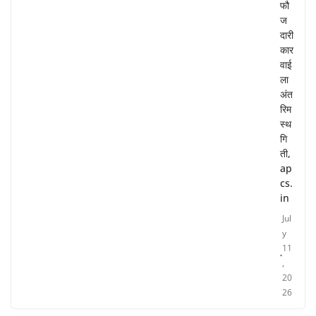
फौ
ज
दारी
कार
वाई
ला
अंत
रिम
स्थ
गि
ती,
ap
cs.
in
Jul
y
11
,
20
26