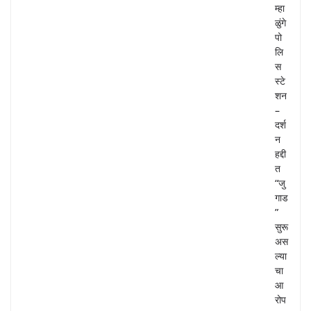
म्हा
ळुंगे
पो
लि
स
स्टे
शन
–
दर्श
न
हद्दी
त
“जु
गाड
”
सुरू
अस
ल्या
चा
आ
रोप