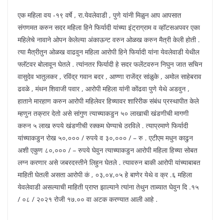
एक महिला वय -१९ वर्षे , रा.येवलेवाडी , पुणे यांनी मिळुन आप आपसात
संगणमत करुन सदर महिला हिने फिर्यादी यांच्या इंट्राग्राम व व्हॉटसअपवर एका
महिलेचे नावाने ओपन केलेल्या अंकाऊन्ट वरुन ओळख करुन मैत्री केली होती .
त्या मैत्रीतुन ओळख वाढवुन महिला आरोपी हिने फिर्यादी यांना येवलेवाडी येथील
फ्लॅटवर बोलावून घेतले . त्यांनतर फिर्यादी हे सदर फलेंटवरुन निघुन जात सचिन
वासुदेव भातुलकर , रविंद्र गवान बदर , आण्णा राजेंद्र सांळुके , अमोल साहेबराव
ढवळे , मंथन शिवाजी पवार , आरोपी महिला यांनी कोंढवा पुणे येथे अडवुन ,
हाताने मारहाण करुन आरोपी महिलेवर हिच्यावर शारिरीक संबंध प्रस्थापीत केले
म्हणुन तक्रार देतो असे सांगुण त्याच्याकडुन ५० लाखाची खंडणीची मागणी
करुन ५ लाख रुपये खंडणीची रक्कम घेण्याचे ठरविले . त्याप्रमाणे फिर्यादी
यांच्याकडुन रोख ५०,००० / रुपये व ३०,००० / – रु . एटीएम मधुन काढुन
अशी एकुण ८०,००० / – रुपये घेवुन त्याच्याकडुन आरोपी महिला हिच्या सोबत
लग्न करणार असे जबरदस्तीने लिहुन घेतले . त्यावरुन बाकी आरोपी यांच्याबाबत
माहिती घेतली असता आरोपी कं , ०३,०४,०५ हे बाणेर येथे व क्र .६ महिला
येवलेवाडी असल्याची माहिती प्राप्त झाल्याने त्यांना तेथुन ताब्यात घेवुन दि .१५
/ ०८ / २०२१ रोजी १७.०० वा अटक करण्यात आली आहे .