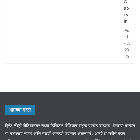
??
ap
cs.
in
Ap
ril
17,
20
26
आमच्या बद्दल
प्रिंट,टीव्ही मीडियानंतर सध्या डिजिटल मीडियाचं महत्व प्रचंड वाढलंय. येणाऱ्या काळात
या माध्यमाचं महत्व आणि व्याप्ती आणखी वाढणार असल्यानं . आम्ही हा नवीन बदल