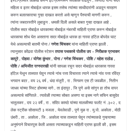
इंस्टाग्रामवर ओळख करुन इंटग्रामनरून जवळीक वाढवुन , फिर्यादी यांना सदर
महिला व इतर मोबाईल धारक इसम तसेच त्यांच्या साथीदारांनी अडवुन मारहाण
करुन बलात्काराचा गुन्हा दाखल करतो असे म्हणुन पैश्याची मागणी करुन ,
त्यांना जबदरस्तीने लुबाडुन . धमकी दिली असले बाबत गुन्हा दाखल आहे .
पोलीस सदर मोबाईल धारकाच्या मोबाईल नंबरची माहिती प्राप्त करुन मोबाईल
धारकाचा शोध घेत असताना सदर मोबाईल धारक हा गारवा हॉटेल बोपदेव घाट
येथे असल्याची बातमी पोना /
गणेश चिंचकर
यांना माहिती प्राप्त झाली .
त्यानुसार कोंढवा पोलीस स्टेशन
तपास पथकाचे पोलीस उप – निरीक्षक प्रभाकर
कापुरे , पोहवा / योगेश कुंभार , पोना / गणेश चिंचकर , पोशि / महेश राठोड ,
पोशि / अभिजीत रत्नपारखी
यांनी सापळा रचुन सदर मोबाईल धारकास गारवा
हॉटेल येथुन ताब्यात घेवुन त्याचे नांच पत्ता विचारता त्याने त्याचे नांव पत्ता रविंद्र
भगवान बदर , वय २६ वर्ष , धंदा मंजुरी , रा . भिगवण एस टी जवळील , नितीन
जाधव यांच्या स्विट होमच्या मागे , ता इंदापुर , जि पुणे असे सांगुन हा तोच वापर
असल्याचे सांगितले . त्यावेळी त्याच्या सोबत असणा या इसम नागे सचिन बासुदेव
भातुलकर , दय २२ वर्षे , रा . संदिप कामठे यांच्या मालकीच्या फलॅट नं .३०२ , द
लेक स्ट्रीक सोसायटी ३ मजला , येवलेवाडी , पुणे मुळ रा . मु.पो. अकोला , मोठी
उंबरी , ता . अकोला , जि . अकोला यास ताब्यात घेवुन त्यांच्याकडे गुन्हयाच्या
अनुषंगाने विचारपुस केली असता त्याच्याकडुन माहिती प्राप्त झाली की , इसम