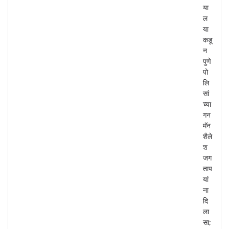
या
ल
या
कडू
न
पुणे
पो
लि
सां
च्या
गन
मॅन
शैले
श
जग
ताप
यां
ना
दि
ला
सा;