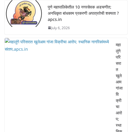
पुणे महापालिकेतील 10 नगरसेवक अडचणीत;
अनधिकृत बांधकाम प्रकरणी अपात्रतेची शक्यता ?
apcs.in
July 6, 2026
महा
लुंगे
परि
सरा
त
खुले
आम
गांजा
वि
क्री
चा
आरो
प;
स्था
निक