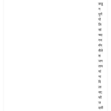
कडू
न
पुणे
पो
लि
सां
च्या
गन
मॅन
शैले
श
जग
ताप
यां
ना
दि
ला
सा;
फौ
ज
दारी