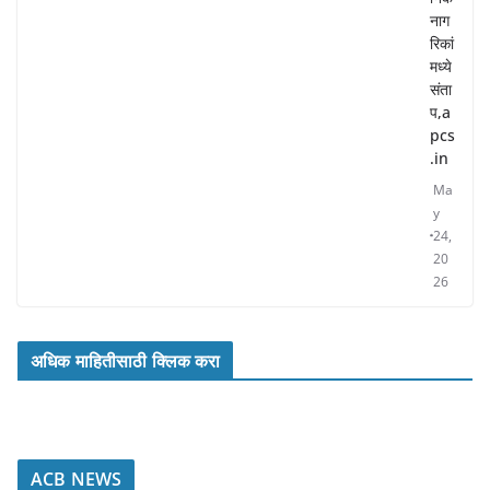
नाग
रिकां
मध्ये
संता
प,a
pcs
.in
Ma
y
24,
20
26
अधिक माहितीसाठी क्लिक करा
ACB NEWS