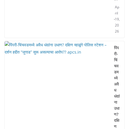
Ap
ril
19,
20
26
पिंप
री-
चिं
चव
डम
ध्ये
अवै
ध
धंद्यां
ना
उधा
ण?
दक्षि
ण