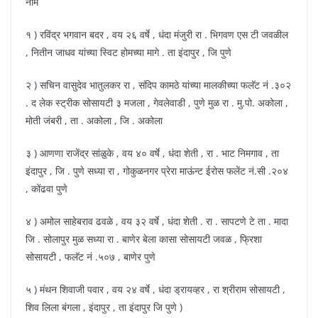
नामे
१ ) रविंद्र भगवान बदर , वय २६ वर्षे , धंदा मंजुरी रा . भिगवण एस टी जवळील
, नितीन जाधव यांच्या स्विट होमच्या मागे . ता इंदापुर , जि पुणे
२ ) सचिन वासुदेव भातुलकर रा , संदिप कामठे यांच्या मालकीच्या फलॅट नं .३०२
. द लेक स्ट्रीक सोसायटी ३ मजला , गेवलेवाडी , पुणे मुळ रा . मु.पो. अकोला ,
मोती जंबरी , ता . अकोला , जि . अकोला
३ ) आणणा राजेंद्र सांळुके , वय ४० वर्षे , धंदा शेती , रा . भाट निमगाव , ता
इंदापुर , जि . पुणे सध्या रा , गोकुळनगर प्रेरा माऊंन्ट ईरोस फलेंट नं.सी .२०४
, कोंढवा पुणे
४ ) अमोल साहेबराव ढवळे , वय ३२ वर्षे , धंदा शेती . रा . सापटणे टे ता . मादा
जि . सोलापुर मुळ सध्या रा . बाणेर बेला कासा सोसायटी जवळ , फ्रिशा
सोसायटी , फलॅट नं .५०७ , बाणेर पुणे
५ ) मंथन शिवाजी पवार , वय २४ वर्षे , धंदा ड्रायव्हर , रा श्रीराम सोसायटी ,
शिव लिला बंगला , इंदापुर , ता इंदापुर जि पुणे )