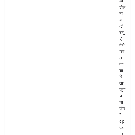
डी
टोल
ना
का
(इं
दापू
र)
येथे
“ला
ल-
का
ळा-
पि
ला”
जुगा
रा
चा
जोर
?
ap
cs.
in