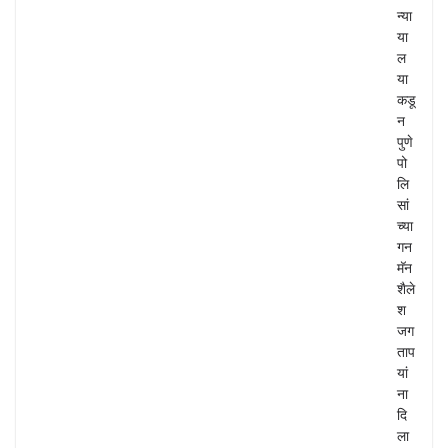
न्या
या
ल
या
कडू
न
पुणे
पो
लि
सां
च्या
गन
मॅन
शैले
श
जग
ताप
यां
ना
दि
ला