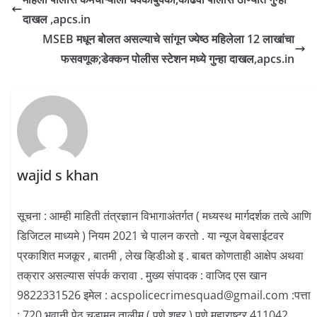
दाखल ,apcs.in
MSEB मधून बोलत असल्याचे सांगून ज्येष्ठ महिलेला 12 लाखांचा
फसवणूक;डेक्कन पोलीस स्टेशन मध्ये गुन्हा दाखल,apcs.in
wajid s khan
सूचना : आम्ही माहिती तंत्रज्ञान विभागाअंतर्गत ( मध्यस्थ मार्गदर्शक तत्वे आणि
डिजिटल माध्यमे ) नियम 2021 चे पालन करतो . या न्यूज वेबसाईटवर
प्रकाशित मजकूर , बातमी , लेख व्हिडीओ इ . बाबत कोणताही आक्षेप अथवा
तक्रार असल्यास संपर्क करावा . मुख्य संपादक : वाजिद एस खान
9822331526 इमेल : acspolicecrimesquad@gmail.com :पत्ता
: 720,भवानी पेठ चुडामन तालीम ( पुणे शहर ) पुणे महाराष्ट्र 411042