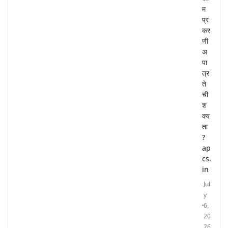
म
प्र
कर
णी
अ
पा
त्र
ते
ची
श
क्य
ता
?
ap
cs.
in
Jul
y
6,
20
26