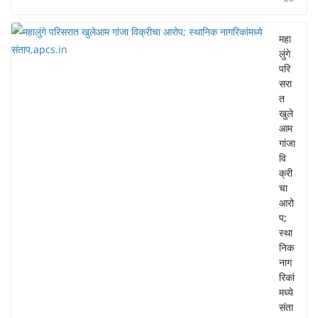
महा
लुंगे
परि
सरा
त
खुले
आम
गांजा
वि
क्री
चा
आरो
प;
स्था
निक
नाग
रिकां
मध्ये
संता