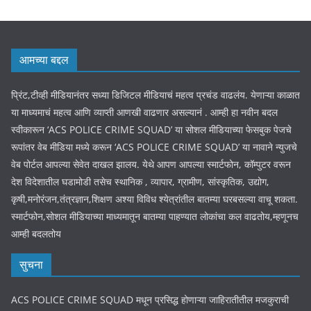
आमच्या बद्दल
प्रिंट,टीव्ही मीडियानंतर सध्या डिजिटल मीडियाचं महत्व प्रचंड वाढलंय. येणाऱ्या काळात
या माध्यमाचं महत्व आणि व्याप्ती आणखी वाढणार असल्यानं . आम्ही हा नवीन बदल
स्वीकारून ‘ACS POLICE CRIME SQUAD’ या सोशल मीडियाच्या फेसबुक पेजचे
रूपांतर वेब मीडिया मध्ये करून ‘ACS POLICE CRIME SQUAD’ या नावाने न्युजचे
वेब पोर्टल आपल्या सेवेत दाखल झालय. येथे आपण आपल्या स्मार्टफोन, कॉम्पुटर वरून
देश विदेशातील घडामोडी तसेच स्थानिक , व्यापार, ग्रामीण, सांस्कृतिक, उद्योग,
कृषी,मनोरंजन,तंत्रज्ञान,शिक्षण अश्या विविध श्येत्रांतील बातम्या घरबसल्या वाचू शकता.
स्मार्टफोन,सोशल मीडियाच्या माध्यमातून बातम्या पाहण्यात लोकांचा कल वाढतोय,म्हणूनच
आम्ही बदलतोय
सुचना
ACS POLICE CRIME SQUAD मधून प्रसिद्ध होणाऱ्या जाहिरातीतील मजकुराची