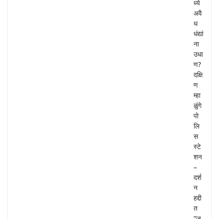
ध्ये
अवै
ध
धंद्यां
ना
उधा
ण?
दक्षि
ण
म्हा
ळुंगे
पो
लि
स
स्टे
शन
–
दर्श
न
हद्दी
त
“जु