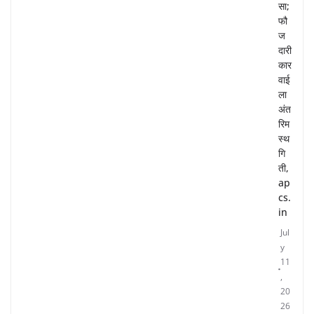
सा;
फौ
ज
दारी
कार
वाई
ला
अंत
रिम
स्थ
गि
ती,
ap
cs.
in
Jul
y
11
,
20
26