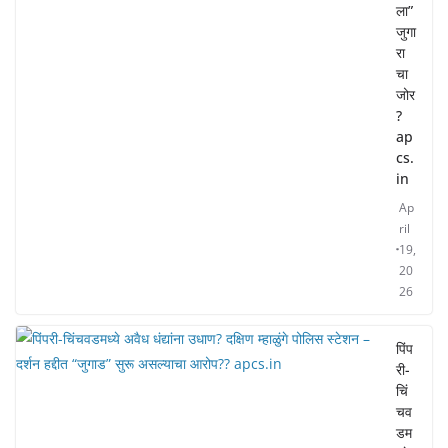
ला”
जुगा
रा
चा
जोर
?
ap
cs.
in
Ap
ril
19,
20
26
पिंप
री-
चिं
चव
डम