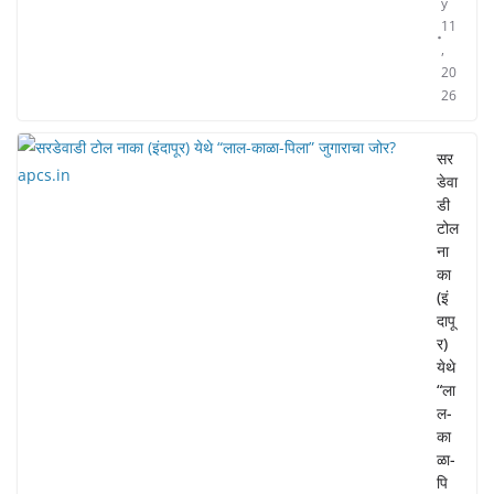
y
11
,
20
26
सर
डेवा
डी
टोल
ना
का
(इं
दापू
र)
येथे
“ला
ल-
का
ळा-
पि