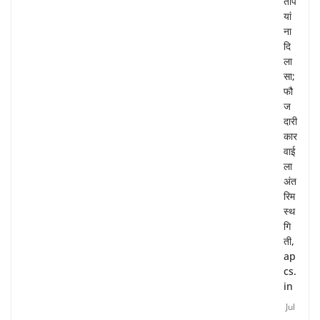
ताप
यां
ना
दि
ला
सा;
फौ
ज
दारी
कार
वाई
ला
अंत
रिम
स्थ
गि
ती,
ap
cs.
in
Jul