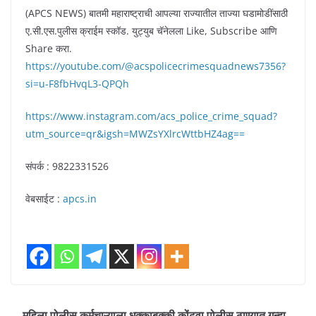
(APCS NEWS) बातमी महाराष्ट्राची आपल्या राज्यातील ताज्या घडामोडींसाठी
ए.सी.एस.पुलीस क्राईम स्कॉड. युट्युब चॅनेलला Like, Subscribe आणि
Share करा.
https://youtube.com/@acspolicecrimesquadnews7356?
si=u-F8fbHvqL3-QPQh
https://www.instagram.com/acs_police_crime_squad?
utm_source=qr&igsh=MWZsYXlrcWttbHZ4ag==
संपर्क : 9822331526
वेबसाईट :
apcs.in
महिला पोलीस कर्मचाऱ्याला धक्काबुक्की,कोंढवा पोलीस ठाण्यात गुन्हा