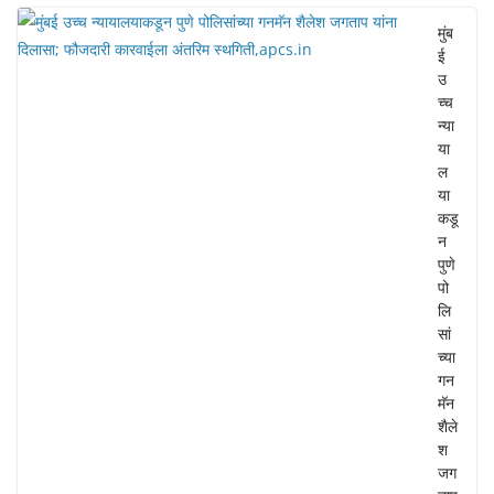
मुंब
ई
उ
च्च
न्या
या
ल
या
कडू
न
पुणे
पो
लि
सां
च्या
गन
मॅन
शैले
श
जग