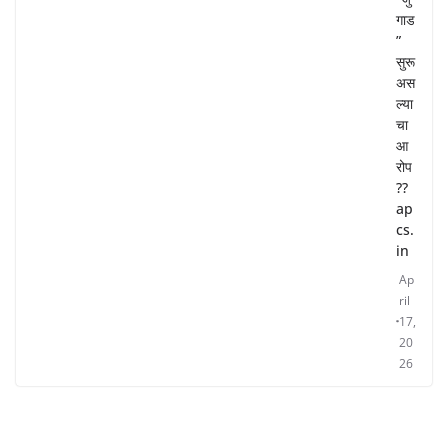
गाड
”
सुरू
अस
ल्या
चा
आ
रोप
??
ap
cs.
in
Ap
ril
17,
20
26