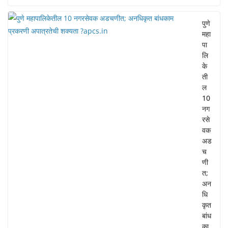
पुणे
महा
पा
लि
के
ती
ल
10
नग
रसे
वक
अड
च
णी
त;
अन
धि
कृत
बांध
का