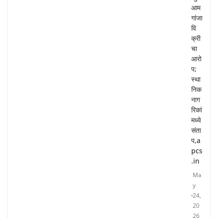
आम
गांजा
वि
क्री
चा
आरो
प;
स्था
निक
नाग
रिकां
मध्ये
संता
प,a
pcs
.in
Ma
y
24,
20
26