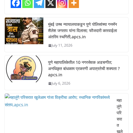
मुंबई उच्च न्यायालयाकडून पुणे पोलिसांच्या गनमॅन
शैलेश जगताप यांना दिलासा; फौजदारी कारवाईला
अंतरिम स्थगिती,apcs.in
July 11, 2026
पुणे महापालिकेतील 10 नगरसेवक अडचणीत;
अनधिकृत बांधकाम प्रकरणी अपात्रतेची शक्यता ?
apcs.in
July 6, 2026
महा
लुंगे
परि
सरा
त
खुले