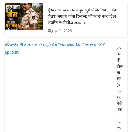
मुंबई उच्च न्यायालयाकडून पुणे पोलिसांच्या गनमॅन
शैलेश जगताप यांना दिलासा; फौजदारी कारवाईला
अंतरिम स्थगिती,apcs.in
July 11, 2026
सर
डेवा
डी
टोल
ना
का
(इं
दापू
र)
येथे
“ला
ल-
का
ळा-