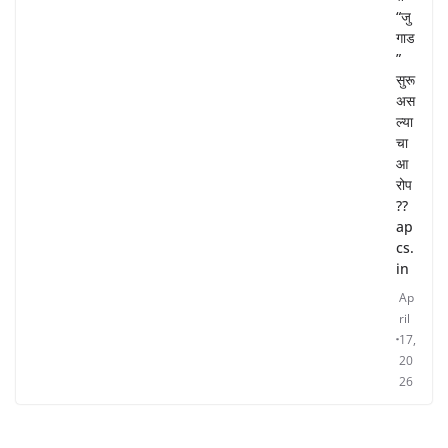
“जु
गाड
”
सुरू
अस
ल्या
चा
आ
रोप
??
ap
cs.
in
Ap
ril
17,
20
26