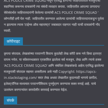
ACS POLICE CRIME SQUAD मधून प्रसिद्ध होणाऱ्या जाहिरातीतील मजकुराची
शहानिशा करूनच वाचकांनी त्या संबंधी व्यवहार करावा. जाहिरातीत आपल्या उत्पादन/
सेवेसंदर्भात जाहिरातदारांनी केलेल्या दाव्यांची ACS POLICE CRIME SQUAD ‘
कोणतीही हमी घेत नाही. जाहिरातीत करण्यात आलेल्या दाव्यांची जाहिरातदाराकडून पूर्तता
न झाल्यास त्यास ‘टाईम्स ऑफ महाराष्ट्र’ जबाबदार राहणार नाही याची वाचकांनी नोंद
घ्यावी.
कॉपीराइट
कृपया संपादक, लेखकांच्या परवानगी शिवाय कुठलेही लेख कॉपी करू नये किवा इतरत्र
वापरू नयेत. या संकेतस्थळावर प्रकाशित झालेला सर्व मजकूर, लेख आणि त्याचे हक्क
‘ACS POLICE CRIME SQUAD’ आणि संबंधित लेखकांकडे आहेत.प्रसिद्ध झालेल्या
मजकुराशी संपादक सहमत असतीलच असे नाही Copyright: https://apcs-
in.stackstaging.com/ सदर लेख अथवा लेखातील कुठल्याही भागाचे छापील,
इलेक्ट्रॉनिक माध्यमात परवानगीशिवाय पुनर्मुद्रण करण्यास सक्त मनाई आहे. याचे
उल्लंघन करणाऱ्यांवर कायदेशीर कारवाई करण्यात येईल.
संपर्क