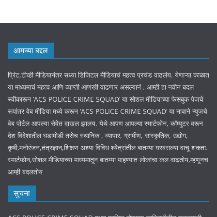
आमच्या बद्दल
प्रिंट,टीव्ही मीडियानंतर सध्या डिजिटल मीडियाचं महत्व प्रचंड वाढलंय. येणाऱ्या काळात
या माध्यमाचं महत्व आणि व्याप्ती आणखी वाढणार असल्यानं . आम्ही हा नवीन बदल
स्वीकारून ‘ACS POLICE CRIME SQUAD’ या सोशल मीडियाच्या फेसबुक पेजचे
रूपांतर वेब मीडिया मध्ये करून ‘ACS POLICE CRIME SQUAD’ या नावाने न्युजचे
वेब पोर्टल आपल्या सेवेत दाखल झालय. येथे आपण आपल्या स्मार्टफोन, कॉम्पुटर वरून
देश विदेशातील घडामोडी तसेच स्थानिक , व्यापार, ग्रामीण, सांस्कृतिक, उद्योग,
कृषी,मनोरंजन,तंत्रज्ञान,शिक्षण अश्या विविध श्येत्रांतील बातम्या घरबसल्या वाचू शकता.
स्मार्टफोन,सोशल मीडियाच्या माध्यमातून बातम्या पाहण्यात लोकांचा कल वाढतोय,म्हणूनच
आम्ही बदलतोय
सुचना