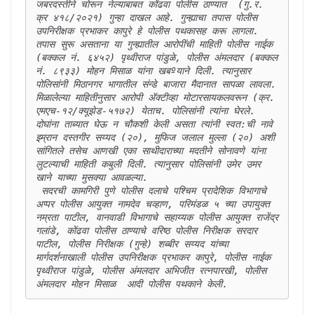
जबरदस्तीने चोरून नेल्याबाबत कोंढवा पोलीस ठाण्यात  (गु.र. 
क्र ४१८/२०२१) गुन्हा दाखल आहे. गुन्ह्याचा तपास पोलीस 
उपनिरीक्षक प्रभाकर कापुरे हे पोलीस पथकासह करू लागला. 
तपास सुरू असताना या गुन्ह्यातील आरोपींची माहिती पोलीस नाईक 
(बक्कल नं. ६४५२) पृथ्वीराज पांडुळे, पोलीस अंमलदार (बक्कल 
नं. ८९३३) मोहन मिसाळ यांना खबºयाने दिली. त्यानुसार 
पोलिसांनी मिठानगर भागातील संन्डे बाजारा मैदानात सापळा लावला. 
मिळालेल्या माहितीनुसार आरोपी अ‍ॅक्टीव्हा मोटारसायकलवरून (क्र. 
एमएच-१२/क्यूझेड-५१७२) येताच. पोलिसांनी त्यांना घेरले. 
दोघांना ताब्यात घेऊ न चौकशी केली असता त्यांनी स्वत:ची नावे 
इम्रान दस्तगीर सय्यद (२०), मुफिज जलाल मुल्ला (२०) अशी 
सांगितले तसेच आणखी एका साथीदाराच्या मदतीने सोनावणे यांना 
लुटल्याची माहिती कबुली दिली. त्यानुसार पोलिसांनी उमेर उमर 
खाने याच्या मुसक्या आवळल्या. 

 सदरची कामगिरी पुणे पोलीस दलाचे पश्चिम प्रादेशिक विभागाचे 
अप्पर पोलीस आयुक्त नामदेव चव्हाण, परिमंडळ ५ च्या उपायुक्त 
नम्रता पाटील, वानवाडी विभागाचे सहाय्यक पोलीस आयुक्त राजेंद्र 
गलांडे, कोंढवा पोलीस ठाण्याचे वरिष्ठ पोलीस निरीक्षक सरदार 
पाटील, पोलीस निरीक्षक (गुन्हे) शब्बीर सय्यद यांच्या 
मार्गदर्शनाखाली पोलीस उपनिरीक्षक प्रभाकर कापुरे, पोलीस नाईक 
पृथ्वीराज पांडुळे, पोलीस अंमलदार अभिजीत रत्नपारखी, पोलीस 
अंमलदार मोहन मिसाळ  आदी पोलीस पथकाने केली.