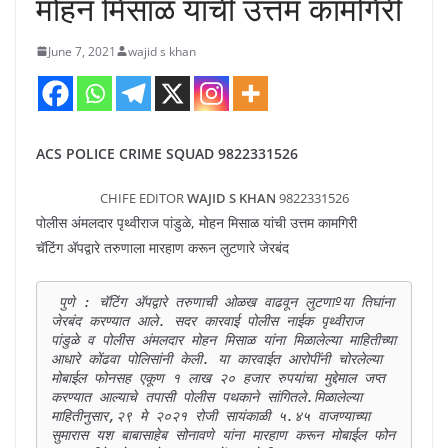
मोहन मिसाळ यांची उत्तम कामगिरी
June 7, 2021
wajid s khan
ACS POLICE CRIME SQUAD 9822331526
CHIFE EDITOR
WAJID S KHAN
9822331526
पोलीस अंमलदार पृथ्वीराज पांडुळे, मोहन मिसाळ यांची उत्तम कामगिरी
चॅटिंग अ‍ॅपद्वारे तरुणाला मारहाण करून लुटणारे जेरबंद
 पुणे : चॅटिंग अ‍ॅपद्वारे तरुणाची ओळख वाढवून लुटणाºया तिघांना 
जेरबंद करण्यात आले. सदर कारवाई पोलीस नाईक पृथ्वीराज 
पांडुळे व पोलीस अंमलदार मोहन मिसाळ यांना मिळालेल्या माहितीच्या 
आधारे कोंढवा पोलिसांनी केली. या कारवाईत आरोपींनी चोरलेल्या 
मोबाईल फोनसह एकूण १ लाख २० हजार रुपयांचा मुद्देमाल जप्त 
करण्यात आल्याचे तपासी पोलीस पथकाने सांगितले.मिळालेल्या 
माहितीनुसार,२९ मे २०२१ रोजी सायंकाळी ५.४५ वाजण्याच्या 
सुमारास यश बाबासाहेब सोनावणे यांना मारहाण करून मोबाईल फोन 