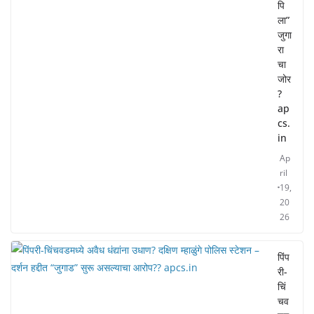
पि
ला”
जुगा
रा
चा
जोर
?
ap
cs.
in
Ap
ril
19,
20
26
पिंप
री-
चिं
चव