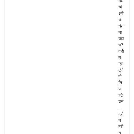
डम
ध्ये
अवै
ध
धंद्यां
ना
उधा
ण?
दक्षि
ण
म्हा
ळुंगे
पो
लि
स
स्टे
शन
–
दर्श
न
हद्दी
त