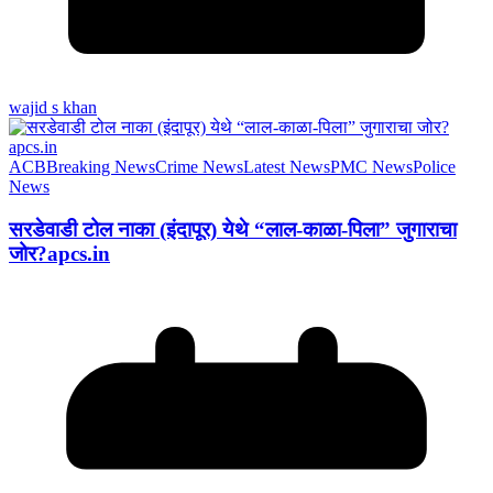
wajid s khan
ACB
Breaking News
Crime News
Latest News
PMC News
Police
News
सरडेवाडी टोल नाका (इंदापूर) येथे “लाल-काळा-पिला” जुगाराचा
जोर?apcs.in