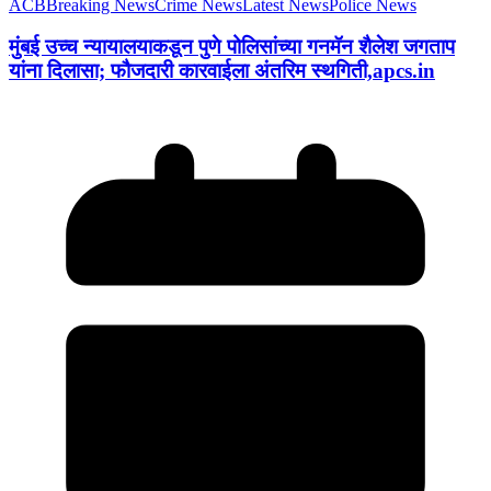
ACB
Breaking News
Crime News
Latest News
Police News
मुंबई उच्च न्यायालयाकडून पुणे पोलिसांच्या गनमॅन शैलेश जगताप
यांना दिलासा; फौजदारी कारवाईला अंतरिम स्थगिती,apcs.in