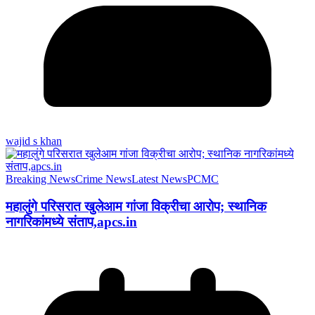
wajid s khan
Breaking News
Crime News
Latest News
PCMC
महालुंगे परिसरात खुलेआम गांजा विक्रीचा आरोप; स्थानिक
नागरिकांमध्ये संताप,apcs.in