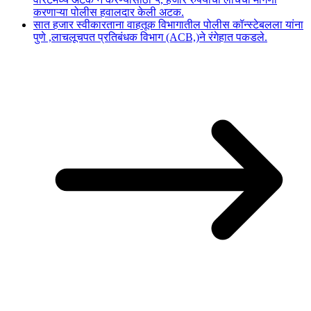
करणाऱ्या पोलीस हवालदार केली अटक.
सात हजार स्वीकारताना वाहतूक विभागातील पोलीस कॉन्स्टेबलला यांना
पुणे ,लाचलूचपत प्रतिबंधक विभाग (ACB,)ने रंगेहात पकडले.