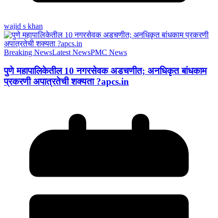
wajid s khan
Breaking News
Latest News
PMC News
पुणे महापालिकेतील 10 नगरसेवक अडचणीत; अनधिकृत बांधकाम
प्रकरणी अपात्रतेची शक्यता ?apcs.in