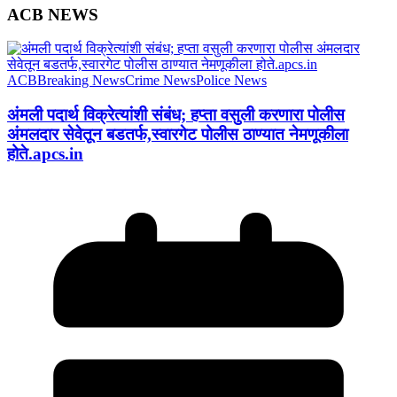
ACB NEWS
ACB
Breaking News
Crime News
Police News
अंमली पदार्थ विक्रेत्यांशी संबंध; हप्ता वसुली करणारा पोलीस
अंमलदार सेवेतून बडतर्फ,स्वारगेट पोलीस ठाण्यात नेमणूकीला
होते.apcs.in