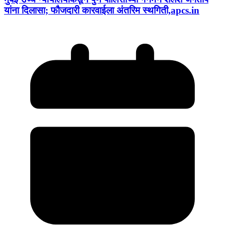
यांना दिलासा; फौजदारी कारवाईला अंतरिम स्थगिती,apcs.in