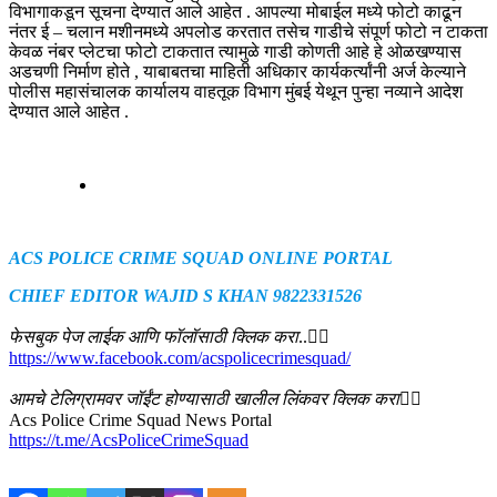
विभागाकडून सूचना देण्यात आले आहेत . आपल्या मोबाईल मध्ये फोटो काढून
नंतर ई – चलान मशीनमध्ये अपलोड करतात तसेच गाडीचे संपूर्ण फोटो न टाकता
केवळ नंबर प्लेटचा फोटो टाकतात त्यामुळे गाडी कोणती आहे हे ओळखण्यास
अडचणी निर्माण होते , याबाबतचा माहिती अधिकार कार्यकर्त्यांनी अर्ज केल्याने
पोलीस महासंचालक कार्यालय वाहतूक विभाग मुंबई येथून पुन्हा नव्याने आदेश
देण्यात आले आहेत .
ACS POLICE CRIME SQUAD ONLINE PORTAL
CHIEF EDITOR WAJID S KHAN 9822331526
फेसबुक पेज लाईक आणि फॉलॉसाठी क्लिक करा
..👇🏻
https://www.facebook.com/acspolicecrimesquad/
आमचे टेलिग्रामवर जॉईंट होण्यासाठी खालील लिंकवर क्लिक करा
👇🏻
Acs Police Crime Squad News Portal
https://t.me/AcsPoliceCrimeSquad