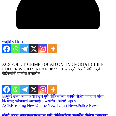
wajid s khan
ACS POLICE CRIME SQUAD ONLINE PORTAL CHIEF
EDITOR WAJID S KHAN 9822331526 पुणे : प्रतिनिधी : पुणे
पोलिसांनी पोलीस दलातील
ACB
Breaking News
Crime News
Latest News
Police News
मुंबई उच्च न्यायालयाकडून पुणे पोलिसांच्या गनमॅन शैलेश जगताप