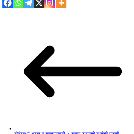
वॉरंटमध्ये अटक न करण्यासाठी ५, हजार रुपयाची लाचेची मागणी