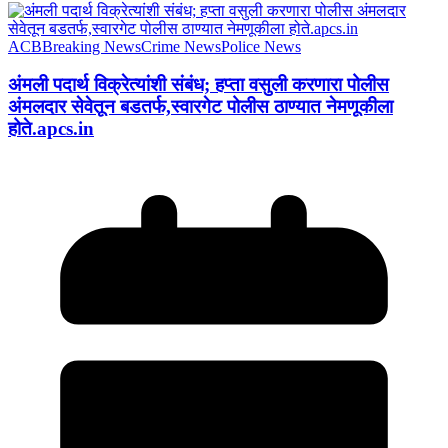
ACB
Breaking News
Crime News
Police News
अंमली पदार्थ विक्रेत्यांशी संबंध; हप्ता वसुली करणारा पोलीस
अंमलदार सेवेतून बडतर्फ,स्वारगेट पोलीस ठाण्यात नेमणूकीला
होते.apcs.in