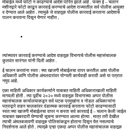
मोबाईल मध्ये फोटो न काढण्याचे आदेश पारित झाले आहे . फक्त ई – चलान
मशीनद्वारे फोटो काढून कारवाई करण्याचे आदेश राज्यातील सर्व पोलीस आयुक्त
व देण्यात आले आहेत . त्यामुळे जे वाहतूक पोलीस कारवाई करताना आदेशाचे
पालन करताना दिसून येणार नाहीत ,
त्यांच्यावर कारवाई करण्याचे आदेश वाहतूक विभागाचे पोलीस महासंचालक
कुलवंत सारंगल यांनी दिली आहेत .
ई चालन करतांना स्वत : च्या खाजगी मोबाईलचा वापर करतील अशा पोलीस
अधिकारी आणि पोलीस अंमलदारांवर योग्यती कार्यवाही करावी असे या पत्रात
नमुद आहे.
एका माहिती अधिकार कार्यकर्त्याने याबाबत माहिती अधिकाराखाली माहिती
मागवली होती . त्या पूर्वीच २०२० मध्ये वाहतूक विभागाच्या अप्पर पोलीस
महासंचालक कार्यालयाकडून सर्व घटक प्रमुखांना व नोडल अधिकाऱ्यांना
पत्राद्वारे वाहन चालकांवर दंडात्मक कारवाई करताना फोटो काढण्यासाठी
स्वतःच्या खाजगी मोबाईलचा वापर न करता सर्व कारवाई ई – चलान केली जाईल
याबाबत खबरदारी घेण्याची सूचना करण्यात आल्या होत्या . मात्र तरी देखील
त्याची अंमलबजावणी वाहतूक पोलिसांकडून होताना दिसून येत नसल्याचे
निदर्शनास आले होते . त्यामुळे पुन्हा एकदा अप्पर पोलीस महासंचालक वाहतूक