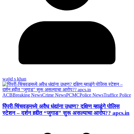
wajid s khan
ACB
Breaking News
Crime News
PCMC
Police News
Traffice Police
पिंपरी-चिंचवडमध्ये अवैध धंद्यांना उधाण? दक्षिण म्हाळुंगे पोलिस
स्टेशन – दर्शन हद्दीत “जुगाड” सुरू असल्याचा आरोप?? apcs.in