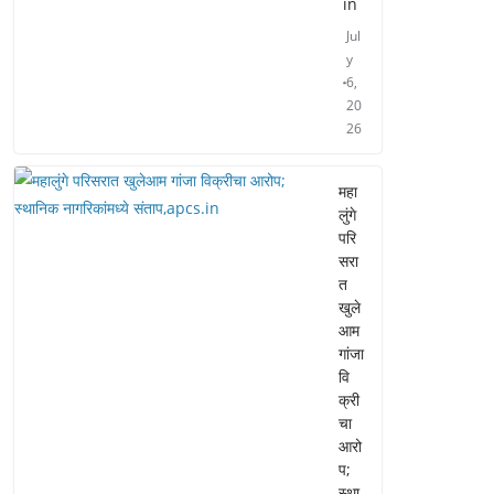
in
Jul
y
6,
20
26
महा
लुंगे
परि
सरा
त
खुले
आम
गांजा
वि
क्री
चा
आरो
प;
स्था