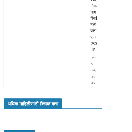
निक
नाग
रिकां
मध्ये
संता
प,a
pcs
.in
Ma
y
24,
20
26
अधिक माहितीसाठी क्लिक करा