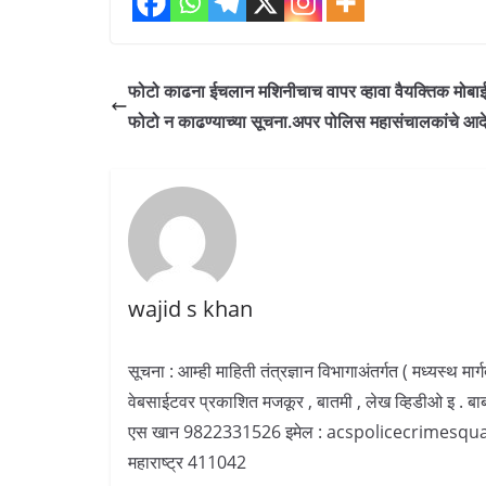
फोटो काढना ईचलान मशिनीचाच वापर व्हावा वैयक्तिक मोबाई
फोटो न काढण्याच्या सूचना.अपर पोलिस महासंचालकांचे आद
wajid s khan
सूचना : आम्ही माहिती तंत्रज्ञान विभागाअंतर्गत ( मध्यस्थ म
वेबसाईटवर प्रकाशित मजकूर , बातमी , लेख व्हिडीओ इ . बा
एस खान 9822331526 इमेल : acspolicecrimesquad@gma
महाराष्ट्र 411042