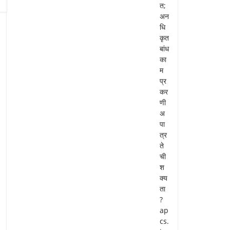
त;
अन
धि
कृत
बांध
का
म
प्र
कर
णी
अ
पा
त्र
ते
ची
श
क्य
ता
?
ap
cs.