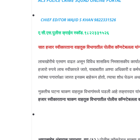
ACS POLICE CRIME SQUAD ONLINE PORTAL
CHIEF EDITOR WAJID S KHAN 9822331526
ए.सी.एस.पुलीस क्राईम स्कॉड.९८२२३३१५२६
सात हजार स्वीकारताना वाहतूक विभागातील पोलीस कॉन्स्टेबलला यां
लाचखोरीचे प्रमाण वाढत असून विविध शासकिय निमशासकीय कार्याल
हजारो रुपये लाच स्वीकारले जाते, याबाबतीत अश्या अधिकारी व कर्म
त्यांच्या पगारापेक्षा जास्त इनकम बाहेरून होतो, त्याचा शोध घेऊन 
नुकतीच घटना चाकण वाहतूक विभागांमध्ये घडली आहे तक्रारदार या
हजार
स्वीकारताना चाकण वाहतूक विभागातील पोलीस कॉन्स्टेबलला व
आप्पासाहेब अंबादास जायभाय, वय,(३२,)
पोलीस कॉन्स्टेबल चाकण व