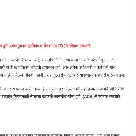
ना पुणे ,लाचलूचपत प्रतिबंधक विभाग (ACB,)ने रंगेहात पकडले
.
यात लाच घेणारे वाढत आहे, कसलीच भीती न भाळगता खाजगी पंटर नेमून लाखो,
चारी यांची खातेनिहाय चौकशी करायला हवी, असे अनेक अधिकारी व कर्मचारी यांना
अथवा माहिती घेऊन चौकशी व्हावी तरच कुठेतरी भ्रष्टाचार थांबण्यास काहीतरी फरक पडेल,
ंची मोटर सायकल वरती कारवाई न करता परत देण्यासाठी दहा हजार तडजोडे अंति
सात
 वाहतूक नियमासाठी नेमलेला खाजगी मदतनीस यांना पुणे ,(ACB,)ने रंगेहात पकडले
ाहतूक विभाग,व वाहतूक नियमासाठी नेमलेला, किशोर भगवान चौगुले, असे लाच घेताना