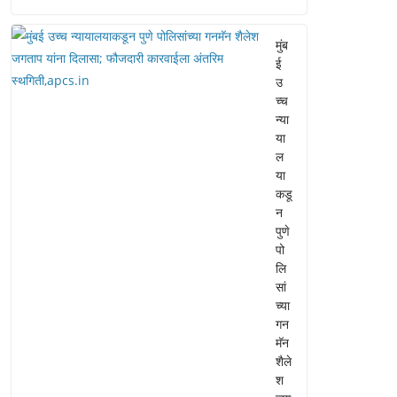
मुंब
ई
उ
च्च
न्या
या
ल
या
कडू
न
पुणे
पो
लि
सां
च्या
गन
मॅन
शैले
श