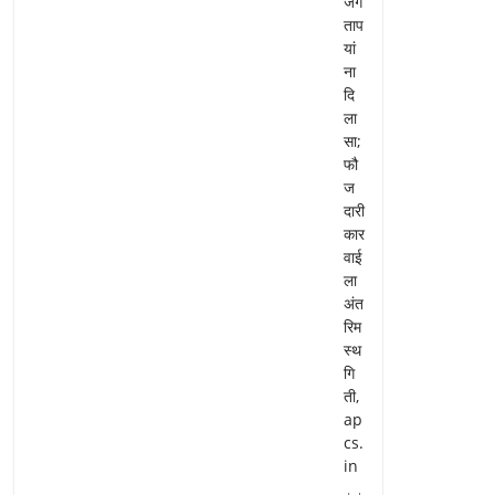
जग
ताप
यां
ना
दि
ला
सा;
फौ
ज
दारी
कार
वाई
ला
अंत
रिम
स्थ
गि
ती,
ap
cs.
in