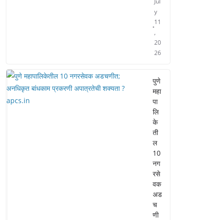
Jul
y
11
,
20
26
पुणे
महा
पा
लि
के
ती
ल
10
नग
रसे
वक
अड
च
णी