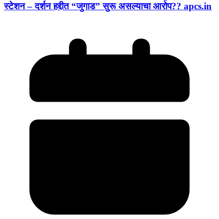
स्टेशन – दर्शन हद्दीत “जुगाड” सुरू असल्याचा आरोप?? apcs.in