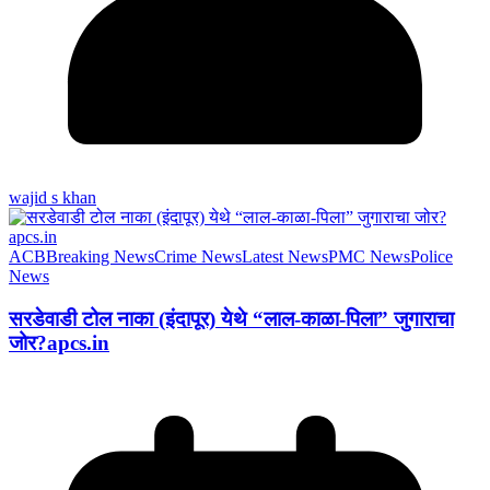
wajid s khan
ACB
Breaking News
Crime News
Latest News
PMC News
Police
News
सरडेवाडी टोल नाका (इंदापूर) येथे “लाल-काळा-पिला” जुगाराचा
जोर?apcs.in