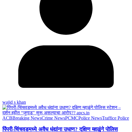
wajid s khan
ACB
Breaking News
Crime News
PCMC
Police News
Traffice Police
पिंपरी-चिंचवडमध्ये अवैध धंद्यांना उधाण? दक्षिण म्हाळुंगे पोलिस