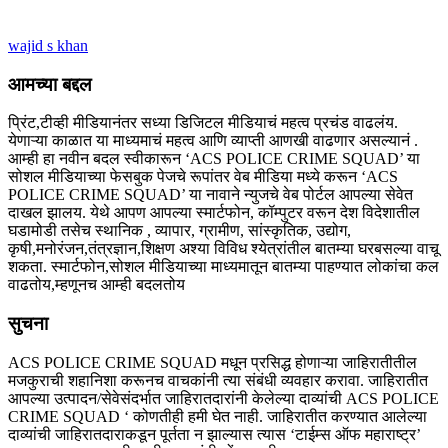
wajid s khan
आमच्या बद्दल
प्रिंट,टीव्ही मीडियानंतर सध्या डिजिटल मीडियाचं महत्व प्रचंड वाढलंय.
येणाऱ्या काळात या माध्यमाचं महत्व आणि व्याप्ती आणखी वाढणार असल्यानं .
आम्ही हा नवीन बदल स्वीकारून ‘ACS POLICE CRIME SQUAD’ या
सोशल मीडियाच्या फेसबुक पेजचे रूपांतर वेब मीडिया मध्ये करून ‘ACS
POLICE CRIME SQUAD’ या नावाने न्युजचे वेब पोर्टल आपल्या सेवेत
दाखल झालय. येथे आपण आपल्या स्मार्टफोन, कॉम्पुटर वरून देश विदेशातील
घडामोडी तसेच स्थानिक , व्यापार, ग्रामीण, सांस्कृतिक, उद्योग,
कृषी,मनोरंजन,तंत्रज्ञान,शिक्षण अश्या विविध श्येत्रांतील बातम्या घरबसल्या वाचू
शकता. स्मार्टफोन,सोशल मीडियाच्या माध्यमातून बातम्या पाहण्यात लोकांचा कल
वाढतोय,म्हणूनच आम्ही बदलतोय
सुचना
ACS POLICE CRIME SQUAD मधून प्रसिद्ध होणाऱ्या जाहिरातीतील
मजकुराची शहानिशा करूनच वाचकांनी त्या संबंधी व्यवहार करावा. जाहिरातीत
आपल्या उत्पादन/सेवेसंदर्भात जाहिरातदारांनी केलेल्या दाव्यांची ACS POLICE
CRIME SQUAD ‘ कोणतीही हमी घेत नाही. जाहिरातीत करण्यात आलेल्या
दाव्यांची जाहिरातदाराकडून पूर्तता न झाल्यास त्यास ‘टाईम्स ऑफ महाराष्ट्र’