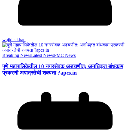
wajid s khan
Breaking News
Latest News
PMC News
पुणे महापालिकेतील 10 नगरसेवक अडचणीत; अनधिकृत बांधकाम
प्रकरणी अपात्रतेची शक्यता ?apcs.in