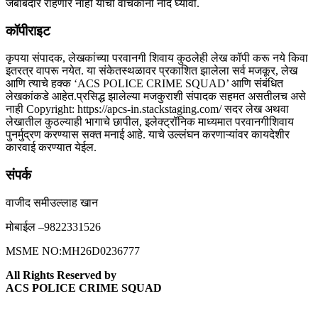
जबाबदार राहणार नाही याची वाचकांनी नोंद घ्यावी.
कॉपीराइट
कृपया संपादक, लेखकांच्या परवानगी शिवाय कुठलेही लेख कॉपी करू नये किवा
इतरत्र वापरू नयेत. या संकेतस्थळावर प्रकाशित झालेला सर्व मजकूर, लेख
आणि त्याचे हक्क ‘ACS POLICE CRIME SQUAD’ आणि संबंधित
लेखकांकडे आहेत.प्रसिद्ध झालेल्या मजकुराशी संपादक सहमत असतीलच असे
नाही Copyright: https://apcs-in.stackstaging.com/ सदर लेख अथवा
लेखातील कुठल्याही भागाचे छापील, इलेक्ट्रॉनिक माध्यमात परवानगीशिवाय
पुनर्मुद्रण करण्यास सक्त मनाई आहे. याचे उल्लंघन करणाऱ्यांवर कायदेशीर
कारवाई करण्यात येईल.
संपर्क
वाजीद समीउल्लाह खान
मोबाईल –9822331526
MSME NO:MH26D0236777
All Rights Reserved by
ACS POLICE CRIME SQUAD