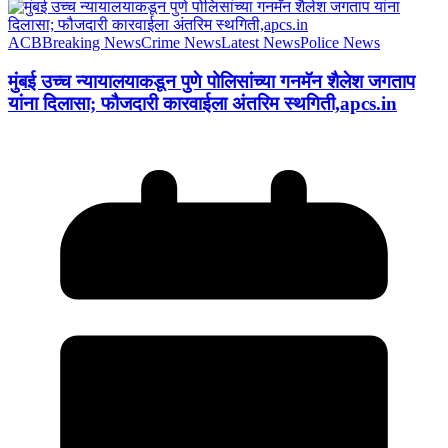
ACB
Breaking News
Crime News
Latest News
Police News
मुंबई उच्च न्यायालयाकडून पुणे पोलिसांच्या गनमॅन शैलेश जगताप
यांना दिलासा; फौजदारी कारवाईला अंतरिम स्थगिती,apcs.in