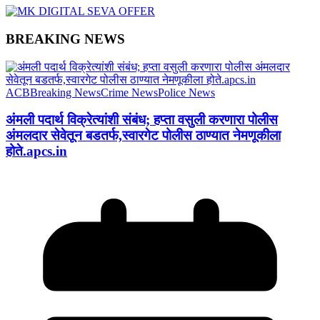
BREAKING NEWS
ACB
Breaking News
Crime News
Police News
अंमली पदार्थ विक्रेत्यांशी संबंध; हप्ता वसुली करणारा पोलीस
अंमलदार सेवेतून बडतर्फ,स्वारगेट पोलीस ठाण्यात नेमणूकीला
होते.apcs.in