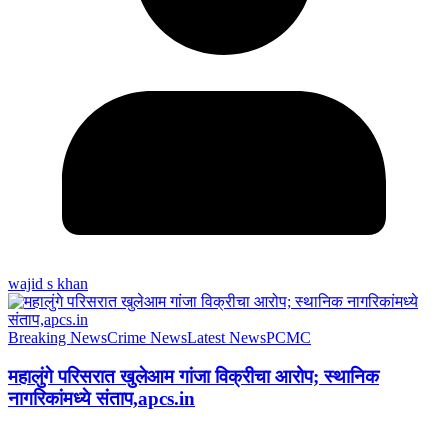
wajid s khan
Breaking News
Crime News
Latest News
PCMC
महालुंगे परिसरात खुलेआम गांजा विक्रीचा आरोप; स्थानिक
नागरिकांमध्ये संताप,apcs.in