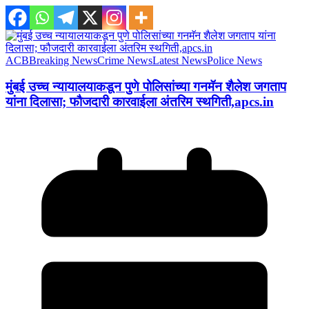
ACB
Breaking News
Crime News
Latest News
Police News
मुंबई उच्च न्यायालयाकडून पुणे पोलिसांच्या गनमॅन शैलेश जगताप
यांना दिलासा; फौजदारी कारवाईला अंतरिम स्थगिती,apcs.in