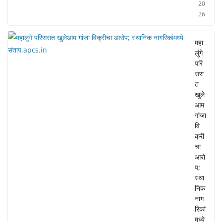
20
26
महा
लुंगे
परि
सरा
त
खुले
आम
गांजा
वि
क्री
चा
आरो
प;
स्था
निक
नाग
रिकां
मध्ये