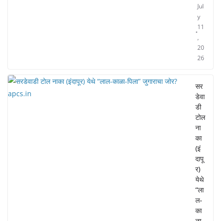
Jul
y
11
,
20
26
सर
डेवा
डी
टोल
ना
का
(इं
दापू
र)
येथे
“ला
ल-
का
ळा-