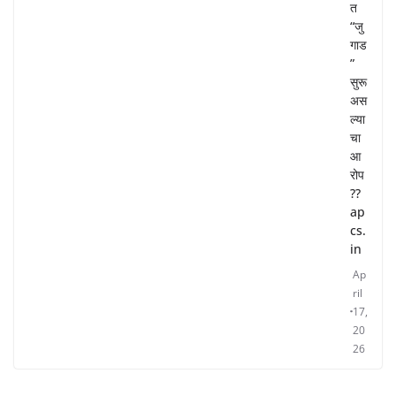
त
“जु
गाड
”
सुरू
अस
ल्या
चा
आ
रोप
??
ap
cs.
in
Ap
ril
17,
20
26