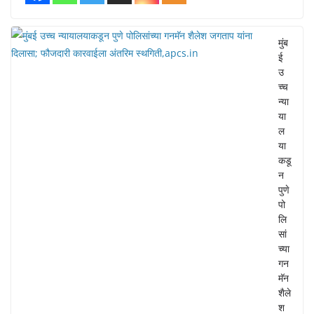
मुंब
ई
उ
च्च
न्या
या
ल
या
कडू
न
पुणे
पो
लि
सां
च्या
गन
मॅन
शैले
श