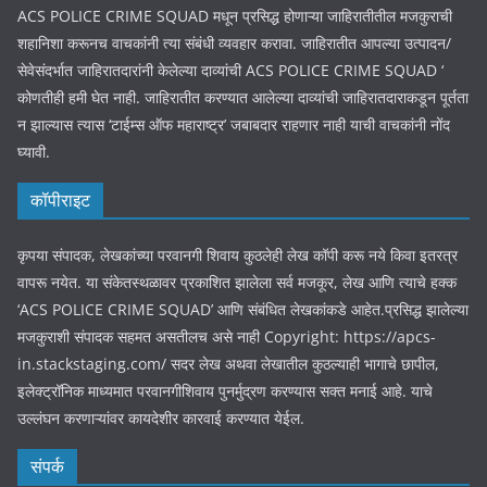
ACS POLICE CRIME SQUAD मधून प्रसिद्ध होणाऱ्या जाहिरातीतील मजकुराची
शहानिशा करूनच वाचकांनी त्या संबंधी व्यवहार करावा. जाहिरातीत आपल्या उत्पादन/
सेवेसंदर्भात जाहिरातदारांनी केलेल्या दाव्यांची ACS POLICE CRIME SQUAD ‘
कोणतीही हमी घेत नाही. जाहिरातीत करण्यात आलेल्या दाव्यांची जाहिरातदाराकडून पूर्तता
न झाल्यास त्यास ‘टाईम्स ऑफ महाराष्ट्र’ जबाबदार राहणार नाही याची वाचकांनी नोंद
घ्यावी.
कॉपीराइट
कृपया संपादक, लेखकांच्या परवानगी शिवाय कुठलेही लेख कॉपी करू नये किवा इतरत्र
वापरू नयेत. या संकेतस्थळावर प्रकाशित झालेला सर्व मजकूर, लेख आणि त्याचे हक्क
‘ACS POLICE CRIME SQUAD’ आणि संबंधित लेखकांकडे आहेत.प्रसिद्ध झालेल्या
मजकुराशी संपादक सहमत असतीलच असे नाही Copyright: https://apcs-
in.stackstaging.com/ सदर लेख अथवा लेखातील कुठल्याही भागाचे छापील,
इलेक्ट्रॉनिक माध्यमात परवानगीशिवाय पुनर्मुद्रण करण्यास सक्त मनाई आहे. याचे
उल्लंघन करणाऱ्यांवर कायदेशीर कारवाई करण्यात येईल.
संपर्क