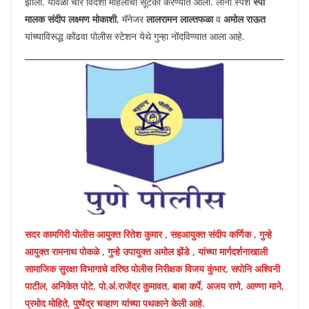
झाला. यावेळी चार विदेशी महिलांची सूटका करण्यात आली. लाना स्पर्श
स्पा
मालक संदीप लक्ष्मण मोकाशी
, मॅनेजर
लालरामन लाल्तफळा
व
अमोल राऊत
यांच्याविरूद्ध कोंढवा पोलीस स्टेशन येथे गुन्हा नोंदविण्यात आला आहे.
सदर कामगिरी पोलीस आयुक्त रितेश कुमार , सहआयुक्त संदीप कर्णिक , गुन्हे
आयुक्त रामनाथ पोकळे , गुन्हे उपायुक्त अमोल झेंडे , यांच्या मार्गदर्शनाखाली
सामाजिक सुरक्षा विभागाचे वरिष्ठ पोलीस निरीक्षक विजय कुंभार, सपोनि अश्विनी
पाटील, अनिकेत पोटे, पो.अं.राजेंद्र कुमावत, बाबा कर्पे, अजय राणे, आण्णा माने,
प्रमोद मोहिते, पुष्पेंद्र चव्हाण यांच्या पथकाने केली आहे.