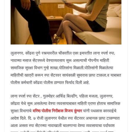
लुलानगर, कोंढवा पुणे रस्त्यावरील चौकातील एका इमारतीत लाना स्पर्श स्पा,
नावाच्या मसाज सेंटरमध्ये वेश्याव्यवसाय सुरू असल्याची गोपनीय माहिती
सामाजिक सुरक्षा विभाग गुन्हे शाखा,पोलिसांना मिळाली.पोलिसांनी मिळालेल्या
माहितीची खात्री करून स्पा सेंटरवर सायंकाळी सुमारास छापा टाकला.व याबाबत
पोलीस कर्मचारी कोंढवा पोलीस ठाण्यात फिर्याद दिली आहे.
लाना स्पर्श स्पा सेंटर , गुलमोहर आर्चिड बिल्डींग, पहिला मजला, लुलानगर,
कोंढवा येथे सुरू असलेल्या वेश्या व्यवसायाबाबत माहिती प्राप्त होताच सामाजिक
सुरक्षा विभागाचे
वरिष्ठ पोलीस निरीक्षक विजय कुंभार
यांनी पथकास कारवाईचे
आदेश दिले. दि. ७ रोजी लुलानगर येथील स्पा सेंटरवर अचानक छापा टाकण्यात
आला असता स्पा सेंटरच्या नावाखाली चालणाऱ्या वेश्या व्यवसायाचा पर्दाफाश