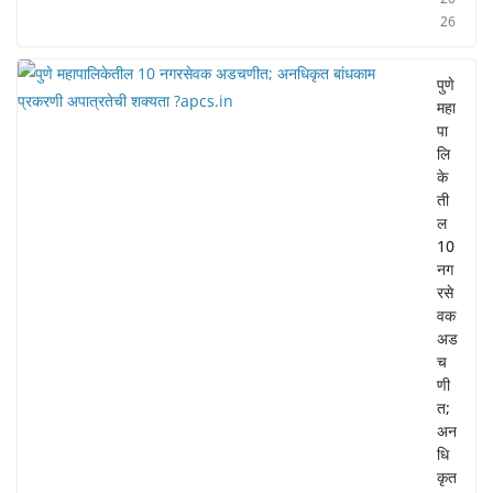
26
पुणे
महा
पा
लि
के
ती
ल
10
नग
रसे
वक
अड
च
णी
त;
अन
धि
कृत