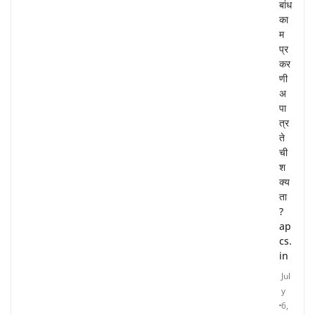
बांध
का
म
प्र
कर
णी
अ
पा
त्र
ते
ची
श
क्य
ता
?
ap
cs.
in
Jul
y
6,