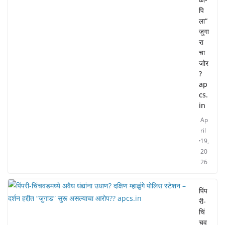
पि
ला”
जुगा
रा
चा
जोर
?
ap
cs.
in
Ap
ril
19,
20
26
पिंप
री-
चिं
चव