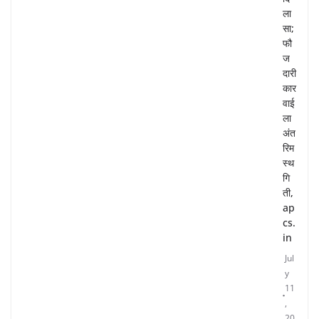
ला
सा;
फौ
ज
दारी
कार
वाई
ला
अंत
रिम
स्थ
गि
ती,
ap
cs.
in
Jul
y
11
,
20