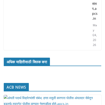
संता
प,a
pcs
.in
Ma
y
24,
20
26
अधिक माहितीसाठी क्लिक करा
ACB NEWS