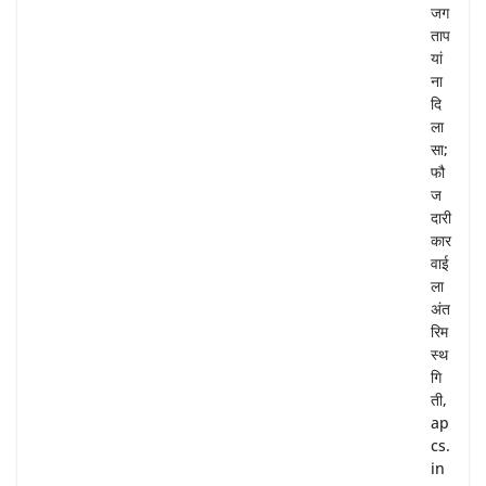
जग
ताप
यां
ना
दि
ला
सा;
फौ
ज
दारी
कार
वाई
ला
अंत
रिम
स्थ
गि
ती,
ap
cs.
in