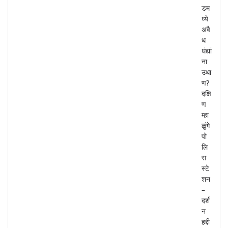
डम
ध्ये
अवै
ध
धंद्यां
ना
उधा
ण?
दक्षि
ण
म्हा
ळुंगे
पो
लि
स
स्टे
शन
–
दर्श
न
हद्दी