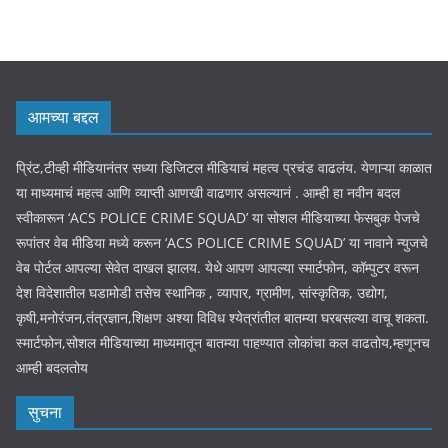
आमच्या बद्दल
प्रिंट,टीव्ही मीडियानंतर सध्या डिजिटल मीडियाचं महत्व प्रचंड वाढलंय. येणाऱ्या काळात
या माध्यमाचं महत्व आणि व्याप्ती आणखी वाढणार असल्यानं . आम्ही हा नवीन बदल
स्वीकारून ‘ACS POLICE CRIME SQUAD’ या सोशल मीडियाच्या फेसबुक पेजचे
रूपांतर वेब मीडिया मध्ये करून ‘ACS POLICE CRIME SQUAD’ या नावाने न्युजचे
वेब पोर्टल आपल्या सेवेत दाखल झालय. येथे आपण आपल्या स्मार्टफोन, कॉम्पुटर वरून
देश विदेशातील घडामोडी तसेच स्थानिक , व्यापार, ग्रामीण, सांस्कृतिक, उद्योग,
कृषी,मनोरंजन,तंत्रज्ञान,शिक्षण अश्या विविध श्येत्रांतील बातम्या घरबसल्या वाचू शकता.
स्मार्टफोन,सोशल मीडियाच्या माध्यमातून बातम्या पाहण्यात लोकांचा कल वाढतोय,म्हणूनच
आम्ही बदलतोय
सुचना