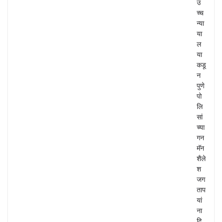
उ
च्च
न्या
या
ल
या
कडू
न
पुणे
पो
लि
सां
च्या
गन
मॅन
शैले
श
जग
ताप
यां
ना
दि