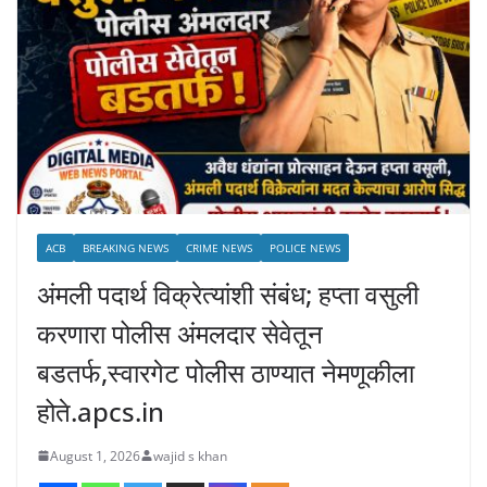
ACB
BREAKING NEWS
CRIME NEWS
POLICE NEWS
अंमली पदार्थ विक्रेत्यांशी संबंध; हप्ता वसुली
करणारा पोलीस अंमलदार सेवेतून
बडतर्फ,स्वारगेट पोलीस ठाण्यात नेमणूकीला
होते.apcs.in
August 1, 2026
wajid s khan