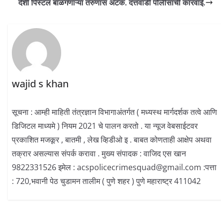
देशी पिस्टल बाळगणाऱ्या तरुणास अटक. दत्तवाडी पोलीसांची कारवाई.
wajid s khan
सूचना : आम्ही माहिती तंत्रज्ञान विभागाअंतर्गत ( मध्यस्थ मार्गदर्शक तत्वे आणि
डिजिटल माध्यमे ) नियम 2021 चे पालन करतो . या न्यूज वेबसाईटवर
प्रकाशित मजकूर , बातमी , लेख व्हिडीओ इ . बाबत कोणताही आक्षेप अथवा
तक्रार असल्यास संपर्क करावा . मुख्य संपादक : वाजिद एस खान
9822331526 इमेल : acspolicecrimesquad@gmail.com :पत्ता
: 720,भवानी पेठ चुडामन तालीम ( पुणे शहर ) पुणे महाराष्ट्र 411042