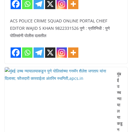
ACS POLICE CRIME SQUAD ONLINE PORTAL CHIEF
EDITOR WAJID S KHAN 9822331526 पुणे : प्रतिनिधी : पुणे
पोलिसांनी पोलीस दलातील
मुंब
ई
उ
च्च
न्या
या
ल
या
कडू
न