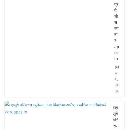
त्र
ते
ची
श
क्य
ता
?
ap
cs.
in
Jul
y
6,
20
26
महा
लुंगे
परि
सरा