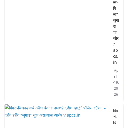
ळा-
पि
ला”
जुगा
रा
चा
जोर
?
ap
cs.
in
Ap
ril
19,
20
26
पिंप
री-
चिं