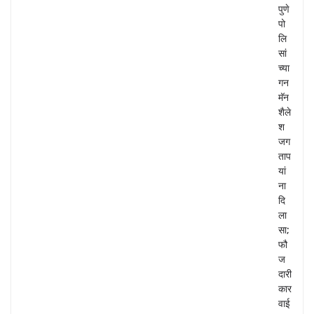
पुणे
पो
लि
सां
च्या
गन
मॅन
शैले
श
जग
ताप
यां
ना
दि
ला
सा;
फौ
ज
दारी
कार
वाई