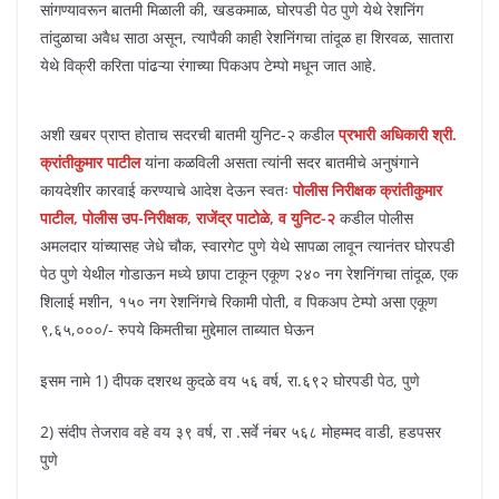
सांगण्यावरून बातमी मिळाली की, खडकमाळ, घोरपडी पेठ पुणे येथे रेशनिंग
तांदुळाचा अवैध साठा असून, त्यापैकी काही रेशनिंगचा तांदूळ हा शिरवळ, सातारा
येथे विक्री करिता पांढऱ्या रंगाच्या पिकअप टेम्पो मधून जात आहे.
अशी खबर प्राप्त होताच सदरची बातमी युनिट-२ कडील
प्रभारी अधिकारी श्री.
क्रांतीकुमार पाटील
यांना कळविली असता त्यांनी सदर बातमीचे अनुषंगाने
कायदेशीर कारवाई करण्याचे आदेश देऊन स्वतः
पोलीस निरीक्षक क्रांतीकुमार
पाटील, पोलीस उप-निरीक्षक, राजेंद्र पाटोळे, व युनिट-२
कडील पोलीस
अमलदार यांच्यासह जेधे चौक, स्वारगेट पुणे येथे सापळा लावून त्यानंतर घोरपडी
पेठ पुणे येथील गोडाऊन मध्ये छापा टाकून एकूण २४० नग रेशनिंगचा तांदूळ, एक
शिलाई मशीन, १५० नग रेशनिंगचे रिकामी पोती, व पिकअप टेम्पो असा एकूण
९,६५,०००/- रुपये किमतीचा मुद्देमाल ताब्यात घेऊन
इसम नामे 1) दीपक दशरथ कुदळे वय ५६ वर्ष, रा.६९२ घोरपडी पेठ, पुणे
2) संदीप तेजराव वहे वय ३९ वर्ष, रा .सर्वे नंबर ५६८ मोहम्मद वाडी, हडपसर
पुणे