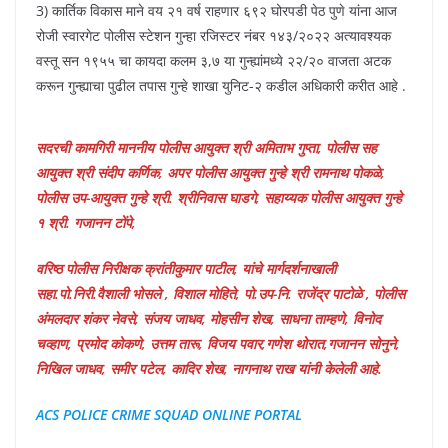
3) कार्तिक विकास माने वय २१ वर्ष राहणार ६९२ घोरपडी पेठ पुणे यांना आज
रोजी स्वारगेट पोलीस स्टेशन गुन्हा रजिस्टर नंबर १४३/२०२२ अत्यावश्यक
वस्तू सन १९५५ चा कायदा कलम ३,७ या गुन्ह्यांमध्ये २२/२० वाजता अटक
करून गुन्ह्याचा पुढील तपास गुन्हे शाखा युनिट-२ कडील अधिकारी करीत आहे .
सदरची कामगिरी माननीय पोलीस आयुक्त श्री अमिताभ गुप्ता, पोलीस सह
आयुक्त श्री संदीप कर्णिक, अपर पोलीस आयुक्त गुन्हे श्री रामनाथ पोकळे,
पोलीस उप-आयुक्त गुन्हे श्री. श्रीनिवास घाडगे, सहाय्यक पोलीस आयुक्त गुन्हे
१ श्री. गजानन टोंपे,
वरिष्ठ पोलीस निरीक्षक क्रांतीकुमार पाटील, यांचे मार्गदर्शनाखाली
सहा.पो.निरी.वैशाली भोसले , विशाल मोहिते, पो.उप-नि. राजेंद्र पाटोळे , पोलीस
अंमलदार शंकर नेवसे, संजय जाधव, मोहसीन शेख, साधना ताम्हणे, विनोद
चव्हाण, प्रमोद कोकणे, उत्तम तारू, विजय पवार,गणेश थोरात,गजानन सोनुने,
निखिल जाधव, समीर पटेल, कादिर शेख, नागनाथ राख यांनी केलेली आहे.
ACS POLICE CRIME SQUAD ONLINE PORTAL