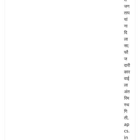
जग
ताप
यां
ना
दि
ला
सा;
फौ
ज
दारी
कार
वाई
ला
अंत
रिम
स्थ
गि
ती,
ap
cs.
in