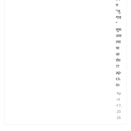
त
“जु
गाड
”
सुरू
अस
ल्या
चा
आ
रोप
??
ap
cs.
in
Ap
ril
17,
20
26