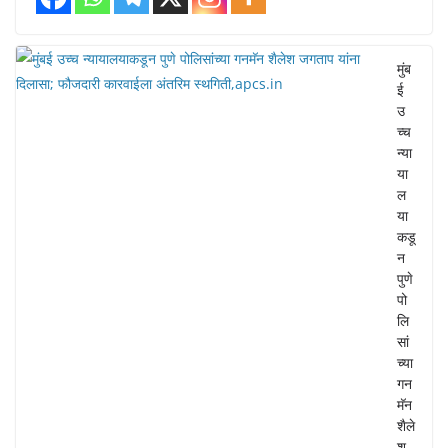
मुंब
ई
उ
च्च
न्या
या
ल
या
कडू
न
पुणे
पो
लि
सां
च्या
गन
मॅन
शैले
श