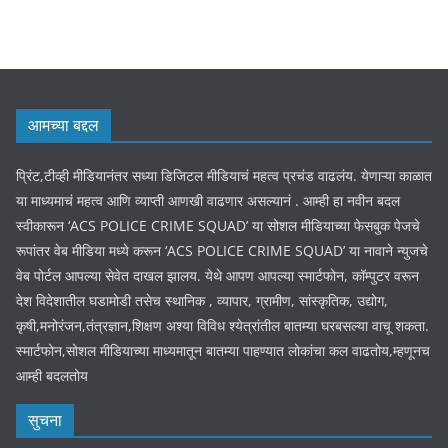
आमच्या बद्दल
प्रिंट,टीव्ही मीडियानंतर सध्या डिजिटल मीडियाचं महत्व प्रचंड वाढलंय. येणाऱ्या काळात
या माध्यमाचं महत्व आणि व्याप्ती आणखी वाढणार असल्यानं . आम्ही हा नवीन बदल
स्वीकारून ‘ACS POLICE CRIME SQUAD’ या सोशल मीडियाच्या फेसबुक पेजचे
रूपांतर वेब मीडिया मध्ये करून ‘ACS POLICE CRIME SQUAD’ या नावाने न्युजचे
वेब पोर्टल आपल्या सेवेत दाखल झालय. येथे आपण आपल्या स्मार्टफोन, कॉम्पुटर वरून
देश विदेशातील घडामोडी तसेच स्थानिक , व्यापार, ग्रामीण, सांस्कृतिक, उद्योग,
कृषी,मनोरंजन,तंत्रज्ञान,शिक्षण अश्या विविध श्येत्रांतील बातम्या घरबसल्या वाचू शकता.
स्मार्टफोन,सोशल मीडियाच्या माध्यमातून बातम्या पाहण्यात लोकांचा कल वाढतोय,म्हणूनच
आम्ही बदलतोय
सुचना