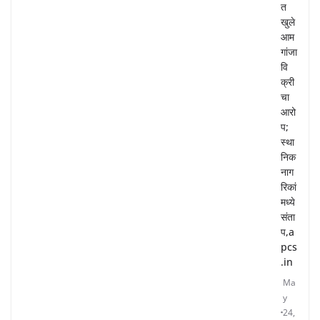
त
खुले
आम
गांजा
वि
क्री
चा
आरो
प;
स्था
निक
नाग
रिकां
मध्ये
संता
प,a
pcs
.in
Ma
y
24,