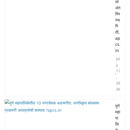
ला
अंत
रिम
स्थ
गि
ती,
ap
cs.
in
Jul
y
11
,
20
26
पुणे
महा
पा
लि