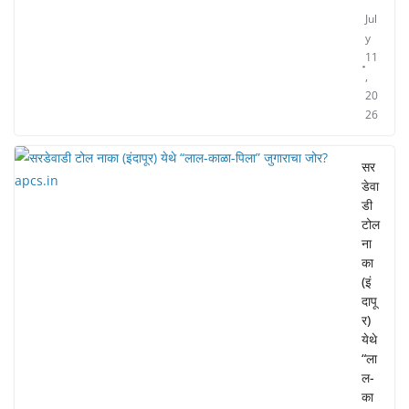
Jul
y
11
,
20
26
सर
डेवा
डी
टोल
ना
का
(इं
दापू
र)
येथे
“ला
ल-
का