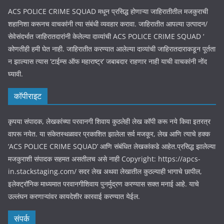
ACS POLICE CRIME SQUAD मधून प्रसिद्ध होणाऱ्या जाहिरातीतील मजकुराची
शहानिशा करूनच वाचकांनी त्या संबंधी व्यवहार करावा. जाहिरातीत आपल्या उत्पादन/
सेवेसंदर्भात जाहिरातदारांनी केलेल्या दाव्यांची ACS POLICE CRIME SQUAD ‘
कोणतीही हमी घेत नाही. जाहिरातीत करण्यात आलेल्या दाव्यांची जाहिरातदाराकडून पूर्तता
न झाल्यास त्यास ‘टाईम्स ऑफ महाराष्ट्र’ जबाबदार राहणार नाही याची वाचकांनी नोंद
घ्यावी.
कॉपीराइट
कृपया संपादक, लेखकांच्या परवानगी शिवाय कुठलेही लेख कॉपी करू नये किवा इतरत्र
वापरू नयेत. या संकेतस्थळावर प्रकाशित झालेला सर्व मजकूर, लेख आणि त्याचे हक्क
‘ACS POLICE CRIME SQUAD’ आणि संबंधित लेखकांकडे आहेत.प्रसिद्ध झालेल्या
मजकुराशी संपादक सहमत असतीलच असे नाही Copyright: https://apcs-
in.stackstaging.com/ सदर लेख अथवा लेखातील कुठल्याही भागाचे छापील,
इलेक्ट्रॉनिक माध्यमात परवानगीशिवाय पुनर्मुद्रण करण्यास सक्त मनाई आहे. याचे
उल्लंघन करणाऱ्यांवर कायदेशीर कारवाई करण्यात येईल.
संपर्क