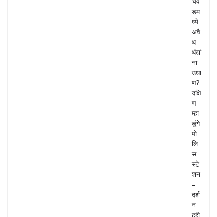
चव
डम
ध्ये
अवै
ध
धंद्यां
ना
उधा
ण?
दक्षि
ण
म्हा
ळुंगे
पो
लि
स
स्टे
शन
–
दर्श
न
हद्दी