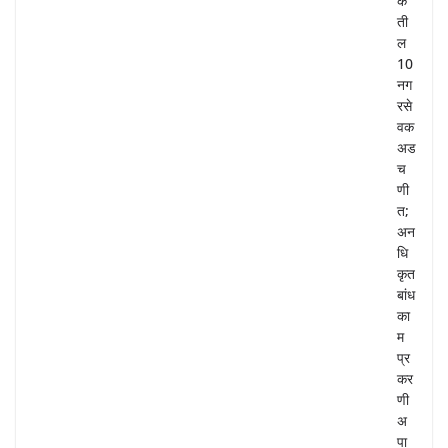
के
ती
ल
10
नग
रसे
वक
अड
च
णी
त;
अन
धि
कृत
बांध
का
म
प्र
कर
णी
अ
पा